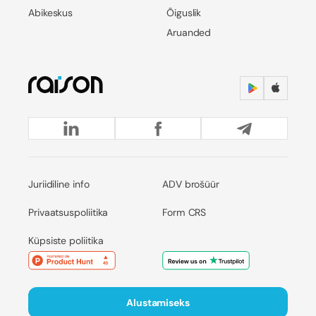
Abikeskus
Õiguslik
Aruanded
Juriidiline info
ADV brošüür
Privaatsuspoliitika
Form CRS
Küpsiste poliitika
Alustamiseks