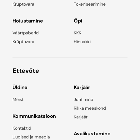
Krüptovara
Tokeniseerimine
Hoiustamine
Õpi
Väärtpaberid
KKK
Krüptovara
Hinnakiri
Ettevõte
Üldine
Karjäär
Meist
Juhtimine
Rikka meeskond
Kommunikatsioon
Karjäär
Kontaktid
Avalikustamine
Uudised ja meedia