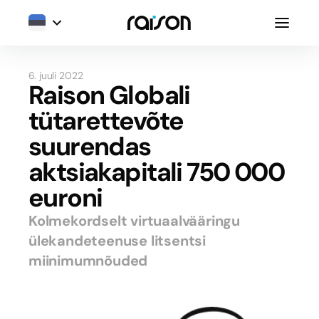
6. juuli 2022
Raison Globali
tütarettevõte
suurendas
aktsiakapitali 750 000
euroni
Kolmekordselt virtuaalvääringu
ülekandeteenuse litsentsi
miinimumnõuded