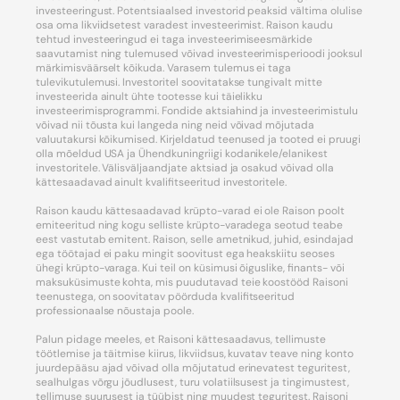
investeeringust. Potentsiaalsed investorid peaksid vältima olulise
osa oma likviidsetest varadest investeerimist. Raison kaudu
tehtud investeeringud ei taga investeerimiseesmärkide
saavutamist ning tulemused võivad investeerimisperioodi jooksul
märkimisväärselt kõikuda. Varasem tulemus ei taga
tulevikutulemusi. Investoritel soovitatakse tungivalt mitte
investeerida ainult ühte tootesse kui täielikku
investeerimisprogrammi. Fondide aktsiahind ja investeerimistulu
võivad nii tõusta kui langeda ning neid võivad mõjutada
valuutakursi kõikumised. Kirjeldatud teenused ja tooted ei pruugi
olla mõeldud USA ja Ühendkuningriigi kodanikele/elanikest
investoritele. Välisväljaandjate aktsiad ja osakud võivad olla
kättesaadavad ainult kvalifitseeritud investoritele.
Raison kaudu kättesaadavad krüpto-varad ei ole Raison poolt
emiteeritud ning kogu selliste krüpto-varadega seotud teabe
eest vastutab emitent. Raison, selle ametnikud, juhid, esindajad
ega töötajad ei paku mingit soovitust ega heakskiitu seoses
ühegi krüpto-varaga. Kui teil on küsimusi õiguslike, finants- või
maksuküsimuste kohta, mis puudutavad teie koostööd Raisoni
teenustega, on soovitatav pöörduda kvalifitseeritud
professionaalse nõustaja poole.
Palun pidage meeles, et Raisoni kättesaadavus, tellimuste
töötlemise ja täitmise kiirus, likviidsus, kuvatav teave ning konto
juurdepääsu ajad võivad olla mõjutatud erinevatest teguritest,
sealhulgas võrgu jõudlusest, turu volatiilsusest ja tingimustest,
tellimuse suurusest ja tüübist ning muudest teguritest. Raisoni