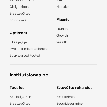
Aktsiad ja ETF-id
KKK
Obligatsioonid
Hinnakiri
Eraettevõtted
Plaanit
Krüptovara
Launch
Optimeeri
Growth
Rikka jälgija
Wealth
Investeerimise haldamine
Struktuursed tooted
Institutsionaalne
Teostus
Ettevõtte rahandus
Aktsiad ja ETF-id
Emiteerimine
Eraettevõtted
Securitiseerimine