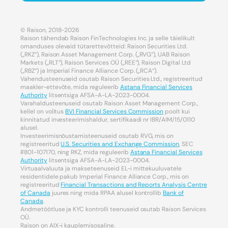
© Raison, 2018-2026
Raison tähendab Raison FinTechnologies Inc. ja selle täielikult
omanduses olevaid tütarettevõtteid: Raison Securities Ltd.
(„RKZ“), Raison Asset Management Corp. („RVG“), UAB Raison
Markets („RLT“), Raison Services OÜ („REE“), Raison Digital Ltd
(„RBZ“) ja Imperial Finance Alliance Corp. („RCA“).
Vahendusteenuseid osutab Raison Securities Ltd., registreeritud
maakler-ettevõte, mida reguleerib
Astana Financial Services
Authority
litsentsiga AFSA-A-LA-2023-0004.
Varahaldusteenuseid osutab Raison Asset Management Corp.,
kellel on volitus
BVI Financial Services Commission
poolt kui
kinnitatud investeerimishaldur, sertifikaadi nr IBR/AIM/15/0110
alusel.
Investeerimisnõustamisteenuseid osutab RVG, mis on
registreeritud
U.S. Securities and Exchange Commission
, SEC
#801-107170, ning RKZ, mida reguleerib
Astana Financial Services
Authority
litsentsiga AFSA-A-LA-2023-0004.
Virtuaalvaluuta ja makseteenuseid EL-i mittekuuluvatele
residentidele pakub Imperial Finance Alliance Corp., mis on
registreeritud
Financial Transactions and Reports Analysis Centre
of Canada
juures ning mida RPAA alusel kontrollib
Bank of
Canada
.
Andmetöötluse ja KYC kontrolli teenuseid osutab Raison Services
OÜ.
Raison on AIX-i kauplemisosaline.