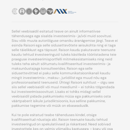
Sellel veebisaidil esitatud teave on ainult informatiivse
tähendusega ega sisalda investeerimis- ja/või muid soovitusi.
Sisu võib muuta autoriõiguse omaniku äranägemise järgi. Teave ei
esinda Raisoni ega selle sidusettevõtete seisukohta ning ei taga
selle täielikkust ega täpsust. Raison kaudu pakutavate teenuste
kaudu tehtud investeeringuid tuleks käsitleda tööriistadena teie
praeguse investeerimisportfelli mitmekesistamiseks ning neid
tuleks teha ainult sõltumatu kvalifitseeritud investeerimis- ja
maksunõustajaga konsulteerides. Raison ega selle
sidusettevõtted ei paku selle kommunikatsioonikanali kaudu
mingit investeerimis-, maksu-, juriidilist ega muud nõu ega
professionaalseid teenuseid. Ühtegi Raisoni suhtlust – olgu see
siis sellel veebisaidil või muul meediumil – ei tohiks tõlgendada
kui investeerimissoovitust. Lisaks ei tohiks midagi sellel
veebisaidil pidada pakkumiseks müüa ega pakkumiseks osta
väärtpaberit isikule jurisdiktsioonis, kus selline pakkumine,
pakkumise tegemine või müük on ebaseaduslik.
Kui te pole esitatud teabe tähenduses kindel, otsige
kvalifitseeritud nõustaja abi. Raison teenuste kaudu tehtud
investeeringud on spekulatiivsed ja riskantsed. Need sobivad
investoritele, kes on valmis võimaliku kaotusega – kogu või osa