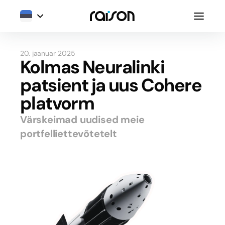
20. jaanuar 2025
Kolmas Neuralinki
patsient ja uus Cohere
platvorm
Värskeimad uudised meie
portfelliettevõtetelt