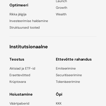
Launch
Optimeeri
Growth
Rikka jälgija
Wealth
Investeerimise haldamine
Struktuursed tooted
Institutsionaalne
Teostus
Ettevõtte rahandus
Aktsiad ja ETF-id
Emiteerimine
Eraettevõtted
Securitiseerimine
Krüptovara
Tokeniseerimine
Hoiustamine
Õpi
Väärtpaberid
KKK