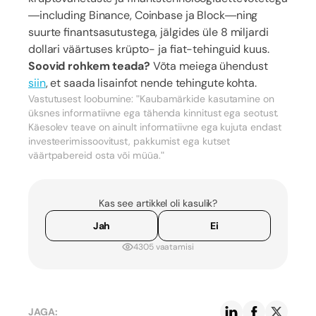
—including Binance, Coinbase ja Block—ning
suurte finantsasutustega, jälgides üle 8 miljardi
dollari väärtuses krüpto- ja fiat-tehinguid kuus.
Soovid rohkem teada?
Võta meiega ühendust
siin
, et saada lisainfot nende tehingute kohta.
Vastutusest loobumine: "Kaubamärkide kasutamine on
üksnes informatiivne ega tähenda kinnitust ega seotust.
Käesolev teave on ainult informatiivne ega kujuta endast
investeerimissoovitust, pakkumist ega kutset
väärtpabereid osta või müüa."
Kas see artikkel oli kasulik?
Jah
Ei
4305 vaatamisi
JAGA: