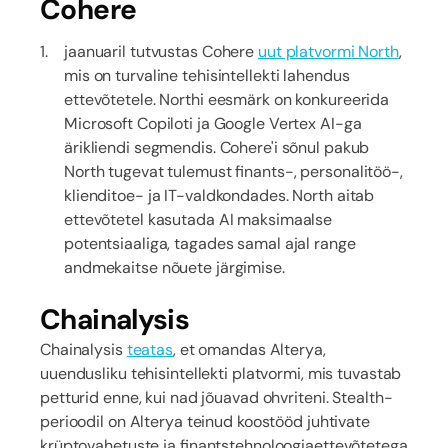
Cohere
jaanuaril tutvustas Cohere
uut platvormi North
,
mis on turvaline tehisintellekti lahendus
ettevõtetele. Northi eesmärk on konkureerida
Microsoft Copiloti ja Google Vertex AI-ga
ärikliendi segmendis. Cohere'i sõnul pakub
North tugevat tulemust finants-, personalitöö-,
klienditoe- ja IT-valdkondades. North aitab
ettevõtetel kasutada AI maksimaalse
potentsiaaliga, tagades samal ajal range
andmekaitse nõuete järgimise.
Chainalysis
Chainalysis
teatas
, et omandas Alterya,
uuendusliku tehisintellekti platvormi, mis tuvastab
petturid enne, kui nad jõuavad ohvriteni. Stealth-
perioodil on Alterya teinud koostööd juhtivate
krüptovahetuste ja finantstehnoloogiaettevõtetega