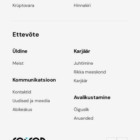
Krüptovara
Hinnakiri
Ettevõte
Üldine
Karjäär
Meist
Juhtimine
Rikka meeskond
Kommunikatsioon
Karjäär
Kontaktid
Avalikustamine
Uudised ja meedia
Abikeskus
Õiguslik
Aruanded