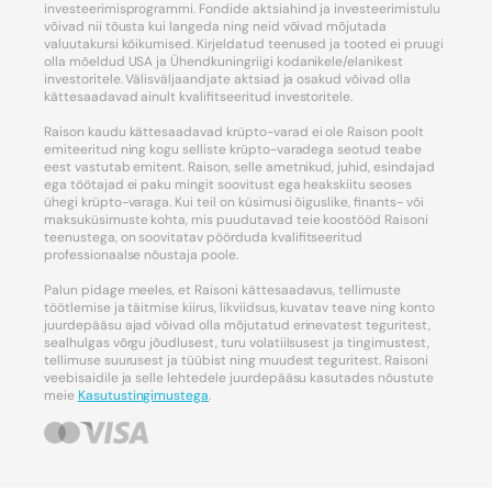
investeerimisprogrammi. Fondide aktsiahind ja investeerimistulu
võivad nii tõusta kui langeda ning neid võivad mõjutada
valuutakursi kõikumised. Kirjeldatud teenused ja tooted ei pruugi
olla mõeldud USA ja Ühendkuningriigi kodanikele/elanikest
investoritele. Välisväljaandjate aktsiad ja osakud võivad olla
kättesaadavad ainult kvalifitseeritud investoritele.
Raison kaudu kättesaadavad krüpto-varad ei ole Raison poolt
emiteeritud ning kogu selliste krüpto-varadega seotud teabe
eest vastutab emitent. Raison, selle ametnikud, juhid, esindajad
ega töötajad ei paku mingit soovitust ega heakskiitu seoses
ühegi krüpto-varaga. Kui teil on küsimusi õiguslike, finants- või
maksuküsimuste kohta, mis puudutavad teie koostööd Raisoni
teenustega, on soovitatav pöörduda kvalifitseeritud
professionaalse nõustaja poole.
Palun pidage meeles, et Raisoni kättesaadavus, tellimuste
töötlemise ja täitmise kiirus, likviidsus, kuvatav teave ning konto
juurdepääsu ajad võivad olla mõjutatud erinevatest teguritest,
sealhulgas võrgu jõudlusest, turu volatiilsusest ja tingimustest,
tellimuse suurusest ja tüübist ning muudest teguritest. Raisoni
veebisaidile ja selle lehtedele juurdepääsu kasutades nõustute
meie
Kasutustingimustega
.