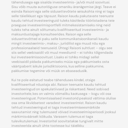
tähendusega ega sisalda investeerimis- ja/või muid soovitusi.
Sisu võib muuta autoriõiguse omaniku äranägemise järgi. Teave ei
esinda Raisoni ega selle sidusettevõtete seisukohta ning ei taga
selle täielikkust ega täpsust. Raison kaudu pakutavate teenuste
kaudu tehtud investeeringuid tuleks käsitleda tööriistadena teie
praeguse investeerimisportfelli mitmekesistamiseks ning neid
tuleks teha ainult sõltumatu kvalifitseeritud investeerimis- ja
maksunõustajaga konsulteerides. Raison ega selle
sidusettevõtted ei paku selle kommunikatsioonikanali kaudu
mingit investeerimis-, maksu-, juriidilist ega muud nõu ega
professionaalseid teenuseid. Ühtegi Raisoni suhtlust – olgu see
siis sellel veebisaidil või muul meediumil – ei tohiks tõlgendada
kui investeerimissoovitust. Lisaks ei tohiks midagi sellel
veebisaidil pidada pakkumiseks müüa ega pakkumiseks osta
väärtpaberit isikule jurisdiktsioonis, kus selline pakkumine,
pakkumise tegemine või müük on ebaseaduslik.
Kui te pole esitatud teabe tähenduses kindel, otsige
kvalifitseeritud nõustaja abi. Raison teenuste kaudu tehtud
investeeringud on spekulatiivsed ja riskantsed. Need sobivad
investoritele, kes on valmis võimaliku kaotusega – kogu või osa
investeeringust. Potentsiaalsed investorid peaksid vältima olulise
osa oma likviidsetest varadest investeerimist. Raison kaudu
tehtud investeeringud ei taga investeerimiseesmärkide
saavutamist ning tulemused võivad investeerimisperioodi jooksul
märkimisväärselt kõikuda. Varasem tulemus ei taga
tulevikutulemusi. Investoritel soovitatakse tungivalt mitte
investeerida ainult ühte tootesse kui täielikku