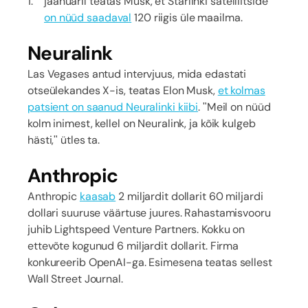
jaanuaril teatas Musk, et Starlinki satelliitside
on nüüd saadaval
120 riigis üle maailma.
Neuralink
Las Vegases antud intervjuus, mida edastati
otseülekandes X-is, teatas Elon Musk,
et kolmas
patsient on saanud Neuralinki kiibi
. "Meil on nüüd
kolm inimest, kellel on Neuralink, ja kõik kulgeb
hästi," ütles ta.
Anthropic
Anthropic
kaasab
2 miljardit dollarit 60 miljardi
dollari suuruse väärtuse juures. Rahastamisvooru
juhib Lightspeed Venture Partners. Kokku on
ettevõte kogunud 6 miljardit dollarit. Firma
konkureerib OpenAI-ga. Esimesena teatas sellest
Wall Street Journal.