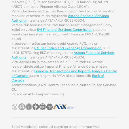
Markets („RLT“), Raison Services OÜ („REE“), Raison Digital Ltd
(„RBZ“) ja Imperial Finance Alliance Corp. („RCA“).
Vahendusteenuseid osutab Raison Securities Ltd., registreeritud
maakler-ettevõte, mida reguleerib
Astana Financial Services
Authority
litsentsiga AFSA-A-LA-2023-0004.
Varahaldusteenuseid osutab Raison Asset Management Corp.,
kellel on volitus
BVI Financial Services Commission
poolt kui
kinnitatud investeerimishaldur, sertifikaadi nr IBR/AIM/15/0110
alusel.
Investeerimisnõustamisteenuseid osutab RVG, mis on
registreeritud
U.S. Securities and Exchange Commission
, SEC
#801-107170, ning RKZ, mida reguleerib
Astana Financial Services
Authority
litsentsiga AFSA-A-LA-2023-0004.
Virtuaalvaluuta ja makseteenuseid EL-i mittekuuluvatele
residentidele pakub Imperial Finance Alliance Corp., mis on
registreeritud
Financial Transactions and Reports Analysis Centre
of Canada
juures ning mida RPAA alusel kontrollib
Bank of
Canada
.
Andmetöötluse ja KYC kontrolli teenuseid osutab Raison Services
OÜ.
Raison on AIX-i kauplemisosaline.
Sellel veebisaidil esitatud teave on ainult informatiivse