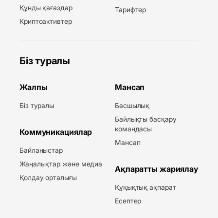
Құнды қағаздар
Тарифтер
Криптоактивтер
Біз туралы
Жалпы
Мансап
Біз туралы
Басшылық
Байлықты басқару
командасы
Коммуникациялар
Мансап
Байланыстар
Жаңалықтар және медиа
Ақпаратты жариялау
Қолдау орталығы
Құқықтық ақпарат
Есептер