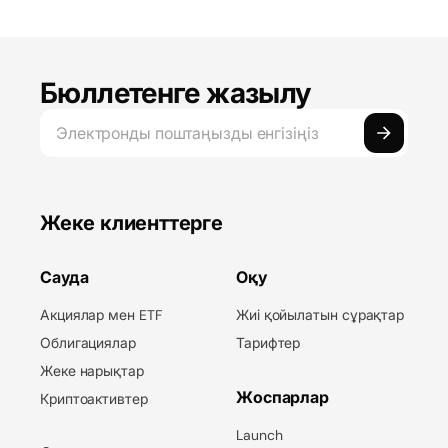
Бюллетенге жазылу
Жеке клиенттерге
Сауда
Оқу
Акциялар мен ETF
Жиі қойылатын сұрақтар
Облигациялар
Тарифтер
Жеке нарықтар
Жоспарлар
Криптоактивтер
Launch