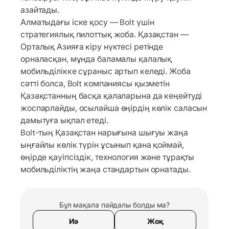
азайтады.
Алматыдағы іске қосу — Bolt үшін
стратегиялық пилоттық жоба. Қазақстан —
Орталық Азияға кіру нүктесі ретінде
орналасқан, мұнда баламалы қалалық
мобильділікке сұраныс артып келеді. Жоба
сәтті болса, Bolt компаниясы қызметін
Қазақстанның басқа қалаларына да кеңейтуді
жоспарлайды, осылайша өңірдің көлік саласын
дамытуға ықпал етеді.
Bolt-тың Қазақстан нарығына шығуы жаңа
ыңғайлы көлік түрін ұсынып қана қоймай,
өңірде қауіпсіздік, технология және тұрақты
мобильділіктің жаңа стандартын орнатады.
Бұл мақала пайдалы болды ма?
Иә
Жоқ