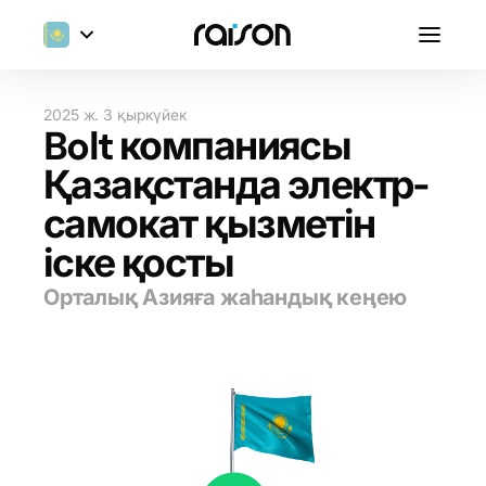
2025 ж. 3 қыркүйек
Bolt компаниясы
Қазақстанда электр-
самокат қызметін
іске қосты
Орталық Азияға жаһандық кеңею