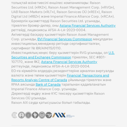
толықтай өзіне тиесілі еншілес компаниялары: Raison
Securities Ltd. («RKZ»), Raison Asset Management Corp. («RVG»),
UAB Raison Markets («RLT»), Raison Services OÜ («REE»), Raison
Digital Ltd («RBZ») және Imperial Finance Alliance Corp. («RCA»).
Брокерлік қызметтерді Raison Securities Ltd. ұсынады,
тіркелген брокер-дилер, оны
Astana Financial Services Authority
реттейді, лицензиясы AFSA-A-LA-2023-0004.
Активтерді басқару қызметтерін Raison Asset Management
Corp. ұсынады,
BVI Financial Services Commission
мақұлдаған
инвестициялық менеджер ретінде сертификатталған,
сертификат № IBR/AIM/15/0110.
Инвестициялық кеңес беру қызметтерін RVG ұсынады, ол
U.S.
Securities and Exchange Commission
тіркелген, SEC #801-
107170, және RKZ,
Astana Financial Services Authority
реттеуінде, лицензиясы AFSA-A-LA-2023-0004.
ЕО-ға кірмейтін елдердің резиденттеріне арналған виртуалды
валюта және төлем қызметтерін
Financial Transactions and
Reports Analysis Centre of Canada
ұйымында тіркелген және
RPAA аясында
Bank of Canada
тарапынан қадағаланатын
Imperial Finance Alliance Corp. ұсынады.
Деректерді өңдеу және KYC тексеру қызметтерін Raison
Services OÜ ұсынады.
Raison AIX сауда қатысушысы болып табылады.