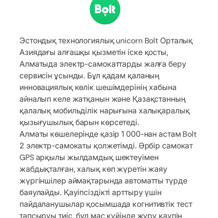
Эстондық технологиялық unicorn Bolt Орталық
Азиядағы алғашқы қызметін іске қосты,
Алматыда электр-самокаттарды жалға беру
сервисін ұсынды. Бұл қадам қаланың
инновациялық көлік шешімдерінің хабына
айналып келе жатқанын және Қазақстанның
қалалық мобильділік нарығына халықаралық
қызығушылық барын көрсетеді.
Алматы көшелерінде қазір 1 000-нан астам Bolt
2 электр-самокаты қолжетімді. Әрбір самокат
GPS арқылы жылдамдық шектеуімен
жабдықталған, халық көп жүретін жаяу
жүргіншілер аймақтарында автоматты түрде
баяулайды. Қауіпсіздікті арттыру үшін
пайдаланушылар қосымшада когнитивтік тест
тапсыруы тиіс, бұл мас күйінде жүру қаупін