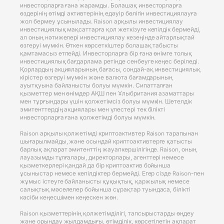
инвесторларға ғана жарамды. Болашақ инвесторларға
өздерінің өтімді активтерінің едәуір бөлігін инвестициялауға
жол бермеу ұсынылады. Raison арқылы инвестициялау
инвестициялық мақсаттарға қол жеткізуге кепілдік бермейді,
ал оның нәтижелері инвестициялау кезеңінде айтарлықтай
өзгеруі мүмкін. Өткен көрсеткіштер болашақ табысты
қамтамасыз етпейді. Инвесторларға бір ғана өнімге толық
инвестициялық бағдарлама ретінде сенбеуге кеңес беріледі.
Қорлардың акцияларының бағасы, сондай-ақ инвестициялық
кірістер өзгеруі мүмкін және валюта бағамдарының
ауытқуына байланысты болуы мүмкін. Сипатталған
қызметтер мен өнімдер АҚШ пен Ұлыбритания азаматтары
мен тұрғындары үшін қолжетімсіз болуы мүмкін. Шетелдік
эмитенттердің акциялары мен үлестері тек білікті
инвесторларға ғана қолжетімді болуы мүмкін.
Raison арқылы қолжетімді криптоактивтер Raison тарапынан
шығарылмайды, және осындай криптоактивтерге қатысты
барлық ақпарат эмитенттің жауапкершілігінде. Raison, оның
лауазымды тұлғалары, директорлары, агенттері немесе
қызметкерлері қандай да бір криптоактив бойынша
ұсыныстар немесе кепілдіктер бермейді. Егер сізде Raison-пен
жұмыс істеуге байланысты құқықтық, қаржылық немесе
салықтық мәселелер бойынша сұрақтар туындаса, білікті
кәсіби кеңесшімен кеңескен жөн.
Raison қызметтерінің қолжетімділігі, тапсырыстарды өңдеу
және орындау жылдамдығы, өтімділік, көрсетілетін ақпарат