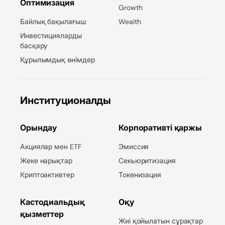
Оптимизация
Growth
Байлық бақылағыш
Wealth
Инвестицияларды
басқару
Құрылымдық өнімдер
Институционалды
Орындау
Корпоративті қаржы
Акциялар мен ETF
Эмиссия
Жеке нарықтар
Секьюритизация
Криптоактивтер
Токенизация
Кастодиальдық
Оқу
қызметтер
Жиі қойылатын сұрақтар