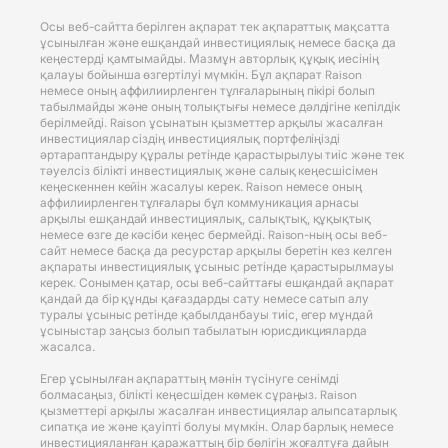
Осы веб-сайтта берілген ақпарат тек ақпараттық мақсатта
ұсынылған және ешқандай инвестициялық немесе басқа да
кеңестерді қамтымайды. Мазмұн авторлық құқық иесінің
қалауы бойынша өзгертілуі мүмкін. Бұл ақпарат Raison
немесе оның аффилиирленген тұлғаларының пікірі болып
табылмайды және оның толықтығы немесе дәлдігіне кепілдік
берілмейді. Raison ұсынатын қызметтер арқылы жасалған
инвестициялар сіздің инвестициялық портфеліңізді
әртараптандыру құралы ретінде қарастырылуы тиіс және тек
тәуелсіз білікті инвестициялық және салық кеңесшісімен
кеңескеннен кейін жасалуы керек. Raison немесе оның
аффилиирленген тұлғалары бұл коммуникация арнасы
арқылы ешқандай инвестициялық, салықтық, құқықтық
немесе өзге де кәсіби кеңес бермейді. Raison-ның осы веб-
сайт немесе басқа да ресурстар арқылы беретін кез келген
ақпараты инвестициялық ұсыныс ретінде қарастырылмауы
керек. Сонымен қатар, осы веб-сайттағы ешқандай ақпарат
қандай да бір құнды қағаздарды сату немесе сатып алу
туралы ұсыныс ретінде қабылданбауы тиіс, егер мұндай
ұсыныстар заңсыз болып табылатын юрисдикцияларда
жасалса.
Егер ұсынылған ақпараттың мәнін түсінуге сенімді
болмасаңыз, білікті кеңесшіден көмек сұраңыз. Raison
қызметтері арқылы жасалған инвестициялар алыпсатарлық
сипатқа ие және қауіпті болуы мүмкін. Олар барлық немесе
инвестицияланған қаражаттың бір бөлігін жоғалтуға дайын