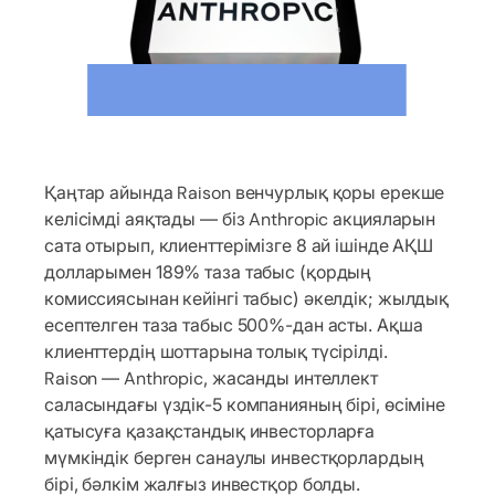
Қаңтар айында Raison венчурлық қоры ерекше
келісімді аяқтады — біз Anthropic акцияларын
сата отырып, клиенттерімізге 8 ай ішінде АҚШ
долларымен 189% таза табыс (қордың
комиссиясынан кейінгі табыс) әкелдік; жылдық
есептелген таза табыс 500%-дан асты. Ақша
клиенттердің шоттарына толық түсірілді.
Raison — Anthropic, жасанды интеллект
саласындағы үздік-5 компанияның бірі, өсіміне
қатысуға қазақстандық инвесторларға
мүмкіндік берген санаулы инвестқорлардың
бірі, бәлкім жалғыз инвестқор болды.