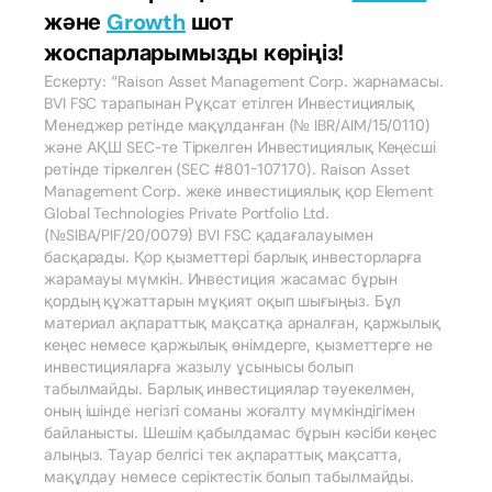
және
Growth
шот
жоспарларымызды көріңіз!
Ескерту: “Raison Asset Management Corp. жарнамасы.
BVI FSC тарапынан Рұқсат етілген Инвестициялық
Менеджер ретінде мақұлданған (№ IBR/AIM/15/0110)
және АҚШ SEC-те Тіркелген Инвестициялық Кеңесші
ретінде тіркелген (SEC #801-107170). Raison Asset
Management Corp. жеке инвестициялық қор Element
Global Technologies Private Portfolio Ltd.
(№SIBA/PIF/20/0079) BVI FSC қадағалауымен
басқарады. Қор қызметтері барлық инвесторларға
жарамауы мүмкін. Инвестиция жасамас бұрын
қордың құжаттарын мұқият оқып шығыңыз. Бұл
материал ақпараттық мақсатқа арналған, қаржылық
кеңес немесе қаржылық өнімдерге, қызметтерге не
инвестицияларға жазылу ұсынысы болып
табылмайды. Барлық инвестициялар тәуекелмен,
оның ішінде негізгі соманы жоғалту мүмкіндігімен
байланысты. Шешім қабылдамас бұрын кәсіби кеңес
алыңыз. Тауар белгісі тек ақпараттық мақсатта,
мақұлдау немесе серіктестік болып табылмайды.