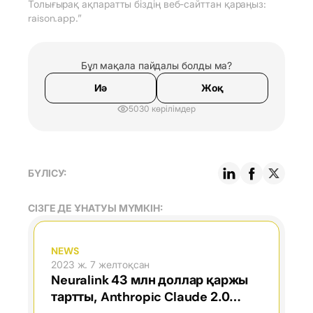
Толығырақ ақпаратты біздің веб-сайттан қараңыз:
raison.app.”
Бұл мақала пайдалы болды ма?
Иә
Жоқ
5030 көрілімдер
БҮЛІСУ:
СІЗГЕ ДЕ ҰНАТУЫ МҮМКІН:
NEWS
2023 ж. 7 желтоқсан
Neuralink 43 млн доллар қаржы
тартты, Anthropic Claude 2.0