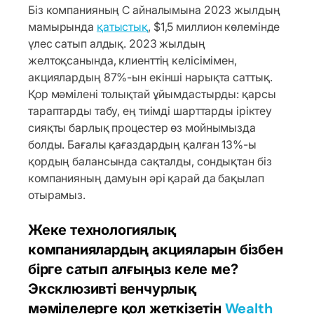
Біз компанияның C айналымына 2023 жылдың
мамырында
қатыстық
, $1,5 миллион көлемінде
үлес сатып алдық. 2023 жылдың
желтоқсанында, клиенттің келісімімен,
акциялардың 87%-ын екінші нарықта саттық.
Қор мәмілені толықтай ұйымдастырды: қарсы
тараптарды табу, ең тиімді шарттарды іріктеу
сияқты барлық процестер өз мойнымызда
болды. Бағалы қағаздардың қалған 13%-ы
қордың балансында сақталды, сондықтан біз
компанияның дамуын әрі қарай да бақылап
отырамыз.
Жеке технологиялық
компаниялардың акцияларын бізбен
бірге сатып алғыңыз келе ме?
Эксклюзивті венчурлық
мәмілелерге қол жеткізетін
Wealth