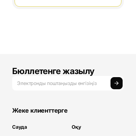
таныстырды
Бюллетенге жазылу
Жеке клиенттерге
Сауда
Оқу