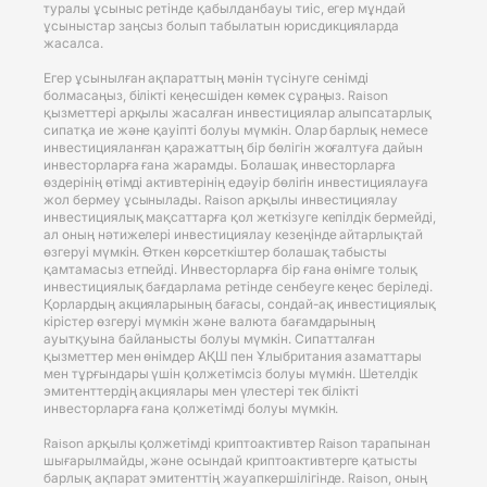
туралы ұсыныс ретінде қабылданбауы тиіс, егер мұндай
ұсыныстар заңсыз болып табылатын юрисдикцияларда
жасалса.
Егер ұсынылған ақпараттың мәнін түсінуге сенімді
болмасаңыз, білікті кеңесшіден көмек сұраңыз. Raison
қызметтері арқылы жасалған инвестициялар алыпсатарлық
сипатқа ие және қауіпті болуы мүмкін. Олар барлық немесе
инвестицияланған қаражаттың бір бөлігін жоғалтуға дайын
инвесторларға ғана жарамды. Болашақ инвесторларға
өздерінің өтімді активтерінің едәуір бөлігін инвестициялауға
жол бермеу ұсынылады. Raison арқылы инвестициялау
инвестициялық мақсаттарға қол жеткізуге кепілдік бермейді,
ал оның нәтижелері инвестициялау кезеңінде айтарлықтай
өзгеруі мүмкін. Өткен көрсеткіштер болашақ табысты
қамтамасыз етпейді. Инвесторларға бір ғана өнімге толық
инвестициялық бағдарлама ретінде сенбеуге кеңес беріледі.
Қорлардың акцияларының бағасы, сондай-ақ инвестициялық
кірістер өзгеруі мүмкін және валюта бағамдарының
ауытқуына байланысты болуы мүмкін. Сипатталған
қызметтер мен өнімдер АҚШ пен Ұлыбритания азаматтары
мен тұрғындары үшін қолжетімсіз болуы мүмкін. Шетелдік
эмитенттердің акциялары мен үлестері тек білікті
инвесторларға ғана қолжетімді болуы мүмкін.
Raison арқылы қолжетімді криптоактивтер Raison тарапынан
шығарылмайды, және осындай криптоактивтерге қатысты
барлық ақпарат эмитенттің жауапкершілігінде. Raison, оның