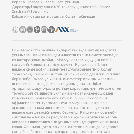
Imperial Finance Alliance Corp. ұсынады.
Деректерді өңдеу және KYC тексеру қызметтерін Raison
Services OÜ ұсынады.
Raison AIX сауда қатысушысы болып табылады.
Осы веб-сайтта берілген ақпарат тек ақпараттық мақсатта
ұсынылған және ешқандай инвестициялық немесе басқа да
кеңестерді қамтымайды. Мазмұн авторлық құқық иесінің
қалауы бойынша өзгертілуі мүмкін. Бұл ақпарат Raison
немесе оның аффилиирленген тұлғаларының пікірі болып
табылмайды және оның толықтығы немесе дәлдігіне кепілдік
берілмейді. Raison ұсынатын қызметтер арқылы жасалған
инвестициялар сіздің инвестициялық портфеліңізді
әртараптандыру құралы ретінде қарастырылуы тиіс және тек
тәуелсіз білікті инвестициялық және салық кеңесшісімен
кеңескеннен кейін жасалуы керек. Raison немесе оның
аффилиирленген тұлғалары бұл коммуникация арнасы
арқылы ешқандай инвестициялық, салықтық, құқықтық
немесе өзге де кәсіби кеңес бермейді. Raison-ның осы веб-
сайт немесе басқа да ресурстар арқылы беретін кез келген
ақпараты инвестициялық ұсыныс ретінде қарастырылмауы
керек. Сонымен қатар, осы веб-сайттағы ешқандай ақпарат
қандай да бір құнды қағаздарды сату немесе сатып алу