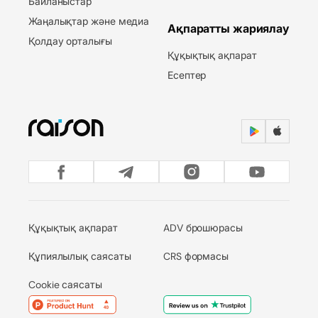
Байланыстар
Жаңалықтар және медиа
Ақпаратты жариялау
Қолдау орталығы
Құқықтық ақпарат
Есептер
Құқықтық ақпарат
ADV брошюрасы
Құпиялылық саясаты
CRS формасы
Cookie саясаты