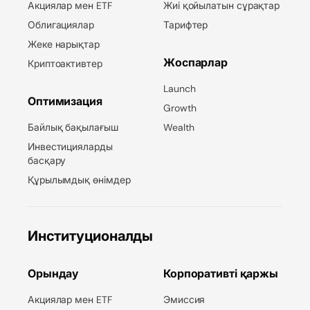
Акциялар мен ETF
Жиі қойылатын сұрақтар
Облигациялар
Тарифтер
Жеке нарықтар
Жоспарлар
Криптоактивтер
Launch
Оптимизация
Growth
Байлық бақылағыш
Wealth
Инвестицияларды
басқару
Құрылымдық өнімдер
Институционалды
Орындау
Корпоративті қаржы
Акциялар мен ETF
Эмиссия