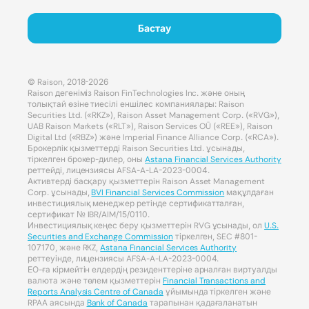
Бастау
© Raison, 2018-2026
Raison дегеніміз Raison FinTechnologies Inc. және оның
толықтай өзіне тиесілі еншілес компаниялары: Raison
Securities Ltd. («RKZ»), Raison Asset Management Corp. («RVG»),
UAB Raison Markets («RLT»), Raison Services OÜ («REE»), Raison
Digital Ltd («RBZ») және Imperial Finance Alliance Corp. («RCA»).
Брокерлік қызметтерді Raison Securities Ltd. ұсынады,
тіркелген брокер-дилер, оны
Astana Financial Services Authority
реттейді, лицензиясы AFSA-A-LA-2023-0004.
Активтерді басқару қызметтерін Raison Asset Management
Corp. ұсынады,
BVI Financial Services Commission
мақұлдаған
инвестициялық менеджер ретінде сертификатталған,
сертификат № IBR/AIM/15/0110.
Инвестициялық кеңес беру қызметтерін RVG ұсынады, ол
U.S.
Securities and Exchange Commission
тіркелген, SEC #801-
107170, және RKZ,
Astana Financial Services Authority
реттеуінде, лицензиясы AFSA-A-LA-2023-0004.
ЕО-ға кірмейтін елдердің резиденттеріне арналған виртуалды
валюта және төлем қызметтерін
Financial Transactions and
Reports Analysis Centre of Canada
ұйымында тіркелген және
RPAA аясында
Bank of Canada
тарапынан қадағаланатын