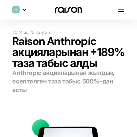
2024 ж. 25 қаңтар
Raison Anthropic
акцияларынан +189%
таза табыс алды
Anthropic акцияларынан жылдық
есептелген таза табыс 500%-дан
асты