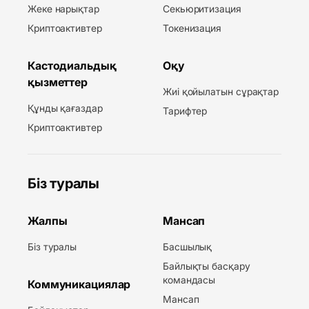
Жеке нарықтар
Секьюритизация
Криптоактивтер
Токенизация
Кастодиальдық
Оқу
қызметтер
Жиі қойылатын сұрақтар
Құнды қағаздар
Тарифтер
Криптоактивтер
Біз туралы
Жалпы
Мансап
Біз туралы
Басшылық
Байлықты басқару
командасы
Коммуникациялар
Мансап