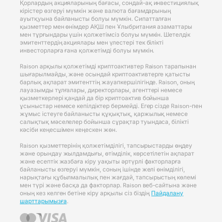
Қорлардың акцияларының бағасы, сондай-ақ инвестициялық
кірістер өзгеруі мүмкін және валюта бағамдарының
ауытқуына байланысты болуы мүмкін. Сипатталған
қызметтер мен өнімдер АҚШ пен Ұлыбритания азаматтары
мен тұрғындары үшін қолжетімсіз болуы мүмкін. Шетелдік
эмитенттердің акциялары мен үлестері тек білікті
инвесторларға ғана қолжетімді болуы мүмкін.
Raison арқылы қолжетімді криптоактивтер Raison тарапынан
шығарылмайды, және осындай криптоактивтерге қатысты
барлық ақпарат эмитенттің жауапкершілігінде. Raison, оның
лауазымды тұлғалары, директорлары, агенттері немесе
қызметкерлері қандай да бір криптоактив бойынша
ұсыныстар немесе кепілдіктер бермейді. Егер сізде Raison-пен
жұмыс істеуге байланысты құқықтық, қаржылық немесе
салықтық мәселелер бойынша сұрақтар туындаса, білікті
кәсіби кеңесшімен кеңескен жөн.
Raison қызметтерінің қолжетімділігі, тапсырыстарды өңдеу
және орындау жылдамдығы, өтімділік, көрсетілетін ақпарат
және есептік жазбаға кіру уақыты әртүрлі факторларға
байланысты өзгеруі мүмкін, соның ішінде желі өнімділігі,
нарықтағы құбылмалылық пен жағдай, тапсырыстың көлемі
мен түрі және басқа да факторлар. Raison веб-сайтына және
оның кез келген бетіне кіру арқылы сіз біздің
Пайдалану
шарттарымызға
.