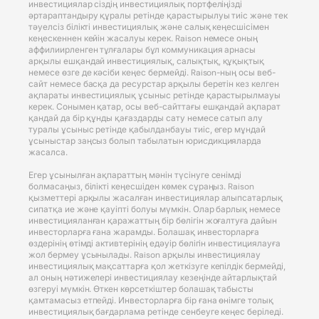
инвестициялар сіздің инвестициялық портфеліңізді
әртараптандыру құралы ретінде қарастырылуы тиіс және тек
тәуелсіз білікті инвестициялық және салық кеңесшісімен
кеңескеннен кейін жасалуы керек. Raison немесе оның
аффилиирленген тұлғалары бұл коммуникация арнасы
арқылы ешқандай инвестициялық, салықтық, құқықтық
немесе өзге де кәсіби кеңес бермейді. Raison-ның осы веб-
сайт немесе басқа да ресурстар арқылы беретін кез келген
ақпараты инвестициялық ұсыныс ретінде қарастырылмауы
керек. Сонымен қатар, осы веб-сайттағы ешқандай ақпарат
қандай да бір құнды қағаздарды сату немесе сатып алу
туралы ұсыныс ретінде қабылданбауы тиіс, егер мұндай
ұсыныстар заңсыз болып табылатын юрисдикцияларда
жасалса.
Егер ұсынылған ақпараттың мәнін түсінуге сенімді
болмасаңыз, білікті кеңесшіден көмек сұраңыз. Raison
қызметтері арқылы жасалған инвестициялар алыпсатарлық
сипатқа ие және қауіпті болуы мүмкін. Олар барлық немесе
инвестицияланған қаражаттың бір бөлігін жоғалтуға дайын
инвесторларға ғана жарамды. Болашақ инвесторларға
өздерінің өтімді активтерінің едәуір бөлігін инвестициялауға
жол бермеу ұсынылады. Raison арқылы инвестициялау
инвестициялық мақсаттарға қол жеткізуге кепілдік бермейді,
ал оның нәтижелері инвестициялау кезеңінде айтарлықтай
өзгеруі мүмкін. Өткен көрсеткіштер болашақ табысты
қамтамасыз етпейді. Инвесторларға бір ғана өнімге толық
инвестициялық бағдарлама ретінде сенбеуге кеңес беріледі.