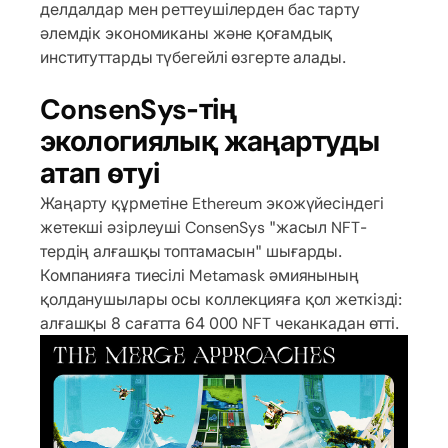
делдалдар мен реттеушілерден бас тарту
әлемдік экономиканы және қоғамдық
институттарды түбегейлі өзгерте алады.
ConsenSys-тің
экологиялық жаңартуды
атап өтуі
Жаңарту құрметіне Ethereum экожүйесіндегі
жетекші әзірлеуші ConsenSys "жасыл NFT-
тердің алғашқы топтамасын" шығарды.
Компанияға тиесілі Metamask әмиянының
қолданушылары осы коллекцияға қол жеткізді:
алғашқы 8 сағатта 64 000 NFT чеканкадан өтті.