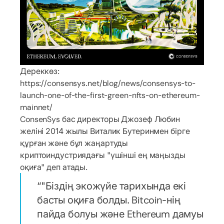
Дереккөз:
https://consensys.net/blog/news/consensys-to-
launch-one-of-the-first-green-nfts-on-ethereum-
mainnet/
ConsenSys бас директоры Джозеф Любин
желіні 2014 жылы Виталик Бутеринмен бірге
құрған және бұл жаңартуды
криптоиндустриядағы "үшінші ең маңызды
оқиға" деп атады.
"Біздің экожүйе тарихында екі
басты оқиға болды. Bitcoin-нің
пайда болуы және Ethereum дамуы