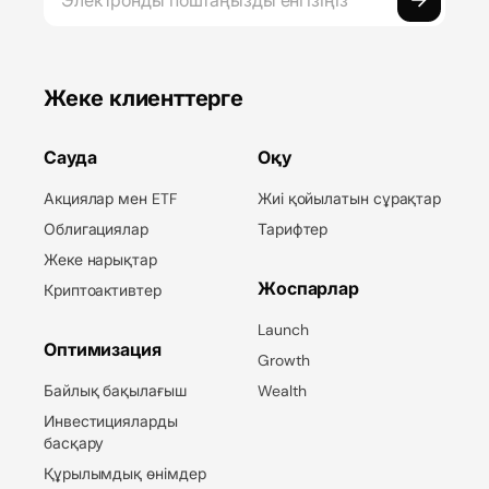
Жеке клиенттерге
Сауда
Оқу
Акциялар мен ETF
Жиі қойылатын сұрақтар
Облигациялар
Тарифтер
Жеке нарықтар
Жоспарлар
Криптоактивтер
Launch
Оптимизация
Growth
Байлық бақылағыш
Wealth
Инвестицияларды
басқару
Құрылымдық өнімдер