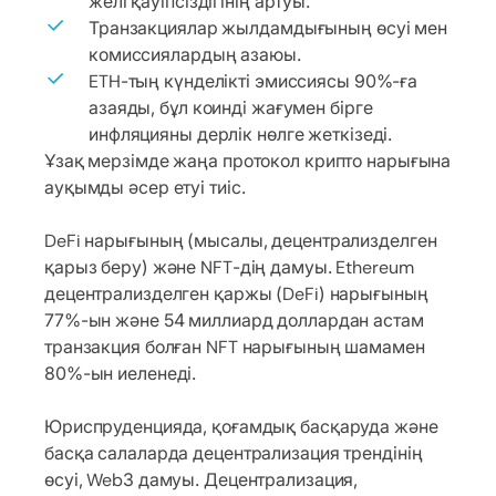
желі қауіпсіздігінің артуы.
Транзакциялар жылдамдығының өсуі мен
комиссиялардың азаюы.
ETH-тың күнделікті эмиссиясы 90%-ға
азаяды, бұл коинді жағумен бірге
инфляцияны дерлік нөлге жеткізеді.
Ұзақ мерзімде жаңа протокол крипто нарығына
ауқымды әсер етуі тиіс.
DeFi нарығының (мысалы, децентрализделген
қарыз беру) және NFT-дің дамуы. Ethereum
децентрализделген қаржы (DeFi) нарығының
77%-ын және 54 миллиард доллардан астам
транзакция болған NFT нарығының шамамен
80%-ын иеленеді.
Юриспруденцияда, қоғамдық басқаруда және
басқа салаларда децентрализация трендінің
өсуі, Web3 дамуы. Децентрализация,