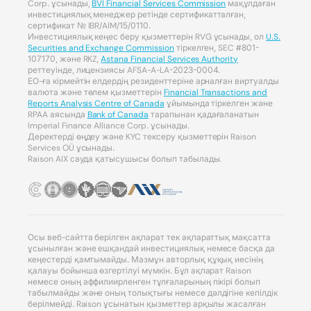
Corp. ұсынады,
BVI Financial Services Commission
мақұлдаған
инвестициялық менеджер ретінде сертификатталған,
сертификат № IBR/AIM/15/0110.
Инвестициялық кеңес беру қызметтерін RVG ұсынады, ол
U.S.
Securities and Exchange Commission
тіркелген, SEC #801-
107170, және RKZ,
Astana Financial Services Authority
реттеуінде, лицензиясы AFSA-A-LA-2023-0004.
ЕО-ға кірмейтін елдердің резиденттеріне арналған виртуалды
валюта және төлем қызметтерін
Financial Transactions and
Reports Analysis Centre of Canada
ұйымында тіркелген және
RPAA аясында
Bank of Canada
тарапынан қадағаланатын
Imperial Finance Alliance Corp. ұсынады.
Деректерді өңдеу және KYC тексеру қызметтерін Raison
Services OÜ ұсынады.
Raison AIX сауда қатысушысы болып табылады.
Осы веб-сайтта берілген ақпарат тек ақпараттық мақсатта
ұсынылған және ешқандай инвестициялық немесе басқа да
кеңестерді қамтымайды. Мазмұн авторлық құқық иесінің
қалауы бойынша өзгертілуі мүмкін. Бұл ақпарат Raison
немесе оның аффилиирленген тұлғаларының пікірі болып
табылмайды және оның толықтығы немесе дәлдігіне кепілдік
берілмейді. Raison ұсынатын қызметтер арқылы жасалған