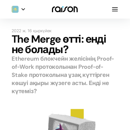
2022 ж. 16 қыркүйек
The Merge өтті: енді
не болады?
Ethereum блокчейн желісінің Proof-
of-Work протоколынан Proof-of-
Stake протоколына ұзақ күттірген
көшуі ақыры жүзеге асты. Енді не
күтеміз?