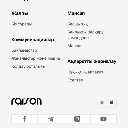
Жалпы
Мансап
Біз туралы
Басшылық
Байлықты басқару
командасы
Коммуникациялар
Мансап
Байланыстар
Жаңалықтар және медиа
Ақпаратты жариялау
Қолдау орталығы
Құқықтық ақпарат
Есептер