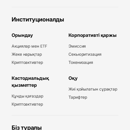
Институционалды
Орындау
Корпоративті қаржы
Акциялар мен ETF
Эмиссия
Жеке нарықтар
Секьюритизация
Криптоактивтер
Токенизация
Кастодиальдық
Оқу
қызметтер
Жиі қойылатын сұрақтар
Құнды қағаздар
Тарифтер
Криптоактивтер
Біз туралы