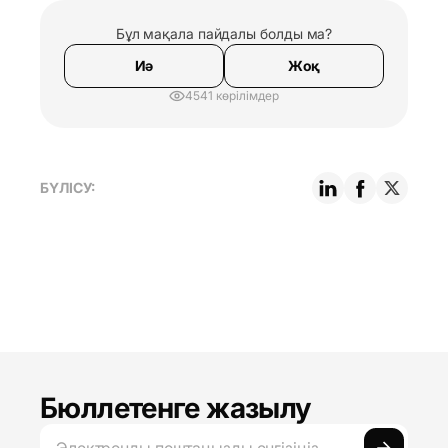
Бұл мақала пайдалы болды ма?
Иә
Жоқ
4541 көрілімдер
БҮЛІСУ:
Бюллетенге жазылу