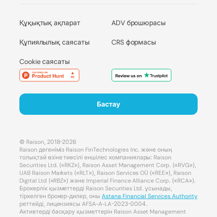
Құқықтық ақпарат
ADV брошюрасы
Құпиялылық саясаты
CRS формасы
Cookie саясаты
Бастау
© Raison, 2018-2026
Raison дегеніміз Raison FinTechnologies Inc. және оның
толықтай өзіне тиесілі еншілес компаниялары: Raison
Securities Ltd. («RKZ»), Raison Asset Management Corp. («RVG»),
UAB Raison Markets («RLT»), Raison Services OÜ («REE»), Raison
Digital Ltd («RBZ») және Imperial Finance Alliance Corp. («RCA»).
Брокерлік қызметтерді Raison Securities Ltd. ұсынады,
тіркелген брокер-дилер, оны
Astana Financial Services Authority
реттейді, лицензиясы AFSA-A-LA-2023-0004.
Активтерді басқару қызметтерін Raison Asset Management