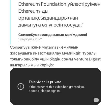
Ethereum Foundation үйлестіруімен
Ethereum-ды
орталықсыздандырылған
дамытуға өз үлесін қосуда.
ConsenSys командасының мәлімдемесі
1 қыркүйек 2022
ConsenSys және Metamask әмиянын
жасаушыға инвестициялау мүмкіндігі туралы
толығырақ білу үшін біздің соңғы Venture Digest
шығарылымын көріңіз: