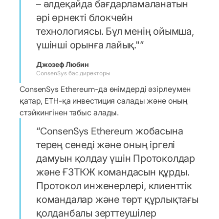
– әлдеқайда бағдарламаланатын
әрі өрнекті блокчейн
технологиясы. Бұл менің ойымша,
үшінші орынға лайық."
Джозеф Любин
ConsenSys бас директоры
ConsenSys Ethereum-да өнімдерді әзірлеумен
қатар, ETH-қа инвестиция салады және оның
стэйкингінен табыс алады.
ConsenSys Ethereum жобасына
терең сенеді және оның іргелі
дамуын қолдау үшін Протоколдар
және ҒЗТКЖ командасын құрды.
Протокол инженерлері, клиенттік
командалар және төрт құрлықтағы
қолданбалы зерттеушілер