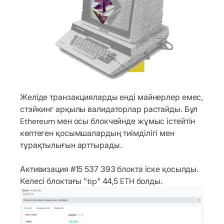
Желіде транзакцияларды енді майнерлер емес,
стэйкинг арқылы валидаторлар растайды. Бұл
Ethereum мен осы блокчейнде жұмыс істейтін
көптеген қосымшалардың тиімділігі мен
тұрақтылығын арттырады.
Активизация #15 537 393 блокта іске қосылды.
Келесі блоктағы "tip" 44,5 ETH болды.