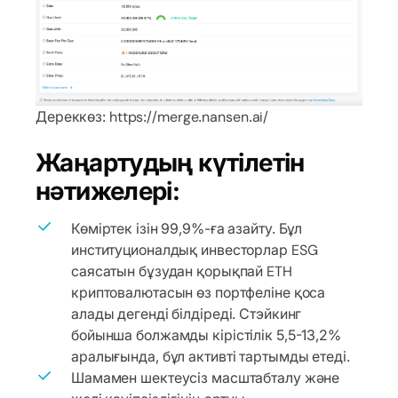
Дереккөз: https://merge.nansen.ai/
Жаңартудың күтілетін
нәтижелері:
Көміртек ізін 99,9%-ға азайту. Бұл
институционалдық инвесторлар ESG
саясатын бұзудан қорықпай ETH
криптовалютасын өз портфеліне қоса
алады дегенді білдіреді. Стэйкинг
бойынша болжамды кірістілік 5,5-13,2%
аралығында, бұл активті тартымды етеді.
Шамамен шектеусіз масштабталу және