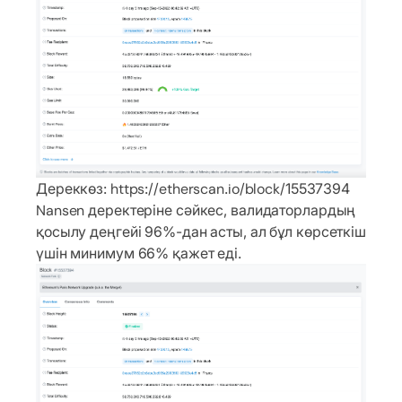
Дереккөз: https://etherscan.io/block/15537394
Nansen деректеріне сәйкес, валидаторлардың
қосылу деңгейі 96%-дан асты, ал бұл көрсеткіш
үшін минимум 66% қажет еді.