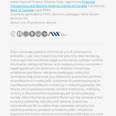
teikia Imperial Finance Alliance Corp., registruota
Financial
Transactions and Reports Analysis Centre of Canada
ir prižiūrima
Bank of Canada
pagal RPAA.
Duomenų apdorojimo ir KYC tikrinimo paslaugas teikia Raison
Services OÜ.
Raison yra AIX prekybos dalyvis.
Šioje svetainėje pateikta informacija yra tik informacinio
pobūdžio ir joje nėra investicinių ir/ar jokių kitų rekomendacijų.
Turinys gali būti keičiamas pagal autorių teisių turėtojo nuožiūrą.
Informacija neatspindi Raison ar jo susijusių įmonių nuomonės ir
negali garantuoti jos išsamumo ar tikslumo. Investicijos,
atliekamos per Raison teikiamas paslaugas, turėtų būti
vertinamos kaip priemonė jūsų dabartinio investicinio portfelio
diversifikavimui ir turėtų būti vykdomos tik pasikonsultavus su
nepriklausomu kvalifikuotu investicijų ir mokesčių patarėju. Nei
Raison, nei jo susijusios įmonės neteikia investicinių, mokesčių,
teisinių ar kitų konsultacinių paslaugų per šį komunikacijos
kanalą. Jokia informacija, pateikta Raison per šią svetainę ar bet
kurią kitą platformą, neturėtų būti laikoma investicine
rekomendacija. Be to, niekas šioje svetainėje neturėtų būti
laikoma pasiūlymu parduoti ar kvietimu pirkti vertybinius
popierius bet kuriam asmeniui bet kurioje jurisdikcijoje, kur tokie