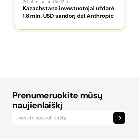
2024 m. balandžio 12 d.
Kazachstano investuotojai uždarė
1,8 mln. USD sandorį dėl Anthropic
Prenumeruokite mūsų
naujienlaiškį