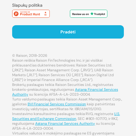
Slapukų politika
Pradėti
© Raison, 2018-2026
Raison reiškia Raison FinTechnologies Inc. ir jai visiškai
priklausančias dukterines bendroves: Raison Securities Ltd.
(„RKZ“), Raison Asset Management Corp. („RVG“), UAB Raison
Markets („RLT“), Raison Services OÜ („REE“), Raison Digital Ltd
(„RBZ“) ir Imperial Finance Alliance Corp. („RCA“).
Brokerių paslaugas teikia Raison Securities Ltd., registruotas
brokeris-prekiautojas, reguliuojamas
Astana Financial Services
Authority
su licencija AFSA-A-LA-2023-0004.
Turto valdymo paslaugas teikia Raison Asset Management Corp.,
įgaliotas
BVI Financial Services Commission
kaip patvirtintas
investicijų valdytojas, sertifikatas Nr. IBR/AIM/15/0110.
Investavimo konsultavimo paslaugas teikia RVG, registruota
U.S.
Securities and Exchange Commission
, SEC #801-107170, ir RKZ,
reguliuojama
Astana Financial Services Authority
su licencija
AFSA-A-LA-2023-0004.
Virtualios valiutos ir mokėjimo paslaugas ne ES gyventojams