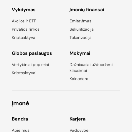
Vykdymas
Įmonių finansai
Akcijos ir ETF
Emitavimas
Privatios rinkos
Sekuritizacija
Kriptoaktyvai
Tokenizacija
Globos paslaugos
Mokymai
Vertybiniai popieriai
Dažniausiai užduodami
klausimai
Kriptoaktyvai
Kainodara
Įmonė
Bendra
Karjera
Apie mus
Vadovybė