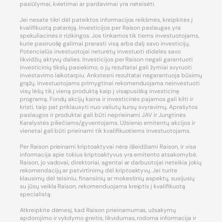
pasiūlymai, kvietimai ar pardavimai yra neteisėti.
Jei nesate tikri dėl pateiktos informacijos reikšmės, kreipkitės į
kvalifikuotą patarėją. Investicijos per Raison paslaugas yra
spekuliacinės ir rizikingos. Jos tinkamos tik tiems investuotojams,
kurie pasiruošę galimai prarasti visą arba dalį savo investicijų.
Potencialūs investuotojai neturėtų investuoti didelės savo
likvidžių aktyvų dalies. Investicijos per Raison negali garantuoti
investicinių tikslų pasiekimo, o jų rezultatai gali žymiai svyruoti
investavimo laikotarpiu. Ankstesni rezultatai negarantuoja būsimų
grąžų. Investuotojams primygtinai rekomenduojama neinvestuoti
visų lėšų tik į vieną produktą kaip į visapusišką investicinę
programą. Fondų akcijų kaina ir investicinės pajamos gali kilti ir
kristi, taip pat priklausyti nuo valiutų kursų svyravimų. Aprašytos
paslaugos ir produktai gali būti neprieinami JAV ir Jungtinės
Karalystės piliečiams/gyventojams. Užsienio emitentų akcijos ir
vienetai gali būti prieinami tik kvalifikuotiems investuotojams.
Per Raison prieinami kriptoaktyvai nėra išleidžiami Raison, ir visa
informacija apie tokius kriptoaktyvus yra emitento atsakomybė.
Raison, jo vadovai, direktoriai, agentai ar darbuotojai neteikia jokių
rekomendacijų ar patvirtinimų dėl kriptoaktyvų. Jei turite
klausimų dėl teisiniu, finansinių ar mokestinių aspektų, susijusių
su jūsų veikla Raison, rekomenduojama kreiptis į kvalifikuotą
specialistą.
Atkreipkite dėmesį, kad Raison prieinamumas, užsakymų
apdorojimo ir vykdymo greitis, likvidumas, rodoma informacija ir