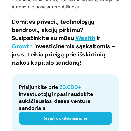
autonominiuose automobiliuose.
Domitės privačių technologijų
bendrovių akcijų pirkimu?
Susipažinkite su mūsų
Wealth
ir
Growth
investicinėmis sąskaitomis –
jos suteikia prieigą prie išskirtinių
rizikos kapitalo sandorių!
Prisijunkite prie
20,000+
investuotojų ir pasinaudokite
aukščiausios klasės venture
sandoriais
Registruokitės šiandien