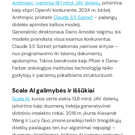
Anthropic, įvertinta 18,1 mlrd. JAV dolerių
, įsitvirtina
kaip stipri OpenAI konkurentė. 2024 m. birželį
Anthropic pristatė
Claude 3.5 Sonnet
– pažangų
didelės apimties kalbos modelį.
Generalinio direktoriaus Dario Amodei teigimu, šis
modelis pranoksta visus esamus konkurentus.
Claude 3.5 Sonnet pritaikomas įvairiose srityse –
nuo programavimo iki teisinių dokumentų
apdorojimo. Tokios bendrovės kaip Pfizer ir Dana-
Farber onkologijos institutas technologiją taiko
gydytojų ir pacientų pokalbiams strukturizuoti.
Scale AI galimybės ir iššūkiai
Scale AI
, kurios vertė siekia 13,8 mlrd. JAV dolerių,
įsitvirtino kaip duomenų tiekėja generatyvinei
dirbtinio intelekto rinkai. 2016 m. įkurta Alexandr
Wang ir Lucy Guo, įmonė pradėjo teikti žmogiškųjų
išteklių paslaugas ten, kur algoritmai nepajėgi –
duomenų ženklinimas, būtinas AI sistemų mokymui