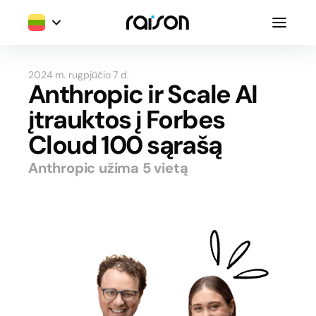
2024 m. rugpjūčio 7 d.
Anthropic ir Scale AI
įtrauktos į Forbes
Cloud 100 sąrašą
Anthropic užima 5 vietą