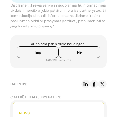
Disclaimer: „Prekės ženklas naudojamas tik informaciniais
tikslais ir nereiškia jokio patvirtinimo arba partnerystės. Ši
komunikacija skirta tik informaciniams tikslams ir nėra
pasiūlymas pirkti ar prašymas parduoti, prenumeruoti ar
įsigyti vertybinių popierių.“
Ar šis straipsnis buvo naudingas?
Taip
Ne
5691 peržiūros
DALINTIS:
GALI BŪTI, KAD JUMS PATIKS:
NEWS