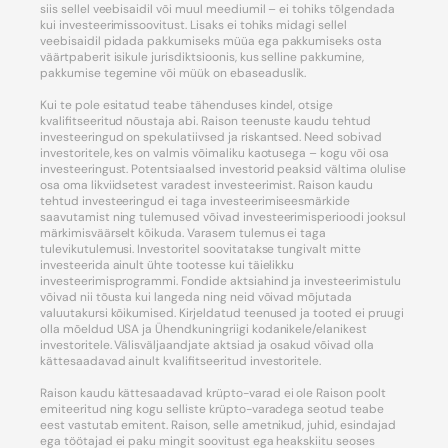
siis sellel veebisaidil või muul meediumil – ei tohiks tõlgendada
kui investeerimissoovitust. Lisaks ei tohiks midagi sellel
veebisaidil pidada pakkumiseks müüa ega pakkumiseks osta
väärtpaberit isikule jurisdiktsioonis, kus selline pakkumine,
pakkumise tegemine või müük on ebaseaduslik.
Kui te pole esitatud teabe tähenduses kindel, otsige
kvalifitseeritud nõustaja abi. Raison teenuste kaudu tehtud
investeeringud on spekulatiivsed ja riskantsed. Need sobivad
investoritele, kes on valmis võimaliku kaotusega – kogu või osa
investeeringust. Potentsiaalsed investorid peaksid vältima olulise
osa oma likviidsetest varadest investeerimist. Raison kaudu
tehtud investeeringud ei taga investeerimiseesmärkide
saavutamist ning tulemused võivad investeerimisperioodi jooksul
märkimisväärselt kõikuda. Varasem tulemus ei taga
tulevikutulemusi. Investoritel soovitatakse tungivalt mitte
investeerida ainult ühte tootesse kui täielikku
investeerimisprogrammi. Fondide aktsiahind ja investeerimistulu
võivad nii tõusta kui langeda ning neid võivad mõjutada
valuutakursi kõikumised. Kirjeldatud teenused ja tooted ei pruugi
olla mõeldud USA ja Ühendkuningriigi kodanikele/elanikest
investoritele. Välisväljaandjate aktsiad ja osakud võivad olla
kättesaadavad ainult kvalifitseeritud investoritele.
Raison kaudu kättesaadavad krüpto-varad ei ole Raison poolt
emiteeritud ning kogu selliste krüpto-varadega seotud teabe
eest vastutab emitent. Raison, selle ametnikud, juhid, esindajad
ega töötajad ei paku mingit soovitust ega heakskiitu seoses