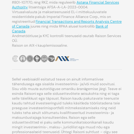
#801-107170, ning RKZ, mida reguleerib
Astana Financial Services
Authority
litsentsiga AFSA-A-LA-2023-0004.
Virtuaalvaluuta ja makseteenuseid EL-i mittekuuluvatele
residentidele pakub Imperial Finance Alliance Corp., mis on
registreeritud
Financial Transactions and Reports Analysis Centre
of Canada
juures ning mida RPAA alusel kontrollib
Bank of
Canada
.
Andmetöötluse ja KYC kontrolli teenuseid osutab Raison Services
OÜ.
Raison on AIX-i kauplemisosaline.
Sellel veebisaidil esitatud teave on ainult informatiivse
tähendusega ega sisalda investeerimis- ja/või muid soovitusi.
Sisu võib muuta autoriõiguse omaniku äranägemise järgi. Teave ei
esinda Raisoni ega selle sidusettevõtete seisukohta ning ei taga
selle täielikkust ega täpsust. Raison kaudu pakutavate teenuste
kaudu tehtud investeeringuid tuleks käsitleda tööriistadena teie
praeguse investeerimisportfelli mitmekesistamiseks ning neid
tuleks teha ainult sõltumatu kvalifitseeritud investeerimis- ja
maksunõustajaga konsulteerides. Raison ega selle
sidusettevõtted ei paku selle kommunikatsioonikanali kaudu
mingit investeerimis-, maksu-, juriidilist ega muud nõu ega
professionaalseid teenuseid. Ühtegi Raisoni suhtlust – olgu see