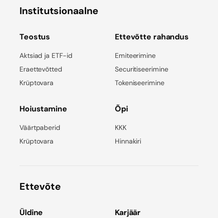
Institutsionaalne
Teostus
Ettevõtte rahandus
Aktsiad ja ETF-id
Emiteerimine
Eraettevõtted
Securitiseerimine
Krüptovara
Tokeniseerimine
Hoiustamine
Õpi
Väärtpaberid
KKK
Krüptovara
Hinnakiri
Ettevõte
Üldine
Karjäär