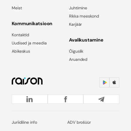
Meist
Juhtimine
Rikka meeskond
Kommunikatsioon
Karjäär
Kontaktid
Avalikustamine
Uudised ja meedia
Abikeskus
Õiguslik
Aruanded
Juriidiline info
ADV brošüür