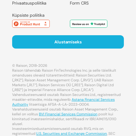
Privaatsuspoliitika
Form CRS
Küpsiste poliitika
Alustamiseks
© Raison, 2018-2026
Raison tähendab Raison FinTechnologies Inc. ja selle täielikult
omanduses olevaid tütarettevõtteid: Raison Securities Ltd.
(„RKZ“), Raison Asset Management Corp. („RVG“), UAB Raison
Markets („RLT“), Raison Services OÜ („REE“), Raison Digital Ltd
(„RBZ“) ja Imperial Finance Alliance Corp. („RCA“).
Vahendusteenuseid osutab Raison Securities Ltd., registreeritud
maakler-ettevõte, mida reguleerib
Astana Financial Services
Authority
litsentsiga AFSA-A-LA-2023-0004.
Varahaldusteenuseid osutab Raison Asset Management Corp.,
kellel on volitus
BVI Financial Services Commission
poolt kui
kinnitatud investeerimishaldur, sertifikaadi nr IBR/AIM/15/0110
alusel.
Investeerimisnõustamisteenuseid osutab RVG, mis on
registreeritud
U.S. Securities and Exchange Commission
, SEC