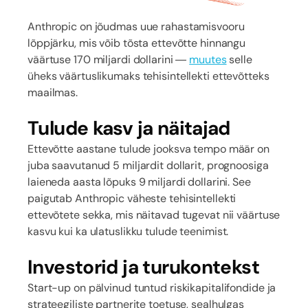
Anthropic on jõudmas uue rahastamisvooru
lõppjärku, mis võib tõsta ettevõtte hinnangu
väärtuse 170 miljardi dollarini —
muutes
selle
üheks väärtuslikumaks tehisintellekti ettevõtteks
maailmas.
Tulude kasv ja näitajad
Ettevõtte aastane tulude jooksva tempo määr on
juba saavutanud 5 miljardit dollarit, prognoosiga
laieneda aasta lõpuks 9 miljardi dollarini. See
paigutab Anthropic väheste tehisintellekti
ettevõtete sekka, mis näitavad tugevat nii väärtuse
kasvu kui ka ulatuslikku tulude teenimist.
Investorid ja turukontekst
Start-up on pälvinud tuntud riskikapitalifondide ja
strateegiliste partnerite toetuse, sealhulgas