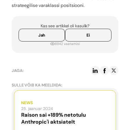
strateegilise varaklassi positsiooni.
Kas see artikkel oli kasulik?
Jah
Ei
8842 vaatamisi
JAGA:
SULLE VÕIB KA MEELDIDA:
NEWS
25. jaanuar 2024
Raison sai +189% netotulu
Anthropic'i aktsiatelt