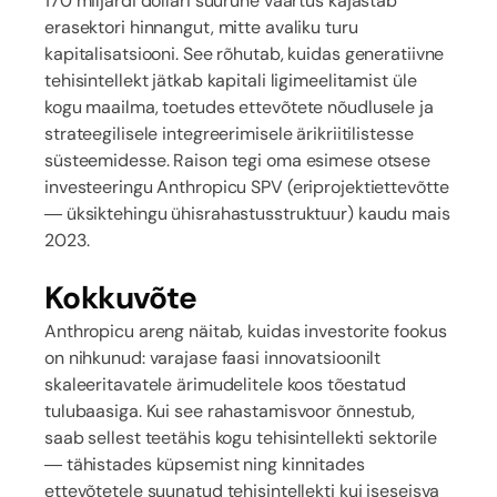
170 miljardi dollari suurune väärtus kajastab
erasektori hinnangut, mitte avaliku turu
kapitalisatsiooni. See rõhutab, kuidas generatiivne
tehisintellekt jätkab kapitali ligimeelitamist üle
kogu maailma, toetudes ettevõtete nõudlusele ja
strateegilisele integreerimisele ärikriitilistesse
süsteemidesse. Raison tegi oma esimese otsese
investeeringu Anthropicu SPV (eriprojektiettevõtte
— üksiktehingu ühisrahastusstruktuur) kaudu mais
2023.
Kokkuvõte
Anthropicu areng näitab, kuidas investorite fookus
on nihkunud: varajase faasi innovatsioonilt
skaleeritavatele ärimudelitele koos tõestatud
tulubaasiga. Kui see rahastamisvoor õnnestub,
saab sellest teetähis kogu tehisintellekti sektorile
— tähistades küpsemist ning kinnitades
ettevõtetele suunatud tehisintellekti kui iseseisva