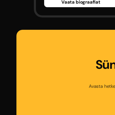
Vaata biograafiat
Sün
Avasta hetke