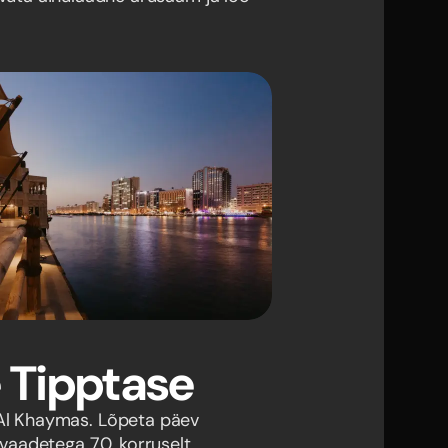
 Tipptase
 Al Khaymas. Lõpeta päev
ivaadetega 70. korruselt.