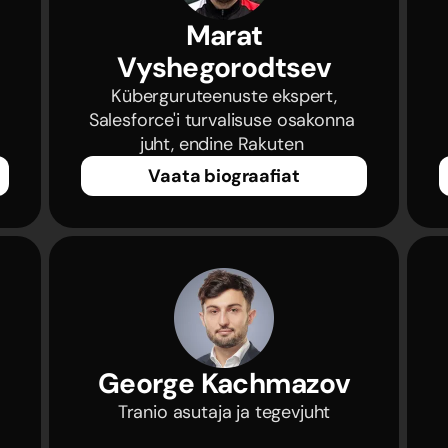
Marat
Vyshegorodtsev
 Küberguruteenuste ekspert, 
Salesforce'i turvalisuse osakonna 
juht, endine Rakuten 
Vaata biograafiat
George Kachmazov
 Tranio asutaja ja tegevjuht 
 