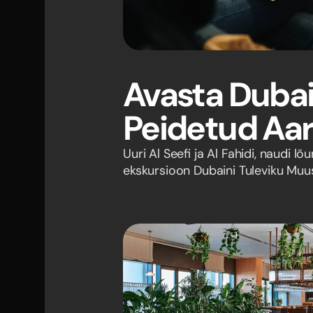
Avasta Dubai
Peidetud Aa
Uuri Al Seefi ja Al Fahidi, naudi l
ekskursioon Dubaini Tuleviku Muu