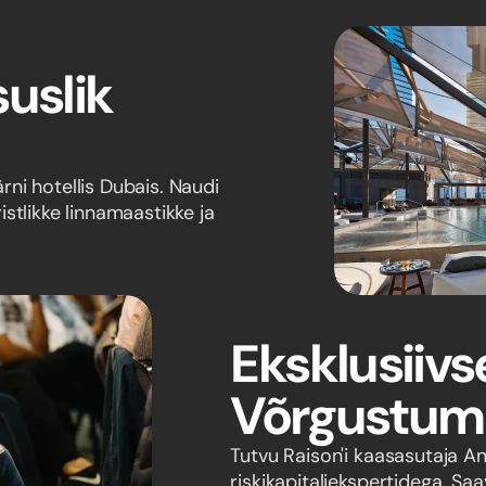
uslik
ni hotellis Dubais. Naudi
ristlikke linnamaastikke ja
Eksklusiiv
Võrgustum
Tutvu Raison'i kaasasutaja An
riskikapitaliekspertidega. Sa