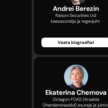
Andrei Berezin
 Raison Securities Ltd 
kaasasündija ja tegevjuht 
Vaata biograafiat
Ekaterina Chernova
 Octagon FOAS (Araabia 
Ühendemiraadid) asutaja ja juhtiv