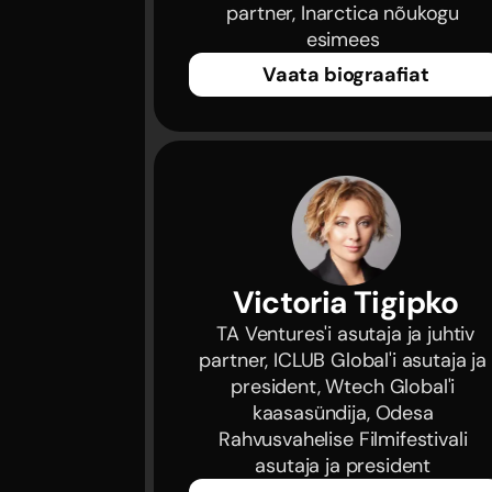
partner, Inarctica nõukogu 
esimees 
Vaata biograafiat
Victoria Tigipko
 TA Ventures'i asutaja ja juhtiv 
partner, ICLUB Global'i asutaja ja 
president, Wtech Global'i 
kaasasündija, Odesa 
Rahvusvahelise Filmifestivali 
asutaja ja president 