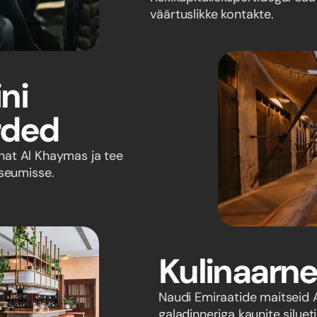
väärtuslikke kontakte.
ni
rded
õunat Al Khaymas ja tee
seumisse.
Kulinaarne
Naudi Emiraatide maitseid
galadinneriga kaunite siluet