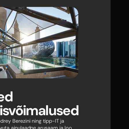
sed
isvõimalused
drey Berezini ning tipp-IT ja
avuta ainulaadne arusaam ja loo