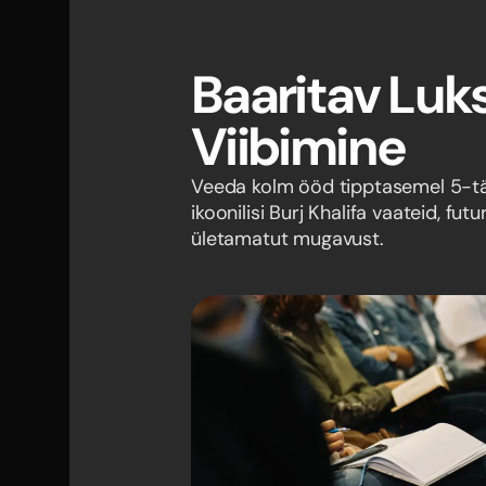
Baaritav Luks
Viibimine
Veeda kolm ööd tipptasemel 5-tär
ikoonilisi Burj Khalifa vaateid, futu
ületamatut mugavust.