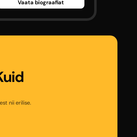
Vaata biograafiat
Kuid
 nii erilise.