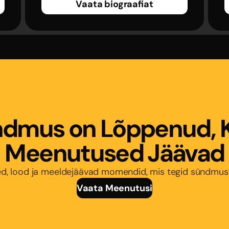
Vaata biograafiat
dmus on Lõppenud, 
Meenutused Jäävad
d, lood ja meeldejäävad momendid, mis tegid sündmusest
Vaata Meenutusi