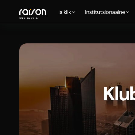
Isiklik
Institutsionaalne
WEALTH CLUB
Klu