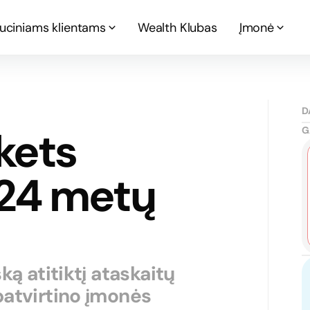
tuciniams klientams
Wealth Klubas
Įmonė
D
kets
G
024 metų
ką atitiktį ataskaitų
patvirtino įmonės