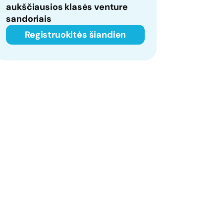
aukščiausios klasės venture
sandoriais
Registruokitės šiandien