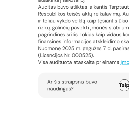
Auditas buvo atliktas laikantis Tarptaut
Respublikos teisės aktų reikalavimų. Au
ir toliau vykdo veiklą kaip tęsiantis ūki
rizikų, galinčių paveikti įmonės stabil
pagrindines sritis, tokias kaip vidaus k
finansinės informacijos atskleidimo sk
Nuomonę 2025 m. gegužės 7 d. pasiraš
(Licencijos Nr. 000525).
Visa audituota ataskaita prieinama
įmo
Ar šis straipsnis buvo
Tai
naudingas?