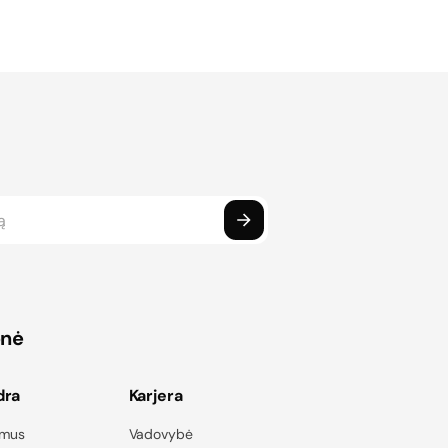
onė
dra
Karjera
 mus
Vadovybė