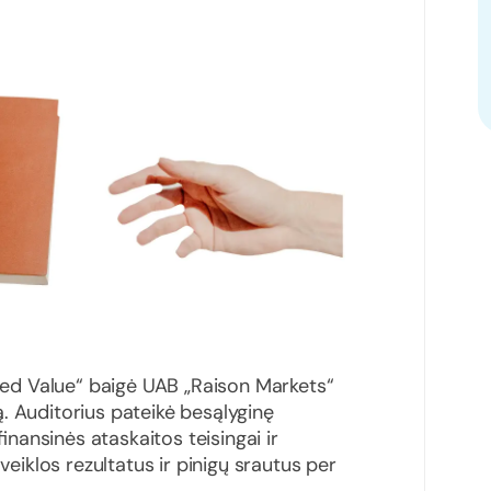
d Value“ baigė UAB „Raison Markets“
. Auditorius pateikė besąlyginę
nansinės ataskaitos teisingai ir
 veiklos rezultatus ir pinigų srautus per