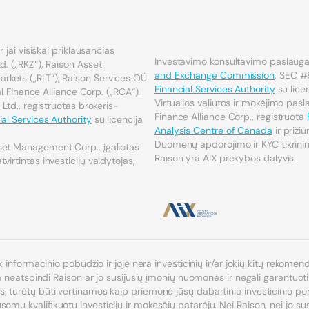
 jai visiškai priklausančias
Investavimo konsultavimo paslaugas
d. („RKZ“), Raison Asset
and Exchange Commission
, SEC #
kets („RLT“), Raison Services OÜ
Financial Services Authority
su lic
ial Finance Alliance Corp. („RCA“).
Virtualios valiutos ir mokėjimo pas
 Ltd., registruotas brokeris-
Finance Alliance Corp., registruota
al Services Authority
su licencija
Analysis Centre of Canada
ir priži
Duomenų apdorojimo ir KYC tikrinim
set Management Corp., įgaliotas
Raison yra AIX prekybos dalyvis.
virtintas investicijų valdytojas,
k informacinio pobūdžio ir joje nėra investicinių ir/ar jokių kitų rekomen
ja neatspindi Raison ar jo susijusių įmonių nuomonės ir negali garantuoti
turėtų būti vertinamos kaip priemonė jūsų dabartinio investicinio portfe
mu kvalifikuotu investicijų ir mokesčių patarėju. Nei Raison, nei jo susi