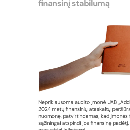
finansinį stabilumą
Nepriklausoma audito įmonė UAB „Adde
2024 metų finansinių ataskaitų peržiūrą
nuomonę, patvirtindamas, kad įmonės fi
sąžiningai atspindi jos finansinę padėtį,
ataskaitinį laikotarpį.