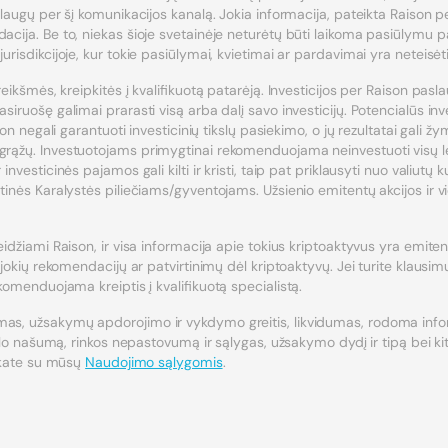
slaugų per šį komunikacijos kanalą. Jokia informacija, pateikta Raison pe
acija. Be to, niekas šioje svetainėje neturėtų būti laikoma pasiūlymu pa
urisdikcijoje, kur tokie pasiūlymai, kvietimai ar pardavimai yra neteisėti
reikšmės, kreipkitės į kvalifikuotą patarėją. Investicijos per Raison pasla
siruošę galimai prarasti visą arba dalį savo investicijų. Potencialūs in
son negali garantuoti investicinių tikslų pasiekimo, o jų rezultatai gali žy
grąžų. Investuotojams primygtinai rekomenduojama neinvestuoti visų lėš
investicinės pajamos gali kilti ir kristi, taip pat priklausyti nuo valiut
tinės Karalystės piliečiams/gyventojams. Užsienio emitentų akcijos ir vie
eidžiami Raison, ir visa informacija apie tokius kriptoaktyvus yra emit
 jokių rekomendacijų ar patvirtinimų dėl kriptoaktyvų. Jei turite klausimų
ekomenduojama kreiptis į kvalifikuotą specialistą.
as, užsakymų apdorojimo ir vykdymo greitis, likvidumas, rodoma inform
tinklo našumą, rinkos nepastovumą ir sąlygas, užsakymo dydį ir tipą bei 
inkate su mūsų
Naudojimo sąlygomis
.