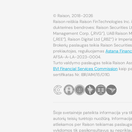
© Raison, 2018-2026
Raison reiškia Raison FinTechnologies Inc. ir
dukterines bendroves: Raison Securities Lt
Management Corp. („RVG“), UAB Raison Mar
(„REE“), Raison Digital Ltd („RBZ“) ir Imper
Brokerių paslaugas teikia Raison Securities
prekiautojas, reguliuojamas
Astana Financi
AFSA-A-LA-2023-0004.
Turto valdymo paslaugas teikia Raison As
BVI Financial Services Commission
kaip pat
sertifikatas Nr. IBR/AIM/15/0110.
Šioje svetainėje pateikta informacija yra ti
autorių teisių turėtojo nuožiūrą. Informaci
atliekamos per Raison teikiamas paslaugas, 
vykdomos tik pasikonsultavus su nepriklauso