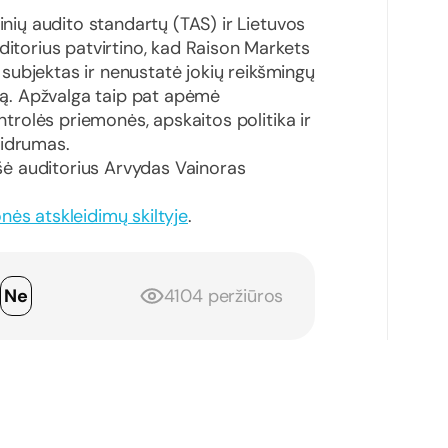
inių audito standartų (TAS) ir Lietuvos
ditorius patvirtino, kad Raison Markets
o subjektas ir nenustatė jokių reikšmingų
umą. Apžvalga taip pat apėmė
ontrolės priemonės, apskaitos politika ir
aidrumas.
ė auditorius Arvydas Vainoras
nės atskleidimų skiltyje
.
p
Ne
4104 peržiūros