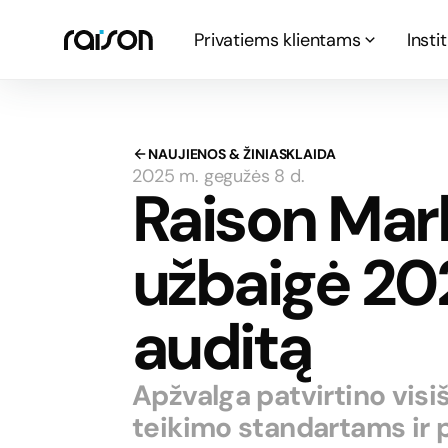
Privatiems klientams
Insti
NAUJIENOS & ŽINIASKLAIDA
2025 m. gegužės 8 d.
Raison Mar
užbaigė 2
auditą
Apžvalga patvirtino visiš
teikimo standartams ir 