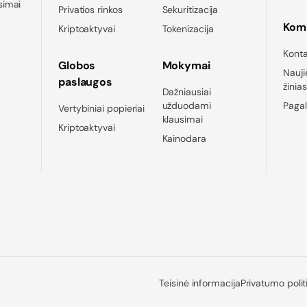
simai
Privatios rinkos
Sekuritizacija
Komu
Kriptoaktyvai
Tokenizacija
Konta
Globos
Mokymai
Nauji
paslaugos
žinia
Dažniausiai
užduodami
Pagal
Vertybiniai popieriai
klausimai
Kriptoaktyvai
Kainodara
Teisinė informacija
Privatumo polit