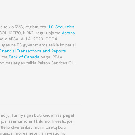
 teikia RVG, registruota
U.S. Securities
801-107170, ir RKZ, reguliuojama
Astana
encija AFSA-A-LA-2023-0004.
laugas ne ES gyventojams teikia Imperial
Financial Transactions and Reports
ūrima
Bank of Canada
pagal RPAA.
o paslaugas teikia Raison Services OÜ.
dacijų. Turinys gali būti keičiamas pagal
 jos išsamumo ar tikslumo. Investicijos,
lio diversifikavimui ir turėtų būti
jusios įmonės neteikia investicinių,