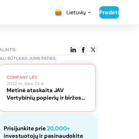
Lietuvių
Pradėti
ALINTIS:
ALI BŪTI, KAD JUMS PATIKS:
COMPANY LIFE
2022 m. kovo 24 d.
Metinė ataskaita JAV
Vertybinių popierių ir biržos
komisijai
Prisijunkite prie
20,000+
investuotojų ir pasinaudokite