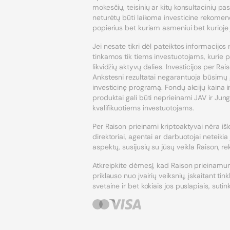
mokesčių, teisinių ar kitų konsultacinių pa
neturėtų būti laikoma investicine rekomend
popierius bet kuriam asmeniui bet kurioje j
Jei nesate tikri dėl pateiktos informacijos 
tinkamos tik tiems investuotojams, kurie pa
likvidžių aktyvų dalies. Investicijos per Rai
Ankstesni rezultatai negarantuoja būsimų 
investicinę programą. Fondų akcijų kaina ir 
produktai gali būti neprieinami JAV ir Jung
kvalifikuotiems investuotojams.
Per Raison prieinami kriptoaktyvai nėra išl
direktoriai, agentai ar darbuotojai neteikia
aspektų, susijusių su jūsų veikla Raison, r
Atkreipkite dėmesį, kad Raison prieinamum
priklauso nuo įvairių veiksnių, įskaitant 
svetaine ir bet kokiais jos puslapiais, sut