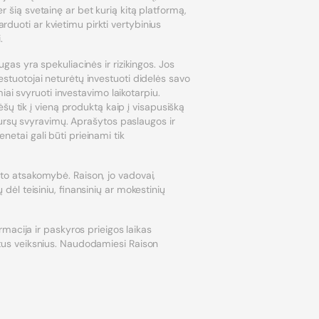
r šią svetainę ar bet kurią kitą platformą,
rduoti ar kvietimu pirkti vertybinius
.
ugas yra spekuliacinės ir rizikingos. Jos
vestuotojai neturėtų investuoti didelės savo
miai svyruoti investavimo laikotarpiu.
ų tik į vieną produktą kaip į visapusišką
ų kursų svyravimų. Aprašytos paslaugos ir
netai gali būti prieinami tik
ento atsakomybė. Raison, jo vadovai,
 dėl teisiniu, finansinių ar mokestinių
acija ir paskyros prieigos laikas
kitus veiksnius. Naudodamiesi Raison