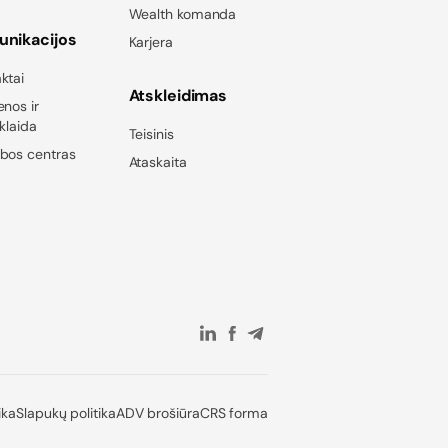
Wealth komanda
nikacijos
Karjera
ktai
Atskleidimas
enos ir
sklaida
Teisinis
bos centras
Ataskaita
ika
Slapukų politika
ADV brošiūra
CRS forma