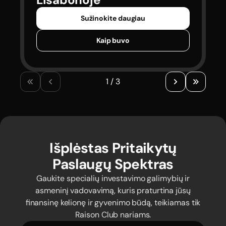
Sužinokite daugiau
Kaip buvo
1 / 3
Išplėstas Pritaikytų
Paslaugų Spektras
Gaukite specialių investavimo galimybių ir
asmeninį vadovavimą, kuris praturtina jūsų
finansinę kelionę ir gyvenimo būdą, teikiamas tik
Raison Club nariams.