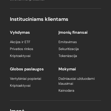
Instituciniams klientams
Vykdymas
Įmonių finansai
Akcijos ir ETF
Emitavimas
Privatios rinkos
Sekuritizacija
Kriptoaktyvai
Tokenizacija
Globos paslaugos
Mokymai
Vertybiniai popieriai
Dažniausiai užduodami
klausimai
Kriptoaktyvai
Kainodara