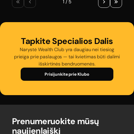
1 / 5
Tapkite
Specialios
Dalis
Narystė Wealth Club yra daugiau nei tiesiog
prieiga prie paslaugos — tai
kvietimas būti dalimi
išskirtinės bendruomenės.
Prisijunkite prie Klubo
Prenumeruokite mūsų
naujienlaiškį