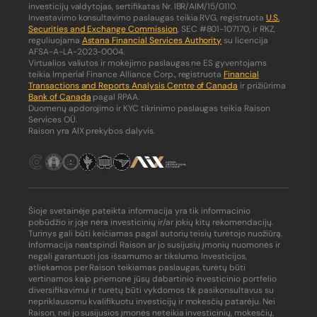
investicijų valdytojas, sertifikatas Nr. IBR/AIM/15/0110.
Investavimo konsultavimo paslaugas teikia RVG, registruota
U.S.
Securities and Exchange Commission
, SEC #801-107170, ir RKZ,
reguliuojama
Astana Financial Services Authority
su licencija
AFSA-A-LA-2023-0004.
Virtualios valiutos ir mokėjimo paslaugas ne ES gyventojams
teikia Imperial Finance Alliance Corp., registruota
Financial
Transactions and Reports Analysis Centre of Canada
ir prižiūrima
Bank of Canada
pagal RPAA.
Duomenų apdorojimo ir KYC tikrinimo paslaugas teikia Raison
Services OÜ.
Raison yra AIX prekybos dalyvis.
Šioje svetainėje pateikta informacija yra tik informacinio
pobūdžio ir joje nėra investicinių ir/ar jokių kitų rekomendacijų.
Turinys gali būti keičiamas pagal autorių teisių turėtojo nuožiūrą.
Informacija neatspindi Raison ar jo susijusių įmonių nuomonės ir
negali garantuoti jos išsamumo ar tikslumo. Investicijos,
atliekamos per Raison teikiamas paslaugas, turėtų būti
vertinamos kaip priemonė jūsų dabartinio investicinio portfelio
diversifikavimui ir turėtų būti vykdomos tik pasikonsultavus su
nepriklausomu kvalifikuotu investicijų ir mokesčių patarėju. Nei
Raison, nei jo susijusios įmonės neteikia investicinių, mokesčių,