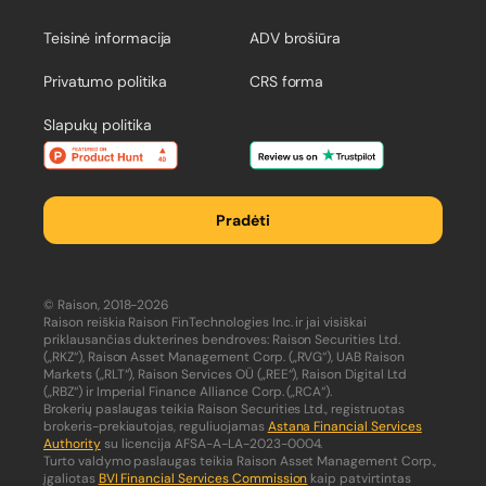
Teisinė informacija
ADV brošiūra
Privatumo politika
CRS forma
Slapukų politika
Pradėti
© Raison, 2018-2026
Raison reiškia Raison FinTechnologies Inc. ir jai visiškai
priklausančias dukterines bendroves: Raison Securities Ltd.
(„RKZ“), Raison Asset Management Corp. („RVG“), UAB Raison
Markets („RLT“), Raison Services OÜ („REE“), Raison Digital Ltd
(„RBZ“) ir Imperial Finance Alliance Corp. („RCA“).
Brokerių paslaugas teikia Raison Securities Ltd., registruotas
brokeris-prekiautojas, reguliuojamas
Astana Financial Services
Authority
su licencija AFSA-A-LA-2023-0004.
Turto valdymo paslaugas teikia Raison Asset Management Corp.,
įgaliotas
BVI Financial Services Commission
kaip patvirtintas