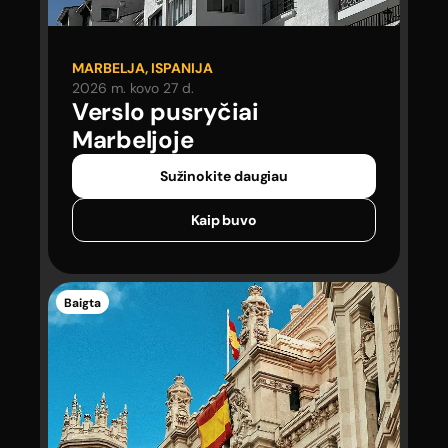
MARBELJA, ISPANIJA
2026 m. kovo 27 d.
Verslo pusryčiai
Marbeljoje
Sužinokite daugiau
Kaip buvo
Baigta