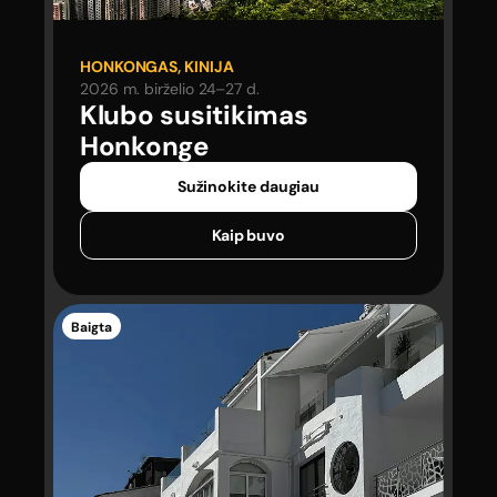
HONKONGAS, KINIJA
2026 m. birželio 24–27 d.
Klubo susitikimas
Honkonge
Sužinokite daugiau
Kaip buvo
Baigta