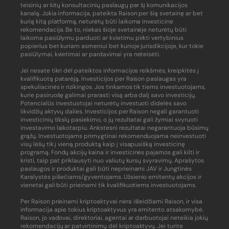
teisinių ar kitų konsultacinių paslaugų per šį komunikacijos
kanalą. Jokia informacija, pateikta Raison per šią svetainę ar bet
kurią kitą platformą, neturėtų būti laikoma investicine
rekomendacija. Be to, niekas šioje svetainėje neturėtų būti
laikoma pasiūlymu parduoti ar kvietimu pirkti vertybinius
popierius bet kuriam asmeniui bet kurioje jurisdikcijoje, kur tokie
pasiūlymai, kvietimai ar pardavimai yra neteisėti.
Jei nesate tikri dėl pateiktos informacijos reikšmės, kreipkitės į
kvalifikuotą patarėją. Investicijos per Raison paslaugas yra
spekuliacinės ir rizikingos. Jos tinkamos tik tiems investuotojams,
kurie pasiruošę galimai prarasti visą arba dalį savo investicijų.
Potencialūs investuotojai neturėtų investuoti didelės savo
likvidžių aktyvų dalies. Investicijos per Raison negali garantuoti
investicinių tikslų pasiekimo, o jų rezultatai gali žymiai svyruoti
investavimo laikotarpiu. Ankstesni rezultatai negarantuoja būsimų
grąžų. Investuotojams primygtinai rekomenduojama neinvestuoti
visų lėšų tik į vieną produktą kaip į visapusišką investicinę
programą. Fondų akcijų kaina ir investicinės pajamos gali kilti ir
kristi, taip pat priklausyti nuo valiutų kursų svyravimų. Aprašytos
paslaugos ir produktai gali būti neprieinami JAV ir Jungtinės
Karalystės piliečiams/gyventojams. Užsienio emitentų akcijos ir
vienetai gali būti prieinami tik kvalifikuotiems investuotojams.
Per Raison prieinami kriptoaktyvai nėra išleidžiami Raison, ir visa
informacija apie tokius kriptoaktyvus yra emitento atsakomybė.
Raison, jo vadovai, direktoriai, agentai ar darbuotojai neteikia jokių
rekomendacijų ar patvirtinimų dėl kriptoaktyvų. Jei turite