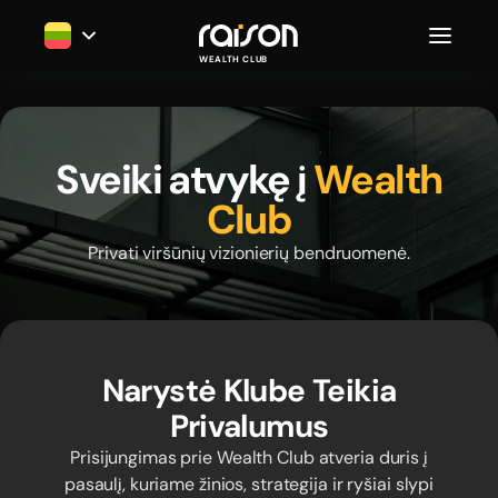
WEALTH CLUB
Sveiki atvykę į
Wealth
Club
Privati viršūnių vizionierių bendruomenė.
Narystė Klube Teikia
Privalumus
Prisijungimas prie Wealth Club atveria duris į
pasaulį, kuriame žinios, strategija ir ryšiai slypi