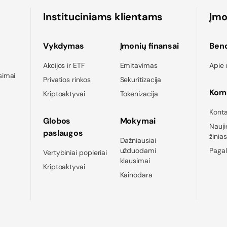
Instituciniams klientams
Įm
Vykdymas
Įmonių finansai
Ben
Akcijos ir ETF
Emitavimas
Apie
simai
Privatios rinkos
Sekuritizacija
Komu
Kriptoaktyvai
Tokenizacija
Konta
Globos
Mokymai
Nauji
paslaugos
žinia
Dažniausiai
užduodami
Pagal
Vertybiniai popieriai
klausimai
Kriptoaktyvai
Kainodara