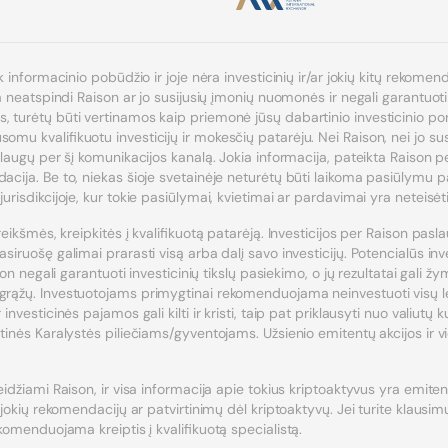
k informacinio pobūdžio ir joje nėra investicinių ir/ar jokių kitų rekomen
ja neatspindi Raison ar jo susijusių įmonių nuomonės ir negali garantuoti
turėtų būti vertinamos kaip priemonė jūsų dabartinio investicinio portfe
mu kvalifikuotu investicijų ir mokesčių patarėju. Nei Raison, nei jo susi
slaugų per šį komunikacijos kanalą. Jokia informacija, pateikta Raison pe
acija. Be to, niekas šioje svetainėje neturėtų būti laikoma pasiūlymu pa
urisdikcijoje, kur tokie pasiūlymai, kvietimai ar pardavimai yra neteisėti
reikšmės, kreipkitės į kvalifikuotą patarėją. Investicijos per Raison pasla
siruošę galimai prarasti visą arba dalį savo investicijų. Potencialūs in
son negali garantuoti investicinių tikslų pasiekimo, o jų rezultatai gali žy
grąžų. Investuotojams primygtinai rekomenduojama neinvestuoti visų lėš
investicinės pajamos gali kilti ir kristi, taip pat priklausyti nuo valiut
tinės Karalystės piliečiams/gyventojams. Užsienio emitentų akcijos ir vie
eidžiami Raison, ir visa informacija apie tokius kriptoaktyvus yra emit
 jokių rekomendacijų ar patvirtinimų dėl kriptoaktyvų. Jei turite klausimų
ekomenduojama kreiptis į kvalifikuotą specialistą.