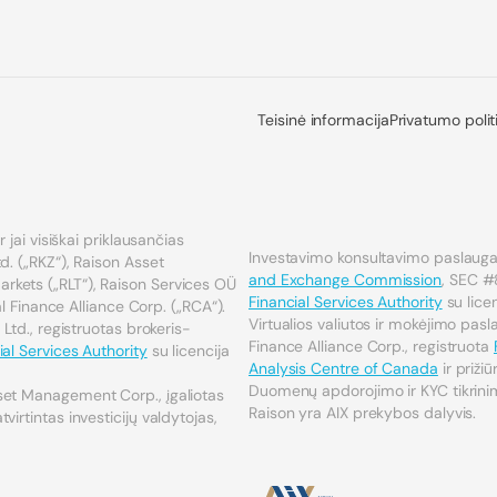
Teisinė informacija
Privatumo polit
 jai visiškai priklausančias
Investavimo konsultavimo paslaugas
d. („RKZ“), Raison Asset
and Exchange Commission
, SEC #
kets („RLT“), Raison Services OÜ
Financial Services Authority
su lic
ial Finance Alliance Corp. („RCA“).
Virtualios valiutos ir mokėjimo pas
 Ltd., registruotas brokeris-
Finance Alliance Corp., registruota
al Services Authority
su licencija
Analysis Centre of Canada
ir priži
Duomenų apdorojimo ir KYC tikrinim
set Management Corp., įgaliotas
Raison yra AIX prekybos dalyvis.
virtintas investicijų valdytojas,