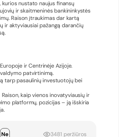
 kurios nustato naujus finansų
ujovių ir skaitmeninės bankininkystės
imų. Raison įtraukimas dar kartą
ių ir aktyviausiai pažangą darančių
są.
Europoje ir Centrinėje Azijoje.
 valdymo patvirtinimą.
mą tarp pasaulinių investuotojų bei
 Raison, kaip vienos inovatyviausių ir
imo platformų, pozicijas – ją išskiria
ja.
p
Ne
3481 peržiūros