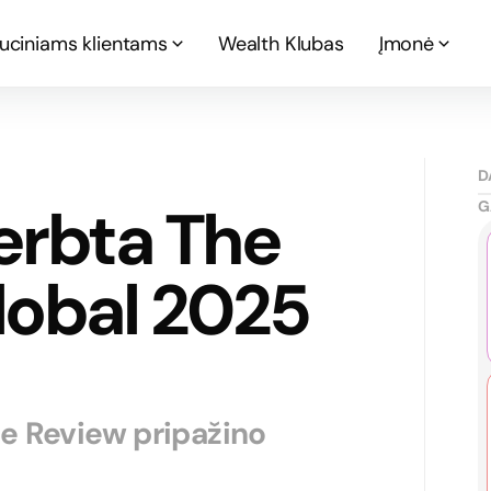
tuciniams klientams
Wealth Klubas
Įmonė
D
erbta The
G
lobal 2025
e Review pripažino