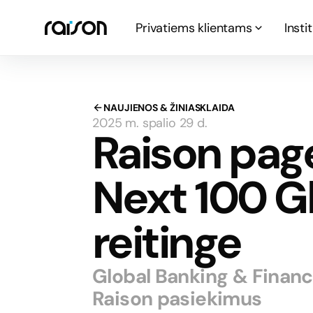
Privatiems klientams
Insti
NAUJIENOS & ŽINIASKLAIDA
2025 m. spalio 29 d.
Raison pag
Next 100 G
reitinge
Global Banking & Financ
Raison pasiekimus