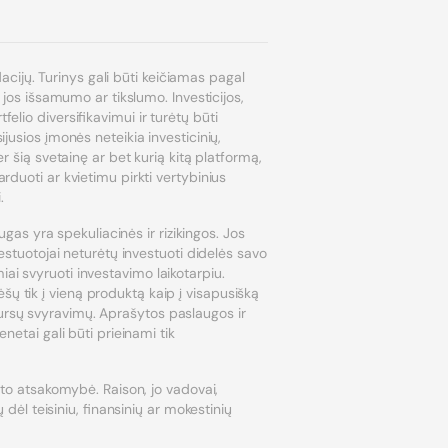
dacijų. Turinys gali būti keičiamas pagal
 jos išsamumo ar tikslumo. Investicijos,
lio diversifikavimui ir turėtų būti
jusios įmonės neteikia investicinių,
r šią svetainę ar bet kurią kitą platformą,
rduoti ar kvietimu pirkti vertybinius
.
ugas yra spekuliacinės ir rizikingos. Jos
vestuotojai neturėtų investuoti didelės savo
miai svyruoti investavimo laikotarpiu.
ų tik į vieną produktą kaip į visapusišką
ų kursų svyravimų. Aprašytos paslaugos ir
netai gali būti prieinami tik
ento atsakomybė. Raison, jo vadovai,
 dėl teisiniu, finansinių ar mokestinių