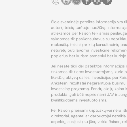
Šioje svetainėje pateikta informacija yra ti
autorių teisių turėtojo nuožiūrą. Informaci
atliekamos per Raison teikiamas paslaugas, 
vykdomos tik pasikonsultavus su nepriklauso
mokesčių, teisinių ar kitų konsultacinių pa
neturėtų būti laikoma investicine rekomend
popierius bet kuriam asmeniui bet kurioje j
Jei nesate tikri dėl pateiktos informacijos 
tinkamos tik tiems investuotojams, kurie pa
likvidžių aktyvų dalies. Investicijos per Rai
Ankstesni rezultatai negarantuoja būsimų 
investicinę programą. Fondų akcijų kaina ir 
produktai gali būti neprieinami JAV ir Jung
kvalifikuotiems investuotojams.
Per Raison prieinami kriptoaktyvai nėra išl
direktoriai, agentai ar darbuotojai neteikia
aspektų, susijusių su jūsų veikla Raison, r