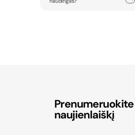
naudingas?
Prenumeruokite
naujienlaiškį