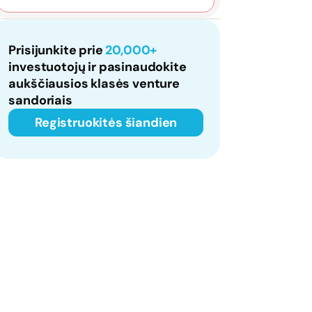
Prisijunkite prie
20,000+
investuotojų ir pasinaudokite
aukščiausios klasės venture
sandoriais
Registruokitės šiandien