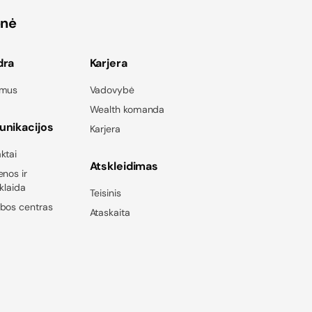
onė
dra
Karjera
 mus
Vadovybė
Wealth komanda
nikacijos
Karjera
ktai
Atskleidimas
enos ir
sklaida
Teisinis
bos centras
Ataskaita