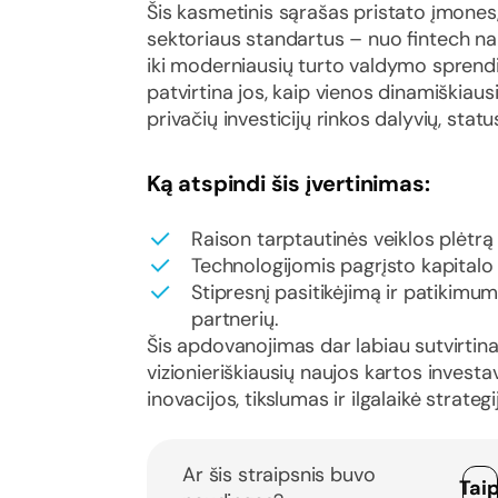
Šis kasmetinis sąrašas pristato įmones,
sektoriaus standartus – nuo fintech na
iki moderniausių turto valdymo sprend
patvirtina jos, kaip vienos dinamiškiaus
privačių investicijų rinkos dalyvių, statu
Ką atspindi šis įvertinimas:
Raison tarptautinės veiklos plėtrą 
Technologijomis pagrįsto kapitalo
Stipresnį pasitikėjimą ir patikimu
partnerių.
Šis apdovanojimas dar labiau sutvirtina
vizionieriškiausių naujos kartos investav
inovacijos, tikslumas ir ilgalaikė strategi
Ar šis straipsnis buvo
Tai