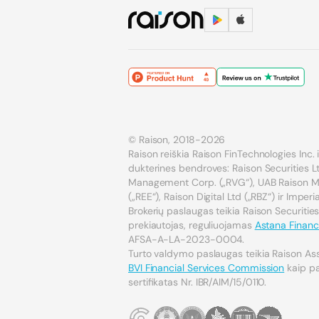
© Raison, 2018-2026
Raison reiškia Raison FinTechnologies Inc. ir
dukterines bendroves: Raison Securities Lt
Management Corp. („RVG“), UAB Raison Mar
(„REE“), Raison Digital Ltd („RBZ“) ir Imper
Brokerių paslaugas teikia Raison Securities
prekiautojas, reguliuojamas
Astana Financi
AFSA-A-LA-2023-0004.
Turto valdymo paslaugas teikia Raison As
BVI Financial Services Commission
kaip pat
sertifikatas Nr. IBR/AIM/15/0110.