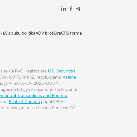
ika
Slapukų politika
ADV brošiūra
CRS forma
 teikia RVG, registruota
U.S. Securities
801-107170, ir RKZ, reguliuojama
Astana
encija AFSA-A-LA-2023-0004.
laugas ne ES gyventojams teikia Imperial
Financial Transactions and Reports
ūrima
Bank of Canada
pagal RPAA.
o paslaugas teikia Raison Services OÜ.