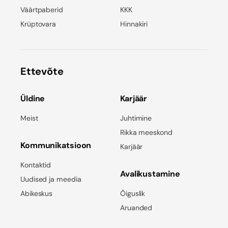
Väärtpaberid
KKK
Krüptovara
Hinnakiri
Ettevõte
Üldine
Karjäär
Meist
Juhtimine
Rikka meeskond
Kommunikatsioon
Karjäär
Kontaktid
Avalikustamine
Uudised ja meedia
Abikeskus
Õiguslik
Aruanded