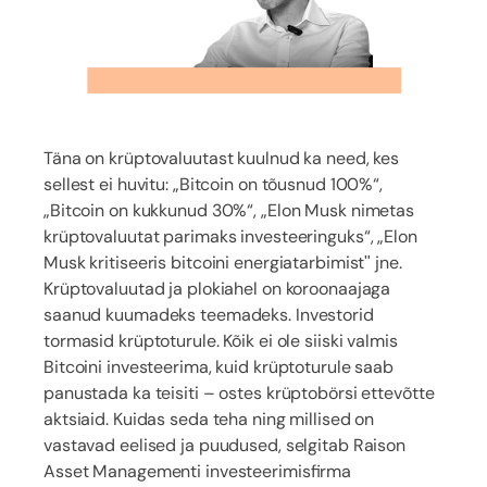
Täna on krüptovaluutast kuulnud ka need, kes
sellest ei huvitu: „Bitcoin on tõusnud 100%“,
„Bitcoin on kukkunud 30%“, „Elon Musk nimetas
krüptovaluutat parimaks investeeringuks“, „Elon
Musk kritiseeris bitcoini energiatarbimist" jne.
Krüptovaluutad ja plokiahel on koroonaajaga
saanud kuumadeks teemadeks. Investorid
tormasid krüptoturule. Kõik ei ole siiski valmis
Bitcoini investeerima, kuid krüptoturule saab
panustada ka teisiti – ostes krüptobörsi ettevõtte
aktsiaid. Kuidas seda teha ning millised on
vastavad eelised ja puudused, selgitab Raison
Asset Managementi investeerimisfirma