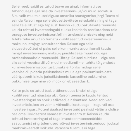
Sellel veebisaidil esitatud teave on ainult informatiivse
tähendusega ega sisalda investeerimis- ja/või muid soovitusi.
Sisu võib muuta autoriõiguse omaniku äranägemise järgi. Teave ei
esinda Raisoni ega selle sidusettevõtete seisukohta ning ei taga
selle täielikkust ega täpsust. Raison kaudu pakutavate teenuste
kaudu tehtud investeeringuid tuleks käsitleda tööriistadena teie
praeguse investeerimisportfelli mitmekesistamiseks ning neid
tuleks teha ainult sõltumatu kvalifitseeritud investeerimis- ja
maksunõustajaga konsulteerides. Raison ega selle
sidusettevõtted ei paku selle kommunikatsioonikanali kaudu
mingit investeerimis-, maksu-, juriidilist ega muud nõu ega
professionaalseid teenuseid. Ühtegi Raisoni suhtlust – olgu see
siis sellel veebisaidil või muul meediumil – ei tohiks tõlgendada
kui investeerimissoovitust. Lisaks ei tohiks midagi sellel
veebisaidil pidada pakkumiseks müüa ega pakkumiseks osta
väärtpaberit isikule jurisdiktsioonis, kus selline pakkumine,
pakkumise tegemine või müük on ebaseaduslik.
Kui te pole esitatud teabe tähenduses kindel, otsige
kvalifitseeritud nõustaja abi. Raison teenuste kaudu tehtud
investeeringud on spekulatiivsed ja riskantsed. Need sobivad
investoritele, kes on valmis võimaliku kaotusega – kogu või osa
investeeringust. Potentsiaalsed investorid peaksid vältima olulise
osa oma likviidsetest varadest investeerimist. Raison kaudu
tehtud investeeringud ei taga investeerimiseesmärkide
saavutamist ning tulemused võivad investeerimisperioodi jooksul
märkimisväärselt kõikuda. Varasem tulemus ei taga