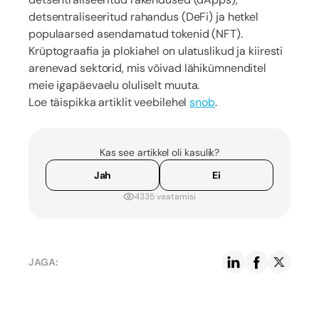
detsentraliseeritud rahandus (DeFi) ja hetkel
populaarsed asendamatud tokenid (NFT).
Krüptograafia ja plokiahel on ulatuslikud ja kiiresti
arenevad sektorid, mis võivad lähikümnenditel
meie igapäevaelu oluliselt muuta.
Loe täispikka artiklit veebilehel
snob
.
Kas see artikkel oli kasulik?
Jah
Ei
4335 vaatamisi
JAGA: