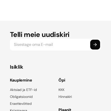
Telli meie uudiskiri
Isiklik
Kauplemine
Õpi
Aktsiad ja ETF-id
KKK
Obligatsioonid
Hinnakiri
Eraettevõtted
Plaanit
Krüptovara