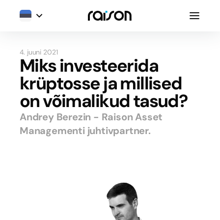
4. juuni 2021
Miks investeerida
krüptosse ja millised
on võimalikud tasud?
Andrey Berezin - Raison Asset
Managementi juhtivpartner.