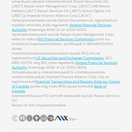
omanduses olevaid tütarettevõtteid: Raison Securities Ltd.
(„RKZ“), Raison Asset Management Corp. („RVG“), UAB Raison
Markets („RLT“), Raison Services OÜ („REE“), Raison Digital Ltd
(„RBZ“) ja Imperial Finance Alliance Corp. („RCA“).
Vahendusteenuseid osutab Raison Securities Ltd., registreeritud
maakler-ettevõte, mida reguleerib
Astana Financial Services
Authority
litsentsiga AFSA-A-LA-2023-0004.
Varahaldusteenuseid osutab Raison Asset Management Corp.,
kellel on volitus
BVI Financial Services Commission
poolt kui
kinnitatud investeerimishaldur, sertifikaadi nr IBR/AIM/15/0110
alusel.
Investeerimisnõustamisteenuseid osutab RVG, mis on
registreeritud
U.S. Securities and Exchange Commission
, SEC
#801-107170, ning RKZ, mida reguleerib
Astana Financial Services
Authority
litsentsiga AFSA-A-LA-2023-0004.
Virtuaalvaluuta ja makseteenuseid EL-i mittekuuluvatele
residentidele pakub Imperial Finance Alliance Corp., mis on
registreeritud
Financial Transactions and Reports Analysis Centre
of Canada
juures ning mida RPAA alusel kontrollib
Bank of
Canada
.
Andmetöötluse ja KYC kontrolli teenuseid osutab Raison Services
OÜ.
Raison on AIX-i kauplemisosaline.