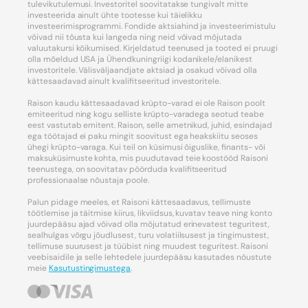
tulevikutulemusi. Investoritel soovitatakse tungivalt mitte
investeerida ainult ühte tootesse kui täielikku
investeerimisprogrammi. Fondide aktsiahind ja investeerimistulu
võivad nii tõusta kui langeda ning neid võivad mõjutada
valuutakursi kõikumised. Kirjeldatud teenused ja tooted ei pruugi
olla mõeldud USA ja Ühendkuningriigi kodanikele/elanikest
investoritele. Välisväljaandjate aktsiad ja osakud võivad olla
kättesaadavad ainult kvalifitseeritud investoritele.
Raison kaudu kättesaadavad krüpto-varad ei ole Raison poolt
emiteeritud ning kogu selliste krüpto-varadega seotud teabe
eest vastutab emitent. Raison, selle ametnikud, juhid, esindajad
ega töötajad ei paku mingit soovitust ega heakskiitu seoses
ühegi krüpto-varaga. Kui teil on küsimusi õiguslike, finants- või
maksuküsimuste kohta, mis puudutavad teie koostööd Raisoni
teenustega, on soovitatav pöörduda kvalifitseeritud
professionaalse nõustaja poole.
Palun pidage meeles, et Raisoni kättesaadavus, tellimuste
töötlemise ja täitmise kiirus, likviidsus, kuvatav teave ning konto
juurdepääsu ajad võivad olla mõjutatud erinevatest teguritest,
sealhulgas võrgu jõudlusest, turu volatiilsusest ja tingimustest,
tellimuse suurusest ja tüübist ning muudest teguritest. Raisoni
veebisaidile ja selle lehtedele juurdepääsu kasutades nõustute
meie
Kasutustingimustega
.