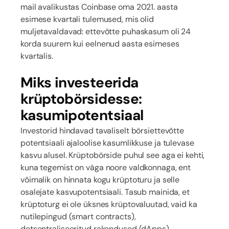
mail avalikustas Coinbase oma 2021. aasta
esimese kvartali tulemused, mis olid
muljetavaldavad: ettevõtte puhaskasum oli 24
korda suurem kui eelnenud aasta esimeses
kvartalis.
Miks investeerida
krüptobörsidesse:
kasumipotentsiaal
Investorid hindavad tavaliselt börsiettevõtte
potentsiaali ajaloolise kasumlikkuse ja tulevase
kasvu alusel. Krüptobörside puhul see aga ei kehti,
kuna tegemist on väga noore valdkonnaga, ent
võimalik on hinnata kogu krüptoturu ja selle
osalejate kasvupotentsiaali. Tasub mainida, et
krüptoturg ei ole üksnes krüptovaluutad, vaid ka
nutilepingud (smart contracts),
detsentraliseeritud rakendused (dApps),