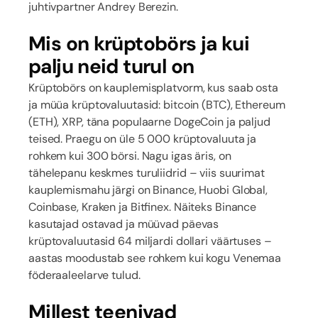
juhtivpartner Andrey Berezin.
Mis on krüptobörs ja kui
palju neid turul on
Krüptobörs on kauplemisplatvorm, kus saab osta
ja müüa krüptovaluutasid: bitcoin (BTC), Ethereum
(ETH), XRP, täna populaarne DogeCoin ja paljud
teised. Praegu on üle 5 000 krüptovaluuta ja
rohkem kui 300 börsi. Nagu igas äris, on
tähelepanu keskmes turuliidrid – viis suurimat
kauplemismahu järgi on Binance, Huobi Global,
Coinbase, Kraken ja Bitfinex. Näiteks Binance
kasutajad ostavad ja müüvad päevas
krüptovaluutasid 64 miljardi dollari väärtuses –
aastas moodustab see rohkem kui kogu Venemaa
föderaaleelarve tulud.
Millest teenivad