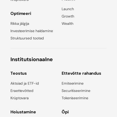
Launch
Optimeeri
Growth
Rikka jälgija
Wealth
Investeerimise haldamine
Struktuursed tooted
Institutsionaalne
Teostus
Ettevõtte rahandus
Aktsiad ja ETF-id
Emiteerimine
Eraettevõtted
Securitiseerimine
Krüptovara
Tokeniseerimine
Hoiustamine
Õpi