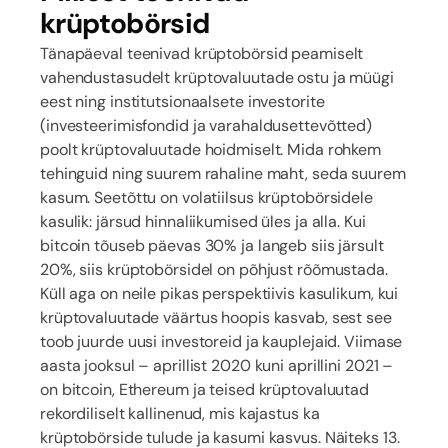
krüptobörsid
Tänapäeval teenivad krüptobörsid peamiselt
vahendustasudelt krüptovaluutade ostu ja müügi
eest ning institutsionaalsete investorite
(investeerimisfondid ja varahaldusettevõtted)
poolt krüptovaluutade hoidmiselt. Mida rohkem
tehinguid ning suurem rahaline maht, seda suurem
kasum. Seetõttu on volatiilsus krüptobörsidele
kasulik: järsud hinnaliikumised üles ja alla. Kui
bitcoin tõuseb päevas 30% ja langeb siis järsult
20%, siis krüptobörsidel on põhjust rõõmustada.
Küll aga on neile pikas perspektiivis kasulikum, kui
krüptovaluutade väärtus hoopis kasvab, sest see
toob juurde uusi investoreid ja kauplejaid. Viimase
aasta jooksul – aprillist 2020 kuni aprillini 2021 –
on bitcoin, Ethereum ja teised krüptovaluutad
rekordiliselt kallinenud, mis kajastus ka
krüptobörside tulude ja kasumi kasvus. Näiteks 13.