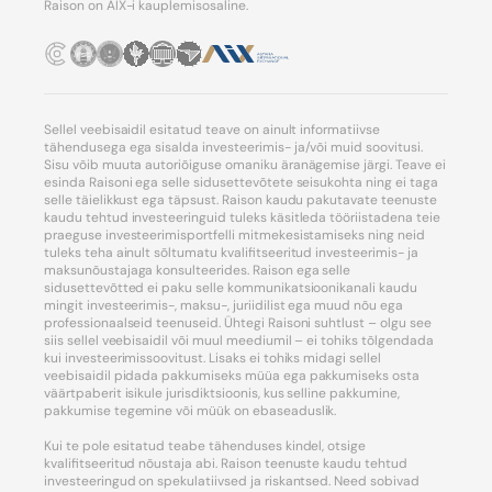
Raison on AIX-i kauplemisosaline.
Sellel veebisaidil esitatud teave on ainult informatiivse
tähendusega ega sisalda investeerimis- ja/või muid soovitusi.
Sisu võib muuta autoriõiguse omaniku äranägemise järgi. Teave ei
esinda Raisoni ega selle sidusettevõtete seisukohta ning ei taga
selle täielikkust ega täpsust. Raison kaudu pakutavate teenuste
kaudu tehtud investeeringuid tuleks käsitleda tööriistadena teie
praeguse investeerimisportfelli mitmekesistamiseks ning neid
tuleks teha ainult sõltumatu kvalifitseeritud investeerimis- ja
maksunõustajaga konsulteerides. Raison ega selle
sidusettevõtted ei paku selle kommunikatsioonikanali kaudu
mingit investeerimis-, maksu-, juriidilist ega muud nõu ega
professionaalseid teenuseid. Ühtegi Raisoni suhtlust – olgu see
siis sellel veebisaidil või muul meediumil – ei tohiks tõlgendada
kui investeerimissoovitust. Lisaks ei tohiks midagi sellel
veebisaidil pidada pakkumiseks müüa ega pakkumiseks osta
väärtpaberit isikule jurisdiktsioonis, kus selline pakkumine,
pakkumise tegemine või müük on ebaseaduslik.
Kui te pole esitatud teabe tähenduses kindel, otsige
kvalifitseeritud nõustaja abi. Raison teenuste kaudu tehtud
investeeringud on spekulatiivsed ja riskantsed. Need sobivad