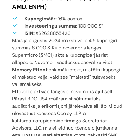
AMD, ENPH)
Kupongimäär:
16% aastas
Investeeringu summa:
100 000 $*
ISIN:
XS2628855426
Mais ja augustis 2024 maksti välja 4% kupongid
summas 8 000 $. Kuid novembris langes
Supermicro (SMCI) aktsia kupongibarjäärist
allapoole. Novembri vaatluskuupäeval käivitati
Memory Effect
ehk mälu efekt, mistõttu kupongi
ei makstud välja, vaid see "mäletati" tulevaseks
väljamakseks.
Ettevõtte aktsiad langesid novembris ajutiselt.
Pärast BDO USA määramist sõltumatuks
audiitoriks ja erikomisjoni järelevalve all läbi viidud
ülevaatust koostöös Cooley LLP ja
kohturaamatupidamise firmaga Secretariat
Advisors, LLC, mis ei leidnud tõendeid juhtkonna
ega juhatuse väärkäitumise kohta, hakkasid SMCI