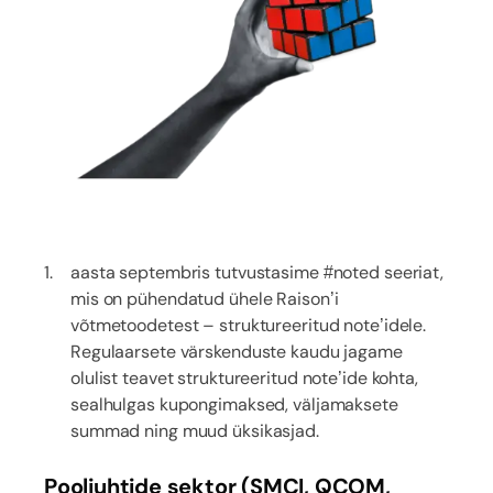
aasta septembris tutvustasime #noted seeriat,
mis on pühendatud ühele Raison’i
võtmetoodetest – struktureeritud note’idele.
Regulaarsete värskenduste kaudu jagame
olulist teavet struktureeritud note’ide kohta,
sealhulgas kupongimaksed, väljamaksete
summad ning muud üksikasjad.
Pooljuhtide sektor (SMCI, QCOM,