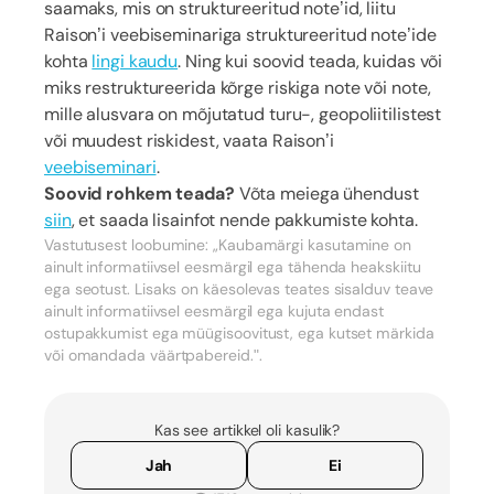
saamaks, mis on struktureeritud note’id, liitu
Raison’i veebiseminariga struktureeritud note’ide
kohta
lingi kaudu
. Ning kui soovid teada, kuidas või
miks restruktureerida kõrge riskiga note või note,
mille alusvara on mõjutatud turu-, geopoliitilistest
või muudest riskidest, vaata Raison’i
veebiseminari
.
Soovid rohkem teada?
Võta meiega ühendust
siin
, et saada lisainfot nende pakkumiste kohta.
Vastutusest loobumine: „Kaubamärgi kasutamine on
ainult informatiivsel eesmärgil ega tähenda heakskiitu
ega seotust. Lisaks on käesolevas teates sisalduv teave
ainult informatiivsel eesmärgil ega kujuta endast
ostupakkumist ega müügisoovitust, ega kutset märkida
või omandada väärtpabereid.".
Kas see artikkel oli kasulik?
Jah
Ei