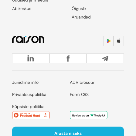
Uudised ja meedia
Abikeskus
Õiguslik
Aruanded
Juriidiline info
ADV brošüür
Privaatsuspoliitika
Form CRS
Küpsiste poliitika
Alustamiseks