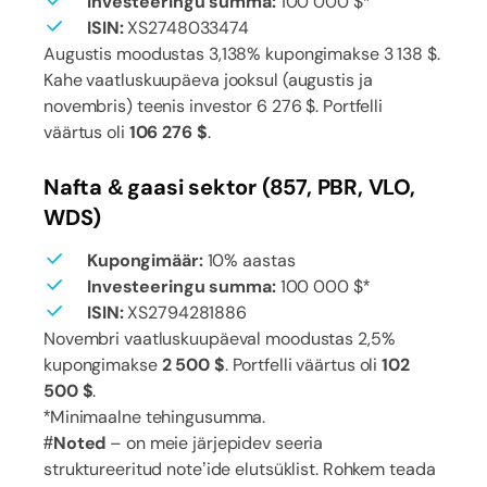
Investeeringu summa:
100 000 $*
ISIN:
XS2748033474
Augustis moodustas 3,138% kupongimakse 3 138 $.
Kahe vaatluskuupäeva jooksul (augustis ja
novembris) teenis investor 6 276 $. Portfelli
väärtus oli
106 276 $
.
Nafta & gaasi sektor (857, PBR, VLO,
WDS)
Kupongimäär:
10% aastas
Investeeringu summa:
100 000 $*
ISIN:
XS2794281886
Novembri vaatluskuupäeval moodustas 2,5%
kupongimakse
2 500 $
. Portfelli väärtus oli
102
500 $
.
*Minimaalne tehingusumma.
#Noted
– on meie järjepidev seeria
struktureeritud note’ide elutsüklist. Rohkem teada