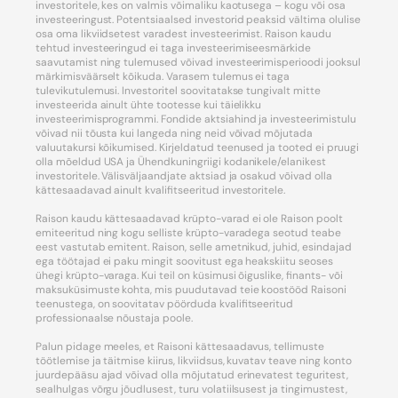
investoritele, kes on valmis võimaliku kaotusega – kogu või osa
investeeringust. Potentsiaalsed investorid peaksid vältima olulise
osa oma likviidsetest varadest investeerimist. Raison kaudu
tehtud investeeringud ei taga investeerimiseesmärkide
saavutamist ning tulemused võivad investeerimisperioodi jooksul
märkimisväärselt kõikuda. Varasem tulemus ei taga
tulevikutulemusi. Investoritel soovitatakse tungivalt mitte
investeerida ainult ühte tootesse kui täielikku
investeerimisprogrammi. Fondide aktsiahind ja investeerimistulu
võivad nii tõusta kui langeda ning neid võivad mõjutada
valuutakursi kõikumised. Kirjeldatud teenused ja tooted ei pruugi
olla mõeldud USA ja Ühendkuningriigi kodanikele/elanikest
investoritele. Välisväljaandjate aktsiad ja osakud võivad olla
kättesaadavad ainult kvalifitseeritud investoritele.
Raison kaudu kättesaadavad krüpto-varad ei ole Raison poolt
emiteeritud ning kogu selliste krüpto-varadega seotud teabe
eest vastutab emitent. Raison, selle ametnikud, juhid, esindajad
ega töötajad ei paku mingit soovitust ega heakskiitu seoses
ühegi krüpto-varaga. Kui teil on küsimusi õiguslike, finants- või
maksuküsimuste kohta, mis puudutavad teie koostööd Raisoni
teenustega, on soovitatav pöörduda kvalifitseeritud
professionaalse nõustaja poole.
Palun pidage meeles, et Raisoni kättesaadavus, tellimuste
töötlemise ja täitmise kiirus, likviidsus, kuvatav teave ning konto
juurdepääsu ajad võivad olla mõjutatud erinevatest teguritest,
sealhulgas võrgu jõudlusest, turu volatiilsusest ja tingimustest,