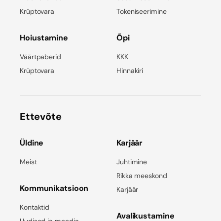
Krüptovara
Tokeniseerimine
Hoiustamine
Õpi
Väärtpaberid
KKK
Krüptovara
Hinnakiri
Ettevõte
Üldine
Karjäär
Meist
Juhtimine
Rikka meeskond
Kommunikatsioon
Karjäär
Kontaktid
Avalikustamine