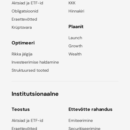
Aktsiad ja ETF-id
KKK
Obligatsioonid
Hinnakiri
Eraettevõtted
Plaanit
Krüptovara
Launch
Optimeeri
Growth
Rikka jälgija
Wealth
Investeerimise haldamine
Struktuursed tooted
Institutsionaalne
Teostus
Ettevõtte rahandus
Aktsiad ja ETF-id
Emiteerimine
Eraettevõtted
Securitiseerimine