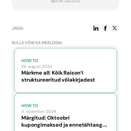
4746 vaatamisi
JAGA:
SULLE VÕIB KA MEELDIDA:
HOW TO
26. august 2024
Märkme all: Kõik Raison’i
struktureeritud võlakirjadest
HOW TO
4. november 2024
Märgitud: Oktoobri
kupongimaksed ja ennetähtaegne