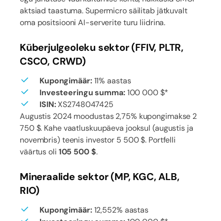
aktsiad taastuma. Supermicro säilitab jätkuvalt
oma positsiooni AI-serverite turu liidrina.
Küberjulgeoleku sektor (FFIV, PLTR,
CSCO, CRWD)
Kupongimäär:
11% aastas
Investeeringu summa:
100 000 $*
ISIN:
XS2748047425
Augustis 2024 moodustas 2,75% kupongimakse 2
750 $. Kahe vaatluskuupäeva jooksul (augustis ja
novembris) teenis investor 5 500 $. Portfelli
väärtus oli
105 500 $
.
Mineraalide sektor (MP, KGC, ALB,
RIO)
Kupongimäär:
12,552% aastas