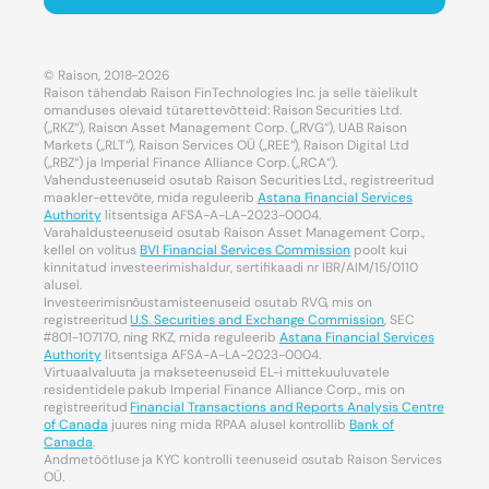
© Raison, 2018-2026
Raison tähendab Raison FinTechnologies Inc. ja selle täielikult
omanduses olevaid tütarettevõtteid: Raison Securities Ltd.
(„RKZ“), Raison Asset Management Corp. („RVG“), UAB Raison
Markets („RLT“), Raison Services OÜ („REE“), Raison Digital Ltd
(„RBZ“) ja Imperial Finance Alliance Corp. („RCA“).
Vahendusteenuseid osutab Raison Securities Ltd., registreeritud
maakler-ettevõte, mida reguleerib
Astana Financial Services
Authority
litsentsiga AFSA-A-LA-2023-0004.
Varahaldusteenuseid osutab Raison Asset Management Corp.,
kellel on volitus
BVI Financial Services Commission
poolt kui
kinnitatud investeerimishaldur, sertifikaadi nr IBR/AIM/15/0110
alusel.
Investeerimisnõustamisteenuseid osutab RVG, mis on
registreeritud
U.S. Securities and Exchange Commission
, SEC
#801-107170, ning RKZ, mida reguleerib
Astana Financial Services
Authority
litsentsiga AFSA-A-LA-2023-0004.
Virtuaalvaluuta ja makseteenuseid EL-i mittekuuluvatele
residentidele pakub Imperial Finance Alliance Corp., mis on
registreeritud
Financial Transactions and Reports Analysis Centre
of Canada
juures ning mida RPAA alusel kontrollib
Bank of
Canada
.
Andmetöötluse ja KYC kontrolli teenuseid osutab Raison Services
OÜ.