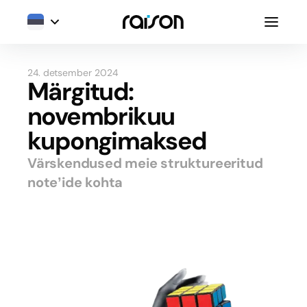
24. detsember 2024
Märgitud:
novembrikuu
kupongimaksed
Värskendused meie struktureeritud
note’ide kohta