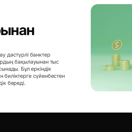
рынан
ау дәстүрлі банктер
ардың бақылауынан тыс
сынады. Бұл еркіндік
 биліктерге сүйенбестен
ік береді.