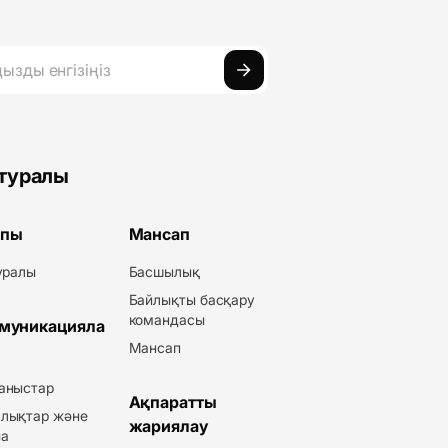
 туралы
пы
Мансап
туралы
Басшылық
Байлықты басқару
командасы
муникацияла
Мансап
аныстар
Ақпаратты
лықтар және
жариялау
а