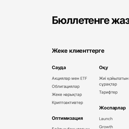
Бюллетенге жа
Жеке клиенттерге
Сауда
Оқу
Акциялар мен ETF
Жиі қойылатын
сұрақтар
Облигациялар
Тарифтер
Жеке нарықтар
Криптоактивтер
Жоспарлар
Оптимизация
Launch
Growth
Байлық бақылағыш