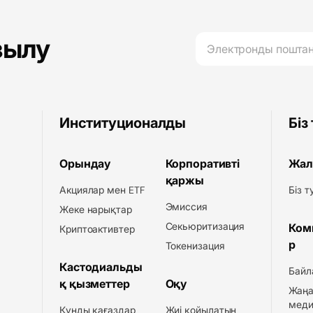
зылу
Институционалды
Біз
Орындау
Корпоративті
Жал
қаржы
Акциялар мен ETF
Біз 
Эмиссия
Жеке нарықтар
Секьюритизация
Ком
Криптоактивтер
р
Токенизация
Кастодиальды
Байл
қ қызметтер
Оқу
Жаңа
меди
Құнды қағаздар
Жиі қойылатын