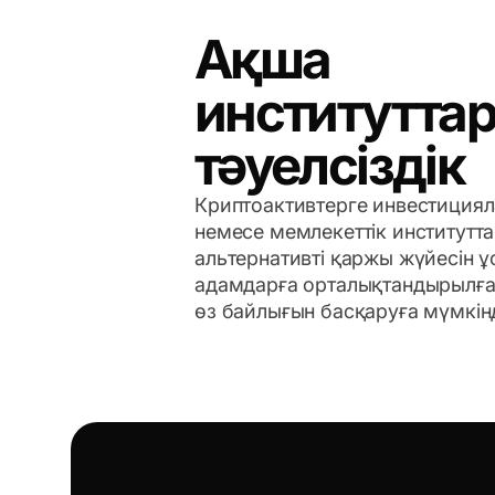
Ақша
институтта
тәуелсіздік
Криптоактивтерге инвестициял
немесе мемлекеттік институтт
альтернативті қаржы жүйесін ұ
адамдарға орталықтандырылған
өз байлығын басқаруға мүмкінд