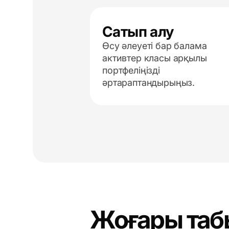
Сатып алу
Өсу әлеуеті бар балама
активтер класы арқылы
портфеліңізді
әртараптандырыңыз.
Жоғары таб