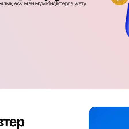
ылық өсу мен мүмкіндіктерге жету
втер