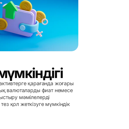
мүмкіндігі
 активтерге қарағанда жоғары
ндық валюталарды фиат немесе
уыстыру мәмілелерді
тез қол жеткізуге мүмкіндік