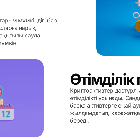
арым мүмкіндігі бар.
рларға нарық
уақытылы сауда
мүмкін.
Өтімділік 
Криптоактивтер дәстүрлі
өтімділікті ұсынады. Са
басқа активтерге оңай а
жылдамдатып, қаражатқа 
береді.