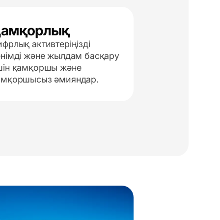
амқорлық
фрлық активтеріңізді
енімді және жылдам басқару
шін қамқоршы және
амқоршысыз әмияндар.