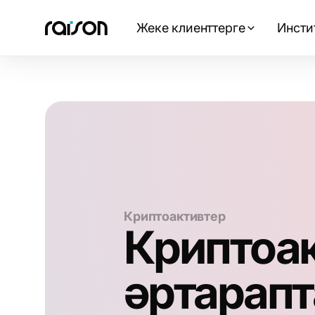
Жеке клиенттерге
Инсти
Криптоактивтер
Криптоа
әртарап