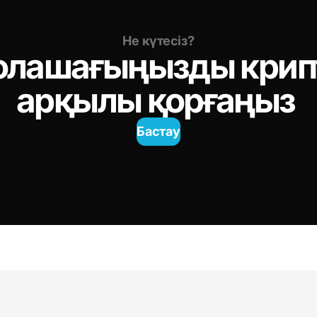
Не күтесіз?
арқылы қорғаңыз 
Бастау