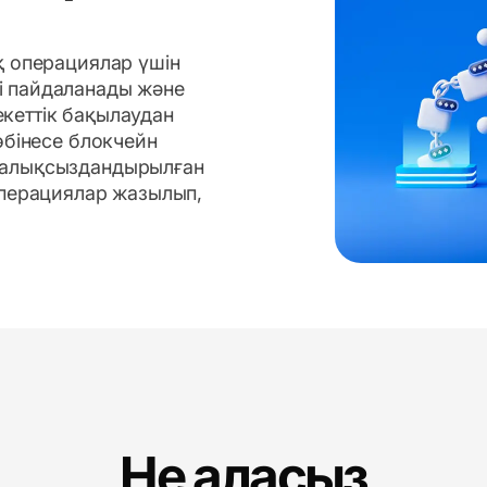
қ операциялар үшін
і пайдаланады және
кеттік бақылаудан
өбінесе блокчейн
талықсыздандырылған
операциялар жазылып,
Не аласыз