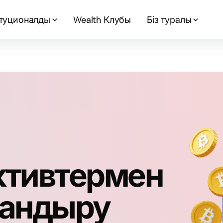
туционалды
Wealth Клубы
Біз туралы
ктивтермен
тандыру