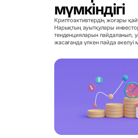
мүмкіндігі
Криптоактивтердің жоғары қайт
Нарықтың ауытқулары инвесто
тенденцияларын пайдаланып, 
жасағанда үлкен пайда әкелуі 