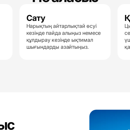
Сату
Қ
Нарықтың айтарлықтай өсуі
Ци
кезінде пайда алыңыз немесе
с
құлдырау кезінде ықтимал
ү
шығындарды азайтыңыз.
қ
ыс