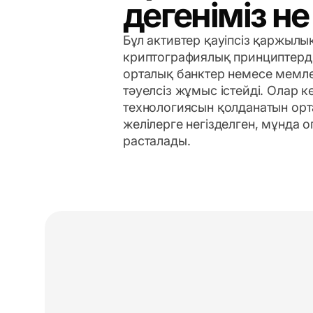
дегеніміз не
Бұл активтер қауіпсіз қаржылы
криптографиялық принциптерд
орталық банктер немесе мемле
тәуелсіз жұмыс істейді. Олар к
технологиясын қолданатын ор
желілерге негізделген, мұнда 
расталады.