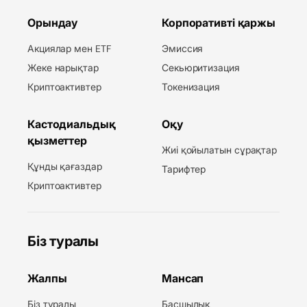
Орындау
Корпоративті қаржы
Акциялар мен ETF
Эмиссия
Жеке нарықтар
Секьюритизация
Криптоактивтер
Токенизация
Кастодиальдық
Оқу
қызметтер
Жиі қойылатын сұрақтар
Құнды қағаздар
Тарифтер
Криптоактивтер
Біз туралы
Жалпы
Мансап
Біз туралы
Басшылық