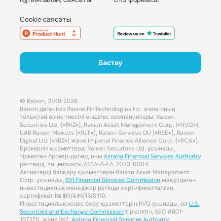
Cookie саясаты
Бастау
© Raison, 2018-2026
Raison дегеніміз Raison FinTechnologies Inc. және оның
толықтай өзіне тиесілі еншілес компаниялары: Raison
Securities Ltd. («RKZ»), Raison Asset Management Corp. («RVG»),
UAB Raison Markets («RLT»), Raison Services OÜ («REE»), Raison
Digital Ltd («RBZ») және Imperial Finance Alliance Corp. («RCA»).
Брокерлік қызметтерді Raison Securities Ltd. ұсынады,
тіркелген брокер-дилер, оны
Astana Financial Services Authority
реттейді, лицензиясы AFSA-A-LA-2023-0004.
Активтерді басқару қызметтерін Raison Asset Management
Corp. ұсынады,
BVI Financial Services Commission
мақұлдаған
инвестициялық менеджер ретінде сертификатталған,
сертификат № IBR/AIM/15/0110.
Инвестициялық кеңес беру қызметтерін RVG ұсынады, ол
U.S.
Securities and Exchange Commission
тіркелген, SEC #801-
107170, және RKZ,
Astana Financial Services Authority