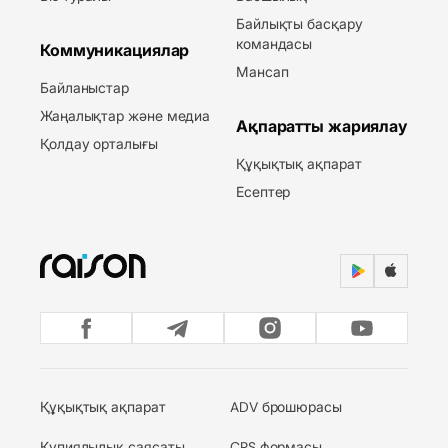
Байлықты басқару
командасы
Коммуникациялар
Мансап
Байланыстар
Жаңалықтар және медиа
Ақпаратты жариялау
Қолдау орталығы
Құқықтық ақпарат
Есептер
Құқықтық ақпарат
ADV брошюрасы
Құпиялылық саясаты
CRS формасы