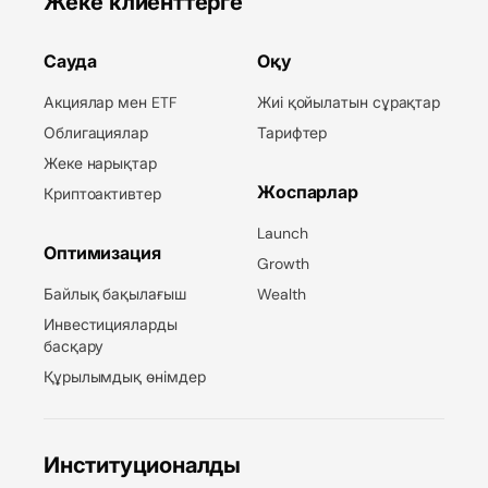
Жеке клиенттерге
Сауда
Оқу
Акциялар мен ETF
Жиі қойылатын сұрақтар
Облигациялар
Тарифтер
Жеке нарықтар
Жоспарлар
Криптоактивтер
Launch
Оптимизация
Growth
Байлық бақылағыш
Wealth
Инвестицияларды
басқару
Құрылымдық өнімдер
Институционалды