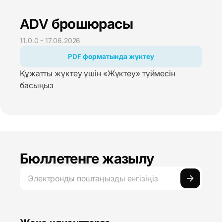
Компания туралы мәліметтер
Компания туралы мәлімет
ADV брошюрасы
11.0.0 - 17.06.2026
PDF форматында жүктеу
Құжатты жүктеу үшін «Жүктеу» түймесін
басыңыз
Бюллетенге жазылу