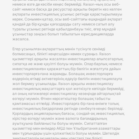
немесе өзге де кәсіби кеңес бермейді. Raison-ның осы веб-
сайт немесе басқа да ресурстар арқылы беретін кез келген
ақпараты инвестициялық ұсыныс ретінде қарастырылмауы
керек. Сонымен қатар, осы веб-сайттағы ешқандай ақпарат
қандай да бір құнды қағаздарды сату немесе сатып алу
туралы ұсыныс ретінде қабылданбауы тиіс, егер мұндай
ұсыныстар заңсыз болып табылатын юрисдикцияларда
жасалса.
Егер ұсынылған ақпараттың мәнін түсінуге сенімді
болмасаңыз, білікті кеңесшіден көмек сұраңыз. Raison
қызметтері арқылы жасалған инвестициялар алыпсатарлық
сипатқа ие және қауіпті болуы мүмкін. Олар барлық немесе
инвестицияланған қаражаттың бір бөлігін жоғалтуға дайын
инвесторларға ғана жарамды. Болашақ инвесторларға
өздерінің өтімді активтерінің едәуір бөлігін инвестициялауға
жол бермеу ұсынылады. Raison арқылы инвестициялау
инвестициялық мақсаттарға қол жеткізуге кепілдік бермейді,
ал оның нәтижелері инвестициялау кезеңінде айтарлықтай
өзгеруі мүмкін. Өткен көрсеткіштер болашақ табысты
қамтамасыз етпейді. Инвесторларға бір ғана өнімге толық
инвестициялық бағдарлама ретінде сенбеуге кеңес беріледі.
Қорлардың акцияларының бағасы, сондай-ақ инвестициялық
кірістер өзгеруі мүмкін және валюта бағамдарының
ауытқуына байланысты болуы мүмкін. Сипатталған
қызметтер мен өнімдер АҚШ пен Ұлыбритания азаматтары
мен тұрғындары үшін қолжетімсіз болуы мүмкін. Шетелдік
эмитенттердің акциялары мен үлестері тек білікті