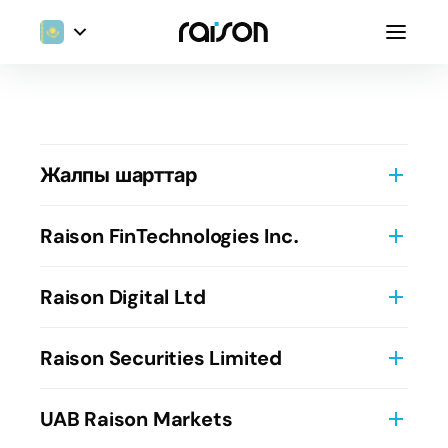
Жалпы шарттар
Веб-сайт пен Мобильді қосымша
Raison FinTechnologies Inc.
пайдаланудың шарттары
Компания туралы мәліметтер
Raison Digital Ltd
Стандартты әлеуметтік медиа ашып
көрсетулер
Пайдалану шарттары
Raison Securities Limited
Құпиялық саясаты
Компания туралы мәліметтер
Шартқа дейінгі ақпарат пен мәлімдемелер
UAB Raison Markets
Cookie саясаты