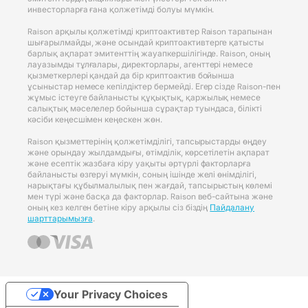
инвесторларға ғана қолжетімді болуы мүмкін.
Raison арқылы қолжетімді криптоактивтер Raison тарапынан
шығарылмайды, және осындай криптоактивтерге қатысты
барлық ақпарат эмитенттің жауапкершілігінде. Raison, оның
лауазымды тұлғалары, директорлары, агенттері немесе
қызметкерлері қандай да бір криптоактив бойынша
ұсыныстар немесе кепілдіктер бермейді. Егер сізде Raison-пен
жұмыс істеуге байланысты құқықтық, қаржылық немесе
салықтық мәселелер бойынша сұрақтар туындаса, білікті
кәсіби кеңесшімен кеңескен жөн.
Raison қызметтерінің қолжетімділігі, тапсырыстарды өңдеу
және орындау жылдамдығы, өтімділік, көрсетілетін ақпарат
және есептік жазбаға кіру уақыты әртүрлі факторларға
байланысты өзгеруі мүмкін, соның ішінде желі өнімділігі,
нарықтағы құбылмалылық пен жағдай, тапсырыстың көлемі
мен түрі және басқа да факторлар. Raison веб-сайтына және
оның кез келген бетіне кіру арқылы сіз біздің
Пайдалану
шарттарымызға
.
Your Privacy Choices