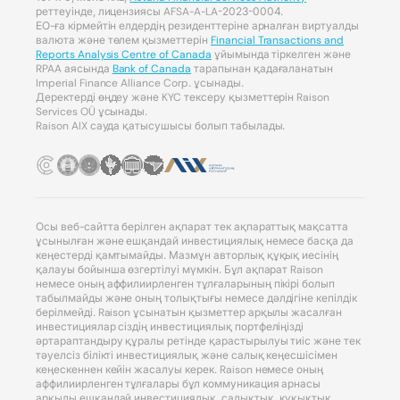
реттеуінде, лицензиясы AFSA-A-LA-2023-0004.
ЕО-ға кірмейтін елдердің резиденттеріне арналған виртуалды
валюта және төлем қызметтерін
Financial Transactions and
Reports Analysis Centre of Canada
ұйымында тіркелген және
RPAA аясында
Bank of Canada
тарапынан қадағаланатын
Imperial Finance Alliance Corp. ұсынады.
Деректерді өңдеу және KYC тексеру қызметтерін Raison
Services OÜ ұсынады.
Raison AIX сауда қатысушысы болып табылады.
Осы веб-сайтта берілген ақпарат тек ақпараттық мақсатта
ұсынылған және ешқандай инвестициялық немесе басқа да
кеңестерді қамтымайды. Мазмұн авторлық құқық иесінің
қалауы бойынша өзгертілуі мүмкін. Бұл ақпарат Raison
немесе оның аффилиирленген тұлғаларының пікірі болып
табылмайды және оның толықтығы немесе дәлдігіне кепілдік
берілмейді. Raison ұсынатын қызметтер арқылы жасалған
инвестициялар сіздің инвестициялық портфеліңізді
әртараптандыру құралы ретінде қарастырылуы тиіс және тек
тәуелсіз білікті инвестициялық және салық кеңесшісімен
кеңескеннен кейін жасалуы керек. Raison немесе оның
аффилиирленген тұлғалары бұл коммуникация арнасы
арқылы ешқандай инвестициялық, салықтық, құқықтық