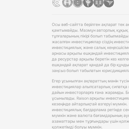
Осы веб-сайтта берілген ақпарат тек
қамтымайды. Мазмұн авторлық құқық ие
тұлғаларының пікірі болып табылмайды
жасалған инвестициялар сіздің инвести
инвестициялық және салық кеңесшісіме
арнасы арқылы ешқандай инвестициялық
да ресурстар арқылы беретін кез келг
ешқандай ақпарат қандай да бір құнды
заңсыз болып табылатын юрисдикциял
Егер ұсынылған ақпараттың мәнін түсін
инвестициялар алыпсатарлық сипатқа и
дайын инвесторларға ғана жарамды. Бол
ұсынылады. Raison арқылы инвестициял
кезеңінде айтарлықтай өзгеруі мүмкін.
инвестициялық бағдарлама ретінде сен
мүмкін және валюта бағамдарының ау
азаматтары мен тұрғындары үшін қолжет
қолжетімді болуы мүмкін.