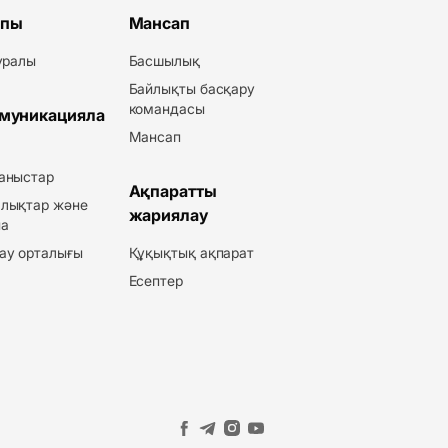
пы
Мансап
туралы
Басшылық
Байлықты басқару
командасы
муникацияла
Мансап
аныстар
Ақпаратты
лықтар және
жариялау
а
ау орталығы
Құқықтық ақпарат
Есептер