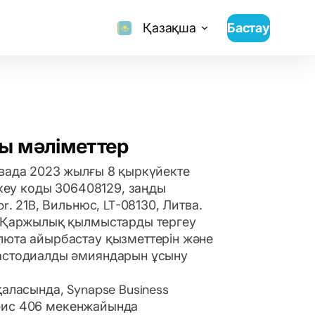
Қазақша
Бастау
ы мәліметтер
твада 2023 жылғы 8 қыркүйекте
іркеу коды 306408129, заңды
pr. 21B, Вильнюс, LT-08130, Литва.
а Қаржылық қылмыстарды тергеу
люта айырбастау қызметтерін және
кастодиалды әмияндарын ұсыну
.
қаласында, Synapse Business
, Офис 406 мекенжайында