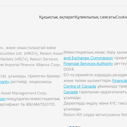
Құқықтық ақпарат
Құпиялылық саясаты
Cooki
 Inc. және оның толықтай өзіне
Инвестициялық кеңес беру қызм
urities Ltd. («RKZ»), Raison Asset
and Exchange Commission
тіркел
rkets («RLT»), Raison Services
Financial Services Authority
реттеу
не Imperial Finance Alliance Corp.
0004.
ЕО-ға кірмейтін елдердің резид
 Ltd. ұсынады, тіркелген брокер-
және төлем қызметтерін
Financia
hority
реттейді, лицензиясы
Centre of Canada
ұйымында тірк
Canada
тарапынан қадағаланатын 
n Asset Management Corp.
ұсынады.
ion
мақұлдаған инвестициялық
Деректерді өңдеу және KYC тексе
ертификат № IBR/AIM/15/0110.
ұсынады.
Raison AIX сауда қатысушысы бо