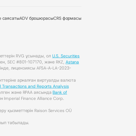
e саясаты
ADV брошюрасы
CRS формасы
еттерін RVG ұсынады, ол
U.S. Securities
ген, SEC #801-107170, және RKZ,
Astana
інде, лицензиясы AFSA-A-LA-2023-
енттеріне арналған виртуалды валюта
l Transactions and Reports Analysis
елген және RPAA аясында
Bank of
Imperial Finance Alliance Corp.
ру қызметтерін Raison Services OÜ
лып табылады.