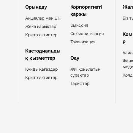
Орындау
Корпоративті
Жал
қаржы
Акциялар мен ETF
Біз 
Эмиссия
Жеке нарықтар
Секьюритизация
Ком
Криптоактивтер
р
Токенизация
Кастодиальды
Байл
қ қызметтер
Оқу
Жаңа
меди
Құнды қағаздар
Жиі қойылатын
сұрақтар
Қолд
Криптоактивтер
Тарифтер