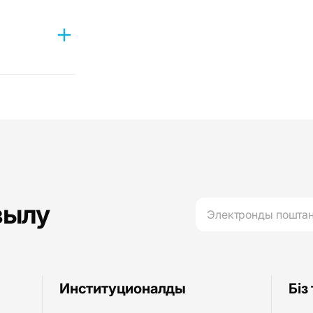
к орындау
т
зылу
Институционалды
Біз