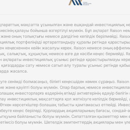
 ақпараттық мақсатта ұсынылған және ешқандай инвестициялық не
сінің қалауы бойынша өзгертілуі мүмкін. Бұл ақпарат Raison н
 және оның толықтығы немесе дәлдігіне кепілдік берілмейді. Rai
циялық портфеліңізді әртараптандыру құралы ретінде қарастырылуы
н кеңескеннен кейін жасалуы керек. Raison немесе оның аффили
, салықтық, құқықтық немесе өзге де кәсіби кеңес бермейді. R
ен ақпараты инвестициялық ұсыныс ретінде қарастырылмауы кере
 қағаздарды сату немесе сатып алу туралы ұсыныс ретінде қабы
арда жасалса.
уге сенімді болмасаңыз, білікті кеңесшіден көмек сұраңыз. Raiso
е және қауіпті болуы мүмкін. Олар барлық немесе инвестициялан
ашақ инвесторларға өздерінің өтімді активтерінің едәуір бөлігі
ау инвестициялық мақсаттарға қол жеткізуге кепілдік бермейді,
 Өткен көрсеткіштер болашақ табысты қамтамасыз етпейді. Инвест
беуге кеңес беріледі. Қорлардың акцияларының бағасы, сондай-ақ
ытқуына байланысты болуы мүмкін. Сипатталған қызметтер мен 
імсіз болуы мүмкін. Шетелдік эмитенттердің акциялары мен үлест