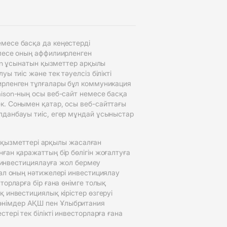
месе басқа да кеңестерді
емесе оның аффилиирленген
son ұсынатын қызметтер арқылы
 тиіс және тек тәуелсіз білікті
ирленген тұлғалары бұл коммуникация
aison-ның осы веб-сайт немесе басқа
к. Сонымен қатар, осы веб-сайттағы
лданбауы тиіс, егер мұндай ұсыныстар
n қызметтері арқылы жасалған
ған қаражаттың бір бөлігін жоғалтуға
н инвестициялауға жол бермеу
 ал оның нәтижелері инвестициялау
орларға бір ғана өнімге толық
 инвестициялық кірістер өзгеруі
өнімдер АҚШ пен Ұлыбритания
ері тек білікті инвесторларға ғана