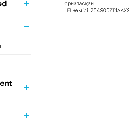
ed
орналасқан.
LEI нөмірі: 254900ZT1AA
імдемелер
налған
дық
рттары
ы
ттерінің
ent
ысқаша