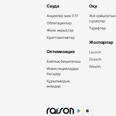
Сауда
Оқу
Акциялар мен ETF
Жиі қойылатын
сұрақтар
Облигациялар
Тарифтер
Жеке нарықтар
Криптоактивтер
Жоспарлар
Оптимизация
Launch
Growth
Байлық бақылағыш
Wealth
Инвестицияларды
басқару
Құрылымдық
өнімдер