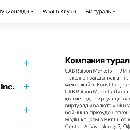
туционалды
Wealth Клубы
Біз туралы
Компания турал
UAB Raison Markets — Ли
тіркелген заңды тұлға, т
Inc.
мекенжайы: Konstitucijos 
UAB Raison Markets Литв
қызметінде виртуалды ва
виртуалды валюта үшін 
шып
бойынша тіркеуден өткен
Біздің кеңсеміз Вильнюс 
Center, A. Vivulskio g. 7