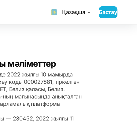
Қазақша
Бастау
ы мәліметтер
лизде 2022 жылғы 10 мамырда
ркеу коды 000027881, тіркелген
T, Белиз қаласы, Белиз.
son-ның мағынасында анықталған
ғдарламалық платформа
ы — 230452, 2022 жылғы 11