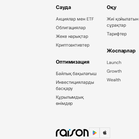
Сауда
Оқу
Акциялар мен ETF
Жиі қойылатын
сұрақтар
Облигациялар
Тарифтер
Жеке нарықтар
Криптоактивтер
Жоспарлар
Оптимизация
Launch
Growth
Байлық бақылағыш
Wealth
Инвестицияларды
басқару
Құрылымдық
өнімдер