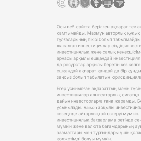
Осы веб-сайтта берілген ақпарат тек
қамтымайды. Мазмұн авторлық құқық ие
тұлғаларының пікірі болып табылмайды
жасалған инвестициялар сіздің инвести
инвестициялық және салық кеңесшісіме
арнасы арқылы ешқандай инвестициялық
да ресурстар арқылы беретін кез келг
ешқандай ақпарат қандай да бір құнды
заңсыз болып табылатын юрисдикциял
Егер ұсынылған ақпараттың мәнін түсін
инвестициялар алыпсатарлық сипатқа и
дайын инвесторларға ғана жарамды. Бол
ұсынылады. Raison арқылы инвестициял
кезеңінде айтарлықтай өзгеруі мүмкін.
инвестициялық бағдарлама ретінде сен
мүмкін және валюта бағамдарының ау
азаматтары мен тұрғындары үшін қолжет
қолжетімді болуы мүмкін.