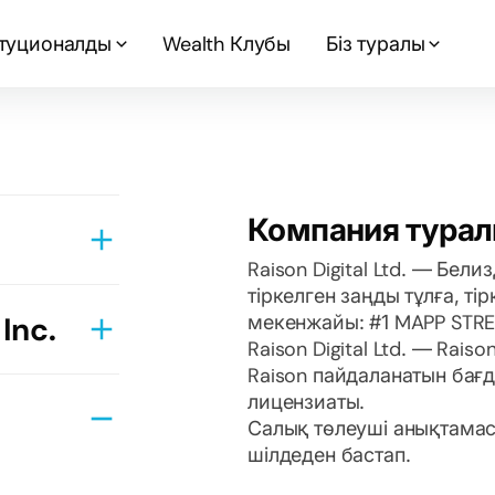
туционалды
Wealth Клубы
Біз туралы
Компания турал
Raison Digital Ltd. — Бе
тіркелген заңды тұлға, ті
Inc.
мекенжайы: #1 MAPP STREE
Raison Digital Ltd. — Rai
Raison пайдаланатын ба
лицензиаты.
шып
Салық төлеуші анықтамас
шілдеден бастап.