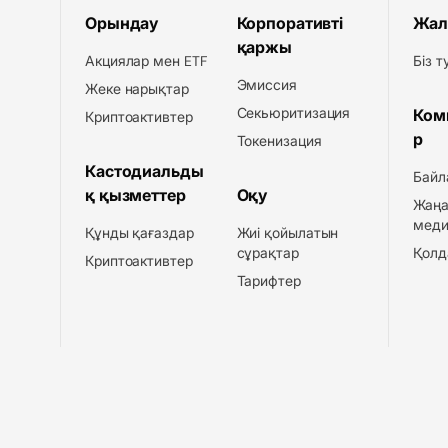
Орындау
Корпоративті
Жал
қаржы
Акциялар мен ETF
Біз 
Эмиссия
Жеке нарықтар
Секьюритизация
Ком
Криптоактивтер
р
Токенизация
Кастодиальды
Байл
қ қызметтер
Оқу
Жаңа
меди
Құнды қағаздар
Жиі қойылатын
сұрақтар
Қолд
Криптоактивтер
Тарифтер