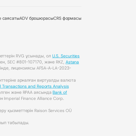
e саясаты
ADV брошюрасы
CRS формасы
еттерін RVG ұсынады, ол
U.S. Securities
ген, SEC #801-107170, және RKZ,
Astana
інде, лицензиясы AFSA-A-LA-2023-
енттеріне арналған виртуалды валюта
l Transactions and Reports Analysis
елген және RPAA аясында
Bank of
Imperial Finance Alliance Corp.
ру қызметтерін Raison Services OÜ
лып табылады.