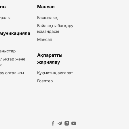
пы
Мансап
туралы
Басшылық
Байлықты басқару
командасы
муникацияла
Мансап
аныстар
Ақпаратты
лықтар және
жариялау
а
ау орталығы
Құқықтық ақпарат
Есептер