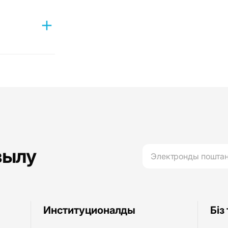
к орындау
т
зылу
Институционалды
Біз