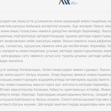
 ақпараттық мақсатта ұсынылған және ешқандай инвестициялық не
сінің қалауы бойынша өзгертілуі мүмкін. Бұл ақпарат Raison н
 және оның толықтығы немесе дәлдігіне кепілдік берілмейді. Rai
циялық портфеліңізді әртараптандыру құралы ретінде қарастырылуы
н кеңескеннен кейін жасалуы керек. Raison немесе оның аффили
, салықтық, құқықтық немесе өзге де кәсіби кеңес бермейді. R
ен ақпараты инвестициялық ұсыныс ретінде қарастырылмауы кере
 қағаздарды сату немесе сатып алу туралы ұсыныс ретінде қабы
арда жасалса.
уге сенімді болмасаңыз, білікті кеңесшіден көмек сұраңыз. Raiso
е және қауіпті болуы мүмкін. Олар барлық немесе инвестициялан
ашақ инвесторларға өздерінің өтімді активтерінің едәуір бөлігі
ау инвестициялық мақсаттарға қол жеткізуге кепілдік бермейді,
 Өткен көрсеткіштер болашақ табысты қамтамасыз етпейді. Инвест
беуге кеңес беріледі. Қорлардың акцияларының бағасы, сондай-ақ
ытқуына байланысты болуы мүмкін. Сипатталған қызметтер мен 
імсіз болуы мүмкін. Шетелдік эмитенттердің акциялары мен үлест