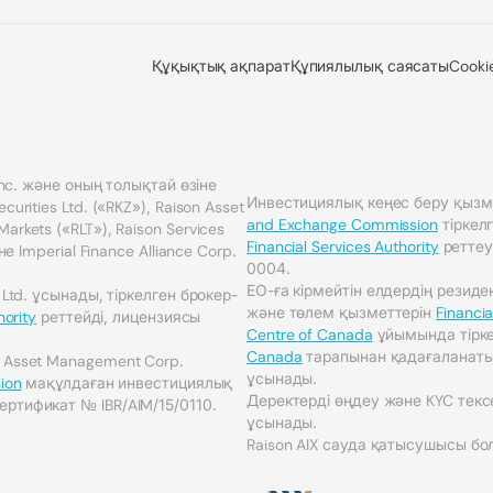
Құқықтық ақпарат
Құпиялылық саясаты
Cooki
 Inc. және оның толықтай өзіне
Инвестициялық кеңес беру қызм
urities Ltd. («RKZ»), Raison Asset
and Exchange Commission
тіркел
rkets («RLT»), Raison Services
Financial Services Authority
реттеу
не Imperial Finance Alliance Corp.
0004.
ЕО-ға кірмейтін елдердің резид
 Ltd. ұсынады, тіркелген брокер-
және төлем қызметтерін
Financia
hority
реттейді, лицензиясы
Centre of Canada
ұйымында тірк
Canada
тарапынан қадағаланатын 
n Asset Management Corp.
ұсынады.
ion
мақұлдаған инвестициялық
Деректерді өңдеу және KYC тексе
ертификат № IBR/AIM/15/0110.
ұсынады.
Raison AIX сауда қатысушысы бо