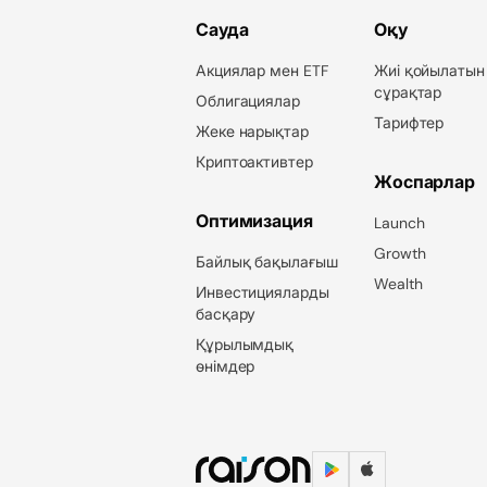
Сауда
Оқу
Акциялар мен ETF
Жиі қойылатын
сұрақтар
Облигациялар
Тарифтер
Жеке нарықтар
Криптоактивтер
Жоспарлар
Оптимизация
Launch
Growth
Байлық бақылағыш
Wealth
Инвестицияларды
басқару
Құрылымдық
өнімдер