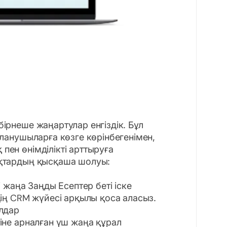
ірнеше жаңартулар енгіздік. Бұл
ланушыларға көзге көрінбегенімен,
ен өнімділікті арттыруға
ықтардың қысқаша шолуы:
 жаңа Заңды Есептер беті іске
дің CRM жүйесі арқылы қоса аласыз.
лдар
іне арналған үш жаңа құрал