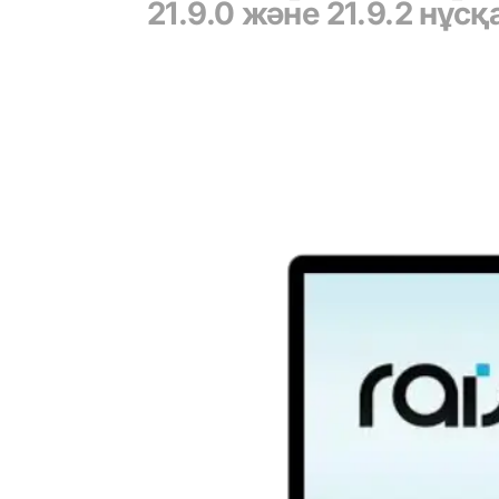
21.9.0 және 21.9.2 нұс