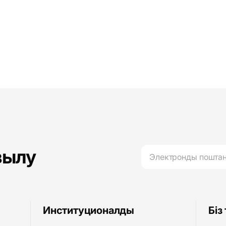
зылу
Институционалды
Біз