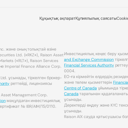
Құқықтық ақпарат
Құпиялылық саясаты
Cooki
 Inc. және оның толықтай өзіне
Инвестициялық кеңес беру қызм
urities Ltd. («RKZ»), Raison Asset
and Exchange Commission
тіркел
rkets («RLT»), Raison Services
Financial Services Authority
реттеу
не Imperial Finance Alliance Corp.
0004.
ЕО-ға кірмейтін елдердің резид
 Ltd. ұсынады, тіркелген брокер-
және төлем қызметтерін
Financia
hority
реттейді, лицензиясы
Centre of Canada
ұйымында тірк
Canada
тарапынан қадағаланатын 
n Asset Management Corp.
ұсынады.
ion
мақұлдаған инвестициялық
Деректерді өңдеу және KYC тексе
ертификат № IBR/AIM/15/0110.
ұсынады.
Raison AIX сауда қатысушысы бо