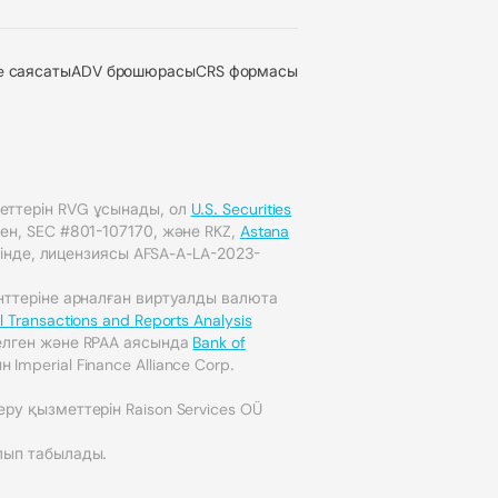
e саясаты
ADV брошюрасы
CRS формасы
еттерін RVG ұсынады, ол
U.S. Securities
ген, SEC #801-107170, және RKZ,
Astana
інде, лицензиясы AFSA-A-LA-2023-
енттеріне арналған виртуалды валюта
l Transactions and Reports Analysis
елген және RPAA аясында
Bank of
Imperial Finance Alliance Corp.
ру қызметтерін Raison Services OÜ
лып табылады.