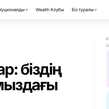
туционалды
Wealth Клубы
Біз туралы
Б
С
: біздің
ыздағы