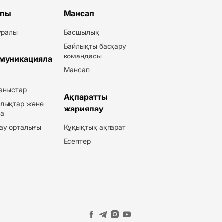
пы
Мансап
туралы
Басшылық
Байлықты басқару
командасы
муникацияла
Мансап
аныстар
Ақпаратты
лықтар және
жариялау
а
ау орталығы
Құқықтық ақпарат
Есептер