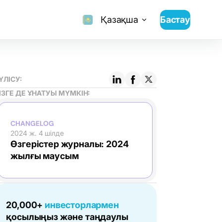
Қазақша
Бастау
ҮЛІСУ:
ІЗГЕ ДЕ ҰНАТУЫ МҮМКІН:
CHANGELOG
2024 ж. 4 шілде
Өзгерістер журналы: 2024
жылғы маусым
20,000+
инвесторлармен
қосылыңыз және таңдаулы