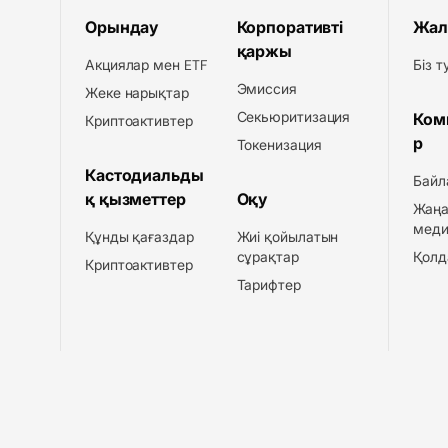
Орындау
Корпоративті
Жал
қаржы
Акциялар мен ETF
Біз 
Эмиссия
Жеке нарықтар
Секьюритизация
Ком
Криптоактивтер
р
Токенизация
Кастодиальды
Байл
қ қызметтер
Оқу
Жаңа
меди
Құнды қағаздар
Жиі қойылатын
сұрақтар
Қолд
Криптоактивтер
Тарифтер