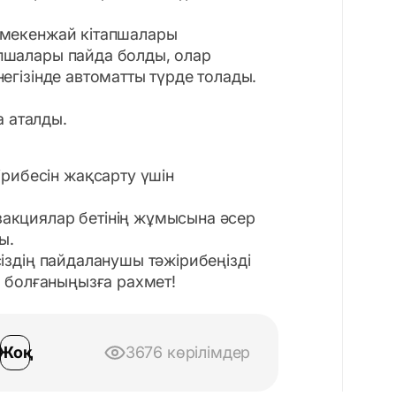
 мекенжай кітапшалары
пшалары пайда болды, олар
егізінде автоматты түрде толады.
а аталды.
рибесін жақсарту үшін
нзакциялар бетінің жұмысына әсер
ы.
іздің пайдаланушы тәжірибеңізді
е болғаныңызға рахмет!
Жоқ
3676 көрілімдер