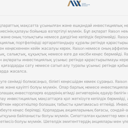
 ақпараттық мақсатта ұсынылған және ешқандай инвестициялық не
сінің қалауы бойынша өзгертілуі мүмкін. Бұл ақпарат Raison н
 және оның толықтығы немесе дәлдігіне кепілдік берілмейді. Rai
циялық портфеліңізді әртараптандыру құралы ретінде қарастырылуы
н кеңескеннен кейін жасалуы керек. Raison немесе оның аффили
, салықтық, құқықтық немесе өзге де кәсіби кеңес бермейді. R
ен ақпараты инвестициялық ұсыныс ретінде қарастырылмауы кере
 қағаздарды сату немесе сатып алу туралы ұсыныс ретінде қабы
арда жасалса.
уге сенімді болмасаңыз, білікті кеңесшіден көмек сұраңыз. Raiso
е және қауіпті болуы мүмкін. Олар барлық немесе инвестициялан
ашақ инвесторларға өздерінің өтімді активтерінің едәуір бөлігі
ау инвестициялық мақсаттарға қол жеткізуге кепілдік бермейді,
 Өткен көрсеткіштер болашақ табысты қамтамасыз етпейді. Инвест
беуге кеңес беріледі. Қорлардың акцияларының бағасы, сондай-ақ
ытқуына байланысты болуы мүмкін. Сипатталған қызметтер мен 
імсіз болуы мүмкін. Шетелдік эмитенттердің акциялары мен үлест