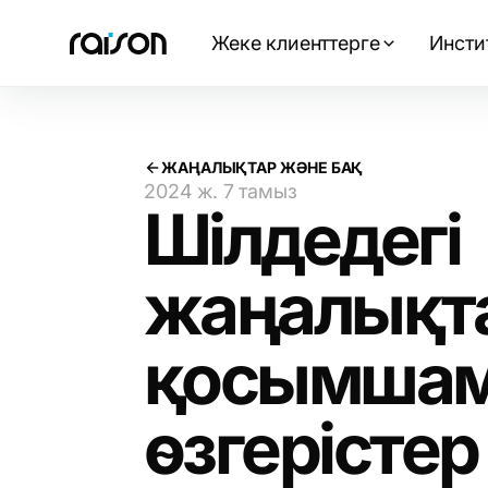
Жеке клиенттерге
Инсти
ЖАҢАЛЫҚТАР ЖӘНЕ БАҚ
2024 ж. 7 тамыз
Шілдедегі
жаңалықтар
қосымшам
өзгерістер