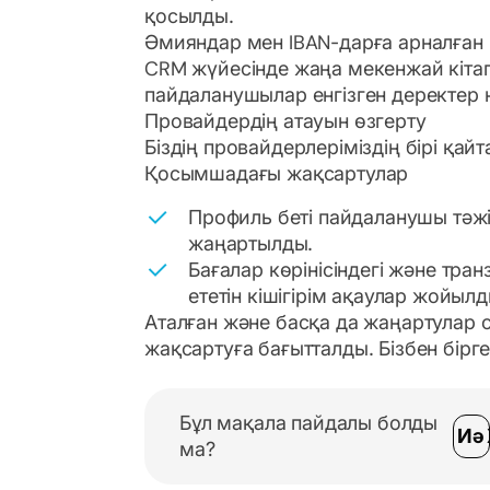
қосылды.
Әмияндар мен IBAN-дарға арналған
CRM жүйесінде жаңа мекенжай кіта
пайдаланушылар енгізген деректер н
Провайдердің атауын өзгерту
Біздің провайдерлеріміздің бірі қайт
Қосымшадағы жақсартулар
Профиль беті пайдаланушы тәжі
жаңартылды.
Бағалар көрінісіндегі және тра
ететін кішігірім ақаулар жойылд
Аталған және басқа да жаңартулар с
жақсартуға бағытталды. Бізбен бірг
Бұл мақала пайдалы болды
Иә
ма?