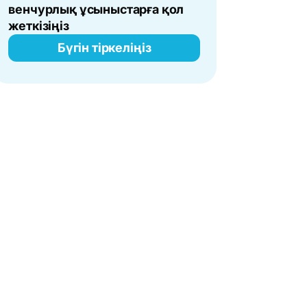
венчурлық ұсыныстарға қол
жеткізіңіз
Бүгін тіркеліңіз