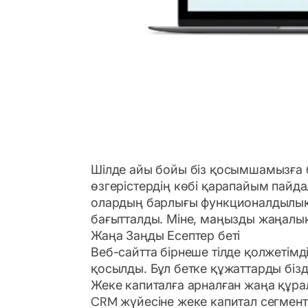
Шілде айы бойы біз қосымшамызға б
өзгерістердің көбі қарапайым пайда
олардың барлығы функционалдылық п
бағытталды. Міне, маңызды жаңал
Жаңа Заңды Есептер беті
Веб-сайтта бірнеше тілде қолжетімді
қосылды. Бұл бетке құжаттарды біз
Жеке капиталға арналған жаңа құра
CRM жүйесіне жеке капитал сегмент