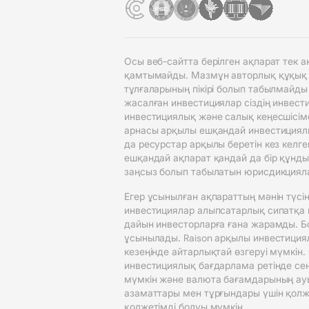
Осы веб-сайтта берілген ақпарат тек
қамтымайды. Мазмұн авторлық құқық ие
тұлғаларының пікірі болып табылмайды
жасалған инвестициялар сіздің инвести
инвестициялық және салық кеңесшісіме
арнасы арқылы ешқандай инвестициялық
да ресурстар арқылы беретін кез келг
ешқандай ақпарат қандай да бір құнды
заңсыз болып табылатын юрисдикциял
Егер ұсынылған ақпараттың мәнін түсін
инвестициялар алыпсатарлық сипатқа и
дайын инвесторларға ғана жарамды. Бол
ұсынылады. Raison арқылы инвестициял
кезеңінде айтарлықтай өзгеруі мүмкін.
инвестициялық бағдарлама ретінде сен
мүмкін және валюта бағамдарының ау
азаматтары мен тұрғындары үшін қолжет
қолжетімді болуы мүмкін.