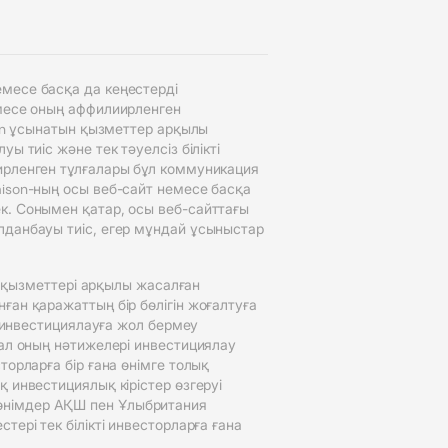
месе басқа да кеңестерді
емесе оның аффилиирленген
son ұсынатын қызметтер арқылы
 тиіс және тек тәуелсіз білікті
ирленген тұлғалары бұл коммуникация
aison-ның осы веб-сайт немесе басқа
к. Сонымен қатар, осы веб-сайттағы
лданбауы тиіс, егер мұндай ұсыныстар
n қызметтері арқылы жасалған
ған қаражаттың бір бөлігін жоғалтуға
н инвестициялауға жол бермеу
 ал оның нәтижелері инвестициялау
орларға бір ғана өнімге толық
 инвестициялық кірістер өзгеруі
өнімдер АҚШ пен Ұлыбритания
ері тек білікті инвесторларға ғана