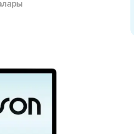
қалары