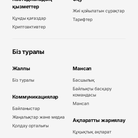
қызметтер
Жиі қойылатын сұрақтар
Құнды қағаздар
Тарифтер
Криптоактивтер
Біз туралы
Жалпы
Мансап
Біз туралы
Басшылық
Байлықты басқару
командасы
Коммуникациялар
Мансап
Байланыстар
Жаңалықтар және медиа
Ақпаратты жариялау
Қолдау орталығы
Құқықтық ақпарат