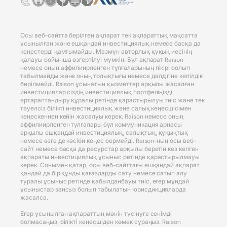
Осы веб-сайтта берілген ақпарат тек ақпараттық мақсатта
ұсынылған және ешқандай инвестициялық немесе басқа да
кеңестерді қамтымайды. Мазмұн авторлық құқық иесінің
қалауы бойынша өзгертілуі мүмкін. Бұл ақпарат Raison
немесе оның аффилиирленген тұлғаларының пікірі болып
табылмайды және оның толықтығы немесе дәлдігіне кепілдік
берілмейді. Raison ұсынатын қызметтер арқылы жасалған
инвестициялар сіздің инвестициялық портфеліңізді
әртараптандыру құралы ретінде қарастырылуы тиіс және тек
тәуелсіз білікті инвестициялық және салық кеңесшісімен
кеңескеннен кейін жасалуы керек. Raison немесе оның
аффилиирленген тұлғалары бұл коммуникация арнасы
арқылы ешқандай инвестициялық, салықтық, құқықтық
немесе өзге де кәсіби кеңес бермейді. Raison-ның осы веб-
сайт немесе басқа да ресурстар арқылы беретін кез келген
ақпараты инвестициялық ұсыныс ретінде қарастырылмауы
керек. Сонымен қатар, осы веб-сайттағы ешқандай ақпарат
қандай да бір құнды қағаздарды сату немесе сатып алу
туралы ұсыныс ретінде қабылданбауы тиіс, егер мұндай
ұсыныстар заңсыз болып табылатын юрисдикцияларда
жасалса.
Егер ұсынылған ақпараттың мәнін түсінуге сенімді
болмасаңыз, білікті кеңесшіден көмек сұраңыз. Raison