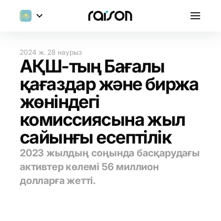
2024 ж. 28 наурыз
АҚШ-тың Бағалы
қағаздар және биржа
жөніндегі
комиссиясына жыл
сайынғы есептілік
2023 жылдың соңында басқарудағы
активтер көлемі 56 миллион
долларға жетті.