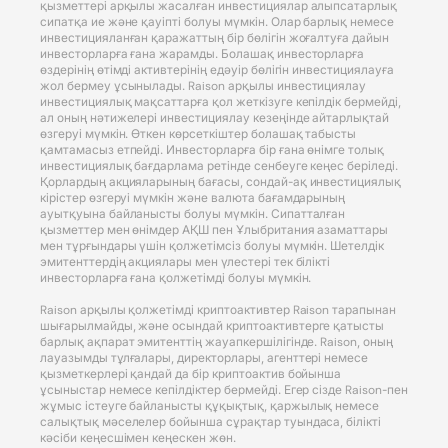
қызметтері арқылы жасалған инвестициялар алыпсатарлық
сипатқа ие және қауіпті болуы мүмкін. Олар барлық немесе
инвестицияланған қаражаттың бір бөлігін жоғалтуға дайын
инвесторларға ғана жарамды. Болашақ инвесторларға
өздерінің өтімді активтерінің едәуір бөлігін инвестициялауға
жол бермеу ұсынылады. Raison арқылы инвестициялау
инвестициялық мақсаттарға қол жеткізуге кепілдік бермейді,
ал оның нәтижелері инвестициялау кезеңінде айтарлықтай
өзгеруі мүмкін. Өткен көрсеткіштер болашақ табысты
қамтамасыз етпейді. Инвесторларға бір ғана өнімге толық
инвестициялық бағдарлама ретінде сенбеуге кеңес беріледі.
Қорлардың акцияларының бағасы, сондай-ақ инвестициялық
кірістер өзгеруі мүмкін және валюта бағамдарының
ауытқуына байланысты болуы мүмкін. Сипатталған
қызметтер мен өнімдер АҚШ пен Ұлыбритания азаматтары
мен тұрғындары үшін қолжетімсіз болуы мүмкін. Шетелдік
эмитенттердің акциялары мен үлестері тек білікті
инвесторларға ғана қолжетімді болуы мүмкін.
Raison арқылы қолжетімді криптоактивтер Raison тарапынан
шығарылмайды, және осындай криптоактивтерге қатысты
барлық ақпарат эмитенттің жауапкершілігінде. Raison, оның
лауазымды тұлғалары, директорлары, агенттері немесе
қызметкерлері қандай да бір криптоактив бойынша
ұсыныстар немесе кепілдіктер бермейді. Егер сізде Raison-пен
жұмыс істеуге байланысты құқықтық, қаржылық немесе
салықтық мәселелер бойынша сұрақтар туындаса, білікті
кәсіби кеңесшімен кеңескен жөн.