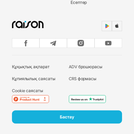
Есептер
Құқықтық ақпарат
ADV брошюрасы
Құпиялылық саясаты
CRS формасы
Cookie саясаты
Бастау