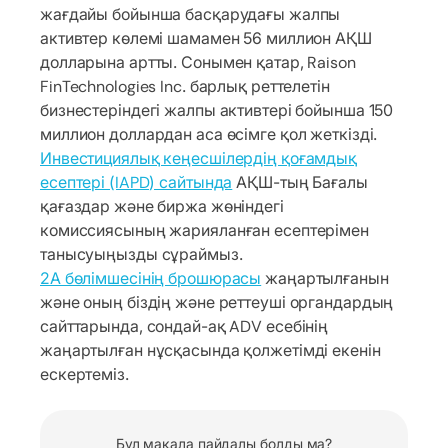
жағдайы бойынша басқарудағы жалпы
активтер көлемі шамамен 56 миллион АҚШ
долларына артты. Сонымен қатар, Raison
FinTechnologies Inc. барлық реттелетін
бизнестеріндегі жалпы активтері бойынша 150
миллион доллардан аса өсімге қол жеткізді.
Инвестициялық кеңесшілердің қоғамдық
есептері (IAPD) сайтында
АҚШ-тың Бағалы
қағаздар және биржа жөніндегі
комиссиясының жарияланған есептерімен
танысуыңызды сұраймыз.
2А бөлімшесінің брошюрасы
жаңартылғанын
және оның біздің және реттеуші органдардың
сайттарында, сондай-ақ ADV есебінің
жаңартылған нұсқасында қолжетімді екенін
ескертеміз.
Бұл мақала пайдалы болды ма?