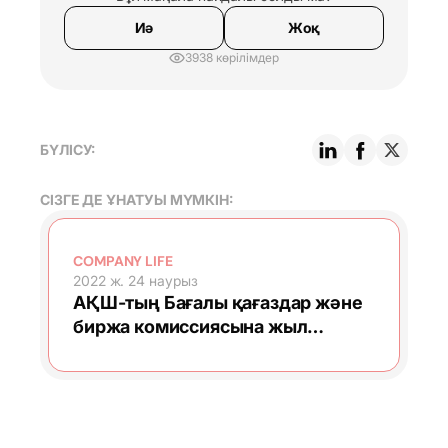
Иә
Жоқ
3938 көрілімдер
БҮЛІСУ:
СІЗГЕ ДЕ ҰНАТУЫ МҮМКІН:
COMPANY LIFE
2022 ж. 24 наурыз
АҚШ-тың Бағалы қағаздар және
биржа комиссиясына жыл
сайынғы есептілік