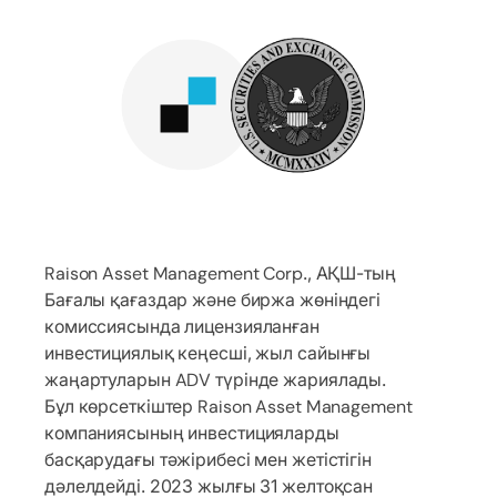
Raison Asset Management Corp., АҚШ-тың
Бағалы қағаздар және биржа жөніндегі
комиссиясында лицензияланған
инвестициялық кеңесші, жыл сайынғы
жаңартуларын ADV түрінде жариялады.
Бұл көрсеткіштер Raison Asset Management
компаниясының инвестицияларды
басқарудағы тәжірибесі мен жетістігін
дәлелдейді. 2023 жылғы 31 желтоқсан