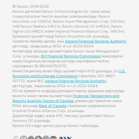
© Raison, 2018-2026
Raison дегеніміз Raison FinTechnologies Inc. және оның
толықтай өзіне тиесілі еншілес компаниялары: Raison
Securities Ltd. («RKZ»), Raison Asset Management Corp. («RVG»),
UAB Raison Markets («RLT»), Raison Services OÜ («REE»), Raison
Digital Ltd («RBZ») және Imperial Finance Alliance Corp. («RCA»).
Брокерлік қызметтерді Raison Securities Ltd. ұсынады,
тіркелген брокер-дилер, оны
Astana Financial Services Authority
реттейді, лицензиясы AFSA-A-LA-2023-0004.
Активтерді басқару қызметтерін Raison Asset Management
Corp. ұсынады,
BVI Financial Services Commission
мақұлдаған
инвестициялық менеджер ретінде сертификатталған,
сертификат № IBR/AIM/15/0110.
Инвестициялық кеңес беру қызметтерін RVG ұсынады, ол
U.S.
Securities and Exchange Commission
тіркелген, SEC #801-
107170, және RKZ,
Astana Financial Services Authority
реттеуінде, лицензиясы AFSA-A-LA-2023-0004.
ЕО-ға кірмейтін елдердің резиденттеріне арналған виртуалды
валюта және төлем қызметтерін
Financial Transactions and
Reports Analysis Centre of Canada
ұйымында тіркелген және
RPAA аясында
Bank of Canada
тарапынан қадағаланатын
Imperial Finance Alliance Corp. ұсынады.
Деректерді өңдеу және KYC тексеру қызметтерін Raison
Services OÜ ұсынады.
Raison AIX сауда қатысушысы болып табылады.