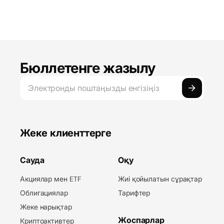
Бюллетенге жазылу
Жеке клиенттерге
Сауда
Оқу
Акциялар мен ETF
Жиі қойылатын сұрақтар
Облигациялар
Тарифтер
Жеке нарықтар
Жоспарлар
Криптоактивтер