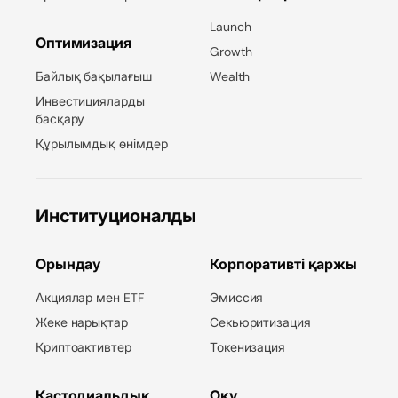
Launch
Оптимизация
Growth
Байлық бақылағыш
Wealth
Инвестицияларды
басқару
Құрылымдық өнімдер
Институционалды
Орындау
Корпоративті қаржы
Акциялар мен ETF
Эмиссия
Жеке нарықтар
Секьюритизация
Криптоактивтер
Токенизация
Кастодиальдық
Оқу