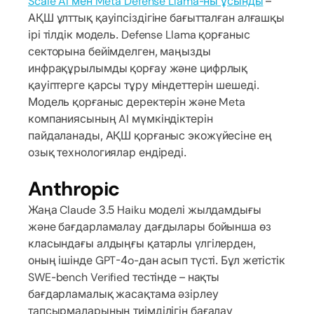
Scale AI мен Meta Defense Llama-ны ұсынды
–
АҚШ ұлттық қауіпсіздігіне бағытталған алғашқы
ірі тілдік модель. Defense Llama қорғаныс
секторына бейімделген, маңызды
инфрақұрылымды қорғау және цифрлық
қауіптерге қарсы тұру міндеттерін шешеді.
Модель қорғаныс деректерін және Meta
компаниясының AI мүмкіндіктерін
пайдаланады, АҚШ қорғаныс экожүйесіне ең
озық технологиялар ендіреді.
Anthropic
Жаңа Claude 3.5 Haiku моделі жылдамдығы
және бағдарламалау дағдылары бойынша өз
класындағы алдыңғы қатарлы үлгілерден,
оның ішінде GPT-4o-дан асып түсті. Бұл жетістік
SWE-bench Verified тестінде – нақты
бағдарламалық жасақтама әзірлеу
тапсырмаларының тиімділігін бағалау