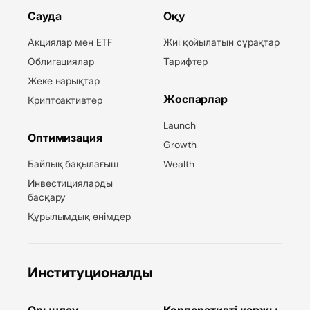
Сауда
Оқу
Акциялар мен ETF
Жиі қойылатын сұрақтар
Облигациялар
Тарифтер
Жеке нарықтар
Жоспарлар
Криптоактивтер
Launch
Оптимизация
Growth
Байлық бақылағыш
Wealth
Инвестицияларды
басқару
Құрылымдық өнімдер
Институционалды
Орындау
Корпоративті қаржы