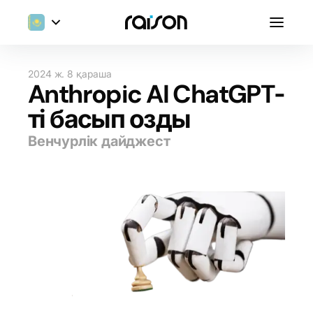
2024 ж. 8 қараша
Anthropic AI ChatGPT-
ті басып озды
Венчурлік дайджест