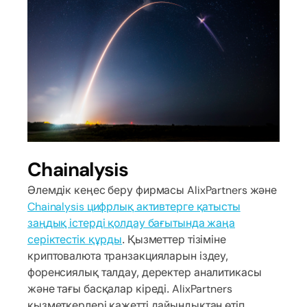
Chainalysis
Әлемдік кеңес беру фирмасы AlixPartners және
Chainalysis цифрлық активтерге қатысты
заңдық істерді қолдау бағытында жаңа
серіктестік құрды
. Қызметтер тізіміне
криптовалюта транзакцияларын іздеу,
форенсиялық талдау, деректер аналитикасы
және тағы басқалар кіреді. AlixPartners
қызметкерлері қажетті дайындықтан өтіп,