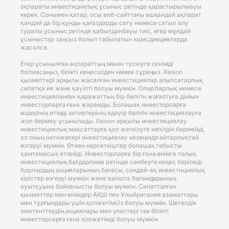
ақпараты инвестициялық ұсыныс ретінде қарастырылмауы
керек. Сонымен қатар, осы веб-сайттағы ешқандай ақпарат
қандай да бір құнды қағаздарды сату немесе сатып алу
туралы ұсыныс ретінде қабылданбауы тиіс, егер мұндай
ұсыныстар заңсыз болып табылатын юрисдикцияларда
жасалса.
Егер ұсынылған ақпараттың мәнін түсінуге сенімді
болмасаңыз, білікті кеңесшіден көмек сұраңыз. Raison
қызметтері арқылы жасалған инвестициялар алыпсатарлық
сипатқа ие және қауіпті болуы мүмкін. Олар барлық немесе
инвестицияланған қаражаттың бір бөлігін жоғалтуға дайын
инвесторларға ғана жарамды. Болашақ инвесторларға
өздерінің өтімді активтерінің едәуір бөлігін инвестициялауға
жол бермеу ұсынылады. Raison арқылы инвестициялау
инвестициялық мақсаттарға қол жеткізуге кепілдік бермейді,
ал оның нәтижелері инвестициялау кезеңінде айтарлықтай
өзгеруі мүмкін. Өткен көрсеткіштер болашақ табысты
қамтамасыз етпейді. Инвесторларға бір ғана өнімге толық
инвестициялық бағдарлама ретінде сенбеуге кеңес беріледі.
Қорлардың акцияларының бағасы, сондай-ақ инвестициялық
кірістер өзгеруі мүмкін және валюта бағамдарының
ауытқуына байланысты болуы мүмкін. Сипатталған
қызметтер мен өнімдер АҚШ пен Ұлыбритания азаматтары
мен тұрғындары үшін қолжетімсіз болуы мүмкін. Шетелдік
эмитенттердің акциялары мен үлестері тек білікті
инвесторларға ғана қолжетімді болуы мүмкін.