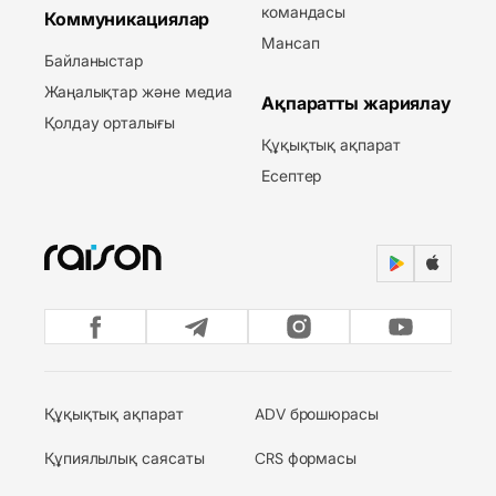
командасы
Коммуникациялар
Мансап
Байланыстар
Жаңалықтар және медиа
Ақпаратты жариялау
Қолдау орталығы
Құқықтық ақпарат
Есептер
Құқықтық ақпарат
ADV брошюрасы
Құпиялылық саясаты
CRS формасы