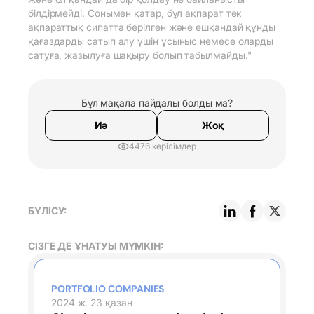
білдірмейді. Сонымен қатар, бұл ақпарат тек
ақпараттық сипатта берілген және ешқандай құнды
қағаздарды сатып алу үшін ұсыныс немесе оларды
сатуға, жазылуға шақыру болып табылмайды."
Бұл мақала пайдалы болды ма?
Иә
Жоқ
4476 көрілімдер
БҮЛІСУ:
СІЗГЕ ДЕ ҰНАТУЫ МҮМКІН:
PORTFOLIO COMPANIES
2024 ж. 23 қазан