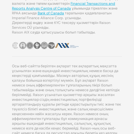
валюта және төлем қызметтерін
Financial Transactions and
Reports Analysis Centre of Canada
ұйымында тіркелген және
RPAA аясында
Bank of Canada
тарапынан қадағаланатын
Imperial Finance Alliance Corp. ұсынады.
Деректерді өңдеу және KYC тексеру қызметтерін Raison
Services OÜ ұсынады.
Raison AIX сауда қатысушысы болып табылады.
Осы веб-сайтта берілген ақпарат тек ақпараттық мақсатта
ұсынылған және ешқандай инвестициялық немесе басқа да
кеңестерді қамтымайды. Мазмұн авторлық құқық иесінің
қалауы бойынша өзгертілуі мүмкін. Бұл ақпарат Raison
немесе оның аффилиирленген тұлғаларының пікірі болып
табылмайды және оның толықтығы немесе дәлдігіне кепілдік
берілмейді. Raison ұсынатын қызметтер арқылы жасалған
инвестициялар сіздің инвестициялық портфеліңізді
әртараптандыру құралы ретінде қарастырылуы тиіс және тек
тәуелсіз білікті инвестициялық және салық кеңесшісімен
кеңескеннен кейін жасалуы керек. Raison немесе оның
аффилиирленген тұлғалары бұл коммуникация арнасы
арқылы ешқандай инвестициялық, салықтық, құқықтық
немесе өзге де кәсіби кеңес бермейді. Raison-ның осы веб-
сайт немесе басқа да ресурстар арқылы беретін кез келген