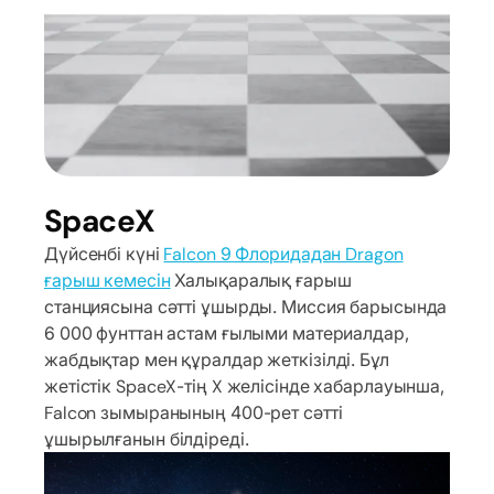
SpaceX
Дүйсенбі күні
Falcon 9 Флоридадан Dragon
ғарыш кемесін
Халықаралық ғарыш
станциясына сәтті ұшырды. Миссия барысында
6 000 фунттан астам ғылыми материалдар,
жабдықтар мен құралдар жеткізілді. Бұл
жетістік SpaceX-тің X желісінде хабарлауынша,
Falcon зымыранының 400-рет сәтті
ұшырылғанын білдіреді.