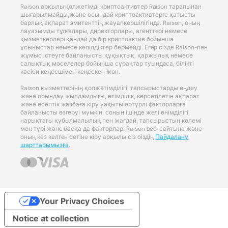
Raison арқылы қолжетімді криптоактивтер Raison тарапынан
шығарылмайды, және осындай криптоактивтерге қатысты
барлық ақпарат эмитенттің жауапкершілігінде. Raison, оның
лауазымды тұлғалары, директорлары, агенттері немесе
қызметкерлері қандай да бір криптоактив бойынша
ұсыныстар немесе кепілдіктер бермейді. Егер сізде Raison-пен
жұмыс істеуге байланысты құқықтық, қаржылық немесе
салықтық мәселелер бойынша сұрақтар туындаса, білікті
кәсіби кеңесшімен кеңескен жөн.
Raison қызметтерінің қолжетімділігі, тапсырыстарды өңдеу
және орындау жылдамдығы, өтімділік, көрсетілетін ақпарат
және есептік жазбаға кіру уақыты әртүрлі факторларға
байланысты өзгеруі мүмкін, соның ішінде желі өнімділігі,
нарықтағы құбылмалылық пен жағдай, тапсырыстың көлемі
мен түрі және басқа да факторлар. Raison веб-сайтына және
оның кез келген бетіне кіру арқылы сіз біздің
Пайдалану
шарттарымызға
.
Your Privacy Choices
Notice at collection