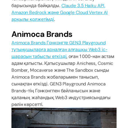
барысында байқалды.
Claude 3.5 Haiku API,
Amazon Bedrock және Google Cloud Vertex AI
арқылы қолжетімді
.
Animoca Brands
Animoca Brands Гонконгте GEN3 Playground
тұтынушыларға арналған алғашқы Web3 іс-
шарасын табысты өткізді
, оған 1 000-нан астам
адам қатысты. Қатысушылар Anichess, Cosmic
Bomber, Mocaverse және The Sandbox сынды
Animoca Brands жобаларымен танысып,
сынақтан өткізді. GEN3 Playground Animoca
Brands-тің Гонконгпен байланысын және
қаланың жаһандық Web3 индустриясындағы
рөлін көрсетті.