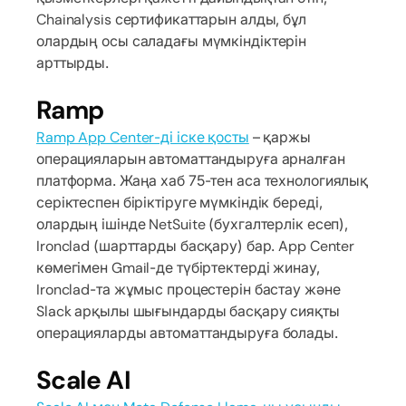
Chainalysis сертификаттарын алды, бұл
олардың осы саладағы мүмкіндіктерін
арттырды.
Ramp
Ramp App Center-ді іске қосты
– қаржы
операцияларын автоматтандыруға арналған
платформа. Жаңа хаб 75-тен аса технологиялық
серіктеспен біріктіруге мүмкіндік береді,
олардың ішінде NetSuite (бухгалтерлік есеп),
Ironclad (шарттарды басқару) бар. App Center
көмегімен Gmail-де түбіртектерді жинау,
Ironclad-та жұмыс процестерін бастау және
Slack арқылы шығындарды басқару сияқты
операцияларды автоматтандыруға болады.
Scale AI