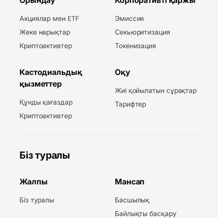
Акциялар мен ETF
Эмиссия
Жеке нарықтар
Секьюритизация
Криптоактивтер
Токенизация
Кастодиальдық
Оқу
қызметтер
Жиі қойылатын сұрақтар
Құнды қағаздар
Тарифтер
Криптоактивтер
Біз туралы
Жалпы
Мансап
Біз туралы
Басшылық
Байлықты басқару