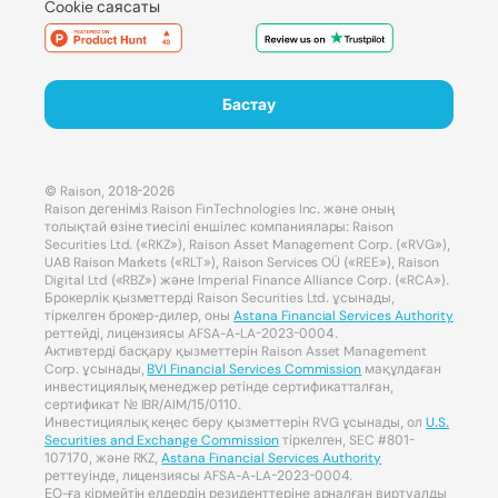
Cookie саясаты
Бастау
© Raison, 2018-2026
Raison дегеніміз Raison FinTechnologies Inc. және оның
толықтай өзіне тиесілі еншілес компаниялары: Raison
Securities Ltd. («RKZ»), Raison Asset Management Corp. («RVG»),
UAB Raison Markets («RLT»), Raison Services OÜ («REE»), Raison
Digital Ltd («RBZ») және Imperial Finance Alliance Corp. («RCA»).
Брокерлік қызметтерді Raison Securities Ltd. ұсынады,
тіркелген брокер-дилер, оны
Astana Financial Services Authority
реттейді, лицензиясы AFSA-A-LA-2023-0004.
Активтерді басқару қызметтерін Raison Asset Management
Corp. ұсынады,
BVI Financial Services Commission
мақұлдаған
инвестициялық менеджер ретінде сертификатталған,
сертификат № IBR/AIM/15/0110.
Инвестициялық кеңес беру қызметтерін RVG ұсынады, ол
U.S.
Securities and Exchange Commission
тіркелген, SEC #801-
107170, және RKZ,
Astana Financial Services Authority
реттеуінде, лицензиясы AFSA-A-LA-2023-0004.
ЕО-ға кірмейтін елдердің резиденттеріне арналған виртуалды