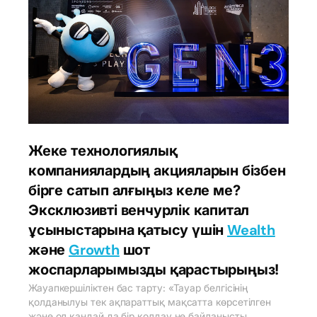
Жеке технологиялық
компаниялардың акцияларын бізбен
бірге сатып алғыңыз келе ме?
Эксклюзивті венчурлік капитал
ұсыныстарына қатысу үшін
Wealth
және
Growth
шот
жоспарларымызды қарастырыңыз!
Жауапкершіліктен бас тарту: «Тауар белгісінің
қолданылуы тек ақпараттық мақсатта көрсетілген
және ол қандай да бір қолдау не байланысты