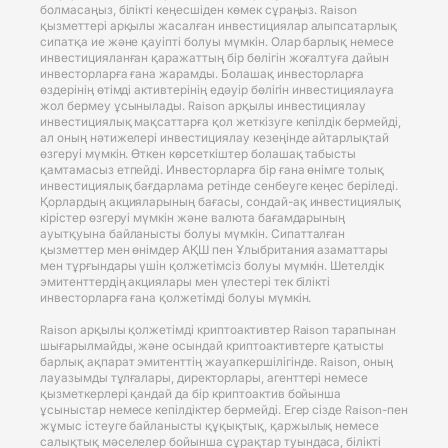
болмасаңыз, білікті кеңесшіден көмек сұраңыз. Raison
қызметтері арқылы жасалған инвестициялар алыпсатарлық
сипатқа ие және қауіпті болуы мүмкін. Олар барлық немесе
инвестицияланған қаражаттың бір бөлігін жоғалтуға дайын
инвесторларға ғана жарамды. Болашақ инвесторларға
өздерінің өтімді активтерінің едәуір бөлігін инвестициялауға
жол бермеу ұсынылады. Raison арқылы инвестициялау
инвестициялық мақсаттарға қол жеткізуге кепілдік бермейді,
ал оның нәтижелері инвестициялау кезеңінде айтарлықтай
өзгеруі мүмкін. Өткен көрсеткіштер болашақ табысты
қамтамасыз етпейді. Инвесторларға бір ғана өнімге толық
инвестициялық бағдарлама ретінде сенбеуге кеңес беріледі.
Қорлардың акцияларының бағасы, сондай-ақ инвестициялық
кірістер өзгеруі мүмкін және валюта бағамдарының
ауытқуына байланысты болуы мүмкін. Сипатталған
қызметтер мен өнімдер АҚШ пен Ұлыбритания азаматтары
мен тұрғындары үшін қолжетімсіз болуы мүмкін. Шетелдік
эмитенттердің акциялары мен үлестері тек білікті
инвесторларға ғана қолжетімді болуы мүмкін.
Raison арқылы қолжетімді криптоактивтер Raison тарапынан
шығарылмайды, және осындай криптоактивтерге қатысты
барлық ақпарат эмитенттің жауапкершілігінде. Raison, оның
лауазымды тұлғалары, директорлары, агенттері немесе
қызметкерлері қандай да бір криптоактив бойынша
ұсыныстар немесе кепілдіктер бермейді. Егер сізде Raison-пен
жұмыс істеуге байланысты құқықтық, қаржылық немесе
салықтық мәселелер бойынша сұрақтар туындаса, білікті