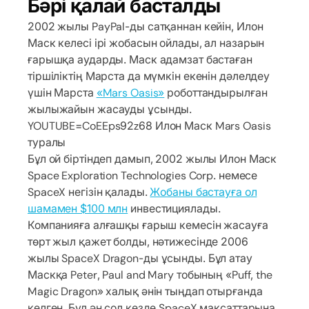
Бәрі қалай басталды
2002 жылы PayPal-ды сатқаннан кейін, Илон
Маск келесі ірі жобасын ойлады, ал назарын
ғарышқа аударды. Маск адамзат бастаған
тіршіліктің Марста да мүмкін екенін дәлелдеу
үшін Марста
«Mars Oasis»
роботтандырылған
жылыжайын жасауды ұсынды.
YOUTUBE=CoEEps92z68 Илон Маск Mars Oasis
туралы
Бұл ой біртіндеп дамып, 2002 жылы Илон Маск
Space Exploration Technologies Corp. немесе
SpaceX негізін қалады.
Жобаны бастауға ол
шамамен $100 млн
инвестициялады.
Компанияға алғашқы ғарыш кемесін жасауға
төрт жыл қажет болды, нәтижесінде 2006
жылы SpaceX Dragon-ды ұсынды. Бұл атау
Маскқа Peter, Paul and Mary тобының «Puff, the
Magic Dragon» халық әнін тыңдап отырғанда
келген. Бұл ән сол кезде SpaceX мақсаттарына