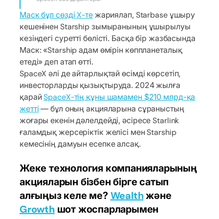
Маск бұл сөзді X-те
жариялап, Starbase ұшыру
кешенінен Starship зымыранының ұшырылуы
кезіндегі суретті бөлісті. Басқа бір жазбасында
Маск: «Starship адам өмірін көппланеталық
етеді» деп атап өтті.
SpaceX әлі де айтарлықтай өсімді көрсетіп,
инвесторларды қызықтыруда. 2024 жылға
қарай
SpaceX-тің құны шамамен $210 млрд-қа
жетті
— бұл оның акцияларына сұраныстың
жоғары екенін дәлелдейді, әсіресе Starlink
ғаламдық жерсеріктік желісі мен Starship
кемесінің дамуын есепке алсақ.
Жеке технология компанияларының
акцияларын бізбен бірге сатып
алғыңыз келе ме?
Wealth
және
Growth
шот жоспарларымен