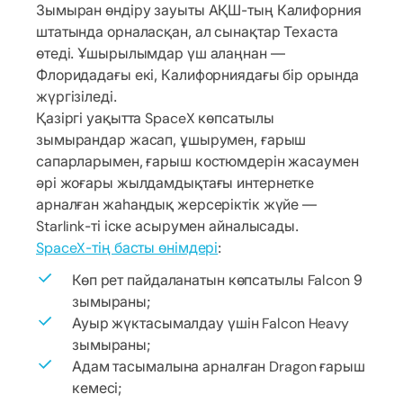
Зымыран өндіру зауыты АҚШ-тың Калифорния
штатында орналасқан, ал сынақтар Техаста
өтеді. Ұшырылымдар үш алаңнан —
Флоридадағы екі, Калифорниядағы бір орында
жүргізіледі.
Қазіргі уақытта SpaceX көпсатылы
зымырандар жасап, ұшырумен, ғарыш
сапарларымен, ғарыш костюмдерін жасаумен
әрі жоғары жылдамдықтағы интернетке
арналған жаһандық жерсеріктік жүйе —
Starlink-ті іске асырумен айналысады.
SpaceX-тің басты өнімдері
:
Көп рет пайдаланатын көпсатылы Falcon 9
зымыраны;
Ауыр жүктасымалдау үшін Falcon Heavy
зымыраны;
Адам тасымалына арналған Dragon ғарыш
кемесі;