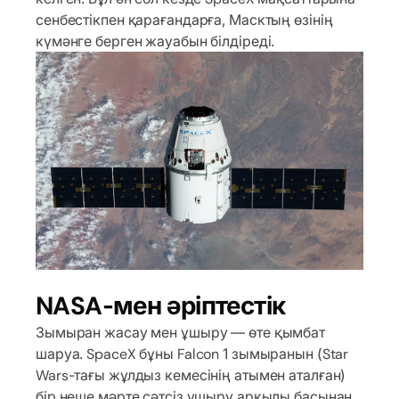
сенбестікпен қарағандарға, Масктың өзінің
күмәнге берген жауабын білдіреді.
NASA-мен әріптестік
Зымыран жасау мен ұшыру — өте қымбат
шаруа. SpaceX бұны Falcon 1 зымыранын (Star
Wars-тағы жұлдыз кемесінің атымен аталған)
бір неше мәрте сәтсіз ұшыру арқылы басынан