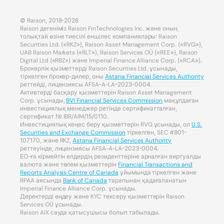
© Raison, 2018-2026
Raison дегеніміз Raison FinTechnologies Inc. және оның
толықтай өзіне тиесілі еншілес компаниялары: Raison
Securities Ltd. («RKZ»), Raison Asset Management Corp. («RVG»),
UAB Raison Markets («RLT»), Raison Services OÜ («REE»), Raison
Digital Ltd («RBZ») және Imperial Finance Alliance Corp. («RCA»).
Брокерлік қызметтерді Raison Securities Ltd. ұсынады,
тіркелген брокер-дилер, оны
Astana Financial Services Authority
реттейді, лицензиясы AFSA-A-LA-2023-0004.
Активтерді басқару қызметтерін Raison Asset Management
Corp. ұсынады,
BVI Financial Services Commission
мақұлдаған
инвестициялық менеджер ретінде сертификатталған,
сертификат № IBR/AIM/15/0110.
Инвестициялық кеңес беру қызметтерін RVG ұсынады, ол
U.S.
Securities and Exchange Commission
тіркелген, SEC #801-
107170, және RKZ,
Astana Financial Services Authority
реттеуінде, лицензиясы AFSA-A-LA-2023-0004.
ЕО-ға кірмейтін елдердің резиденттеріне арналған виртуалды
валюта және төлем қызметтерін
Financial Transactions and
Reports Analysis Centre of Canada
ұйымында тіркелген және
RPAA аясында
Bank of Canada
тарапынан қадағаланатын
Imperial Finance Alliance Corp. ұсынады.
Деректерді өңдеу және KYC тексеру қызметтерін Raison
Services OÜ ұсынады.
Raison AIX сауда қатысушысы болып табылады.