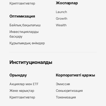
Жоспарлар
Криптоактивтер
Launch
Оптимизация
Growth
Байлық бақылағыш
Wealth
Инвестицияларды
басқару
Құрылымдық өнімдер
Институционалды
Орындау
Корпоративті қаржы
Акциялар мен ETF
Эмиссия
Жеке нарықтар
Секьюритизация
Криптоактивтер
Токенизация