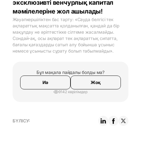
эксклюзивті венчурлық капитал
мәмілелеріне жол ашылады!
Жауапкершіліктен бас тарту: «Сауда белгісі тек
ақпараттық мақсатта қолданылған, қандай да бір
мақұлдау не әріптестікке сілтеме жасалмайды.
Сондай-ақ, осы ақпарат тек ақпараттық сипатта,
бағалы қағаздарды сатып алу бойынша ұсыныс
немесе ұсынысты сұрату болып табылмайды».
Бұл мақала пайдалы болды ма?
Иә
Жоқ
9142 көрілімдер
БҮЛІСУ: