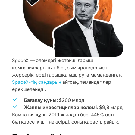
SpaceX — әлемдегі жетекші ғарыш
компанияларының бірі, зымырандар мен
жерсеріктерді ғарышқа ұшыруға маманданған.
SpaceX-тің сандарын
айтсақ, төмендегілер
ерекшеленеді:
Бағалау құны
: $200 млрд
Жалпы инвестициялар көлемі
: $9,8 млрд
Компания құны 2019 жылдан бері 445% өсті —
бұл көрсеткішті не өсірді, соны қарастырайық.