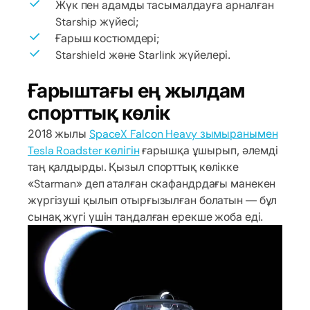
Жүк пен адамды тасымалдауға арналған
Starship жүйесі;
Ғарыш костюмдері;
Starshield және Starlink жүйелері.
Ғарыштағы ең жылдам
спорттық көлік
2018 жылы
SpaceX Falcon Heavy зымыранымен
Tesla Roadster көлігін
ғарышқа ұшырып, әлемді
таң қалдырды. Қызыл спорттық көлікке
«Starman» деп аталған скафандрдағы манекен
жүргізуші қылып отырғызылған болатын — бұл
сынақ жүгі үшін таңдалған ерекше жоба еді.