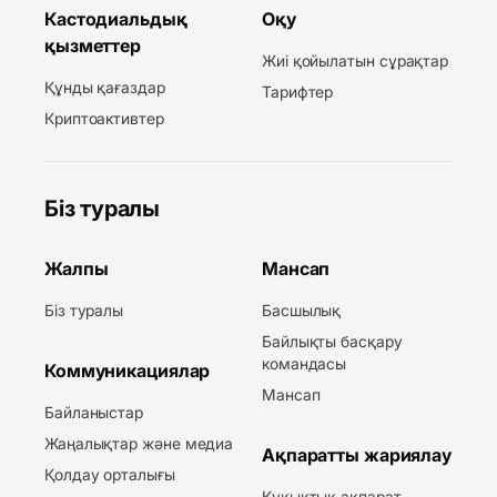
Кастодиальдық
Оқу
қызметтер
Жиі қойылатын сұрақтар
Құнды қағаздар
Тарифтер
Криптоактивтер
Біз туралы
Жалпы
Мансап
Біз туралы
Басшылық
Байлықты басқару
командасы
Коммуникациялар
Мансап
Байланыстар
Жаңалықтар және медиа
Ақпаратты жариялау
Қолдау орталығы
Құқықтық ақпарат