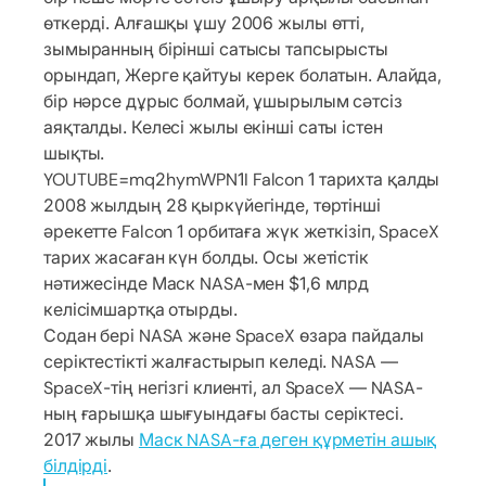
өткерді. Алғашқы ұшу 2006 жылы өтті,
зымыранның бірінші сатысы тапсырысты
орындап, Жерге қайтуы керек болатын. Алайда,
бір нәрсе дұрыс болмай, ұшырылым сәтсіз
аяқталды. Келесі жылы екінші саты істен
шықты.
YOUTUBE=mq2hymWPN1I Falcon 1 тарихта қалды
2008 жылдың 28 қыркүйегінде, төртінші
әрекетте Falcon 1 орбитаға жүк жеткізіп, SpaceX
тарих жасаған күн болды. Осы жетістік
нәтижесінде Маск NASA-мен $1,6 млрд
келісімшартқа отырды.
Содан бері NASA және SpaceX өзара пайдалы
серіктестікті жалғастырып келеді. NASA —
SpaceX-тің негізгі клиенті, ал SpaceX — NASA-
ның ғарышқа шығуындағы басты серіктесі.
2017 жылы
Маск NASA-ға деген құрметін ашық
білдірді
.