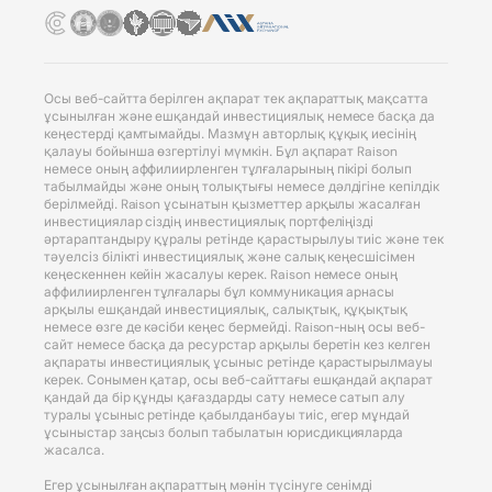
Осы веб-сайтта берілген ақпарат тек ақпараттық мақсатта
ұсынылған және ешқандай инвестициялық немесе басқа да
кеңестерді қамтымайды. Мазмұн авторлық құқық иесінің
қалауы бойынша өзгертілуі мүмкін. Бұл ақпарат Raison
немесе оның аффилиирленген тұлғаларының пікірі болып
табылмайды және оның толықтығы немесе дәлдігіне кепілдік
берілмейді. Raison ұсынатын қызметтер арқылы жасалған
инвестициялар сіздің инвестициялық портфеліңізді
әртараптандыру құралы ретінде қарастырылуы тиіс және тек
тәуелсіз білікті инвестициялық және салық кеңесшісімен
кеңескеннен кейін жасалуы керек. Raison немесе оның
аффилиирленген тұлғалары бұл коммуникация арнасы
арқылы ешқандай инвестициялық, салықтық, құқықтық
немесе өзге де кәсіби кеңес бермейді. Raison-ның осы веб-
сайт немесе басқа да ресурстар арқылы беретін кез келген
ақпараты инвестициялық ұсыныс ретінде қарастырылмауы
керек. Сонымен қатар, осы веб-сайттағы ешқандай ақпарат
қандай да бір құнды қағаздарды сату немесе сатып алу
туралы ұсыныс ретінде қабылданбауы тиіс, егер мұндай
ұсыныстар заңсыз болып табылатын юрисдикцияларда
жасалса.
Егер ұсынылған ақпараттың мәнін түсінуге сенімді