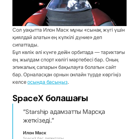
Сол уақытта Илон Маск мұны «сынақ жүгі үшін
қиялдай алатын ең күлкілі дүние» деп
сипаттады.
Бұл көлік әлі күнге дейін орбитада — тарихтағы
ең жылдам спорт көлігі мәртебесі бар. Оның
эпикалық сапарын бақылауға болатын сайт
бар. Орналасқан орнын онлайн түрде көргіңіз
келсе
осында басыңыз
.
SpaceX болашағы
Starship адамзатты Марсқа
жеткізеді.
Илон Маск
SpaceX бас директоры