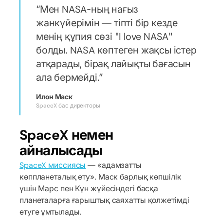
Мен NASA-ның нағыз
жанкүйерімін — тіпті бір кезде
менің құпия сөзі "I love NASA"
болды. NASA көптеген жақсы істер
атқарады, бірақ лайықты бағасын
ала бермейді.
Илон Маск
SpaceX бас директоры
SpaceX немен
айналысады
SpaceX миссиясы
— «адамзатты
көппланеталық ету». Маск барлық көпшілік
үшін Марс пен Күн жүйесіндегі басқа
планеталарға ғарыштық саяхатты қолжетімді
етуге ұмтылады.