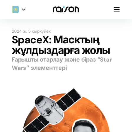
2024 ж. 5 қыркүйек
SpaceX: Масктың
жұлдыздарға жолы
Ғарышты отарлау және біраз “Star
Wars” элементтері