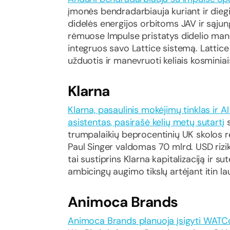
įmonės bendradarbiauja kuriant ir die
didelės energijos orbitoms JAV ir sąju
rėmuose Impulse pristatys didelio mane
integruos savo Lattice sistemą. Lattice 
užduotis ir manevruoti keliais kosminia
Klarna
Klarna, pasaulinis mokėjimų tinklas ir A
asistentas, pasirašė kelių metų sutartį
s
trumpalaikių beprocentinių UK skolos 
Paul Singer valdomas 70 mlrd. USD rizi
tai sustiprins Klarna kapitalizaciją ir s
ambicingų augimo tikslų artėjant itin l
Animoca Brands
Animoca Brands planuoja įsigyti WATC