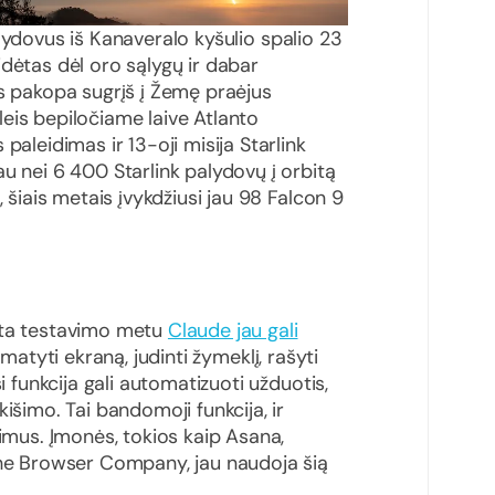
ydovus iš Kanaveralo kyšulio spalio 23
dėtas dėl oro sąlygų ir dabar
os pakopa sugrįš į Žemę praėjus
eis bepiločiame laive Atlanto
paleidimas ir 13-oji misija Starlink
u nei 6 400 Starlink palydovų į orbitą
, šiais metais įvykdžiusi jau 98 Falcon 9
eta testavimo metu
Claude jau gali
i matyti ekraną, judinti žymeklį, rašyti
i funkcija gali automatizuoti užduotis,
išimo. Tai bandomoji funkcija, ir
pimus. Įmonės, tokios kaip Asana,
The Browser Company, jau naudoja šią