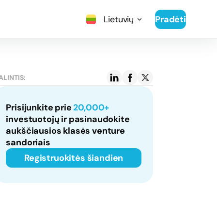
Lietuvių
Pradėti
ALINTIS:
Prisijunkite prie
20,000+
investuotojų ir pasinaudokite
aukščiausios klasės venture
sandoriais
Registruokitės šiandien