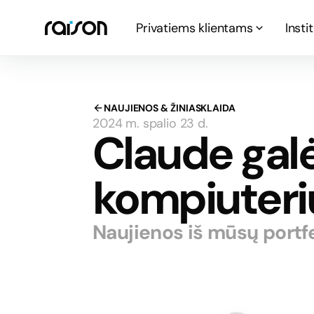
Privatiems klientams
Insti
NAUJIENOS & ŽINIASKLAIDA
2024 m. spalio 23 d.
Claude galė
kompiuteri
Naujienos iš mūsų portf