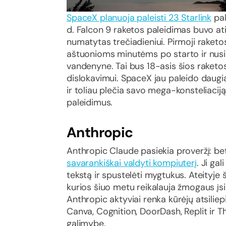
SpaceX planuoja paleisti 23 Starlink
pal
d. Falcon 9 raketos paleidimas buvo ati
numatytas trečiadieniui. Pirmoji raket
aštuonioms minutėms po starto ir nusil
vandenyne. Tai bus 18-asis šios raketos 
dislokavimui. SpaceX jau paleido daugia
ir toliau plečia savo mega-konsteliaciją
paleidimus.
Anthropic
Anthropic Claude pasiekia proveržį: b
savarankiškai valdyti kompiuterį
. Ji gal
tekstą ir spustelėti mygtukus. Ateityje š
kurios šiuo metu reikalauja žmogaus įsik
Anthropic aktyviai renka kūrėjų atsilie
Canva, Cognition, DoorDash, Replit ir 
galimybę.