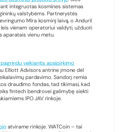
giant integruotas kosmines sistemas
ngininkų valstybėms. Partnerystės
vringumo Mira kosminį laivą, o Anduril
leis vienam operatoriui valdyti, užduoti
is aparatais vienu metu.
I pagrindu veikiantis apsipirkimo
u Elliott Advisors antrine įmone dėl
reikalavimų pardavimo. Sandorį remia
kos draudimo fondas, tad tikimasi, kad
uteiks fintech bendrovei galimybę siekti
aukiamiems IPO JAV rinkoje.
oin
atvirame rinkoje. WATCoin – tai