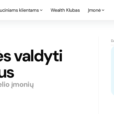
tuciniams klientams
Wealth Klubas
Įmonė
D
s valdyti
us
elio įmonių