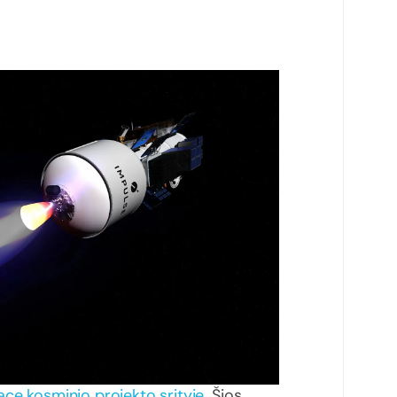
ce kosminio projekto srityje
. Šios