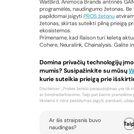
WatBird, Animoca Brands antrinės GA
programėlės, naudingumo žetonas. Be t
papildomai įsigyti
PROS žetonų
atviram
žetonas, skirtas suteikti pilną prieigą p
ekosistemos.
Primename, kad Raison turi keletą aktua
Cohere, Neuralink, Chainalysis. Galite in
Domina privačių technologijų įmo
mumis? Susipažinkite su mūsų
W
kurie suteikia prieigą prie išskirt
Disclaimer: „Prekės ženklo panaudojimas yra tik in
ar bendradarbiavimo. Taip pat šiame pranešime pa
tikslams ir nėra pasiūlymas įsigyti, parduoti, užsip
Ar šis straipsnis buvo
Tai
naudingas?