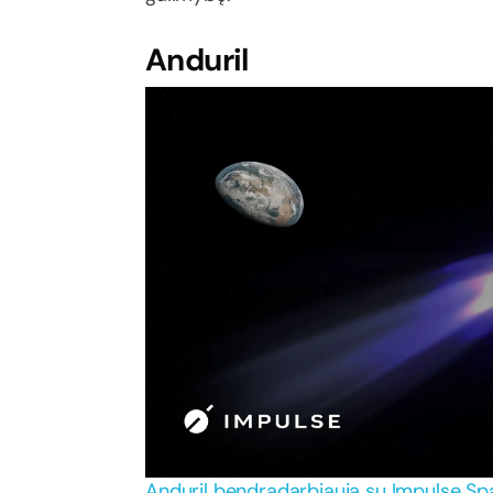
Anduril
Anduril bendradarbiauja su Impulse Spa