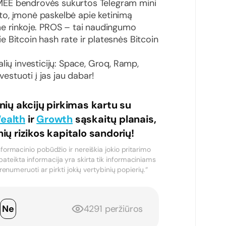
MEE bendrovės sukurtos Telegram mini
o, įmonė paskelbė apie ketinimą
e rinkoje. PROS – tai naudingumo
rie Bitcoin hash rate ir platesnės Bitcoin
lių investicijų: Space, Groq, Ramp,
vestuoti į jas jau dabar!
nių akcijų pirkimas kartu su
ealth
ir
Growth
sąskaitų planais,
inių rizikos kapitalo sandorių!
formacinio pobūdžio ir nereiškia jokio pritarimo
teikta informacija yra skirta tik informaciniams
renumeruoti ar pirkti jokių vertybinių popierių.“
p
Ne
4291 peržiūros