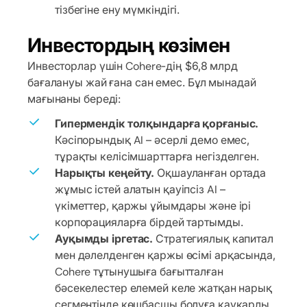
тізбегіне ену мүмкіндігі.
Инвестордың көзімен
Инвесторлар үшін Cohere-дің $6,8 млрд
бағалануы жай ғана сан емес. Бұл мынадай
мағынаны береді:
Гипермендік толқындарға қорғаныс.
Кәсіпорындық AI – әсерлі демо емес,
тұрақты келісімшарттарға негізделген.
Нарықты кеңейту.
Оқшауланған ортада
жұмыс істей алатын қауіпсіз AI –
үкіметтер, қаржы ұйымдары және ірі
корпорацияларға бірдей тартымды.
Ауқымды іргетас.
Стратегиялық капитал
мен дәлелденген қаржы өсімі арқасында,
Cohere тұтынушыға бағытталған
бәсекелестер елемей келе жатқан нарық
сегментінде көшбасшы болуға қауқарлы.