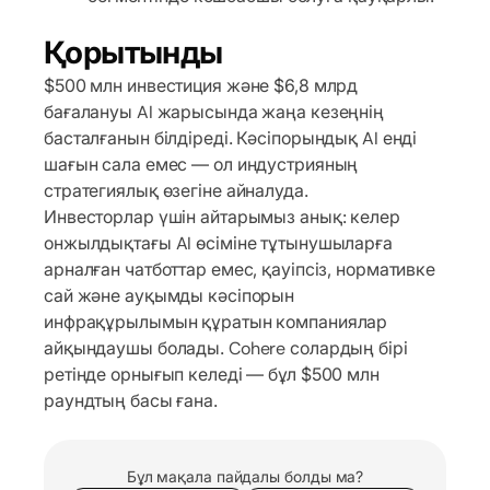
Қорытынды
$500 млн инвестиция және $6,8 млрд
бағалануы AI жарысында жаңа кезеңнің
басталғанын білдіреді. Кәсіпорындық AI енді
шағын сала емес — ол индустрияның
стратегиялық өзегіне айналуда.
Инвесторлар үшін айтарымыз анық: келер
онжылдықтағы AI өсіміне тұтынушыларға
арналған чатботтар емес, қауіпсіз, нормативке
сай және ауқымды кәсіпорын
инфрақұрылымын құратын компаниялар
айқындаушы болады. Cohere солардың бірі
ретінде орнығып келеді — бұл $500 млн
раундтың басы ғана.
Бұл мақала пайдалы болды ма?