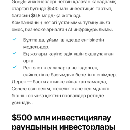
Google инженерлері негізін қалаған канадалық
стартап бүгінде $500 млн инвестиция тартып,
бағасын $6,8 млрд-қа жеткізді.
Компанияның негізгі ұстанымы: тұтынушыға
емес, бизнеске арналған AI инфрақұрылымы.
Бұлтта да, ұйым ішінде де енгізілетін
модельдер.
Ең жоғары қауіпсіздік үшін оқшауланған
орта.
Реттелетін салаларға негізделген,
сәйкестікке басымдық беретін шешімдер.
Дерек — басты активке айналған заманда,
Cohere өзін сенім, жекелік және сенімділікті
бірінші орынға қоятын провайдер ретінде
ұсынады.
$500 млн инвестициялау
раундының инвесторлары