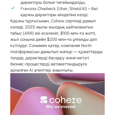
директоры болып тағайындалды,
Francois Chadwick (Uber, Shield AI) – бас
қаржы директоры міндетіне келді.
Қаржы тұрғысынан, Cohere серпінді дамып
келеді. 2025 жылы жылдық қайталанатын
табыс (ARR) екі еселеніп, $100 млн-ға жетті,
жыл соңына дейін $200 млн-ға ұлғаяды деп
күтілуде. Сонымен қатар, компания North
платформасын дамытып жатыр — құжаттарды
талдау, деректерді басқару және негізгі
бизнес-процестерді автоматтандыруға
арналған AI агенттер жиынтығы.