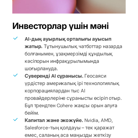
Инвесторлар үшін мәні
AI-дың ауырлық орталығы ауысып
жатыр.
Тұтынушылық чатботтар назарда
болғанымен, ұзақмерзімді құндылық
кәсіпорын инфрақұрылымында
шоғырлануда.
Суверенді AI сұранысы.
Геосаяси
үрдістер америкалық ірі технологиялық
корпорациялардан тыс AI
провайдерлеріне сұранысты өсіріп отыр.
Бұл трендтен Cohere жақсы орын алуға
бейім.
Капитал және экожүйе.
Nvidia, AMD,
Salesforce-тың қолдауы – тек қаражат
емес, саланың аса маңызды жеткізу