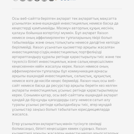
Осы веб-сайтта берілген ақпарат тек ақпараттық мақсатта
ұсынылған және ешқандай инвестициялық немесе басқа да
кеңестерді қамтымайды. Мазмұн авторлық құқық иесінің
қалауы бойынша өзгертілуі мүмкін. Бұл ақпарат Raison
немесе оның аффилиирленген тұлғаларының пікірі болып
табылмайды және оның толықтығы немесе дәлдігіне кепілдік
берілмейді. Raison ұсынатын қызметтер арқылы жасалған
инвестициялар сіздің инвестициялық портфеліңізді
әртараптандыру құралы ретінде қарастырылуы тиіс және тек
тәуелсіз білікті инвестициялық және салық кеңесшісімен
кеңескеннен кейін жасалуы керек. Raison немесе оның
аффилиирленген тұлғалары бұл коммуникация арнасы
арқылы ешқандай инвестициялық, салықтық, құқықтық
немесе өзге де кәсіби кеңес бермейді. Raison-ның осы веб-
сайт немесе басқа да ресурстар арқылы беретін кез келген
ақпараты инвестициялық ұсыныс ретінде қарастырылмауы
керек. Сонымен қатар, осы веб-сайттағы ешқандай ақпарат
қандай да бір құнды қағаздарды сату немесе сатып алу
туралы ұсыныс ретінде қабылданбауы тиіс, егер мұндай
ұсыныстар заңсыз болып табылатын юрисдикцияларда
жасалса.
Егер ұсынылған ақпараттың мәнін түсінуге сенімді
болмасаңыз, білікті кеңесшіден көмек сұраңыз. Raison
қызметтері арқылы жасалған инвестициялар алыпсатарлық