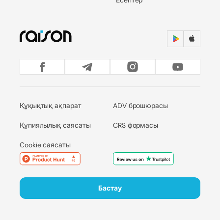
Құқықтық ақпарат
ADV брошюрасы
Құпиялылық саясаты
CRS формасы
Cookie саясаты
Бастау