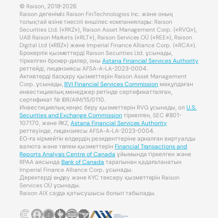
© Raison, 2018-2026
Raison дегеніміз Raison FinTechnologies Inc. және оның
толықтай өзіне тиесілі еншілес компаниялары: Raison
Securities Ltd. («RKZ»), Raison Asset Management Corp. («RVG»),
UAB Raison Markets («RLT»), Raison Services OÜ («REE»), Raison
Digital Ltd («RBZ») және Imperial Finance Alliance Corp. («RCA»).
Брокерлік қызметтерді Raison Securities Ltd. ұсынады,
тіркелген брокер-дилер, оны
Astana Financial Services Authority
реттейді, лицензиясы AFSA-A-LA-2023-0004.
Активтерді басқару қызметтерін Raison Asset Management
Corp. ұсынады,
BVI Financial Services Commission
мақұлдаған
инвестициялық менеджер ретінде сертификатталған,
сертификат № IBR/AIM/15/0110.
Инвестициялық кеңес беру қызметтерін RVG ұсынады, ол
U.S.
Securities and Exchange Commission
тіркелген, SEC #801-
107170, және RKZ,
Astana Financial Services Authority
реттеуінде, лицензиясы AFSA-A-LA-2023-0004.
ЕО-ға кірмейтін елдердің резиденттеріне арналған виртуалды
валюта және төлем қызметтерін
Financial Transactions and
Reports Analysis Centre of Canada
ұйымында тіркелген және
RPAA аясында
Bank of Canada
тарапынан қадағаланатын
Imperial Finance Alliance Corp. ұсынады.
Деректерді өңдеу және KYC тексеру қызметтерін Raison
Services OÜ ұсынады.
Raison AIX сауда қатысушысы болып табылады.