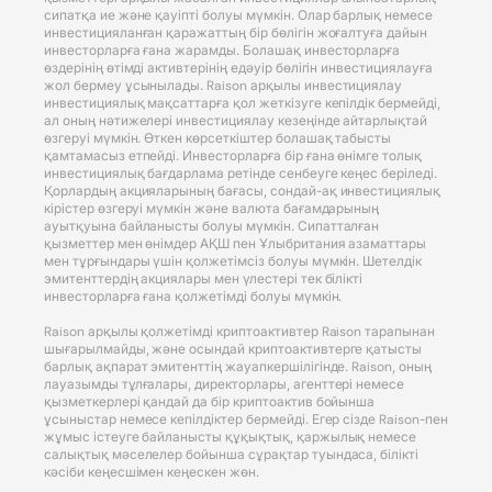
сипатқа ие және қауіпті болуы мүмкін. Олар барлық немесе
инвестицияланған қаражаттың бір бөлігін жоғалтуға дайын
инвесторларға ғана жарамды. Болашақ инвесторларға
өздерінің өтімді активтерінің едәуір бөлігін инвестициялауға
жол бермеу ұсынылады. Raison арқылы инвестициялау
инвестициялық мақсаттарға қол жеткізуге кепілдік бермейді,
ал оның нәтижелері инвестициялау кезеңінде айтарлықтай
өзгеруі мүмкін. Өткен көрсеткіштер болашақ табысты
қамтамасыз етпейді. Инвесторларға бір ғана өнімге толық
инвестициялық бағдарлама ретінде сенбеуге кеңес беріледі.
Қорлардың акцияларының бағасы, сондай-ақ инвестициялық
кірістер өзгеруі мүмкін және валюта бағамдарының
ауытқуына байланысты болуы мүмкін. Сипатталған
қызметтер мен өнімдер АҚШ пен Ұлыбритания азаматтары
мен тұрғындары үшін қолжетімсіз болуы мүмкін. Шетелдік
эмитенттердің акциялары мен үлестері тек білікті
инвесторларға ғана қолжетімді болуы мүмкін.
Raison арқылы қолжетімді криптоактивтер Raison тарапынан
шығарылмайды, және осындай криптоактивтерге қатысты
барлық ақпарат эмитенттің жауапкершілігінде. Raison, оның
лауазымды тұлғалары, директорлары, агенттері немесе
қызметкерлері қандай да бір криптоактив бойынша
ұсыныстар немесе кепілдіктер бермейді. Егер сізде Raison-пен
жұмыс істеуге байланысты құқықтық, қаржылық немесе
салықтық мәселелер бойынша сұрақтар туындаса, білікті
кәсіби кеңесшімен кеңескен жөн.