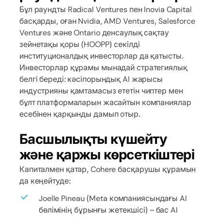
Бұл раундты Radical Ventures пен Inovia Capital
басқарды, оған Nvidia, AMD Ventures, Salesforce
Ventures және Ontario денсаулық сақтау
зейнетақы қоры (HOOPP) секілді
институционалдық инвесторлар да қатысты.
Инвесторлар құрамы мынадай стратегиялық
белгі береді: кәсіпорындық AI жарысы
индустрияны қамтамасыз ететін чиптер мен
бұлт платформаларын жасайтын компаниялар
есебінен қарқынды дамып отыр.
Басшылықты күшейту
және қаржы көрсеткіштері
Капиталмен қатар, Cohere басқарушы құрамын
да кеңейтуде:
Joelle Pineau (Meta компаниясындағы AI
бөлімінің бұрынғы жетекшісі) – бас AI