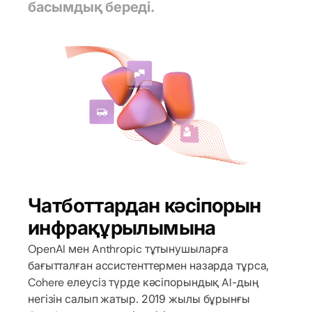
басымдық береді.
Чатботтардан кәсіпорын
инфрақұрылымына
OpenAI мен Anthropic тұтынушыларға
бағытталған ассистенттермен назарда тұрса,
Cohere елеусіз түрде кәсіпорындық AI-дың
негізін салып жатыр. 2019 жылы бұрынғы