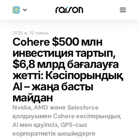
2025 ж. 15 тамыз
Cohere $500 млн
инвестиция тартып,
$6,8 млрд бағалауға
жетті: Кәсіпорындық
AI – жаңа басты
майдан
Nvidia, AMD және Salesforce
қолдауымен Cohere кәсіпорындық
AI мен қауіпсіз, GPS-сыз
корпоративтік шешімдерге