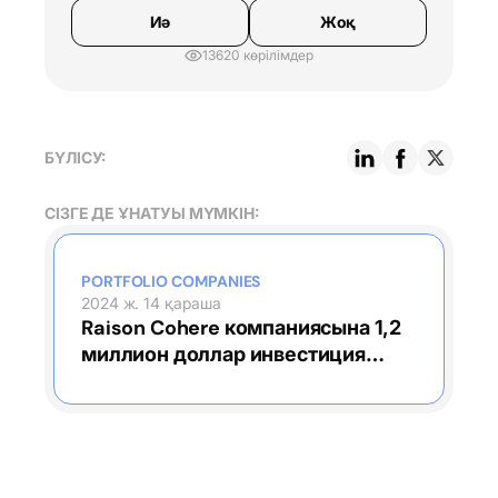
Иә
Жоқ
13620 көрілімдер
БҮЛІСУ:
СІЗГЕ ДЕ ҰНАТУЫ МҮМКІН:
PORTFOLIO COMPANIES
2024 ж. 14 қараша
Raison Cohere компаниясына 1,2
миллион доллар инвестиция
салды