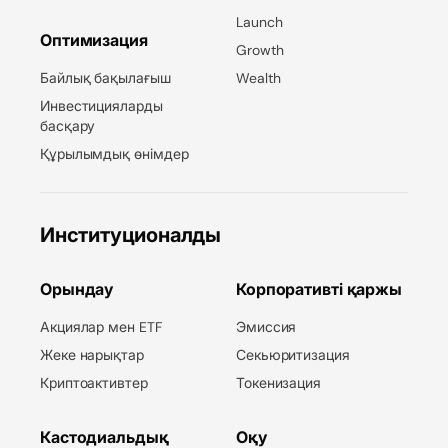
Launch
Оптимизация
Growth
Байлық бақылағыш
Wealth
Инвестицияларды
басқару
Құрылымдық өнімдер
Институционалды
Орындау
Корпоративті қаржы
Акциялар мен ETF
Эмиссия
Жеке нарықтар
Секьюритизация
Криптоактивтер
Токенизация
Кастодиальдық
Оқу