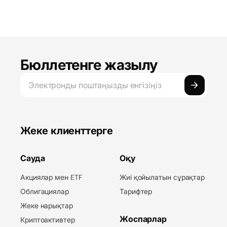
Бюллетенге жазылу
Жеке клиенттерге
Сауда
Оқу
Акциялар мен ETF
Жиі қойылатын сұрақтар
Облигациялар
Тарифтер
Жеке нарықтар
Жоспарлар
Криптоактивтер