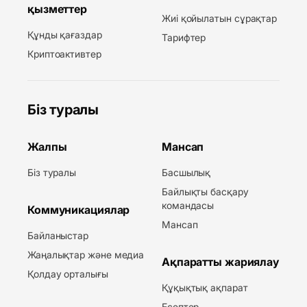
қызметтер
Жиі қойылатын сұрақтар
Құнды қағаздар
Тарифтер
Криптоактивтер
Біз туралы
Жалпы
Мансап
Біз туралы
Басшылық
Байлықты басқару
командасы
Коммуникациялар
Мансап
Байланыстар
Жаңалықтар және медиа
Ақпаратты жариялау
Қолдау орталығы
Құқықтық ақпарат
Есептер