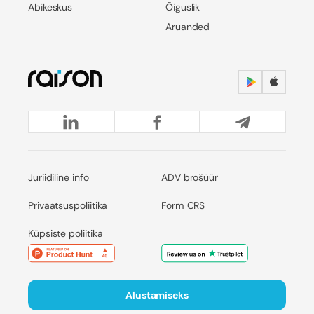
Abikeskus
Õiguslik
Aruanded
Juriidiline info
ADV brošüür
Privaatsuspoliitika
Form CRS
Küpsiste poliitika
Alustamiseks