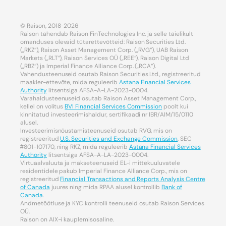
© Raison, 2018-2026
Raison tähendab Raison FinTechnologies Inc. ja selle täielikult
omanduses olevaid tütarettevõtteid: Raison Securities Ltd.
(„RKZ“), Raison Asset Management Corp. („RVG“), UAB Raison
Markets („RLT“), Raison Services OÜ („REE“), Raison Digital Ltd
(„RBZ“) ja Imperial Finance Alliance Corp. („RCA“).
Vahendusteenuseid osutab Raison Securities Ltd., registreeritud
maakler-ettevõte, mida reguleerib
Astana Financial Services
Authority
litsentsiga AFSA-A-LA-2023-0004.
Varahaldusteenuseid osutab Raison Asset Management Corp.,
kellel on volitus
BVI Financial Services Commission
poolt kui
kinnitatud investeerimishaldur, sertifikaadi nr IBR/AIM/15/0110
alusel.
Investeerimisnõustamisteenuseid osutab RVG, mis on
registreeritud
U.S. Securities and Exchange Commission
, SEC
#801-107170, ning RKZ, mida reguleerib
Astana Financial Services
Authority
litsentsiga AFSA-A-LA-2023-0004.
Virtuaalvaluuta ja makseteenuseid EL-i mittekuuluvatele
residentidele pakub Imperial Finance Alliance Corp., mis on
registreeritud
Financial Transactions and Reports Analysis Centre
of Canada
juures ning mida RPAA alusel kontrollib
Bank of
Canada
.
Andmetöötluse ja KYC kontrolli teenuseid osutab Raison Services
OÜ.
Raison on AIX-i kauplemisosaline.