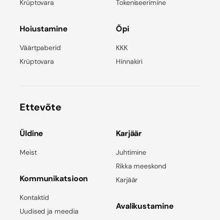
Krüptovara
Tokeniseerimine
Hoiustamine
Õpi
Väärtpaberid
KKK
Krüptovara
Hinnakiri
Ettevõte
Üldine
Karjäär
Meist
Juhtimine
Rikka meeskond
Kommunikatsioon
Karjäär
Kontaktid
Avalikustamine
Uudised ja meedia