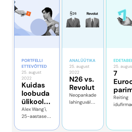
PORTFELLI
ANALÜÜTIKA
EDETABE
ETTEVÕTTED
25. august
25. augu
7
25. august
2022
N26 vs.
2022
Euro
Kuidas
Revolut
pari
loobuda
Neopankade
idufi
Reiting
ülikoolist
lahinguväli
idufirma
mida
ja
Alex Wang'i,
kuumeneb,
mis on
2022
25-aastase
kuna
ehitada
alustan
aasta
Scale A.I.
tööstusharu
7
tööstust
jälgi
asutaja, lugu
jätkab