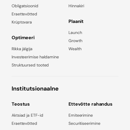
Obligatsioonid
Hinnakiri
Eraettevõtted
Plaanit
Krüptovara
Launch
Optimeeri
Growth
Rikka jälgija
Wealth
Investeerimise haldamine
Struktuursed tooted
Institutsionaalne
Teostus
Ettevõtte rahandus
Aktsiad ja ETF-id
Emiteerimine
Eraettevõtted
Securitiseerimine