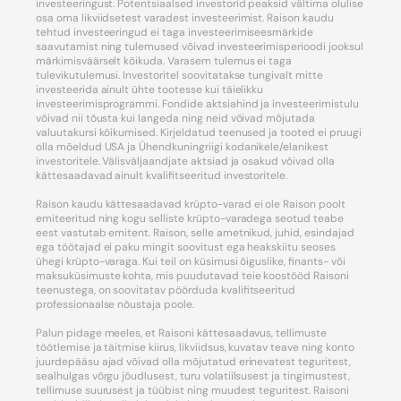
investeeringust. Potentsiaalsed investorid peaksid vältima olulise
osa oma likviidsetest varadest investeerimist. Raison kaudu
tehtud investeeringud ei taga investeerimiseesmärkide
saavutamist ning tulemused võivad investeerimisperioodi jooksul
märkimisväärselt kõikuda. Varasem tulemus ei taga
tulevikutulemusi. Investoritel soovitatakse tungivalt mitte
investeerida ainult ühte tootesse kui täielikku
investeerimisprogrammi. Fondide aktsiahind ja investeerimistulu
võivad nii tõusta kui langeda ning neid võivad mõjutada
valuutakursi kõikumised. Kirjeldatud teenused ja tooted ei pruugi
olla mõeldud USA ja Ühendkuningriigi kodanikele/elanikest
investoritele. Välisväljaandjate aktsiad ja osakud võivad olla
kättesaadavad ainult kvalifitseeritud investoritele.
Raison kaudu kättesaadavad krüpto-varad ei ole Raison poolt
emiteeritud ning kogu selliste krüpto-varadega seotud teabe
eest vastutab emitent. Raison, selle ametnikud, juhid, esindajad
ega töötajad ei paku mingit soovitust ega heakskiitu seoses
ühegi krüpto-varaga. Kui teil on küsimusi õiguslike, finants- või
maksuküsimuste kohta, mis puudutavad teie koostööd Raisoni
teenustega, on soovitatav pöörduda kvalifitseeritud
professionaalse nõustaja poole.
Palun pidage meeles, et Raisoni kättesaadavus, tellimuste
töötlemise ja täitmise kiirus, likviidsus, kuvatav teave ning konto
juurdepääsu ajad võivad olla mõjutatud erinevatest teguritest,
sealhulgas võrgu jõudlusest, turu volatiilsusest ja tingimustest,
tellimuse suurusest ja tüübist ning muudest teguritest. Raisoni