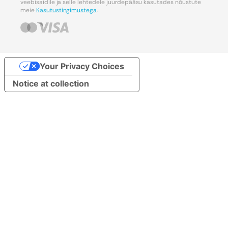
veebisaidile ja selle lehtedele juurdepääsu kasutades nõustute
meie
Kasutustingimustega
.
Your Privacy Choices
Notice at collection