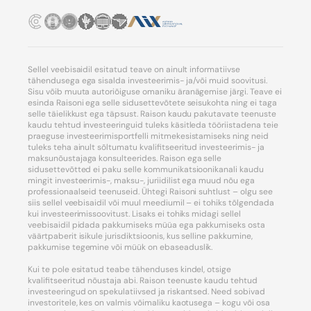
Sellel veebisaidil esitatud teave on ainult informatiivse
tähendusega ega sisalda investeerimis- ja/või muid soovitusi.
Sisu võib muuta autoriõiguse omaniku äranägemise järgi. Teave ei
esinda Raisoni ega selle sidusettevõtete seisukohta ning ei taga
selle täielikkust ega täpsust. Raison kaudu pakutavate teenuste
kaudu tehtud investeeringuid tuleks käsitleda tööriistadena teie
praeguse investeerimisportfelli mitmekesistamiseks ning neid
tuleks teha ainult sõltumatu kvalifitseeritud investeerimis- ja
maksunõustajaga konsulteerides. Raison ega selle
sidusettevõtted ei paku selle kommunikatsioonikanali kaudu
mingit investeerimis-, maksu-, juriidilist ega muud nõu ega
professionaalseid teenuseid. Ühtegi Raisoni suhtlust – olgu see
siis sellel veebisaidil või muul meediumil – ei tohiks tõlgendada
kui investeerimissoovitust. Lisaks ei tohiks midagi sellel
veebisaidil pidada pakkumiseks müüa ega pakkumiseks osta
väärtpaberit isikule jurisdiktsioonis, kus selline pakkumine,
pakkumise tegemine või müük on ebaseaduslik.
Kui te pole esitatud teabe tähenduses kindel, otsige
kvalifitseeritud nõustaja abi. Raison teenuste kaudu tehtud
investeeringud on spekulatiivsed ja riskantsed. Need sobivad
investoritele, kes on valmis võimaliku kaotusega – kogu või osa