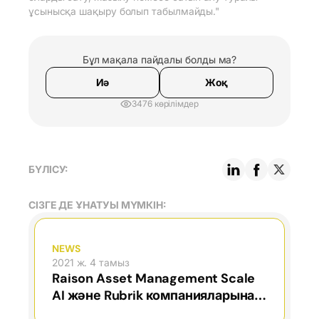
ұсынысқа шақыру болып табылмайды."
Бұл мақала пайдалы болды ма?
Иә
Жоқ
3476 көрілімдер
БҮЛІСУ:
СІЗГЕ ДЕ ҰНАТУЫ МҮМКІН:
NEWS
2021 ж. 4 тамыз
Raison Asset Management Scale
AI және Rubrik компанияларына
инвестиция салды