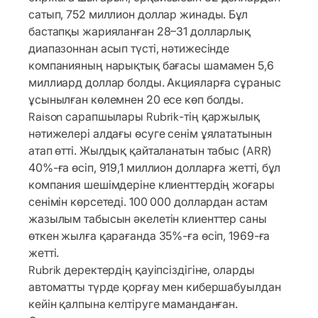
сатып, 752 миллион доллар жинады. Бұл
бастапқы жарияланған 28–31 долларлық
диапазоннан асып түсті, нәтижесінде
компанияның нарықтық бағасы шамамен 5,6
миллиард доллар болды. Акцияларға сұраныс
ұсынылған көлемнен 20 есе көп болды.
Raison сарапшылары Rubrik-тің қаржылық
нәтижелері алдағы өсуге сенім ұялататынын
атап өтті. Жылдық қайталанатын табыс (ARR)
40%-ға өсіп, 919,1 миллион долларға жетті, бұл
компания шешімдеріне клиенттердің жоғары
сенімін көрсетеді. 100 000 доллардан астам
жазылым табысын әкелетін клиенттер саны
өткен жылға қарағанда 35%-ға өсіп, 1969-ға
жетті.
Rubrik деректердің қауіпсіздігіне, оларды
автоматты түрде қорғау мен кибершабуылдан
кейін қалпына келтіруге маманданған.