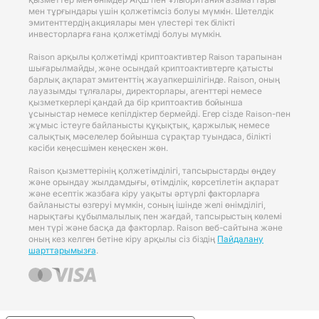
мен тұрғындары үшін қолжетімсіз болуы мүмкін. Шетелдік
эмитенттердің акциялары мен үлестері тек білікті
инвесторларға ғана қолжетімді болуы мүмкін.
Raison арқылы қолжетімді криптоактивтер Raison тарапынан
шығарылмайды, және осындай криптоактивтерге қатысты
барлық ақпарат эмитенттің жауапкершілігінде. Raison, оның
лауазымды тұлғалары, директорлары, агенттері немесе
қызметкерлері қандай да бір криптоактив бойынша
ұсыныстар немесе кепілдіктер бермейді. Егер сізде Raison-пен
жұмыс істеуге байланысты құқықтық, қаржылық немесе
салықтық мәселелер бойынша сұрақтар туындаса, білікті
кәсіби кеңесшімен кеңескен жөн.
Raison қызметтерінің қолжетімділігі, тапсырыстарды өңдеу
және орындау жылдамдығы, өтімділік, көрсетілетін ақпарат
және есептік жазбаға кіру уақыты әртүрлі факторларға
байланысты өзгеруі мүмкін, соның ішінде желі өнімділігі,
нарықтағы құбылмалылық пен жағдай, тапсырыстың көлемі
мен түрі және басқа да факторлар. Raison веб-сайтына және
оның кез келген бетіне кіру арқылы сіз біздің
Пайдалану
шарттарымызға
.