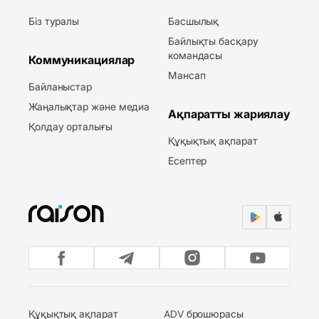
Біз туралы
Басшылық
Байлықты басқару
командасы
Коммуникациялар
Мансап
Байланыстар
Жаңалықтар және медиа
Ақпаратты жариялау
Қолдау орталығы
Құқықтық ақпарат
Есептер
Құқықтық ақпарат
ADV брошюрасы