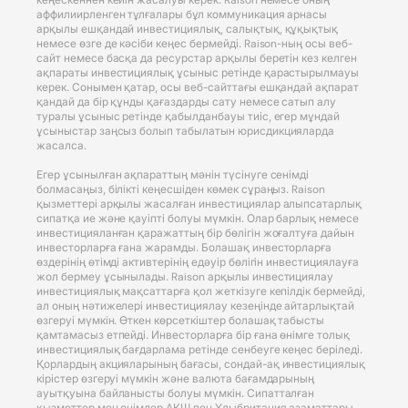
аффилиирленген тұлғалары бұл коммуникация арнасы
арқылы ешқандай инвестициялық, салықтық, құқықтық
немесе өзге де кәсіби кеңес бермейді. Raison-ның осы веб-
сайт немесе басқа да ресурстар арқылы беретін кез келген
ақпараты инвестициялық ұсыныс ретінде қарастырылмауы
керек. Сонымен қатар, осы веб-сайттағы ешқандай ақпарат
қандай да бір құнды қағаздарды сату немесе сатып алу
туралы ұсыныс ретінде қабылданбауы тиіс, егер мұндай
ұсыныстар заңсыз болып табылатын юрисдикцияларда
жасалса.
Егер ұсынылған ақпараттың мәнін түсінуге сенімді
болмасаңыз, білікті кеңесшіден көмек сұраңыз. Raison
қызметтері арқылы жасалған инвестициялар алыпсатарлық
сипатқа ие және қауіпті болуы мүмкін. Олар барлық немесе
инвестицияланған қаражаттың бір бөлігін жоғалтуға дайын
инвесторларға ғана жарамды. Болашақ инвесторларға
өздерінің өтімді активтерінің едәуір бөлігін инвестициялауға
жол бермеу ұсынылады. Raison арқылы инвестициялау
инвестициялық мақсаттарға қол жеткізуге кепілдік бермейді,
ал оның нәтижелері инвестициялау кезеңінде айтарлықтай
өзгеруі мүмкін. Өткен көрсеткіштер болашақ табысты
қамтамасыз етпейді. Инвесторларға бір ғана өнімге толық
инвестициялық бағдарлама ретінде сенбеуге кеңес беріледі.
Қорлардың акцияларының бағасы, сондай-ақ инвестициялық
кірістер өзгеруі мүмкін және валюта бағамдарының
ауытқуына байланысты болуы мүмкін. Сипатталған
қызметтер мен өнімдер АҚШ пен Ұлыбритания азаматтары