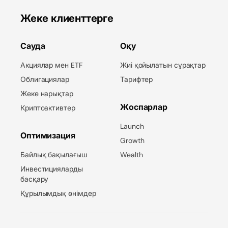
Жеке клиенттерге
Сауда
Оқу
Акциялар мен ETF
Жиі қойылатын сұрақтар
Облигациялар
Тарифтер
Жеке нарықтар
Жоспарлар
Криптоактивтер
Launch
Оптимизация
Growth
Байлық бақылағыш
Wealth
Инвестицияларды
басқару
Құрылымдық өнімдер