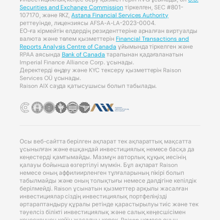
Securities and Exchange Commission
тіркелген, SEC #801-
107170, және RKZ,
Astana Financial Services Authority
реттеуінде, лицензиясы AFSA-A-LA-2023-0004.
ЕО-ға кірмейтін елдердің резиденттеріне арналған виртуалды
валюта және төлем қызметтерін
Financial Transactions and
Reports Analysis Centre of Canada
ұйымында тіркелген және
RPAA аясында
Bank of Canada
тарапынан қадағаланатын
Imperial Finance Alliance Corp. ұсынады.
Деректерді өңдеу және KYC тексеру қызметтерін Raison
Services OÜ ұсынады.
Raison AIX сауда қатысушысы болып табылады.
Осы веб-сайтта берілген ақпарат тек ақпараттық мақсатта
ұсынылған және ешқандай инвестициялық немесе басқа да
кеңестерді қамтымайды. Мазмұн авторлық құқық иесінің
қалауы бойынша өзгертілуі мүмкін. Бұл ақпарат Raison
немесе оның аффилиирленген тұлғаларының пікірі болып
табылмайды және оның толықтығы немесе дәлдігіне кепілдік
берілмейді. Raison ұсынатын қызметтер арқылы жасалған
инвестициялар сіздің инвестициялық портфеліңізді
әртараптандыру құралы ретінде қарастырылуы тиіс және тек
тәуелсіз білікті инвестициялық және салық кеңесшісімен
кеңескеннен кейін жасалуы керек. Raison немесе оның