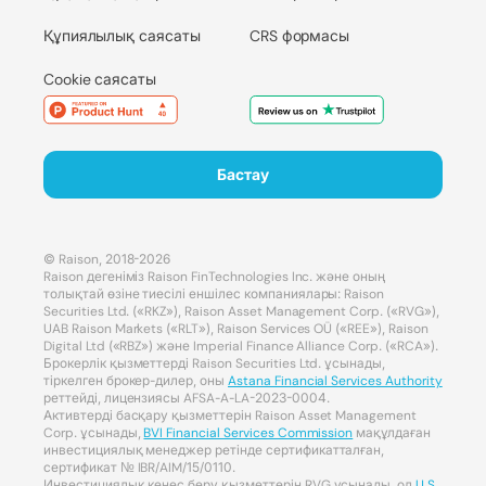
Құпиялылық саясаты
CRS формасы
Cookie саясаты
Бастау
© Raison, 2018-2026
Raison дегеніміз Raison FinTechnologies Inc. және оның
толықтай өзіне тиесілі еншілес компаниялары: Raison
Securities Ltd. («RKZ»), Raison Asset Management Corp. («RVG»),
UAB Raison Markets («RLT»), Raison Services OÜ («REE»), Raison
Digital Ltd («RBZ») және Imperial Finance Alliance Corp. («RCA»).
Брокерлік қызметтерді Raison Securities Ltd. ұсынады,
тіркелген брокер-дилер, оны
Astana Financial Services Authority
реттейді, лицензиясы AFSA-A-LA-2023-0004.
Активтерді басқару қызметтерін Raison Asset Management
Corp. ұсынады,
BVI Financial Services Commission
мақұлдаған
инвестициялық менеджер ретінде сертификатталған,
сертификат № IBR/AIM/15/0110.
Инвестициялық кеңес беру қызметтерін RVG ұсынады, ол
U.S.