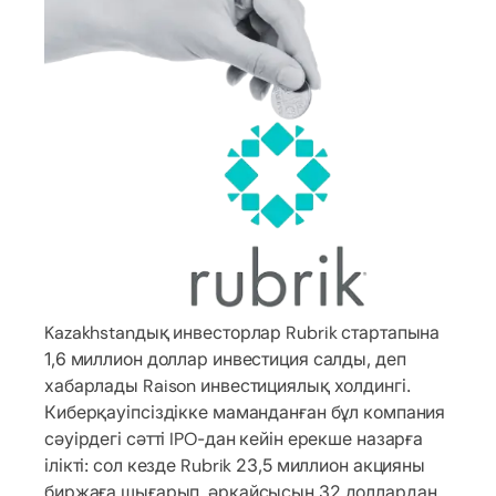
Kazakhstanдық инвесторлар Rubrik стартапына
1,6 миллион доллар инвестиция салды, деп
хабарлады Raison инвестициялық холдингі.
Киберқауіпсіздікке маманданған бұл компания
сәуірдегі сәтті IPO-дан кейін ерекше назарға
ілікті: сол кезде Rubrik 23,5 миллион акцияны
биржаға шығарып, әрқайсысын 32 доллардан