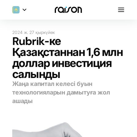
2024 ж. 27 қыркүйек
Rubrik-ке
Қазақстаннан 1,6 млн
доллар инвестиция
салынды
Жаңа капитал келесі буын
технологияларын дамытуға жол
ашады