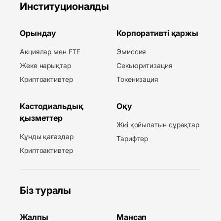
Институционалды
Орындау
Корпоративті қаржы
Акциялар мен ETF
Эмиссия
Жеке нарықтар
Секьюритизация
Криптоактивтер
Токенизация
Кастодиальдық
Оқу
қызметтер
Жиі қойылатын сұрақтар
Құнды қағаздар
Тарифтер
Криптоактивтер
Біз туралы
Жалпы
Мансап