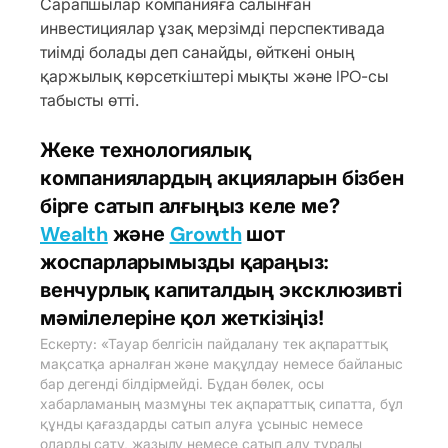
Сарапшылар компанияға салынған
инвестициялар ұзақ мерзімді перспективада
тиімді болады деп санайды, өйткені оның
қаржылық көрсеткіштері мықты және IPO-сы
табысты өтті.
Жеке технологиялық
компаниялардың акцияларын бізбен
бірге сатып алғыңыз келе ме?
Wealth
және
Growth
шот
жоспарларымызды қараңыз:
венчурлық капиталдың эксклюзивті
мәмілелеріне қол жеткізіңіз!
Ескерту: «Тауар белгісін пайдалану тек ақпараттық
мақсатқа арналған және мақұлдау немесе байланыс
бар дегенді білдірмейді. Бұдан бөлек, осы
хабарламаның мазмұны тек ақпараттық сипатта, бұл
құнды қағаздарды сатып алуға ұсыныс немесе
оларды сату, жазылу немесе сатып алу туралы