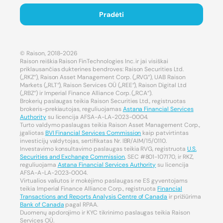
Pradėti
© Raison, 2018-2026
Raison reiškia Raison FinTechnologies Inc. ir jai visiškai
priklausančias dukterines bendroves: Raison Securities Ltd.
(„RKZ“), Raison Asset Management Corp. („RVG“), UAB Raison
Markets („RLT“), Raison Services OÜ („REE“), Raison Digital Ltd
(„RBZ“) ir Imperial Finance Alliance Corp. („RCA“).
Brokerių paslaugas teikia Raison Securities Ltd., registruotas
brokeris-prekiautojas, reguliuojamas
Astana Financial Services
Authority
su licencija AFSA-A-LA-2023-0004.
Turto valdymo paslaugas teikia Raison Asset Management Corp.,
įgaliotas
BVI Financial Services Commission
kaip patvirtintas
investicijų valdytojas, sertifikatas Nr. IBR/AIM/15/0110.
Investavimo konsultavimo paslaugas teikia RVG, registruota
U.S.
Securities and Exchange Commission
, SEC #801-107170, ir RKZ,
reguliuojama
Astana Financial Services Authority
su licencija
AFSA-A-LA-2023-0004.
Virtualios valiutos ir mokėjimo paslaugas ne ES gyventojams
teikia Imperial Finance Alliance Corp., registruota
Financial
Transactions and Reports Analysis Centre of Canada
ir prižiūrima
Bank of Canada
pagal RPAA.
Duomenų apdorojimo ir KYC tikrinimo paslaugas teikia Raison
Services OÜ.