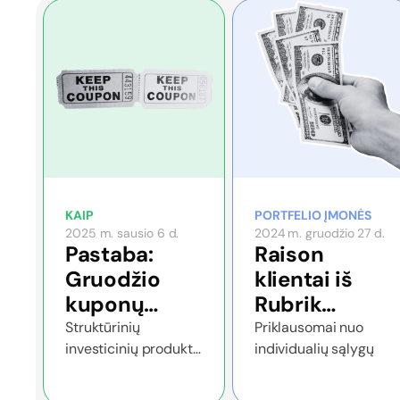
KAIP
PORTFELIO ĮMONĖS
2025 m. sausio 6 d.
2024 m. gruodžio 27 d.
Pastaba:
Raison
Gruodžio
klientai iš
kuponų
Rubrik
išmokos
sandorio
Struktūrinių
Priklausomai nuo
investicinių produktų
individualių sąlygų
uždirbo iki
naujienos
80 % grąžos