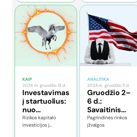
KAIP
ANALITIKA
2024 m. gruodžio 13 d.
2024 m. gruodžio 11 d.
Investavimas
Gruodžio 2–
į startuolius:
6 d.:
nuo
Savaitinis
ankstyvųjų
ekonomikos
Rizikos kapitalo
Pagrindinės rinkos
investicijos į
įžvalgos
etapų iki
atnaujinimas
startuolius
vienaragių