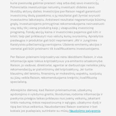
kurie pasiruošę galimai prarasti visą arba dalį savo investicijų.
Potencialūs investuotojai neturėtų investuoti didelės savo
likvidžių aktyvų dalies. Investicijos per Raison negali garantuoti
investicinių tikslų pasiekimo, o jų rezultatai gali žymiai svyruoti
investavimo laikotarpiu. Ankstesni rezultatai negarantuoja būsimų
grąžų. Investuotojams primygtinai rekomenduojama neinvestuoti
visų lėšų tik į vieną produktą kaip į visapusišką investicinę
programą. Fondų akcijų kaina ir investicinės pajamos gali kilti ir
kristi, taip pat priklausyti nuo valiutų kursų svyravimų. Aprašytos
paslaugos ir produktai gali būti neprieinami JAV ir Jungtinės
Karalystės piliečiams/gyventojams. Užsienio emitentų akcijos ir
vienetai gali būti prieinami tik kvalifikuotiems investuotojams.
Per Raison prieinami kriptoaktyvai nėra išleidžiami Raison, ir visa
informacija apie tokius kriptoaktyvus yra emitento atsakomybė.
Raison, jo vadovai, direktoriai, agentai ar darbuotojai neteikia jokių
rekomendacijų ar patvirtinimų dėl kriptoaktyvų. Jei turite
klausimų dėl teisiniu, finansinių ar mokestinių aspektų, susijusių
su jūsų veikla Raison, rekomenduojama kreiptis į kvalifikuotą
specialistą.
Atkreipkite dėmesį, kad Raison prieinamumas, užsakymų
apdorojimo ir vykdymo greitis, likvidumas, rodoma informacija ir
paskyros prieigos laikas priklauso nuo įvairių veiksnių, įskaitant
tinklo našumą, rinkos nepastovumą ir sąlygas, užsakymo dydį ir
tipą bei kitus veiksnius. Naudodamiesi Raison svetaine ir bet
kokiais jos puslapiais, sutinkate su mūsų
Naudojimo sąlygomis
.