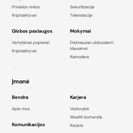
Privatios rinkos
Sekuritizacija
Kriptoaktyvai
Tokenizacija
Globos paslaugos
Mokymai
Vertybiniai popieriai
Dažniausiai užduodami
klausimai
Kriptoaktyvai
Kainodara
Įmonė
Bendra
Karjera
Apie mus
Vadovybė
Wealth komanda
Komunikacijos
Karjera