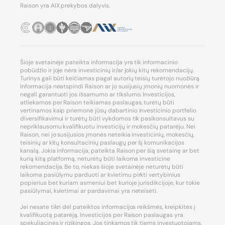
Raison yra AIX prekybos dalyvis.
Šioje svetainėje pateikta informacija yra tik informacinio
pobūdžio ir joje nėra investicinių ir/ar jokių kitų rekomendacijų.
Turinys gali būti keičiamas pagal autorių teisių turėtojo nuožiūrą.
Informacija neatspindi Raison ar jo susijusių įmonių nuomonės ir
negali garantuoti jos išsamumo ar tikslumo. Investicijos,
atliekamos per Raison teikiamas paslaugas, turėtų būti
vertinamos kaip priemonė jūsų dabartinio investicinio portfelio
diversifikavimui ir turėtų būti vykdomos tik pasikonsultavus su
nepriklausomu kvalifikuotu investicijų ir mokesčių patarėju. Nei
Raison, nei jo susijusios įmonės neteikia investicinių, mokesčių,
teisinių ar kitų konsultacinių paslaugų per šį komunikacijos
kanalą. Jokia informacija, pateikta Raison per šią svetainę ar bet
kurią kitą platformą, neturėtų būti laikoma investicine
rekomendacija. Be to, niekas šioje svetainėje neturėtų būti
laikoma pasiūlymu parduoti ar kvietimu pirkti vertybinius
popierius bet kuriam asmeniui bet kurioje jurisdikcijoje, kur tokie
pasiūlymai, kvietimai ar pardavimai yra neteisėti.
Jei nesate tikri dėl pateiktos informacijos reikšmės, kreipkitės į
kvalifikuotą patarėją. Investicijos per Raison paslaugas yra
spekuliacinės ir rizikingos. Jos tinkamos tik tiems investuotojams,