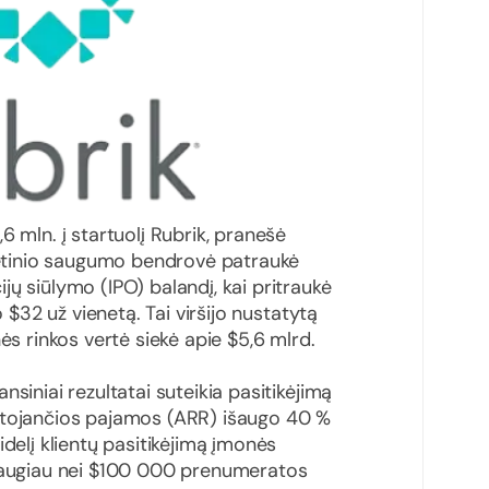
6 mln. į startuolį Rubrik, pranešė
rnetinio saugumo bendrovė patraukė
ų siūlymo (IPO) balandį, kai pritraukė
o $32 už vienetą. Tai viršijo nustatytą
ės rinkos vertė siekė apie $5,6 mlrd.
nsiniai rezultatai suteikia pasitikėjimą
rtojančios pajamos (ARR) išaugo 40 %
idelį klientų pasitikėjimą įmonės
 daugiau nei $100 000 prenumeratos