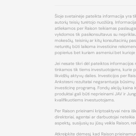
Šioje svetainėje pateikta informacija yra ti
autorių teisių turėtojo nuožiūrą. Informaci
atliekamos per Raison teikiamas paslaugas, 
vykdomos tik pasikonsultavus su nepriklauso
mokesčių, teisinių ar kitų konsultacinių pa
neturėtų būti laikoma investicine rekomend
popierius bet kuriam asmeniui bet kurioje j
Jei nesate tikri dėl pateiktos informacijos 
tinkamos tik tiems investuotojams, kurie pa
likvidžių aktyvų dalies. Investicijos per Rai
Ankstesni rezultatai negarantuoja būsimų 
investicinę programą. Fondų akcijų kaina ir 
produktai gali būti neprieinami JAV ir Jung
kvalifikuotiems investuotojams.
Per Raison prieinami kriptoaktyvai nėra išl
direktoriai, agentai ar darbuotojai neteikia
aspektų, susijusių su jūsų veikla Raison, r
Atkreipkite dėmesį, kad Raison prieinamum