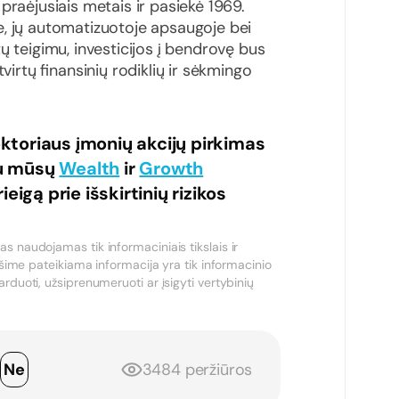
praėjusiais metais ir pasiekė 1969.
, jų automatizuotoje apsaugoje bei
ų teigimu, investicijos į bendrovę bus
virtų finansinių rodiklių ir sėkmingo
ktoriaus įmonių akcijų pirkimas
su mūsų
Wealth
ir
Growth
eigą prie išskirtinių rizikos
 naudojamas tik informaciniais tikslais ir
ešime pateikiama informacija yra tik informacinio
rduoti, užsiprenumeruoti ar įsigyti vertybinių
p
Ne
3484 peržiūros