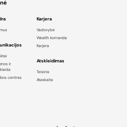
onė
dra
Karjera
 mus
Vadovybė
Wealth komanda
nikacijos
Karjera
ktai
Atskleidimas
enos ir
sklaida
Teisinis
bos centras
Ataskaita