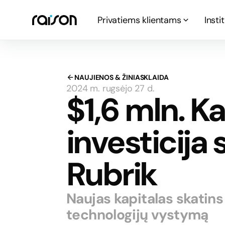
Privatiems klientams
Insti
NAUJIENOS & ŽINIASKLAIDA
2024 m. rugsėjo 27 d.
$1,6 mln. 
investicija 
Rubrik
Naujas kapitalas skatins
technologijų vystymą