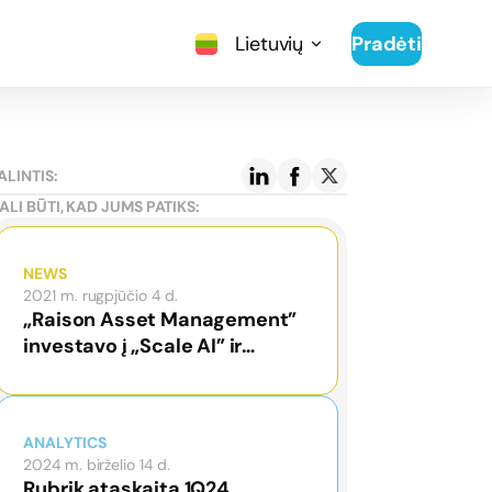
Lietuvių
Pradėti
ALINTIS:
ALI BŪTI, KAD JUMS PATIKS:
NEWS
2021 m. rugpjūčio 4 d.
„Raison Asset Management”
investavo į „Scale AI” ir
„Rubrik“
ANALYTICS
2024 m. birželio 14 d.
Rubrik ataskaita 1Q24