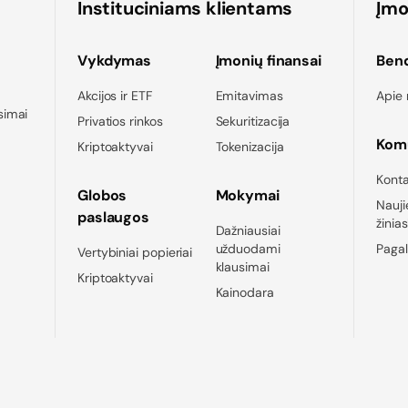
Instituciniams klientams
Įm
Vykdymas
Įmonių finansai
Ben
Akcijos ir ETF
Emitavimas
Apie
simai
Privatios rinkos
Sekuritizacija
Komu
Kriptoaktyvai
Tokenizacija
Konta
Globos
Mokymai
Nauji
paslaugos
žinia
Dažniausiai
užduodami
Pagal
Vertybiniai popieriai
klausimai
Kriptoaktyvai
Kainodara