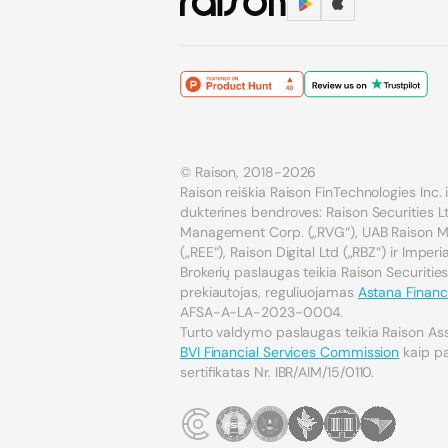
© Raison, 2018-2026
Raison reiškia Raison FinTechnologies Inc. ir
dukterines bendroves: Raison Securities Lt
Management Corp. („RVG“), UAB Raison Mar
(„REE“), Raison Digital Ltd („RBZ“) ir Imper
Brokerių paslaugas teikia Raison Securities
prekiautojas, reguliuojamas
Astana Financi
AFSA-A-LA-2023-0004.
Turto valdymo paslaugas teikia Raison As
BVI Financial Services Commission
kaip pat
sertifikatas Nr. IBR/AIM/15/0110.