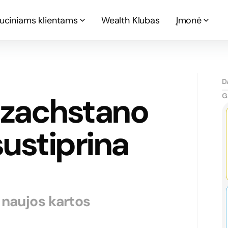
tuciniams klientams
Wealth Klubas
Įmonė
D
Kazachstano
G
sustiprina
 naujos kartos