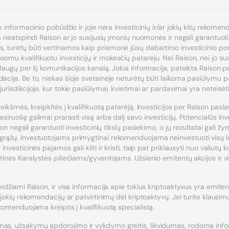
k informacinio pobūdžio ir joje nėra investicinių ir/ar jokių kitų rekomen
ja neatspindi Raison ar jo susijusių įmonių nuomonės ir negali garantuoti
turėtų būti vertinamos kaip priemonė jūsų dabartinio investicinio portfe
mu kvalifikuotu investicijų ir mokesčių patarėju. Nei Raison, nei jo susi
slaugų per šį komunikacijos kanalą. Jokia informacija, pateikta Raison pe
acija. Be to, niekas šioje svetainėje neturėtų būti laikoma pasiūlymu pa
urisdikcijoje, kur tokie pasiūlymai, kvietimai ar pardavimai yra neteisėti
reikšmės, kreipkitės į kvalifikuotą patarėją. Investicijos per Raison pasla
siruošę galimai prarasti visą arba dalį savo investicijų. Potencialūs in
son negali garantuoti investicinių tikslų pasiekimo, o jų rezultatai gali žy
grąžų. Investuotojams primygtinai rekomenduojama neinvestuoti visų lėš
investicinės pajamos gali kilti ir kristi, taip pat priklausyti nuo valiut
tinės Karalystės piliečiams/gyventojams. Užsienio emitentų akcijos ir vie
eidžiami Raison, ir visa informacija apie tokius kriptoaktyvus yra emit
 jokių rekomendacijų ar patvirtinimų dėl kriptoaktyvų. Jei turite klausimų
ekomenduojama kreiptis į kvalifikuotą specialistą.
as, užsakymų apdorojimo ir vykdymo greitis, likvidumas, rodoma inform