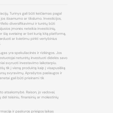
dacijų. Turinys gali būti keičiamas pagal
 jos išsamumo ar tikslumo. Investicijos,
lio diversifikavimui ir turėtų būti
jusios įmonės neteikia investicinių,
r šią svetainę ar bet kurią kitą platformą,
rduoti ar kvietimu pirkti vertybinius
.
ugas yra spekuliacinės ir rizikingos. Jos
vestuotojai neturėtų investuoti didelės savo
miai svyruoti investavimo laikotarpiu.
ų tik į vieną produktą kaip į visapusišką
ų kursų svyravimų. Aprašytos paslaugos ir
netai gali būti prieinami tik
ento atsakomybė. Raison, jo vadovai,
 dėl teisiniu, finansinių ar mokestinių
acija ir paskyros prieigos laikas