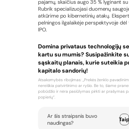
pajamų, skaičius augo 35 % lyginant su 
Rubrik specializuojasi duomenų saugoje
atkūrime po kibernetinių atakų. Ekspert
pelningos ilgalaikėje perspektyvoje dėl t
IPO.
Domina privataus technologijų se
kartu su mumis? Susipažinkite 
sąskaitų planais, kurie suteikia pri
kapitalo sandorių!
Atsakomybės ribojimas: „Prekės ženklo pavadinimas
nereiškia patvirtinimo ar ryšio. Be to, šiame pran
pobūdžio ir nėra pasiūlymas pirkti ar prašymas pa
popierių“.
Ar šis straipsnis buvo
Tai
naudingas?