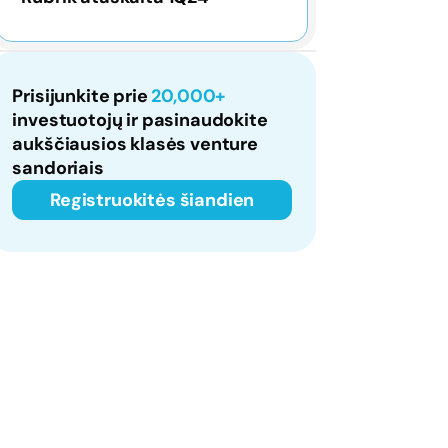
Prisijunkite prie
20,000+
investuotojų ir pasinaudokite
aukščiausios klasės venture
sandoriais
Registruokitės šiandien