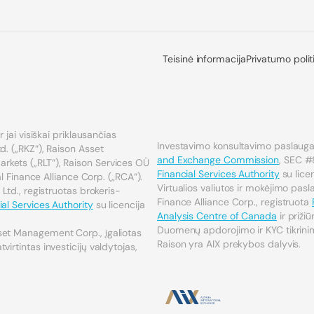
Teisinė informacija
Privatumo polit
 jai visiškai priklausančias
Investavimo konsultavimo paslaugas
d. („RKZ“), Raison Asset
and Exchange Commission
, SEC #
kets („RLT“), Raison Services OÜ
Financial Services Authority
su lic
ial Finance Alliance Corp. („RCA“).
Virtualios valiutos ir mokėjimo pas
 Ltd., registruotas brokeris-
Finance Alliance Corp., registruota
al Services Authority
su licencija
Analysis Centre of Canada
ir priži
Duomenų apdorojimo ir KYC tikrinim
set Management Corp., įgaliotas
Raison yra AIX prekybos dalyvis.
virtintas investicijų valdytojas,