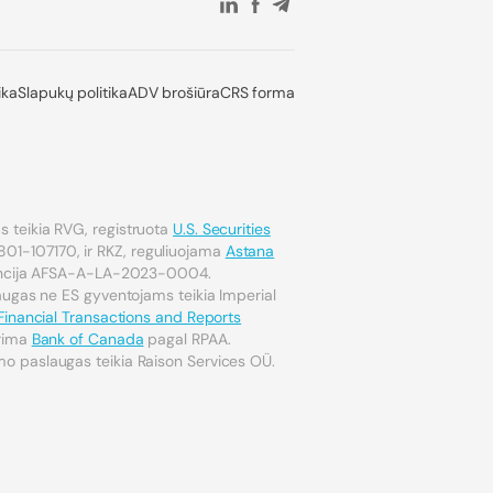
ika
Slapukų politika
ADV brošiūra
CRS forma
 teikia RVG, registruota
U.S. Securities
801-107170, ir RKZ, reguliuojama
Astana
encija AFSA-A-LA-2023-0004.
laugas ne ES gyventojams teikia Imperial
Financial Transactions and Reports
ūrima
Bank of Canada
pagal RPAA.
o paslaugas teikia Raison Services OÜ.