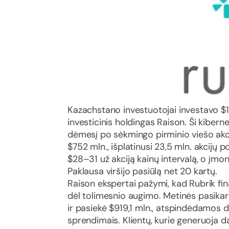
Kazachstano investuotojai investavo $1,
investicinis holdingas Raison. Ši kibe
dėmesį po sėkmingo pirminio viešo akcij
$752 mln., išplatinusi 23,5 mln. akcijų p
$28–31 už akciją kainų intervalą, o įmon
Paklausa viršijo pasiūlą net 20 kartų.
Raison ekspertai pažymi, kad Rubrik fina
dėl tolimesnio augimo. Metinės pasika
ir pasiekė $919,1 mln., atspindėdamos d
sprendimais. Klientų, kurie generuoja