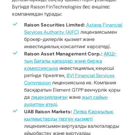
Бүгінде Raison FinTechnologies бес еншілес
компаниядан тұрады:
Raison Securities Limited:
Astana Financial
Services Authority (AIFC)
лицензиясымен
брокер-дилерлік қызмет және
инвестициялық консалтинг көрсетеді.
Raison Asset Management Corp.:
АҚШ-
тың Бағалы қағаздар және биржа
комиссиясына
инвестициялық кеңесші
ретінде тіркелген,
BVI Financial Services
Commission
лицензиясына ие. Компания
басқаратын Element GTPP венчурлік қоры
да
лицензияланған
және
жыл сайын
аудиттен өтеді
.
UAB Raison Markets:
Литва Қаржылық
қылмыстарды тергеу қызметі
лицензиясымен виртуалды валюталарды
айырбастау және виртуалды