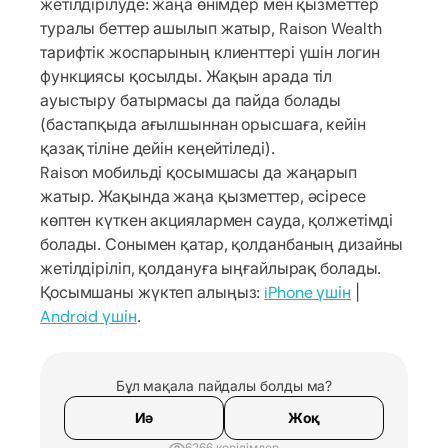
жетілдірілуде: жаңа өнімдер мен қызметтер
туралы беттер ашылып жатыр, Raison Wealth
тарифтік жоспарының клиенттері үшін логин
функциясы қосылды. Жақын арада тіл
ауыстыру батырмасы да пайда болады
(бастапқыда ағылшыннан орысшаға, кейін
қазақ тіліне дейін кеңейтіледі).
Raison мобильді қосымшасы да жаңарып
жатыр. Жақында жаңа қызметтер, әсіресе
көптен күткен акциялармен сауда, қолжетімді
болады. Сонымен қатар, қолданбаның дизайны
жетілдіріліп, қолдануға ыңғайлырақ болады.
Қосымшаны жүктеп алыңыз:
iPhone үшін
|
Android үшін
.
Бұл мақала пайдалы болды ма?
Иә
Жоқ
6266 көрілімдер