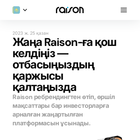
2023 ж. 25 қазан
Жаңа Raison-ға қош
келдіңіз —
отбасыңыздың
қаржысы
қалтаңызда
Raison ребрендингтен өтіп, өршіл
мақсаттары бар инвесторларға
арналған жаңартылған
платформасын ұсынады.