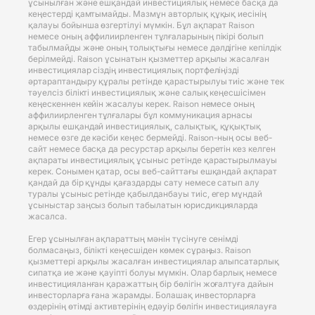
ұсынылған және ешқандай инвестициялық немесе басқа да
кеңестерді қамтымайды. Мазмұн авторлық құқық иесінің
қалауы бойынша өзгертілуі мүмкін. Бұл ақпарат Raison
немесе оның аффилиирленген тұлғаларының пікірі болып
табылмайды және оның толықтығы немесе дәлдігіне кепілдік
берілмейді. Raison ұсынатын қызметтер арқылы жасалған
инвестициялар сіздің инвестициялық портфеліңізді
әртараптандыру құралы ретінде қарастырылуы тиіс және тек
тәуелсіз білікті инвестициялық және салық кеңесшісімен
кеңескеннен кейін жасалуы керек. Raison немесе оның
аффилиирленген тұлғалары бұл коммуникация арнасы
арқылы ешқандай инвестициялық, салықтық, құқықтық
немесе өзге де кәсіби кеңес бермейді. Raison-ның осы веб-
сайт немесе басқа да ресурстар арқылы беретін кез келген
ақпараты инвестициялық ұсыныс ретінде қарастырылмауы
керек. Сонымен қатар, осы веб-сайттағы ешқандай ақпарат
қандай да бір құнды қағаздарды сату немесе сатып алу
туралы ұсыныс ретінде қабылданбауы тиіс, егер мұндай
ұсыныстар заңсыз болып табылатын юрисдикцияларда
жасалса.
Егер ұсынылған ақпараттың мәнін түсінуге сенімді
болмасаңыз, білікті кеңесшіден көмек сұраңыз. Raison
қызметтері арқылы жасалған инвестициялар алыпсатарлық
сипатқа ие және қауіпті болуы мүмкін. Олар барлық немесе
инвестицияланған қаражаттың бір бөлігін жоғалтуға дайын
инвесторларға ғана жарамды. Болашақ инвесторларға
өздерінің өтімді активтерінің едәуір бөлігін инвестициялауға