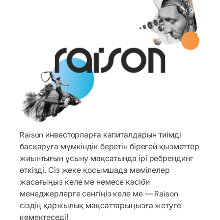
Raison инвесторларға капиталдарын тиімді
басқаруға мүмкіндік беретін бірегей қызметтер
жиынтығын ұсыну мақсатында ірі ребрендинг
өткізді. Сіз жеке қосымшада мәмілелер
жасағыңыз келе ме немесе кәсіби
менеджерлерге сенгіңіз келе ме — Raison
сіздің қаржылық мақсаттарыңызға жетуге
көмектеседі!