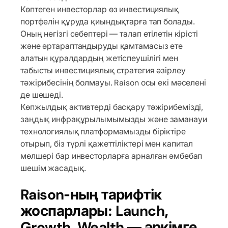
Көптеген инвесторлар өз инвестициялық
портфелін құруда қиындықтарға тап болады.
Оның негізгі себептері — талап етілетін кірісті
және әртараптандыруды қамтамасыз ете
алатын құралдардың жетіспеушілігі мен
табысты инвестициялық стратегия әзірлеу
тәжірибесінің болмауы. Raison осы екі мәселені
де шешеді.
Көпжылдық активтерді басқару тәжірибемізді,
заңдық инфрақұрылымымызды және заманауи
технологиялық платформамызды біріктіре
отырып, біз түрлі қажеттіліктері мен капитал
мөлшері бар инвесторларға арналған әмбебап
шешім жасадық.
Raison-ның тарифтік
жоспарлары: Launch,
Growth, Wealth — әркімге