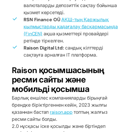
валюталарды депозиттік сақтау бойынша
қызмет көрсетеді.
RSN Finance OÜ
АҚШ-тың Қаржылық
қылмыстарды қадағалау басқармасында
(FinCEN)
ақша қызметтері провайдері
ретінде тіркелген.
Raison Digital Ltd:
сандық кілттерді
сақтауға арналған IT платформа.
Raison қосымшасының
ресми сайты және
мобильді қосымша
Барлық еншілес компанияларды бірыңғай
брендке біріктіргеннен кейін, 2023 жылғы
қазаннан бастап
raison.app
топтың жалғыз
ресми сайты болды.
2.0 нұсқасы іске қосылды және біртіндеп