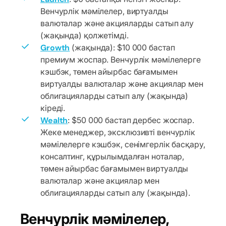
Венчурлік мәмілелер, виртуалды
валюталар және акцияларды сатып алу
(жақында) қолжетімді.
Growth
(жақында): $10 000 бастап
премиум жоспар. Венчурлік мәмілелерге
кэшбэк, төмен айырбас бағамымен
виртуалды валюталар және акциялар мен
облигацияларды сатып алу (жақында)
кіреді.
Wealth
: $50 000 бастап дербес жоспар.
Жеке менеджер, эксклюзивті венчурлік
мәмілелерге кэшбэк, сенімгерлік басқару,
консалтинг, құрылымдалған ноталар,
төмен айырбас бағамымен виртуалды
валюталар және акциялар мен
облигацияларды сатып алу (жақында).
Венчурлік мәмілелер,