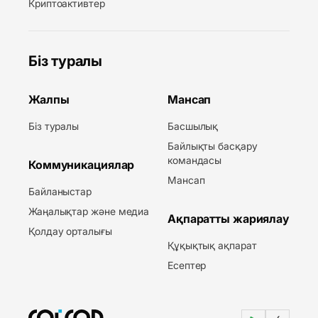
Криптоактивтер
Біз туралы
Жалпы
Мансап
Біз туралы
Басшылық
Байлықты басқару
командасы
Коммуникациялар
Мансап
Байланыстар
Жаңалықтар және медиа
Ақпаратты жариялау
Қолдау орталығы
Құқықтық ақпарат
Есептер