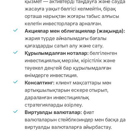
қызмет — активтерді таңдауға және сауда
жасауға уақыт бөлгісі келмейтін, бірақ
орташа нарықтан жоғары табыс алғысы
келетін инвесторларға арналған.
Акциялар мен облигациялар (жақында):
жария түрде айналымдағы бағалы
қағаздарды сатып алу және сату.
Құрылымдалған ноталар:
белгіленген
инвестициялық мерзім, кірістілік және
тәуекел деңгейі бар құрылымдалған
өнімдерге инвестиция.
Консалтинг:
клиент мақсаттары мен
артықшылықтарын ескере отырып,
дараланған инвестициялық
стратегияларды әзірлеу.
Виртуалды валюталар:
фиат
валюталарын стейблкоиндер мен басқа да
виртуалды валюталарға айырбастау.