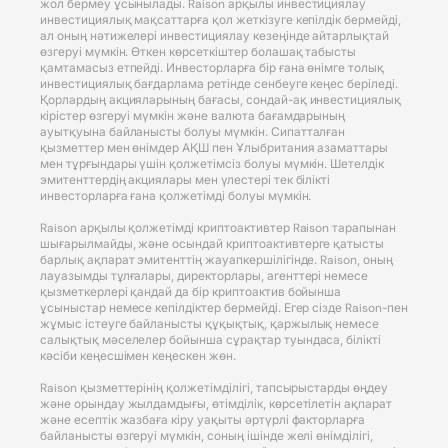
жол бермеу ұсынылады. Raison арқылы инвестициялау
инвестициялық мақсаттарға қол жеткізуге кепілдік бермейді,
ал оның нәтижелері инвестициялау кезеңінде айтарлықтай
өзгеруі мүмкін. Өткен көрсеткіштер болашақ табысты
қамтамасыз етпейді. Инвесторларға бір ғана өнімге толық
инвестициялық бағдарлама ретінде сенбеуге кеңес беріледі.
Қорлардың акцияларының бағасы, сондай-ақ инвестициялық
кірістер өзгеруі мүмкін және валюта бағамдарының
ауытқуына байланысты болуы мүмкін. Сипатталған
қызметтер мен өнімдер АҚШ пен Ұлыбритания азаматтары
мен тұрғындары үшін қолжетімсіз болуы мүмкін. Шетелдік
эмитенттердің акциялары мен үлестері тек білікті
инвесторларға ғана қолжетімді болуы мүмкін.
Raison арқылы қолжетімді криптоактивтер Raison тарапынан
шығарылмайды, және осындай криптоактивтерге қатысты
барлық ақпарат эмитенттің жауапкершілігінде. Raison, оның
лауазымды тұлғалары, директорлары, агенттері немесе
қызметкерлері қандай да бір криптоактив бойынша
ұсыныстар немесе кепілдіктер бермейді. Егер сізде Raison-пен
жұмыс істеуге байланысты құқықтық, қаржылық немесе
салықтық мәселелер бойынша сұрақтар туындаса, білікті
кәсіби кеңесшімен кеңескен жөн.
Raison қызметтерінің қолжетімділігі, тапсырыстарды өңдеу
және орындау жылдамдығы, өтімділік, көрсетілетін ақпарат
және есептік жазбаға кіру уақыты әртүрлі факторларға
байланысты өзгеруі мүмкін, соның ішінде желі өнімділігі,