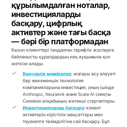
құрылымдалған ноталар,
инвестицияларды
басқару, цифрлық
активтер және тағы басқа
— бәрі бір платформадан
Raison клиенттері таңдалған тарифтік жоспарға
байланысты құралдардың кең ауқымына қол
жеткізе алады.
Венчурлік мәмілелер
: жоғары өсу әлеуеті
бар жекеменшік технология
компанияларына инвестиция, оның ішінде
Anthropic, Neuralink және Scale AI сияқты
Силикон алқабының жетекші стартаптары.
Инвестицияларды басқару
: клиент
активтерін кірістілік мақсаттары мен
тәуекелге төзімділігіне сай басқару. Бұл