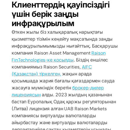
Клиенттердің қауіпсіздігі
үшін берік заңды
инфрақұрылым
Өткен жылы біз халықаралық нарықтағы
қызметтер тізімін кеңейту мақсатында заңды
инфрақұрылымымызды нығайттық. Басқарушы
компания Raison Asset Management
Raison
FinTechnologies-ке қосылды
. Біздің еншілес
компаниямыз Raison Securities,
AIFC
(Қазақстан) тіркелген,
жақын арада
қосымшада жария бағалы қағаздармен сауда
жасауға мүмкіндік беретін
брокер-дилер
лицензиясын
алды. 2023 жылдың қазанынан
бастап Еуропалық Одақ қаржы регуляторынан
(Литва) лицензия алған UAB Raison Markets
компаниясы виртуалды валюталарды
айырбастау және виртуалды валюталарды
депозитарийде сақтау қызметтерін ұсынады.