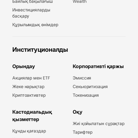
Байлық бақылағыш
Wealth
Инвестицияларды
басқару
Құрылымдық өнімдер
Институционалды
Орындау
Корпоративті қаржы
Акциялар мен ETF
Эмиссия
Жеке нарықтар
Секьюритизация
Криптоактивтер
Токенизация
Кастодиальдық
Оқу
қызметтер
Жиі қойылатын сұрақтар
Құнды қағаздар
Тарифтер