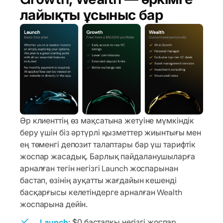
лайықты ұсыныс бар
Әр клиенттің өз мақсатына жетуіне мүмкіндік
беру үшін біз әртүрлі қызметтер жиынтығы мен
ең төменгі депозит талаптары бар үш тарифтік
жоспар жасадық. Барлық пайдаланушыларға
арналған тегін негізгі Launch жоспарынан
бастап, өзінің ауқатты жағдайын кешенді
басқарғысы келетіндерге арналған Wealth
жоспарына дейін.
Launch
: $0 бастапқы негізгі жоспар.