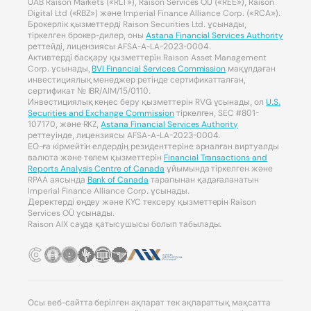
UAB Raison Markets («RLT»), Raison Services OÜ («REE»), Raison
Digital Ltd («RBZ») және Imperial Finance Alliance Corp. («RCA»).
Брокерлік қызметтерді Raison Securities Ltd. ұсынады,
тіркелген брокер-дилер, оны
Astana Financial Services Authority
реттейді, лицензиясы AFSA-A-LA-2023-0004.
Активтерді басқару қызметтерін Raison Asset Management
Corp. ұсынады,
BVI Financial Services Commission
мақұлдаған
инвестициялық менеджер ретінде сертификатталған,
сертификат № IBR/AIM/15/0110.
Инвестициялық кеңес беру қызметтерін RVG ұсынады, ол
U.S.
Securities and Exchange Commission
тіркелген, SEC #801-
107170, және RKZ,
Astana Financial Services Authority
реттеуінде, лицензиясы AFSA-A-LA-2023-0004.
ЕО-ға кірмейтін елдердің резиденттеріне арналған виртуалды
валюта және төлем қызметтерін
Financial Transactions and
Reports Analysis Centre of Canada
ұйымында тіркелген және
RPAA аясында
Bank of Canada
тарапынан қадағаланатын
Imperial Finance Alliance Corp. ұсынады.
Деректерді өңдеу және KYC тексеру қызметтерін Raison
Services OÜ ұсынады.
Raison AIX сауда қатысушысы болып табылады.
Осы веб-сайтта берілген ақпарат тек ақпараттық мақсатта