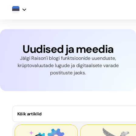
Uudised ja meedia
Jälgi Raison'i blogi funktsioonide uuenduste,
krüptovaluutade lugude ja digitaalsete varade
postituste jaoks.
Kõik artiklid