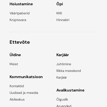
Hoiustamine
Õpi
Väärtpaberid
KKK
Krüptovara
Hinnakiri
Ettevõte
Üldine
Karjäär
Meist
Juhtimine
Rikka meeskond
Kommunikatsioon
Karjäär
Kontaktid
Avalikustamine
Uudised ja meedia
Abikeskus
Õiguslik
Aruanded