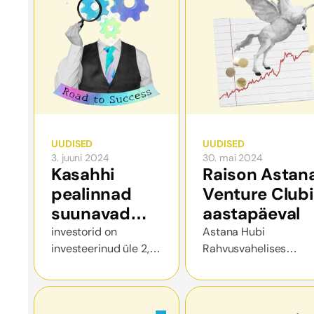
UUDISED
UUDISED
3. juuni 2024
30. mai 2024
Kasahhi
Raison Astan
pealinnad
Venture Clubi
suunavad
aastapäeval
kapitali
investorid on
Astana Hubi
investeerinud üle 2,5
Rahvusvahelises
tehisintellekti
miljoni USA dollari
Tehnoloogiapargis
arendamisse
närvivõrkude ja
toimus pidulik
tehisintellekti
galaüritus