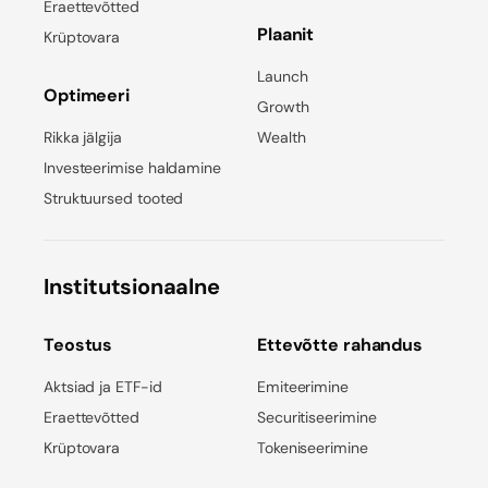
Eraettevõtted
Plaanit
Krüptovara
Launch
Optimeeri
Growth
Rikka jälgija
Wealth
Investeerimise haldamine
Struktuursed tooted
Institutsionaalne
Teostus
Ettevõtte rahandus
Aktsiad ja ETF-id
Emiteerimine
Eraettevõtted
Securitiseerimine
Krüptovara
Tokeniseerimine