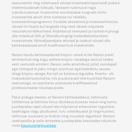
saavutamist ning tulemused võivad investeerimisperioodi jooksul
märkimisväärselt kõikuda. Varasem tulemus ei taga
tulevikutulemusi. Investoritel soovitatakse tungivalt mitte
investeerida ainult ühte tootesse kui täielikku
investeerimisprogrammi. Fondide aktsiahind ja investeerimistulu
võivad nii tõusta kui langeda ning neid võivad mõjutada
valuutakursi kõikumised. Kirjeldatud teenused ja tooted ei pruugi
olla mõeldud USA ja Ühendkuningriigi kodanikele/elanikest
investoritele. Välisväljaandjate aktsiad ja osakud võivad olla
kättesaadavad ainult kvalifitseeritud investoritele.
Raison kaudu kättesaadavad krüpto-varad ei ole Raison poolt
emiteeritud ning kogu selliste krüpto-varadega seotud teabe
eest vastutab emitent. Raison, selle ametnikud, juhid, esindajad
ega töötajad ei paku mingit soovitust ega heakskiitu seoses
ühegi krüpto-varaga. Kui teil on küsimusi õiguslike, finants- või
maksuküsimuste kohta, mis puudutavad teie koostööd Raisoni
teenustega, on soovitatav pöörduda kvalifitseeritud
professionaalse nõustaja poole.
Palun pidage meeles, et Raisoni kättesaadavus, tellimuste
töötlemise ja täitmise kiirus, likviidsus, kuvatav teave ning konto
juurdepääsu ajad võivad olla mõjutatud erinevatest teguritest,
sealhulgas võrgu jõudlusest, turu volatiilsusest ja tingimustest,
tellimuse suurusest ja tüübist ning muudest teguritest. Raisoni
veebisaidile ja selle lehtedele juurdepääsu kasutades nõustute
meie
Kasutustingimustega
.