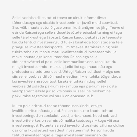
Sellel veebisaidil esitatud teave on ainult informatiivse
tähendusega ega sisalda investeerimis- ja/või muid soovitusi.
Sisu võib muuta autoriõiguse omaniku äranägemise järgi. Teave ei
esinda Raisoni ega selle sidusettevõtete seisukohta ning ei taga
selle täielikkust ega täpsust. Raison kaudu pakutavate teenuste
kaudu tehtud investeeringuid tuleks käsitleda tööriistadena teie
praeguse investeerimisportfelli mitmekesistamiseks ning neid
tuleks teha ainult sõltumatu kvalifitseeritud investeerimis- ja
maksunõustajaga konsulteerides. Raison ega selle
sidusettevõtted ei paku selle kommunikatsioonikanali kaudu
mingit investeerimis-, maksu-, juriidilist ega muud nõu ega
professionaalseid teenuseid. Ühtegi Raisoni suhtlust – olgu see
siis sellel veebisaidil või muul meediumil – ei tohiks tõlgendada
kui investeerimissoovitust. Lisaks ei tohiks midagi sellel
veebisaidil pidada pakkumiseks müüa ega pakkumiseks osta
väärtpaberit isikule jurisdiktsioonis, kus selline pakkumine,
pakkumise tegemine või müük on ebaseaduslik.
Kui te pole esitatud teabe tähenduses kindel, otsige
kvalifitseeritud nõustaja abi. Raison teenuste kaudu tehtud
investeeringud on spekulatiivsed ja riskantsed. Need sobivad
investoritele, kes on valmis võimaliku kaotusega – kogu või osa
investeeringust. Potentsiaalsed investorid peaksid vältima olulise
osa oma likviidsetest varadest investeerimist. Raison kaudu
tehtud investeeringud ei taga investeerimiseesmärkide