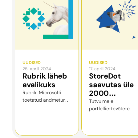
koolitusvahendite
arendamisse.
UUDISED
UUDISED
25. aprill 2024
17. aprill 2024
Rubrik läheb
StoreDot
avalikuks
saavutas üle
2000
Rubrik, Microsofti
toetatud andmeturbe
järjestikuse
Tutvu meie
tarkvarafirma, on
portfelliettevõtete
laadimistsükli
viimane
uusimate
Rappi
tehnoloogiaettevõte,
saavutustega!
valmistub
mis on börsile läinud
IPO-ks ja