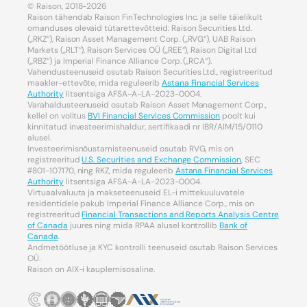
© Raison, 2018-2026
Raison tähendab Raison FinTechnologies Inc. ja selle täielikult
omanduses olevaid tütarettevõtteid: Raison Securities Ltd.
(„RKZ“), Raison Asset Management Corp. („RVG“), UAB Raison
Markets („RLT“), Raison Services OÜ („REE“), Raison Digital Ltd
(„RBZ“) ja Imperial Finance Alliance Corp. („RCA“).
Vahendusteenuseid osutab Raison Securities Ltd., registreeritud
maakler-ettevõte, mida reguleerib
Astana Financial Services
Authority
litsentsiga AFSA-A-LA-2023-0004.
Varahaldusteenuseid osutab Raison Asset Management Corp.,
kellel on volitus
BVI Financial Services Commission
poolt kui
kinnitatud investeerimishaldur, sertifikaadi nr IBR/AIM/15/0110
alusel.
Investeerimisnõustamisteenuseid osutab RVG, mis on
registreeritud
U.S. Securities and Exchange Commission
, SEC
#801-107170, ning RKZ, mida reguleerib
Astana Financial Services
Authority
litsentsiga AFSA-A-LA-2023-0004.
Virtuaalvaluuta ja makseteenuseid EL-i mittekuuluvatele
residentidele pakub Imperial Finance Alliance Corp., mis on
registreeritud
Financial Transactions and Reports Analysis Centre
of Canada
juures ning mida RPAA alusel kontrollib
Bank of
Canada
.
Andmetöötluse ja KYC kontrolli teenuseid osutab Raison Services
OÜ.
Raison on AIX-i kauplemisosaline.