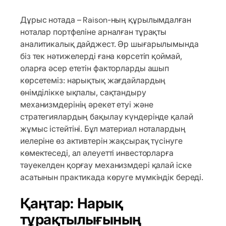
Дұрыс нотада – Raison-ның құрылымдалған
ноталар портфеліне арналған тұрақты
аналитикалық дайджест. Әр шығарылымында
біз тек нәтижелерді ғана көрсетіп қоймай,
оларға әсер ететін факторларды ашып
көрсетеміз: нарықтық жағдайлардың
өнімділікке ықпалы, сақтандыру
механизмдерінің әрекет етуі және
стратегиялардың бақылау күндерінде қалай
жұмыс істейтіні. Бұл материал ноталардың
иелеріне өз активтерін жақсырақ түсінуге
көмектеседі, ал әлеуетті инвесторларға
тәуекелден қорғау механизмдері қалай іске
асатынын практикада көруге мүмкіндік береді.
Қаңтар: Нарық
тұрақтылығының