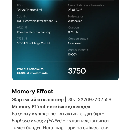
Memory Effect
Жартылай өткізгіштер
| ISIN: XS2697202559
Memory Effect неге іске қосылды
Бақылау күнінде негізгі активтердің бірі –
Enphase Energy (ENPH)
– купон кедергісінен
төмен болды. Нота шарттарына сәйкес, осы