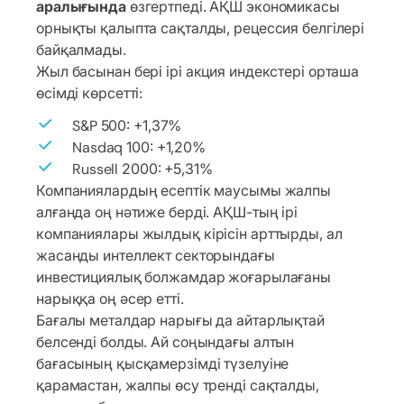
аралығында
өзгертпеді. АҚШ экономикасы
орнықты қалыпта сақталды, рецессия белгілері
байқалмады.
Жыл басынан бері ірі акция индекстері орташа
өсімді көрсетті:
S&P 500: +1,37%
Nasdaq 100: +1,20%
Russell 2000: +5,31%
Компаниялардың есептік маусымы жалпы
алғанда оң нәтиже берді. АҚШ-тың ірі
компаниялары жылдық кірісін арттырды, ал
жасанды интеллект секторындағы
инвестициялық болжамдар жоғарылағаны
нарыққа оң әсер етті.
Бағалы металдар нарығы да айтарлықтай
белсенді болды. Ай соңындағы алтын
бағасының қысқамерзімді түзелуіне
қарамастан, жалпы өсу тренді сақталды,