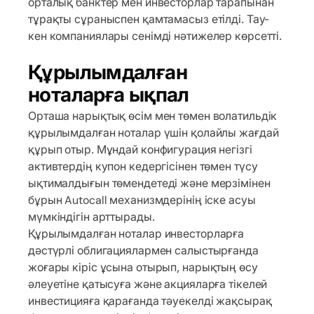
орталық банктер мен инвесторлар тарапынан
тұрақты сұраныспен қамтамасыз етілді. Тау-
кен компаниялары сенімді нәтижелер көрсетті.
Құрылымдалған
ноталарға ықпал
Орташа нарықтық өсім мен төмен волатильдік
құрылымдалған ноталар үшін қолайлы жағдай
құрып отыр. Мұндай конфигурация негізгі
активтердің купон кедергісінен төмен түсу
ықтималдығын төмендетеді және мерзімінен
бұрын Autocall механизмдерінің іске асуы
мүмкіндігін арттырады.
Құрылымдалған ноталар инвесторларға
дәстүрлі облигациялармен салыстырғанда
жоғары кіріс ұсына отырып, нарықтың өсу
әлеуетіне қатысуға және акцияларға тікелей
инвестицияға қарағанда тәуекелді жақсырақ