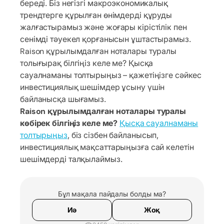
береді. Біз негізгі макроэкономикалық
трендтерге құрылған өнімдерді құруды
жалғастырамыз және жоғары кірістілік пен
сенімді тәуекел қорғанысын ұштастырамыз.
Raison құрылымдалған ноталары туралы
толығырақ білгіңіз келе ме? Қысқа
сауалнаманы толтырыңыз – қажетіңізге сәйкес
инвестициялық шешімдер ұсыну үшін
байланысқа шығамыз.
Raison құрылымдалған ноталары туралы
көбірек білгіңіз келе ме?
Қысқа сауалнаманы
толтырыңыз
, біз сізбен байланысып,
инвестициялық мақсаттарыңызға сай келетін
шешімдерді талқылаймыз.
Бұл мақала пайдалы болды ма?
Иә
Жоқ