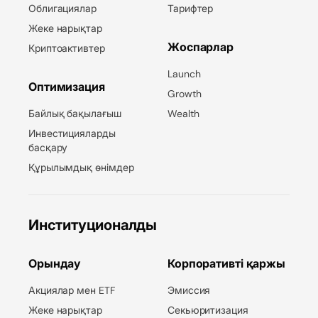
Облигациялар
Тарифтер
Жеке нарықтар
Жоспарлар
Криптоактивтер
Launch
Оптимизация
Growth
Байлық бақылағыш
Wealth
Инвестицияларды
басқару
Құрылымдық өнімдер
Институционалды
Орындау
Корпоративті қаржы
Акциялар мен ETF
Эмиссия
Жеке нарықтар
Секьюритизация