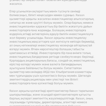
жасалса.
Егер ұсынылған ақпараттың мәнін түсінуге сенімді
болмасаңыз, білікті кеңесшіден көмек сұраңыз. Raison
қызметтері арқылы жасалған инвестициялар алыпсатарлық
сипатқа ие және қауіпті болуы мүмкін. Олар барлық немесе
инвестицияланған қаражаттың бір бөлігін жоғалтуға дайын
инвесторларға ғана жарамды. Болашақ инвесторларға
өздерінің өтімді активтерінің едәуір бөлігін инвестициялауға
жол бермеу ұсынылады. Raison арқылы инвестициялау
инвестициялық мақсаттарға қол жеткізуге кепілдік бермейді,
ал оның нәтижелері инвестициялау кезеңінде айтарлықтай
өзгеруі мүмкін. Өткен көрсеткіштер болашақ табысты
қамтамасыз етпейді. Инвесторларға бір ғана өнімге толық
инвестициялық бағдарлама ретінде сенбеуге кеңес беріледі.
Қорлардың акцияларының бағасы, сондай-ақ инвестициялық
кірістер өзгеруі мүмкін және валюта бағамдарының
ауытқуына байланысты болуы мүмкін. Сипатталған
қызметтер мен өнімдер АҚШ пен Ұлыбритания азаматтары
мен тұрғындары үшін қолжетімсіз болуы мүмкін. Шетелдік
эмитенттердің акциялары мен үлестері тек білікті
инвесторларға ғана қолжетімді болуы мүмкін.
Raison арқылы қолжетімді криптоактивтер Raison тарапынан
шығарылмайды, және осындай криптоактивтерге қатысты
барлық ақпарат эмитенттің жауапкершілігінде. Raison, оның
лауазымды тұлғалары, директорлары, агенттері немесе
қызметкерлері қандай да бір криптоактив бойынша