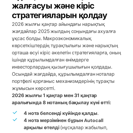
жалғасуы және кіріс
стратегияларын қолдау
2026 жылғы қаңтар айындағы нарықтық
жағдайлар 2025 жылдың соңындағы ахуалға
ұқсас болды. Макроэкономикалық
көрсеткіштердің тұрақтылығы және нарықтың
орташа өсуі кіріс әкелетін стратегияларға, оның
ішінде құрылымдалған өнімдерге
инвесторлардың қызығушылығын қолдады.
Осындай жағдайда, құрылымдалған ноталар
портфелі қорғаныс механизмдерінің тұрақты
жұмысын көрсетті.
2026 жылғы 1 қаңтар мен 31 қаңтар
аралығында 8 нотаның бақылау күні өтті:
4 нота белсенді күйінде қалды
.
4 нота мерзімінен бұрын Autocall
арқылы өтелді
(нұсқалар жабылып,