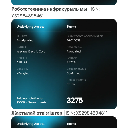
Робототехника инфрақұрылымы
| ISIN:
XS2984895461
Жартылай өткізгіштер
| ISIN: XS2984894811