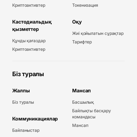
Криптоактивтер
Токенизация
Кастодиальдық
Оқу
қызметтер
Жиі қойылатын сұрақтар
Құнды қағаздар
Тарифтер
Криптоактивтер
Біз туралы
Жалпы
Мансап
Біз туралы
Басшылық
Байлықты басқару
командасы
Коммуникациялар
Мансап
Байланыстар