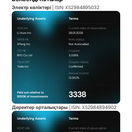
Электр көліктері
| ISIN: XS2984895032
Деректер орталықтары
| ISIN: XS2984894902