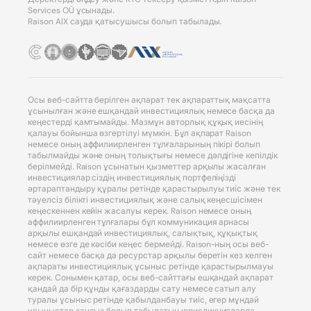
Services OÜ ұсынады.
Raison AIX сауда қатысушысы болып табылады.
Осы веб-сайтта берілген ақпарат тек ақпараттық мақсатта
ұсынылған және ешқандай инвестициялық немесе басқа да
кеңестерді қамтымайды. Мазмұн авторлық құқық иесінің
қалауы бойынша өзгертілуі мүмкін. Бұл ақпарат Raison
немесе оның аффилиирленген тұлғаларының пікірі болып
табылмайды және оның толықтығы немесе дәлдігіне кепілдік
берілмейді. Raison ұсынатын қызметтер арқылы жасалған
инвестициялар сіздің инвестициялық портфеліңізді
әртараптандыру құралы ретінде қарастырылуы тиіс және тек
тәуелсіз білікті инвестициялық және салық кеңесшісімен
кеңескеннен кейін жасалуы керек. Raison немесе оның
аффилиирленген тұлғалары бұл коммуникация арнасы
арқылы ешқандай инвестициялық, салықтық, құқықтық
немесе өзге де кәсіби кеңес бермейді. Raison-ның осы веб-
сайт немесе басқа да ресурстар арқылы беретін кез келген
ақпараты инвестициялық ұсыныс ретінде қарастырылмауы
керек. Сонымен қатар, осы веб-сайттағы ешқандай ақпарат
қандай да бір құнды қағаздарды сату немесе сатып алу
туралы ұсыныс ретінде қабылданбауы тиіс, егер мұндай
ұсыныстар заңсыз болып табылатын юрисдикцияларда