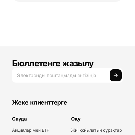
Бюллетенге жазылу
Жеке клиенттерге
Сауда
Оқу
Акциялар мен ETF
Жиі қойылатын сұрақтар