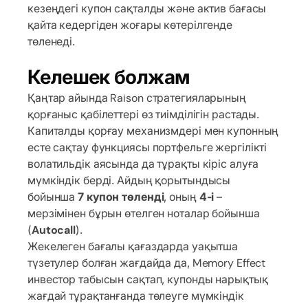
кезеңдегі купон сақталды және актив бағасы
қайта кедергіден жоғары көтерілгенде
төленеді.
Келешек болжам
Қаңтар айында Raison стратегияларының
қорғаныс қабілеттері өз тиімділігін растады.
Капиталды қорғау механизмдері мен купонның
есте сақтау функциясы портфельге жергілікті
волатильдік аясында да тұрақты кіріс алуға
мүмкіндік берді. Айдың қорытындысы
бойынша
7 купон төленді
, оның
4-і
–
мерзімінен бұрын өтелген ноталар бойынша
(
Autocall
).
Жекелеген бағалы қағаздарда уақытша
түзетулер болған жағдайда да, Memory Effect
инвестор табысын сақтап, купонды нарықтық
жағдай тұрақтанғанда төлеуге мүмкіндік