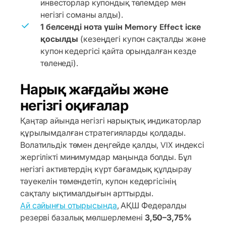
инвесторлар купондық төлемдер мен
негізгі соманы алды).
1 белсенді нота үшін Memory Effect іске
қосылды
(кезеңдегі купон сақталды және
купон кедергісі қайта орындалған кезде
төленеді).
Нарық жағдайы және
негізгі оқиғалар
Қаңтар айында негізгі нарықтық индикаторлар
құрылымдалған стратегияларды қолдады.
Волатильдік төмен деңгейде қалды, VIX индексі
жергілікті минимумдар маңында болды. Бұл
негізгі активтердің күрт бағамдық құлдырау
тәуекелін төмендетіп, купон кедергісінің
сақталу ықтималдығын арттырды.
Aй сайынғы отырысында
, АҚШ Федералды
резерві базалық мөлшерлемені
3,50–3,75%