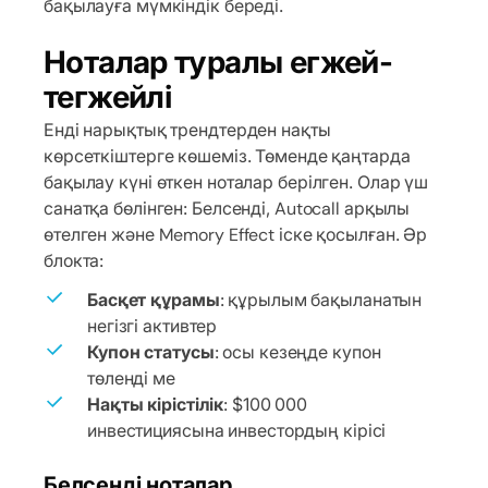
бақылауға мүмкіндік береді.
Ноталар туралы егжей-
тегжейлі
Енді нарықтық трендтерден нақты
көрсеткіштерге көшеміз. Төменде қаңтарда
бақылау күні өткен ноталар берілген. Олар үш
санатқа бөлінген: Белсенді, Autocall арқылы
өтелген және Memory Effect іске қосылған. Әр
блокта:
Басқет құрамы
: құрылым бақыланатын
негізгі активтер
Купон статусы
: осы кезеңде купон
төленді ме
Нақты кірістілік
: $100 000
инвестициясына инвестордың кірісі
Белсенді ноталар