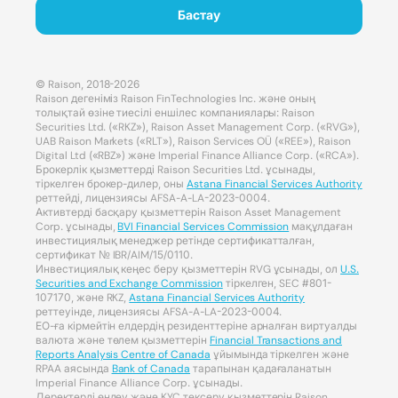
Бастау
© Raison, 2018-2026
Raison дегеніміз Raison FinTechnologies Inc. және оның
толықтай өзіне тиесілі еншілес компаниялары: Raison
Securities Ltd. («RKZ»), Raison Asset Management Corp. («RVG»),
UAB Raison Markets («RLT»), Raison Services OÜ («REE»), Raison
Digital Ltd («RBZ») және Imperial Finance Alliance Corp. («RCA»).
Брокерлік қызметтерді Raison Securities Ltd. ұсынады,
тіркелген брокер-дилер, оны
Astana Financial Services Authority
реттейді, лицензиясы AFSA-A-LA-2023-0004.
Активтерді басқару қызметтерін Raison Asset Management
Corp. ұсынады,
BVI Financial Services Commission
мақұлдаған
инвестициялық менеджер ретінде сертификатталған,
сертификат № IBR/AIM/15/0110.
Инвестициялық кеңес беру қызметтерін RVG ұсынады, ол
U.S.
Securities and Exchange Commission
тіркелген, SEC #801-
107170, және RKZ,
Astana Financial Services Authority
реттеуінде, лицензиясы AFSA-A-LA-2023-0004.
ЕО-ға кірмейтін елдердің резиденттеріне арналған виртуалды
валюта және төлем қызметтерін
Financial Transactions and
Reports Analysis Centre of Canada
ұйымында тіркелген және
RPAA аясында
Bank of Canada
тарапынан қадағаланатын
Imperial Finance Alliance Corp. ұсынады.
Деректерді өңдеу және KYC тексеру қызметтерін Raison