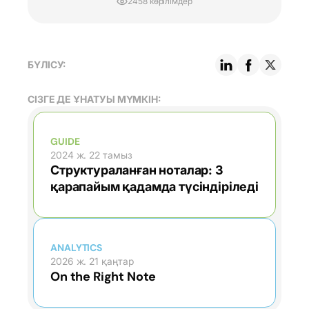
2458 көрілімдер
БҮЛІСУ:
СІЗГЕ ДЕ ҰНАТУЫ МҮМКІН:
GUIDE
2024 ж. 22 тамыз
Структураланған ноталар: 3
қарапайым қадамда түсіндіріледі
ANALYTICS
2026 ж. 21 қаңтар
On the Right Note