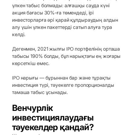
үлкен табыс болмады: алғашқы сауда күні
акция бағасы 30%-ға төмендеді, ірі
инвесторларға әрі қарай құлдыраудың алдын
алу үшін үлкен пакеттерді сатып алуға тура
келді.
Дегенмен, 2021 жылғы IPO портфелінің орташа
табысы 190% болды, бұл нарықтағы ең жоғары
көрсеткіш емес.
IPO нарығы — бұрыннан бар және тұрақты
инвестиция түрі, тәуекелге пропорционалды
тамаша табыс ұсынады.
Венчурлік
инвестициялаудағы
тәуекелдер қандай?