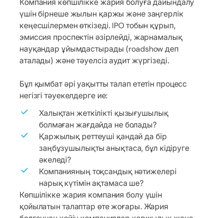
Компания көпшілікке жария болуға дайындалу
үшін бірнеше жылын қаржы және заңгерлік
кеңесшілермен өткізеді. IPO тобын құрып,
эмиссия проспектін әзірлейді, жарнамалық
науқандар ұйымдастырады (roadshow деп
аталады) және тәуелсіз аудит жүргізеді.
Бұл қымбат әрі уақытты талап ететін процесс
негізгі тәуекелдерге ие:
Халықтан жеткілікті қызығушылық
болмаған жағдайда не болады?
Қаржылық реттеуші қандай да бір
заңбұзушылықты анықтаса, бұл кідіруге
әкеледі?
Компанияның тоқсандық нәтижелері
нарық күтімін ақтамаса ше?
Көпшілікке жария компания болу үшін
қойылатын талаптар өте жоғары. Жария