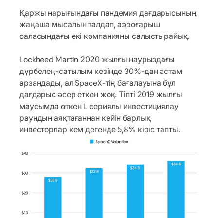
Қаржы нарығындағы пандемия дағдарысының
жаңаша мысалын талдап, аэроғарыш
саласындағы екі компанияны салыстырайық.
Lockheed Martin 2020 жылғы наурыздағы
дүрбелең-сатылым кезінде 30%-дан астам
арзандады, ал SpaceX-тің бағалауына бұл
дағдарыс әсер еткен жоқ. Тіпті 2019 жылғы
маусымда өткен L сериялы инвестициялау
раундын аяқтағаннан кейін барлық
инвесторлар кем дегенде 5,8% кіріс тапты.