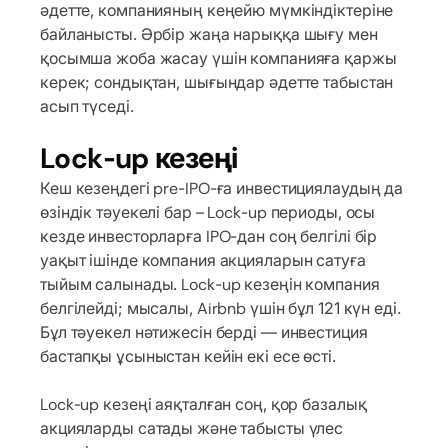
әдетте, компанияның кеңейю мүмкіндіктеріне
байланысты. Әрбір жаңа нарыққа шығу мен
қосымша жоба жасау үшін компанияға қаржы
керек; сондықтан, шығындар әдетте табыстан
асып түседі.
Lock-up кезеңі
Кеш кезеңдегі pre-IPO-ға инвестициялаудың да
өзіндік тәуекелі бар – Lock-up периоды, осы
кезде инвесторларға IPO-дан соң белгілі бір
уақыт ішінде компания акцияларын сатуға
тыйым салынады. Lock-up кезеңін компания
белгілейді; мысалы, Airbnb үшін бұл 121 күн еді.
Бұл тәуекел нәтижесін берді — инвестиция
бастапқы ұсыныстан кейін екі есе өсті.
Lock-up кезеңі аяқталған соң, қор базалық
акцияларды сатады және табысты үлес