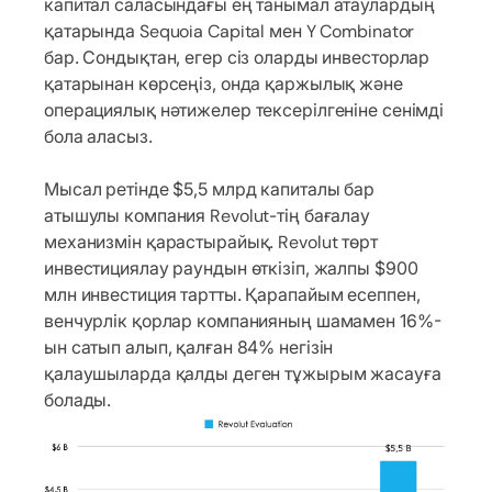
капитал саласындағы ең танымал атаулардың
қатарында Sequoia Capital мен Y Combinator
бар. Сондықтан, егер сіз оларды инвесторлар
қатарынан көрсеңіз, онда қаржылық және
операциялық нәтижелер тексерілгеніне сенімді
бола аласыз.
Мысал ретінде $5,5 млрд капиталы бар
атышулы компания Revolut-тің бағалау
механизмін қарастырайық. Revolut төрт
инвестициялау раундын өткізіп, жалпы $900
млн инвестиция тартты. Қарапайым есеппен,
венчурлік қорлар компанияның шамамен 16%-
ын сатып алып, қалған 84% негізін
қалаушыларда қалды деген тұжырым жасауға
болады.