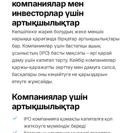
компаниялар мен
инвесторлар үшін
артықшылықтар
Көпшілікке жария болудың жеке меншік
нарыққа қарағанда бірқатар артықшылықтары
бар. Компаниялар үшін бастапқы ашық
ұсыныстың (IPO) басты мақсаты – әрі қарай
даму үшін капитал тарту. Кейбір компаниялар
қаржы-қаражатты зерттеу мен дамуға салса,
басқалары оны кеңейтуге не қарыздарын
өтеуге жұмсайды.
Компаниялар үшін
артықшылықтар
IPO компанияға қомақты капиталға қол
жеткізуге мүмкіндік береді