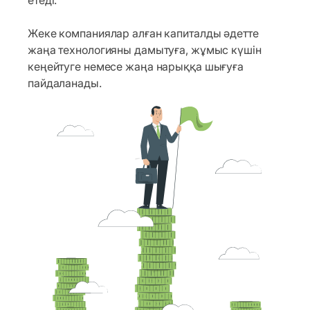
етеді.
Жеке компаниялар алған капиталды әдетте
жаңа технологияны дамытуға, жұмыс күшін
кеңейтуге немесе жаңа нарыққа шығуға
пайдаланады.