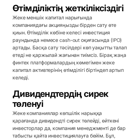
Өтімділіктің жеткіліксіздігі
Жеке меншік капитал нарығында
компаниядағы акцияңызды бірден сату өте
қиын. Өтімділік көбіне келесі инвестиция
раундында немесе cash-out оқиғасында (IPO)
артады. Басқа сату тәсілдері көп уақытты талап
етеді не қаржылай жағынан тиімсіз. Бірақ жаңа
финтех платформалардың көмегімен жеке
капитал активтерінің өтімділігі біртіндеп артып
келеді.
Дивидендтердің сирек
төленуі
Жеке компаниялар көпшілік нарыққа
қарағанда дивидендті сирек төлейді, өйткені
инвесторлар да, компания менеджменті де бар
табысты қайта инвестициялауға бейім. Бұл,