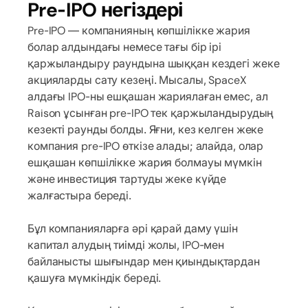
Pre-IPO негіздері
Pre-IPO — компанияның көпшілікке жария
болар алдындағы немесе тағы бір ірі
қаржыландыру раундына шыққан кездегі жеке
акцияларды сату кезеңі. Мысалы, SpaceX
алдағы IPO-ны ешқашан жариялаған емес, ал
Raison ұсынған pre-IPO тек қаржыландырудың
кезекті раунды болды. Яғни, кез келген жеке
компания pre-IPO өткізе алады; алайда, олар
ешқашан көпшілікке жария болмауы мүмкін
және инвестиция тартуды жеке күйде
жалғастыра береді.
Бұл компанияларға әрі қарай даму үшін
капитал алудың тиімді жолы, IPO-мен
байланысты шығындар мен қиындықтардан
қашуға мүмкіндік береді.