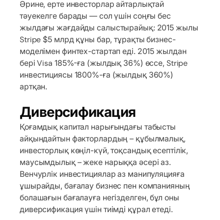
Әрине, ерте инвесторлар айтарлықтай
тәуекелге барады — сол үшін соңғы бес
жылдағы жағдайды салыстырайық: 2015 жылы
Stripe $5 млрд құны бар, тұрақты бизнес-
моделімен финтех-стартап еді. 2015 жылдан
бері Visa 185%-ға (жылдық 36%) өссе, Stripe
инвестициясы 1800%-ға (жылдық 360%)
артқан.
Диверсификация
Қоғамдық капитал нарығындағы табысты
айқындайтын факторлардың – құбылмалық,
инвесторлық көңіл-күй, тоқсандық есептілік,
маусымдылық – жеке нарыққа әсері аз.
Венчурлік инвестициялар аз манипуляцияға
ұшырайды, бағалау бизнес пен компанияның
болашағын бағалауға негізделген, бұл оны
диверсификация үшін тиімді құрал етеді.