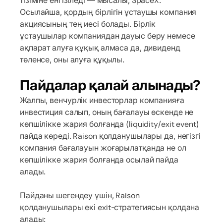
тізіміне енгізіледі — мысалы, SpaceX.
Осылайша, қордың бірлігін ұстаушы компания
акциясының тең иесі болады. Бірлік
ұстаушылар компаниядан дауыс беру немесе
ақпарат алуға құқық алмаса да, дивиденд
төленсе, оны алуға құқылы.
Пайдалар қалай алынады?
Жалпы, венчурлік инвесторлар компанияға
инвестиция салып, оның бағалауы өскенде не
көпшілікке жария болғанда (liquidity/exit event)
пайда көреді. Raison қолданушылары да, негізгі
компания бағалауын жоғарылатқанда не ол
көпшілікке жария болғанда осылай пайда
алады.
Пайданы шегендеу үшін, Raison
қолданушылары екі exit-стратегиясын қолдана
алады: