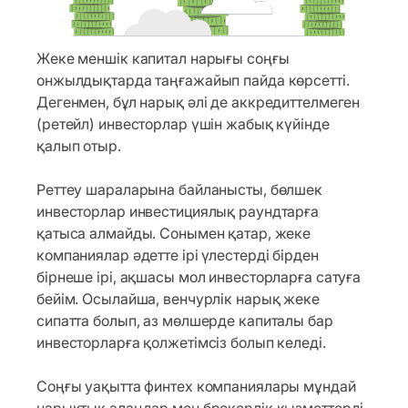
Жеке меншік капитал нарығы соңғы
онжылдықтарда таңғажайып пайда көрсетті.
Дегенмен, бұл нарық әлі де аккредиттелмеген
(ретейл) инвесторлар үшін жабық күйінде
қалып отыр.
Реттеу шараларына байланысты, бөлшек
инвесторлар инвестициялық раундтарға
қатыса алмайды. Сонымен қатар, жеке
компаниялар әдетте ірі үлестерді бірден
бірнеше ірі, ақшасы мол инвесторларға сатуға
бейім. Осылайша, венчурлік нарық жеке
сипатта болып, аз мөлшерде капиталы бар
инвесторларға қолжетімсіз болып келеді.
Соңғы уақытта финтех компаниялары мұндай