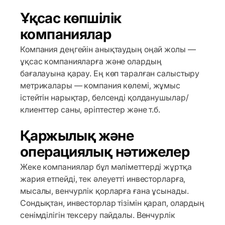
Ұқсас көпшілік
компаниялар
Компания деңгейін анықтаудың оңай жолы —
ұқсас компанияларға және олардың
бағалауына қарау. Ең көп таралған салыстыру
метрикалары — компания көлемі, жұмыс
істейтін нарықтар, белсенді қолданушылар/
клиенттер саны, әріптестер және т.б.
Қаржылық және
операциялық нәтижелер
Жеке компаниялар бұл мәліметтерді жұртқа
жария етпейді, тек әлеуетті инвесторларға,
мысалы, венчурлік қорларға ғана ұсынады.
Сондықтан, инвесторлар тізімін қарап, олардың
сенімділігін тексеру пайдалы. Венчурлік