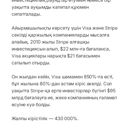
инвестициялық раундтар өтуімен немесе бір
уақытта ауқымды капитал құюмен
сипатталады.
Айырмашылықты көрсету үшін Visa және Stripe
секілді қаржылық компанияларды мысалға
алайық. 2010 жылы Stripe алғашқы
инвестициясын алып, $22 млн-ға бағаланса,
Visa акциялары нарықта $21 бағасымен
сатылып отырды.
Он жылдан кейін, Visa шамамен 850%-ға өсті,
бұл жылына 80%-дан астам кіріс әкелді. Сол
уақытта Stripe-қа ерте инвесторлар бүгінгі $95
млрд бағалауға ие, жеке компанияның ғаламат
өсуіне куә болды.
Жалпы кірістілік — 430 000%.