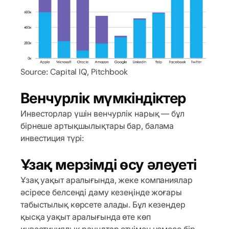
Source: Capital IQ, Pitchbook
Венчурлік мүмкіндіктер
Инвесторлар үшін венчурлік нарық — бұл
бірнеше артықшылықтары бар, балама
инвестиция түрі:
Ұзақ мерзімді өсу әлеуеті
Ұзақ уақыт аралығында, жеке компаниялар
әсіресе белсенді даму кезеңінде жоғары
табыстылық көрсете алады. Бұл кезеңдер
қысқа уақыт аралығында өте көп