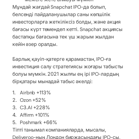
Мұндай жағдай Snapchat IPO-да болып,
белсенді пайдаланушылар саны көпшілік
инвесторларға жеткіліксіз болды, және акция
бағасы күрт төмендеп кетті. Snapchat акциясы
бастапқы бағасына тек үш жарым жылдан
кейін әзер оралды.
Барлық қауіп-қатерге қарамастан, IPO-ға
инвестиция салу стратегиясы жоғары табысты
болуы мүмкін. 2021 жылғы ең ірі IPO-лардың
бірқатары мынадай табыс әкелді:
Airbnb +113%
Ozon +52%
C3.AI +228%
Affirm +101%
Poshmark +66%
Тіпті танымал компанияларда, мысалы,
Deliveroo-ның Лондон биржасындағы IPO-сы,