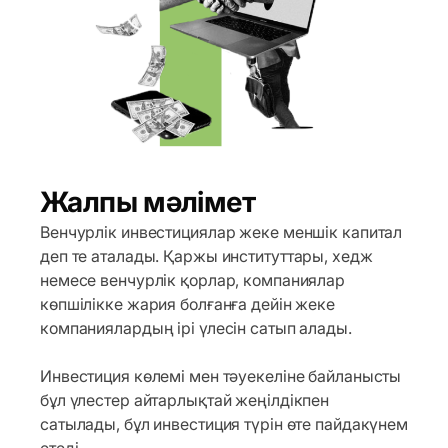
Жалпы мәлімет
Венчурлік инвестициялар жеке меншік капитал
деп те аталады. Қаржы институттары, хедж
немесе венчурлік қорлар, компаниялар
көпшілікке жария болғанға дейін жеке
компаниялардың ірі үлесін сатып алады.
Инвестиция көлемі мен тәуекеліне байланысты
бұл үлестер айтарлықтай жеңілдікпен
сатылады, бұл инвестиция түрін өте пайдакүнем