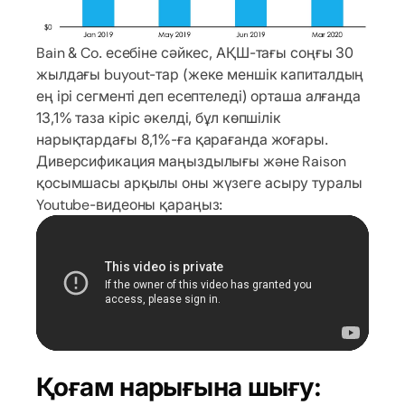
Bain & Co. есебіне сәйкес, АҚШ-тағы соңғы 30
жылдағы buyout-тар (жеке меншік капиталдың
ең ірі сегменті деп есептеледі) орташа алғанда
13,1% таза кіріс әкелді, бұл көпшілік
нарықтардағы 8,1%-ға қарағанда жоғары.
Диверсификация маңыздылығы және Raison
қосымшасы арқылы оны жүзеге асыру туралы
Youtube-видеоны қараңыз:
Қоғам нарығына шығу: