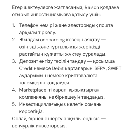
Егер шектеулерге жатпасаңыз, Raison қолдана
отырып инвестициямызға қатысу үшін:
Телефон нөмірі және электрондық пошта
арқылы тіркелу.
Жылдам onboarding кезеңін аяқтау —
өзіңізді және тұрғылықты жеріңізді
растайтын құжатты жүктеу сұралады.
Депозит енгізу тәсілін таңдау — қосымша
Credit немесе Debit карталарын, SEPA, SWIFT
аударымын немесе криптовалюта
төлемдерін қолдайды.
Marketplace-ті қарап, қызықтырған
компанияны не бірнешеуін таңдаңыз.
Инвестициялағыңыз келетін соманы
көрсетіңіз.
Солай, бірнеше шерту арқылы енді сіз —
венчурлік инвесторсыз.