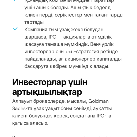
Қоғамдық компания мүдделі тараптар
үшін ашық болады. Ашықтық беделді
клиенттерді, серіктестер мен таланттарды
тартады
Компания тым ұзақ жеке болудан
шаршаса, IPO — акцияларға өтімділік
жасауға тамаша мүмкіндік. Венчурлік
инвесторлар оны exit-стратегия ретінде
пайдаланады, ал акционерлер капиталды
басқаруға көбірек мүмкіндік алады.
Инвесторлар үшін
артықшылықтар
Алпауыт брокерлерде, мысалы, Goldman
Sachs-та ұзақ уақыт бойы сенімді, ауқатты
клиент болуыңыз керек, сонда ғана IPO-ға
қатыса аласыз.