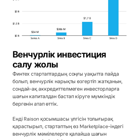
Венчурлік инвестиция
салу жолы
Финтех стартаптардың соңғы уақытта пайда
болып, венчурлік нарықты өзгертіп жатқанын,
сондай-ақ аккредиттелмеген инвесторларға
шағын капиталдан бастап кіруге мүмкіндік
бергенін атап өттік.
Енді Raison қосымшасы үлгісін толығырақ
қарастырып, стартаптың өз Marketplace-індегі
венчурлік мәмілелерге қалайша шағын