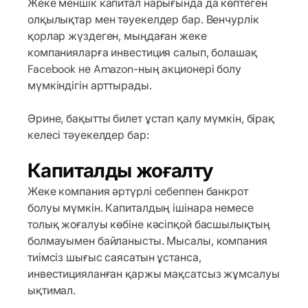
Жеке меншік капитал нарығында да көптеген
олқылықтар мен тәуекелдер бар. Венчурлік
қорлар жүздеген, мыңдаған жеке
компанияларға инвестиция салып, болашақ
Facebook не Amazon-ның акционері болу
мүмкіндігін арттырады.
Әрине, бақытты билет ұстап қалу мүмкін, бірақ
келесі тәуекелдер бар:
Капиталды жоғалту
Жеке компания әртүрлі себеппен банкрот
болуы мүмкін. Капиталдың ішінара немесе
толық жоғалуы көбіне кәсіпқой басшылықтың
болмауымен байланысты. Мысалы, компания
тиімсіз шығыс саясатын ұстанса,
инвестицияланған қаржы мақсатсыз жұмсалуы
ықтимал.