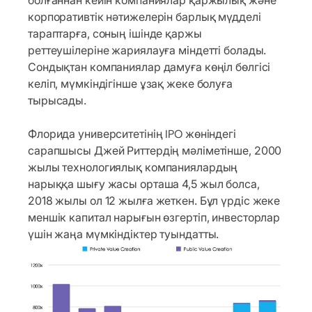
болғаннан кейін компаниялар қаржылық және
корпоративтік нәтижелерін барлық мүдделі
тараптарға, соның ішінде қаржы
реттеушілеріне жариялауға міндетті болады.
Сондықтан компаниялар дамуға көңіл бөлгісі
келіп, мүмкіндігінше ұзақ жеке болуға
тырысады.
Флорида университетінің IPO жөніндегі
сарапшысы Джей Риттердің мәліметінше, 2000
жылы технологиялық компаниялардың
нарыққа шығу жасы орташа 4,5 жыл болса,
2018 жылы ол 12 жылға жеткен. Бұл үрдіс жеке
меншік капитал нарығын өзгертіп, инвесторлар
үшін жаңа мүмкіндіктер туындатты.