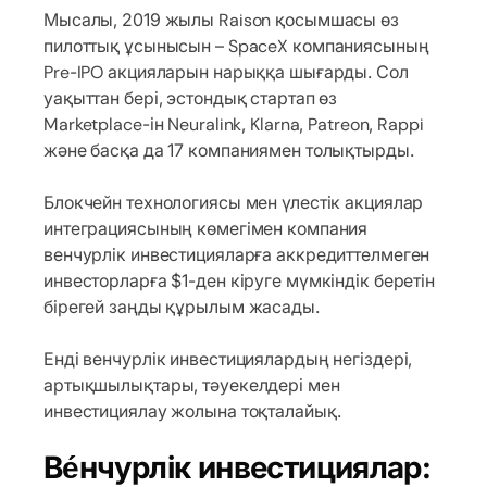
Мысалы, 2019 жылы Raison қосымшасы өз
пилоттық ұсынысын – SpaceX компаниясының
Pre-IPO акцияларын нарыққа шығарды. Сол
уақыттан бері, эстондық стартап өз
Marketplace-ін Neuralink, Klarna, Patreon, Rappi
және басқа да 17 компаниямен толықтырды.
Блокчейн технологиясы мен үлестік акциялар
интеграциясының көмегімен компания
венчурлік инвестицияларға аккредиттелмеген
инвесторларға $1-ден кіруге мүмкіндік беретін
бірегей заңды құрылым жасады.
Енді венчурлік инвестициялардың негіздері,
артықшылықтары, тәуекелдері мен
инвестициялау жолына тоқталайық.
Ве́нчурлік инвестициялар: