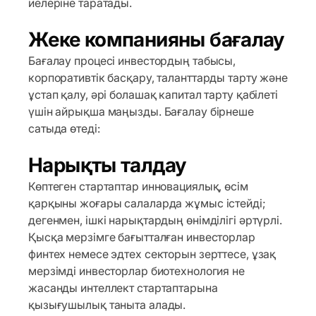
иелеріне таратады.
Жеке компанияны бағалау
Бағалау процесі инвестордың табысы,
корпоративтік басқару, таланттарды тарту және
ұстап қалу, әрі болашақ капитал тарту қабілеті
үшін айрықша маңызды. Бағалау бірнеше
сатыда өтеді:
Нарықты талдау
Көптеген стартаптар инновациялық, өсім
қарқыны жоғары салаларда жұмыс істейді;
дегенмен, ішкі нарықтардың өнімділігі әртүрлі.
Қысқа мерзімге бағытталған инвесторлар
финтех немесе эдтех секторын зерттесе, ұзақ
мерзімді инвесторлар биотехнология не
жасанды интеллект стартаптарына
қызығушылық таныта алады.