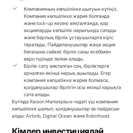
Компанияның көпшілікке шығуын күтіңіз.
Компания көпшілікке жария болғанда
және lock-up кезеңі аяқталғанда, қор
акцияларды көпшілік нарығында сатады
және барлық бірлік ұстаушыларға кіріс
таратады. Пайдаланушылар жаңа акция
бағасына сәйкес бірлік саны есебімен
евро түрінде төлем алады.
Бірлік сату аяқталған соң, бірліктерге
арналған екінші нарық ашылады. Егер
компания көпшілікке жария болмаса,
қолданушылар бірлігін осы екінші нарықта
сата алады.
Бүгінде Raison Marketplace-індегі үш компания
көпшілікке шығып, қолданушылар өз пайдасын
алды: Airbnb, Digital Ocean және Robinhood.
Кімдер инвестициялай