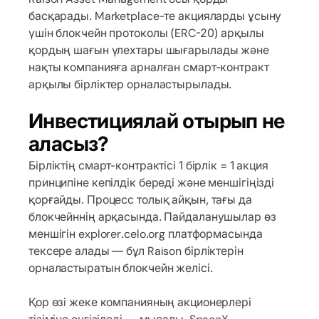
басқарады. Marketplace-те акцияларды ұсыну
үшін блокчейн протоколы (ERC-20) арқылы
қордың шағын үлехтары шығарылады және
нақты компанияға арналған смарт-контракт
арқылы бірліктер орналастырылады.
Инвестициялай отырып не
аласыз?
Бірліктің смарт-контрактісі 1 бірлік = 1 акция
принципіне кепілдік береді және меншігіңізді
қорғайды. Процесс толық айқын, тағы да
блокчейннің арқасында. Пайдаланушылар өз
меншігін explorer.celo.org платформасында
тексере алады — бұл Raison бірліктерін
орналастыратын блокчейн желісі.
Қор өзі жеке компанияның акционерлері