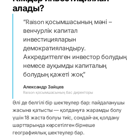
алады?
Raison қосымшасының мәні –
венчурлік капитал
инвестицияларын
демократияландыру.
Аккредиттелген инвестор болудың
немесе ауқымды капиталың
болудың қажеті жоқ
Александр Зайцев
Raison қосымшасының бас директоры
Әлі де белгілі бір шектеулер бар: пайдаланушы
жасына қатысты — қолдануға жарамды болу
үшін 18 жаста болуы тиіс, сондай-ақ қолдану
шарттарында көрсетілген бірнеше
географиялық шектеулер бар.