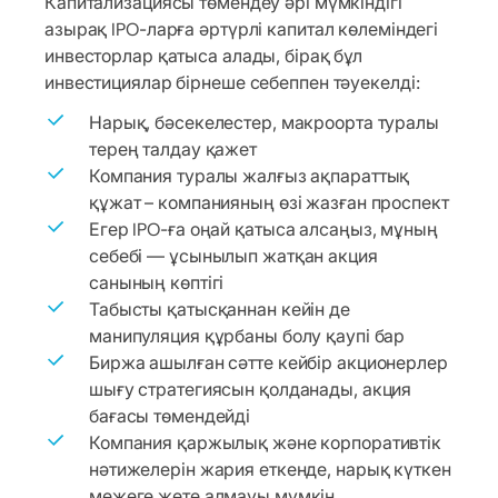
Капитализациясы төмендеу әрі мүмкіндігі
азырақ IPO-ларға әртүрлі капитал көлеміндегі
инвесторлар қатыса алады, бірақ бұл
инвестициялар бірнеше себеппен тәуекелді:
Нарық, бәсекелестер, макроорта туралы
терең талдау қажет
Компания туралы жалғыз ақпараттық
құжат – компанияның өзі жазған проспект
Егер IPO-ға оңай қатыса алсаңыз, мұның
себебі — ұсынылып жатқан акция
санының көптігі
Табысты қатысқаннан кейін де
манипуляция құрбаны болу қаупі бар
Биржа ашылған сәтте кейбір акционерлер
шығу стратегиясын қолданады, акция
бағасы төмендейді
Компания қаржылық және корпоративтік
нәтижелерін жария еткенде, нарық күткен
межеге жете алмауы мүмкін