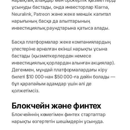
нарықтық алаңдар мен брокерлік қызметтерді
ұсынуды бастады, онда инвесторлар Klarna,
Neuralink, Patreon және жеке меншік капитал
нарығының басқа да алыптарының
инвестициялық раундтарына қатыса алады.
Басқа платформалар жеке компаниялардың
үлестеріне арналған екінші нарықты ұсына
бастады (қызметкерлерден немесе
инвестициялық қорлардан алынған акциялар).
Дегенмен, мұндай платформалардағы кіру
билеті $10 000-нан $50 000-ға дейін болады —
бұл қарапайым адамдар үшін әлі де
қолжетімсіз.
Блокчейн және финтех
Блокчейннің көмегімен финтех стартаптар
нарықты өзгертетін шешімдерін ұсынуда.