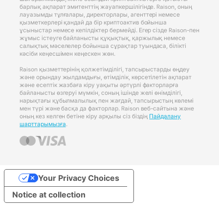
барлық ақпарат эмитенттің жауапкершілігінде. Raison, оның
лауазымды тұлғалары, директорлары, агенттері немесе
қызметкерлері қандай да бір криптоактив бойынша
ұсыныстар немесе кепілдіктер бермейді. Егер сізде Raison-пен
жұмыс істеуге байланысты құқықтық, қаржылық немесе
салықтық мәселелер бойынша сұрақтар туындаса, білікті
кәсіби кеңесшімен кеңескен жөн.
Raison қызметтерінің қолжетімділігі, тапсырыстарды өңдеу
және орындау жылдамдығы, өтімділік, көрсетілетін ақпарат
және есептік жазбаға кіру уақыты әртүрлі факторларға
байланысты өзгеруі мүмкін, соның ішінде желі өнімділігі,
нарықтағы құбылмалылық пен жағдай, тапсырыстың көлемі
мен түрі және басқа да факторлар. Raison веб-сайтына және
оның кез келген бетіне кіру арқылы сіз біздің
Пайдалану
шарттарымызға
.
Your Privacy Choices
Notice at collection