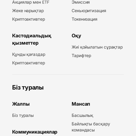
Акциялар мен ETF
Эмиссия
Жеке нарықтар
Секьюритизация
Криптоактивтер
Токенизация
Кастодиальдық
Оқу
қызметтер
Жиі қойылатын сұрақтар
Құнды қағаздар
Тарифтер
Криптоактивтер
Біз туралы
Жалпы
Мансап
Біз туралы
Басшылық
Байлықты басқару
командасы
Коммуникациялар