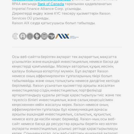
RPAA аясында
Bank of Canada
тарапынан қадағаланатын
Imperial Finance Alliance Corp. ұсынады.
Деректерді өңдеу және KYC тексеру қызметтерін Raison
Services OÜ ұсынады.
Raison AIX сауда қатысушысы болып табылады.
Осы веб-сайтта берілген ақпарат тек ақпараттық мақсатта
ұсынылған және ешқандай инвестициялық немесе басқа да
кеңестерді қамтымайды. Мазмұн авторлық құқық иесінің
қалауы бойынша өзгертілуі мүмкін. Бұл ақпарат Raison
немесе оның аффилиирленген тұлғаларының пікірі болып
табылмайды және оның толықтығы немесе дәлдігіне кепілдік
берілмейді. Raison ұсынатын қызметтер арқылы жасалған
инвестициялар сіздің инвестициялық портфеліңізді
әртараптандыру құралы ретінде қарастырылуы тиіс және тек
тәуелсіз білікті инвестициялық және салық кеңесшісімен
кеңескеннен кейін жасалуы керек. Raison немесе оның
аффилиирленген тұлғалары бұл коммуникация арнасы
арқылы ешқандай инвестициялық, салықтық, құқықтық
немесе өзге де кәсіби кеңес бермейді. Raison-ның осы веб-
сайт немесе басқа да ресурстар арқылы беретін кез келген
ақпараты инвестициялық ұсыныс ретінде қарастырылмауы
керек. Сонымен қатар, осы веб-сайттағы ешқандай ақпарат