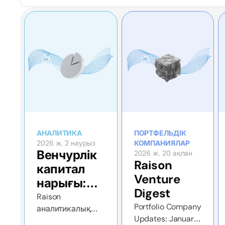
АНАЛИТИКА
ПОРТФЕЛЬДІК
2026 ж. 2 наурыз
КОМПАНИЯЛАР
Венчурлік
2026 ж. 20 ақпан
Raison
капитал
Venture
нарығы:
Digest
2026
Raison
Portfolio Company
аналитикалық
жылғы
Updates: January
шолуы