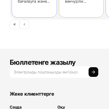
бағалауға және
венчурлік
біртұтас
бумының
$200 млн
қорымен жабық
компания
ішкі
жылдық
сессиясынан
көрінісі
айналымға жетті
негізгі
қорытындылар
Бюллетенге жазылу
Жеке клиенттерге
Сауда
Оқу