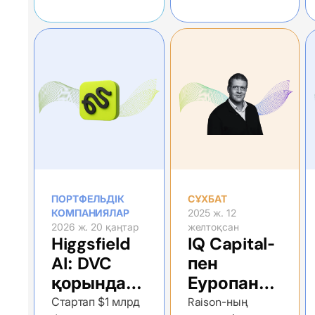
ақпан
20 – February 16
ПОРТФЕЛЬДІК
СҰХБАТ
КОМПАНИЯЛАР
2025 ж. 12
2026 ж. 20 қаңтар
желтоқсан
Higgsfield
IQ Capital-
AI: DVC
пен
қорындағы
Еуропаның
жаңа
deep tech
Стартап $1 млрд
Raison-ның