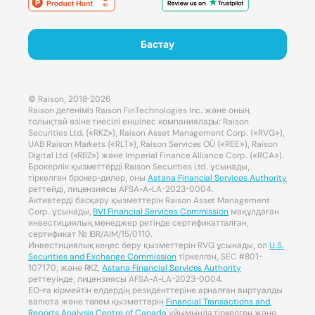
Бастау
© Raison, 2018-2026
Raison дегеніміз Raison FinTechnologies Inc. және оның
толықтай өзіне тиесілі еншілес компаниялары: Raison
Securities Ltd. («RKZ»), Raison Asset Management Corp. («RVG»),
UAB Raison Markets («RLT»), Raison Services OÜ («REE»), Raison
Digital Ltd («RBZ») және Imperial Finance Alliance Corp. («RCA»).
Брокерлік қызметтерді Raison Securities Ltd. ұсынады,
тіркелген брокер-дилер, оны
Astana Financial Services Authority
реттейді, лицензиясы AFSA-A-LA-2023-0004.
Активтерді басқару қызметтерін Raison Asset Management
Corp. ұсынады,
BVI Financial Services Commission
мақұлдаған
инвестициялық менеджер ретінде сертификатталған,
сертификат № IBR/AIM/15/0110.
Инвестициялық кеңес беру қызметтерін RVG ұсынады, ол
U.S.
Securities and Exchange Commission
тіркелген, SEC #801-
107170, және RKZ,
Astana Financial Services Authority
реттеуінде, лицензиясы AFSA-A-LA-2023-0004.
ЕО-ға кірмейтін елдердің резиденттеріне арналған виртуалды
валюта және төлем қызметтерін
Financial Transactions and
Reports Analysis Centre of Canada
ұйымында тіркелген және