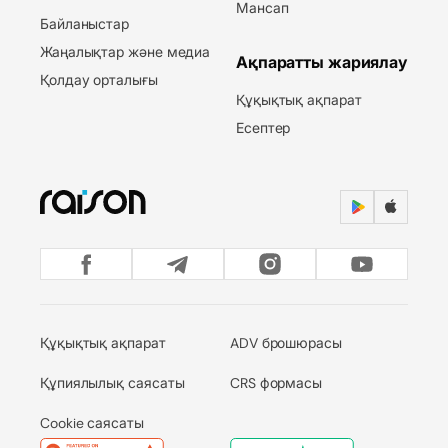
Мансап
Байланыстар
Жаңалықтар және медиа
Ақпаратты жариялау
Қолдау орталығы
Құқықтық ақпарат
Есептер
Құқықтық ақпарат
ADV брошюрасы
Құпиялылық саясаты
CRS формасы
Cookie саясаты