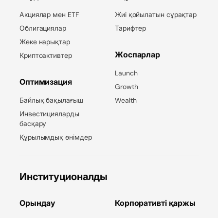
Акциялар мен ETF
Жиі қойылатын сұрақтар
Облигациялар
Тарифтер
Жеке нарықтар
Жоспарлар
Криптоактивтер
Launch
Оптимизация
Growth
Байлық бақылағыш
Wealth
Инвестицияларды
басқару
Құрылымдық өнімдер
Институционалды
Орындау
Корпоративті қаржы