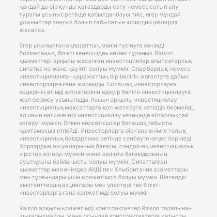
қандай да бір құнды қағаздарды сату немесе сатып алу
туралы ұсыныс ретінде қабылданбауы тиіс, егер мұндай
ұсыныстар заңсыз болып табылатын юрисдикцияларда
жасалса.
Егер ұсынылған ақпараттың мәнін түсінуге сенімді
болмасаңыз, білікті кеңесшіден көмек сұраңыз. Raison
қызметтері арқылы жасалған инвестициялар алыпсатарлық
сипатқа ие және қауіпті болуы мүмкін. Олар барлық немесе
инвестицияланған қаражаттың бір бөлігін жоғалтуға дайын
инвесторларға ғана жарамды. Болашақ инвесторларға
өздерінің өтімді активтерінің едәуір бөлігін инвестициялауға
жол бермеу ұсынылады. Raison арқылы инвестициялау
инвестициялық мақсаттарға қол жеткізуге кепілдік бермейді,
ал оның нәтижелері инвестициялау кезеңінде айтарлықтай
өзгеруі мүмкін. Өткен көрсеткіштер болашақ табысты
қамтамасыз етпейді. Инвесторларға бір ғана өнімге толық
инвестициялық бағдарлама ретінде сенбеуге кеңес беріледі.
Қорлардың акцияларының бағасы, сондай-ақ инвестициялық
кірістер өзгеруі мүмкін және валюта бағамдарының
ауытқуына байланысты болуы мүмкін. Сипатталған
қызметтер мен өнімдер АҚШ пен Ұлыбритания азаматтары
мен тұрғындары үшін қолжетімсіз болуы мүмкін. Шетелдік
эмитенттердің акциялары мен үлестері тек білікті
инвесторларға ғана қолжетімді болуы мүмкін.
Raison арқылы қолжетімді криптоактивтер Raison тарапынан
шығарылмайды, және осындай криптоактивтерге қатысты