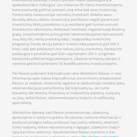
kvalifikuotą patarėją. Investicijos per Raison paslaugas yra
spekuliacinės ir rizikingos. Jos tinkamos tik tiems investuotojams,
kurie pasiruošę galimai prarasti visą arba dalį savo investicijų.
Potencialūs investuotojai neturėtų investuoti didelės savo
likvidžių aktyvų dalies. Investicijos per Raison negali garantuoti
investicinių tikslų pasiekimo, o jų rezultatai gali žymiai svyruoti
investavimo laikotarpiu. Ankstesni rezultatai negarantuoja būsimų
grąžų. Investuotojams primygtinai rekomenduojama neinvestuoti
visų lėšų tik į vieną produktą kaip į visapusišką investicinę
programą. Fondų akcijų kaina ir investicinės pajamos gali kilti ir
kristi, taip pat priklausyti nuo valiutų kursų svyravimų. Aprašytos
paslaugos ir produktai gali būti neprieinami JAV ir Jungtinės
Karalystės piliečiams/gyventojams. Užsienio emitentų akcijos ir
vienetai gali būti prieinami tik kvalifikuotiems investuotojams.
Per Raison prieinami kriptoaktyvai nėra išleidžiami Raison, ir visa
informacija apie tokius kriptoaktyvus yra emitento atsakomybė.
Raison, jo vadovai, direktoriai, agentai ar darbuotojai neteikia jokių
rekomendacijų ar patvirtinimų dėl kriptoaktyvų. Jei turite
klausimų dėl teisiniu, finansinių ar mokestinių aspektų, susijusių
su jūsų veikla Raison, rekomenduojama kreiptis į kvalifikuotą
specialistą.
Atkreipkite dėmesį, kad Raison prieinamumas, užsakymų
apdorojimo ir vykdymo greitis, likvidumas, rodoma informacija ir
paskyros prieigos laikas priklauso nuo įvairių veiksnių, įskaitant
tinklo našumą, rinkos nepastovumą ir sąlygas, užsakymo dydį ir
tipą bei kitus veiksnius. Naudodamiesi Raison svetaine ir bet