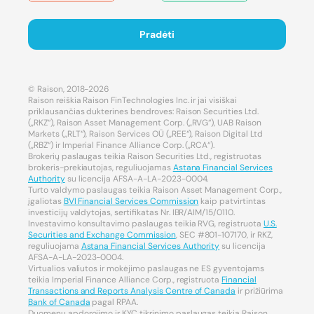
Pradėti
© Raison, 2018-2026
Raison reiškia Raison FinTechnologies Inc. ir jai visiškai
priklausančias dukterines bendroves: Raison Securities Ltd.
(„RKZ“), Raison Asset Management Corp. („RVG“), UAB Raison
Markets („RLT“), Raison Services OÜ („REE“), Raison Digital Ltd
(„RBZ“) ir Imperial Finance Alliance Corp. („RCA“).
Brokerių paslaugas teikia Raison Securities Ltd., registruotas
brokeris-prekiautojas, reguliuojamas
Astana Financial Services
Authority
su licencija AFSA-A-LA-2023-0004.
Turto valdymo paslaugas teikia Raison Asset Management Corp.,
įgaliotas
BVI Financial Services Commission
kaip patvirtintas
investicijų valdytojas, sertifikatas Nr. IBR/AIM/15/0110.
Investavimo konsultavimo paslaugas teikia RVG, registruota
U.S.
Securities and Exchange Commission
, SEC #801-107170, ir RKZ,
reguliuojama
Astana Financial Services Authority
su licencija
AFSA-A-LA-2023-0004.
Virtualios valiutos ir mokėjimo paslaugas ne ES gyventojams
teikia Imperial Finance Alliance Corp., registruota
Financial
Transactions and Reports Analysis Centre of Canada
ir prižiūrima
Bank of Canada
pagal RPAA.
Duomenų apdorojimo ir KYC tikrinimo paslaugas teikia Raison