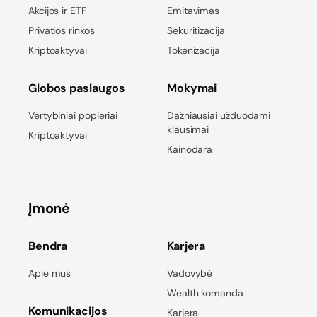
Akcijos ir ETF
Emitavimas
Privatios rinkos
Sekuritizacija
Kriptoaktyvai
Tokenizacija
Globos paslaugos
Mokymai
Vertybiniai popieriai
Dažniausiai užduodami
klausimai
Kriptoaktyvai
Kainodara
Įmonė
Bendra
Karjera
Apie mus
Vadovybė
Wealth komanda
Komunikacijos
Karjera