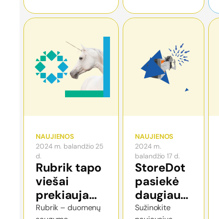
parke įvyko
dirbtinio intelekto
iškilmingas
mokymo įrankių
renginys
kūrimą.
NAUJIENOS
NAUJIENOS
2024 m. balandžio 25
2024 m.
d.
balandžio 17 d.
Rubrik tapo
StoreDot
viešai
pasiekė
prekiaujama
daugiau
bendrove
nei 2000
Rubrik – duomenų
Sužinokite