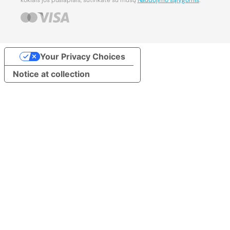
kokiais jos puslapiais, sutinkate su mūsų
Naudojimo sąlygomis
.
Your Privacy Choices
Notice at collection