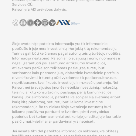
Services OÜ.
Raison yra AIX prekybos dalyvis.
Šioje svetainėje pateikta informacija yra tik informacinio
pobūdžio ir joje nėra investicinių ir/ar jokių kitų rekomendacijų.
Turinys gali būti keičiamas pagal autorių teisių turėtojo nuožiūrą.
Informacija neatspindi Raison ar jo susijusių įmonių nuomonės ir
negali garantuoti jos išsamumo ar tikslumo. Investicijos,
atliekamos per Raison teikiamas paslaugas, turėtų būti
vertinamos kaip priemonė jūsų dabartinio investicinio portfelio
diversifikavimui ir turėtų būti vykdomos tik pasikonsultavus su
nepriklausomu kvalifikuotu investicijų ir mokesčių patarėju. Nei
Raison, nei jo susijusios įmonės neteikia investicinių, mokesčių,
teisinių ar kitų konsultacinių paslaugų per šį komunikacijos
kanalą. Jokia informacija, pateikta Raison per šią svetainę ar bet
kurią kitą platformą, neturėtų būti laikoma investicine
rekomendacija. Be to, niekas šioje svetainėje neturėtų būti
laikoma pasiūlymu parduoti ar kvietimu pirkti vertybinius
popierius bet kuriam asmeniui bet kurioje jurisdikcijoje, kur tokie
pasiūlymai, kvietimai ar pardavimai yra neteisėti.
Jei nesate tikri dėl pateiktos informacijos reikšmės, kreipkitės į