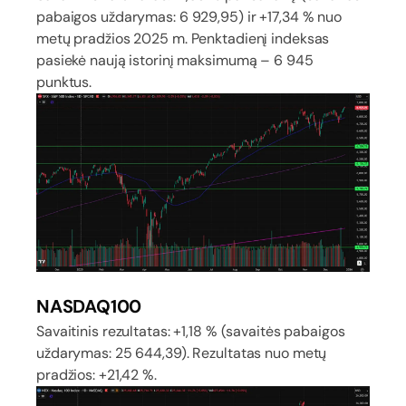
pabaigos uždarymas: 6 929,95) ir +17,34 % nuo
metų pradžios 2025 m. Penktadienį indeksas
pasiekė naują istorinį maksimumą – 6 945
punktus.
NASDAQ100
Savaitinis rezultatas: +1,18 % (savaitės pabaigos
uždarymas: 25 644,39). Rezultatas nuo metų
pradžios: +21,42 %.