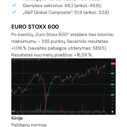
Gamybos sektorius: 49,2 (ankst.: 49,6);
„S&P Global Composite“: 51,9 (ankst.: 52,8).
EURO STOXX 600
Po švenčių „Euro Stoxx 600“ atsidarė ties istoriniu
maksimumu – 592 punktų. Savaitinis rezultatas:
+1,06 % (savaitės pabaigos uždarymas: 589,5).
Rezultatas nuo metų pradžios: +16,59 %.
Kinija
Palūkanų normos: