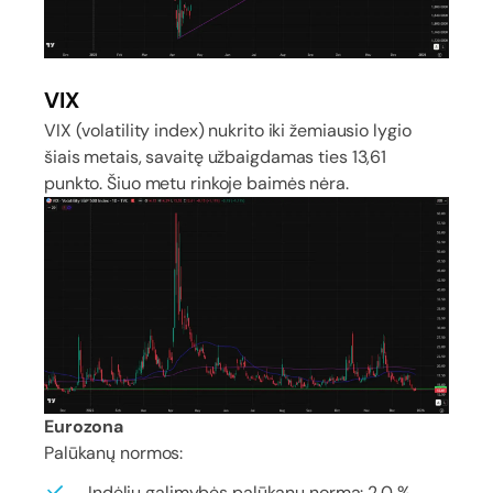
VIX
VIX (volatility index) nukrito iki žemiausio lygio
šiais metais, savaitę užbaigdamas ties 13,61
punkto. Šiuo metu rinkoje baimės nėra.
Eurozona
Palūkanų normos:
Indėlių galimybės palūkanų norma: 2,0 %