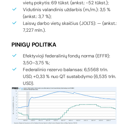
vietų pokytis: 69 tūkst. (ankst.: -52 tūkst.);
Vidutinis valandinis uždarbis (m./m.): 3,5 %
(ankst.: 3,7 %);
Laisvų darbo vietų skaičius (JOLTS): — (ankst.:
7,227 mln.).
PINIGŲ POLITIKA
Efektyvioji federalinių fondų norma (EFFR):
3,50–3,75 %;
Federalinio rezervo balansas: 6,5568 trln.
USD, +0,33 % nuo QT sustabdymo (6,535 trln.
USD).