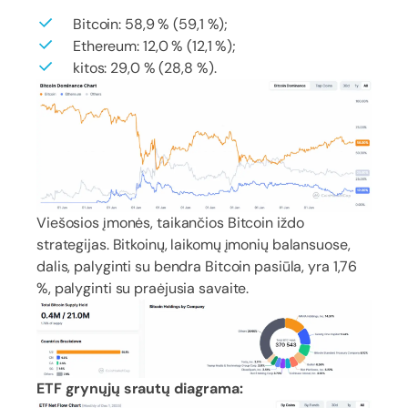
Bitcoin: 58,9 % (59,1 %);
Ethereum: 12,0 % (12,1 %);
kitos: 29,0 % (28,8 %).
Viešosios įmonės, taikančios Bitcoin iždo
strategijas. Bitkoinų, laikomų įmonių balansuose,
dalis, palyginti su bendra Bitcoin pasiūla, yra 1,76
%, palyginti su praėjusia savaite.
ETF grynųjų srautų diagrama: