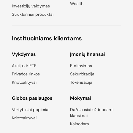
Wealth
Investicijų valdymas
Struktūriniai produktai
Instituciniams klientams
Vykdymas
Įmonių finansai
Akcijos ir ETF
Emitavimas
Privatios rinkos
Sekuritizacija
Kriptoaktyvai
Tokenizacija
Globos paslaugos
Mokymai
Vertybiniai popieriai
Dažniausiai užduodami
klausimai
Kriptoaktyvai
Kainodara