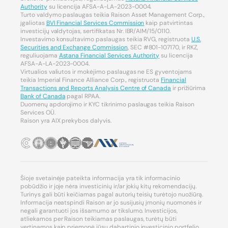
Authority
su licencija AFSA-A-LA-2023-0004.
Turto valdymo paslaugas teikia Raison Asset Management Corp.,
įgaliotas
BVI Financial Services Commission
kaip patvirtintas
investicijų valdytojas, sertifikatas Nr. IBR/AIM/15/0110.
Investavimo konsultavimo paslaugas teikia RVG, registruota
U.S.
Securities and Exchange Commission
, SEC #801-107170, ir RKZ,
reguliuojama
Astana Financial Services Authority
su licencija
AFSA-A-LA-2023-0004.
Virtualios valiutos ir mokėjimo paslaugas ne ES gyventojams
teikia Imperial Finance Alliance Corp., registruota
Financial
Transactions and Reports Analysis Centre of Canada
ir prižiūrima
Bank of Canada
pagal RPAA.
Duomenų apdorojimo ir KYC tikrinimo paslaugas teikia Raison
Services OÜ.
Raison yra AIX prekybos dalyvis.
Šioje svetainėje pateikta informacija yra tik informacinio
pobūdžio ir joje nėra investicinių ir/ar jokių kitų rekomendacijų.
Turinys gali būti keičiamas pagal autorių teisių turėtojo nuožiūrą.
Informacija neatspindi Raison ar jo susijusių įmonių nuomonės ir
negali garantuoti jos išsamumo ar tikslumo. Investicijos,
atliekamos per Raison teikiamas paslaugas, turėtų būti
vertinamos kaip priemonė jūsų dabartinio investicinio portfelio