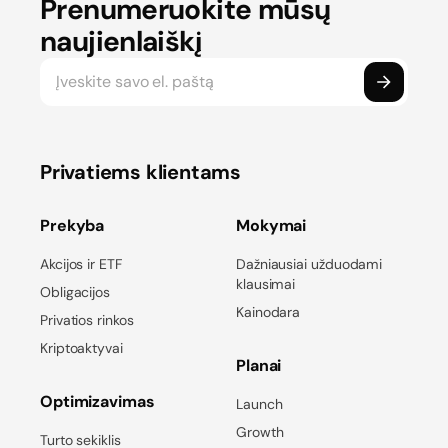
Prenumeruokite mūsų
naujienlaiškį
Privatiems klientams
Prekyba
Mokymai
Akcijos ir ETF
Dažniausiai užduodami
klausimai
Obligacijos
Kainodara
Privatios rinkos
Kriptoaktyvai
Planai
Optimizavimas
Launch
Growth
Turto sekiklis