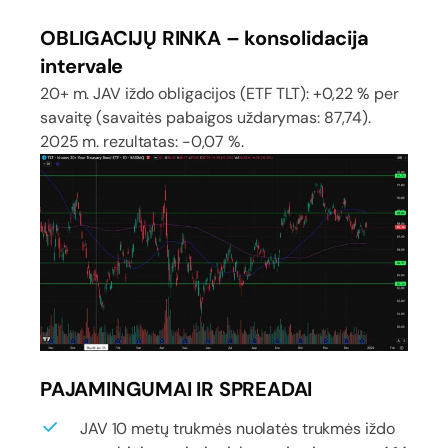
OBLIGACIJŲ RINKA – konsolidacija
intervale
20+ m. JAV iždo obligacijos (ETF TLT): +0,22 % per
savaitę (savaitės pabaigos uždarymas: 87,74).
2025 m. rezultatas: -0,07 %.
PAJAMINGUMAI IR SPREADAI
JAV 10 metų trukmės nuolatės trukmės iždo