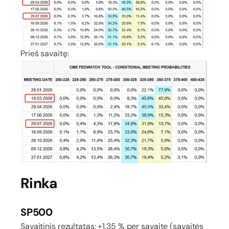
Prieš savaitę:
Rinka
SP500
Savaitinis rezultatas: +1,35 % per savaitę (savaitės