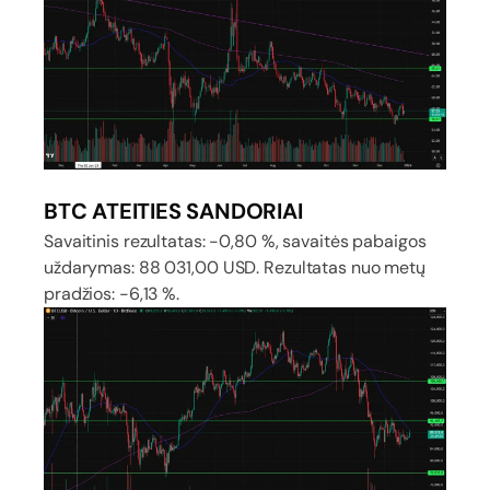
BTC ATEITIES SANDORIAI
Savaitinis rezultatas: -0,80 %, savaitės pabaigos
uždarymas: 88 031,00 USD. Rezultatas nuo metų
pradžios: -6,13 %.