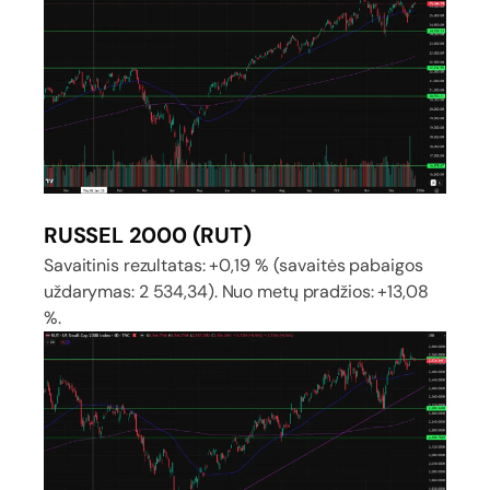
RUSSEL 2000 (RUT)
Savaitinis rezultatas: +0,19 % (savaitės pabaigos
uždarymas: 2 534,34). Nuo metų pradžios: +13,08
%.