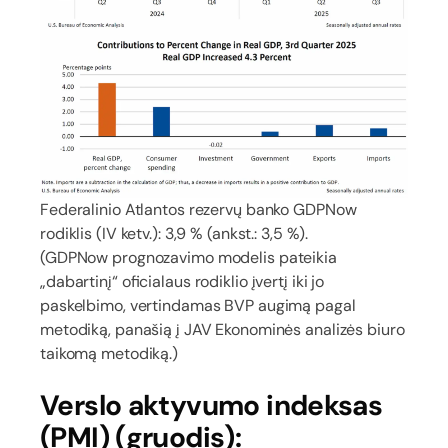
Federalinio Atlantos rezervų banko GDPNow
rodiklis (IV ketv.): 3,9 % (ankst.: 3,5 %).
(GDPNow prognozavimo modelis pateikia
„dabartinį“ oficialaus rodiklio įvertį iki jo
paskelbimo, vertindamas BVP augimą pagal
metodiką, panašią į JAV Ekonominės analizės biuro
taikomą metodiką.)
Verslo aktyvumo indeksas
(PMI) (gruodis):