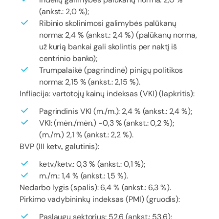
(ankst.: 2,0 %);
Ribinio skolinimosi galimybės palūkanų
norma: 2,4 % (ankst.: 2,4 %) (palūkanų norma,
už kurią bankai gali skolintis per naktį iš
centrinio banko);
Trumpalaikė (pagrindinė) pinigų politikos
norma: 2,15 % (ankst.: 2,15 %).
Infliacija: vartotojų kainų indeksas (VKI) (lapkritis):
Pagrindinis VKI (m./m.): 2,4 % (ankst.: 2,4 %);
VKI: (mėn./mėn.) -0,3 % (ankst.: 0,2 %);
(m./m.) 2,1 % (ankst.: 2,2 %).
BVP (III ketv., galutinis):
ketv./ketv.: 0,3 % (ankst.: 0,1 %);
m./m.: 1,4 % (ankst.: 1,5 %).
Nedarbo lygis (spalis): 6,4 % (ankst.: 6,3 %).
Pirkimo vadybininkų indeksas (PMI) (gruodis):
Paslaugų sektorius: 52,6 (ankst.: 53,6);