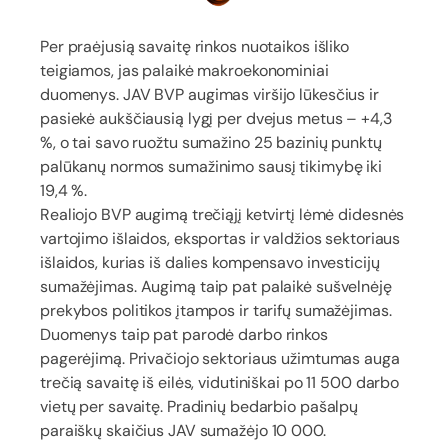
Per praėjusią savaitę rinkos nuotaikos išliko
teigiamos, jas palaikė makroekonominiai
duomenys. JAV BVP augimas viršijo lūkesčius ir
pasiekė aukščiausią lygį per dvejus metus – +4,3
%, o tai savo ruožtu sumažino 25 bazinių punktų
palūkanų normos sumažinimo sausį tikimybę iki
19,4 %.
Realiojo BVP augimą trečiąjį ketvirtį lėmė didesnės
vartojimo išlaidos, eksportas ir valdžios sektoriaus
išlaidos, kurias iš dalies kompensavo investicijų
sumažėjimas. Augimą taip pat palaikė sušvelnėję
prekybos politikos įtampos ir tarifų sumažėjimas.
Duomenys taip pat parodė darbo rinkos
pagerėjimą. Privačiojo sektoriaus užimtumas auga
trečią savaitę iš eilės, vidutiniškai po 11 500 darbo
vietų per savaitę. Pradinių bedarbio pašalpų
paraiškų skaičius JAV sumažėjo 10 000.