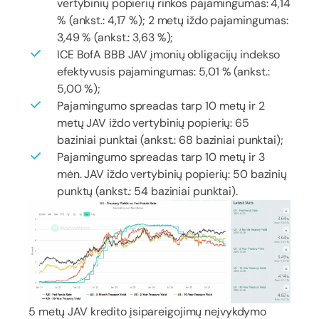
vertybinių popierių rinkos pajamingumas: 4,14
% (ankst.: 4,17 %); 2 metų iždo pajamingumas:
3,49 % (ankst.: 3,63 %);
ICE BofA BBB JAV įmonių obligacijų indekso
efektyvusis pajamingumas: 5,01 % (ankst.:
5,00 %);
Pajamingumo spreadas tarp 10 metų ir 2
metų JAV iždo vertybinių popierių: 65
baziniai punktai (ankst.: 68 baziniai punktai);
Pajamingumo spreadas tarp 10 metų ir 3
mėn. JAV iždo vertybinių popierių: 50 bazinių
punktų (ankst.: 54 baziniai punktai).
5 metų JAV kredito įsipareigojimų neįvykdymo