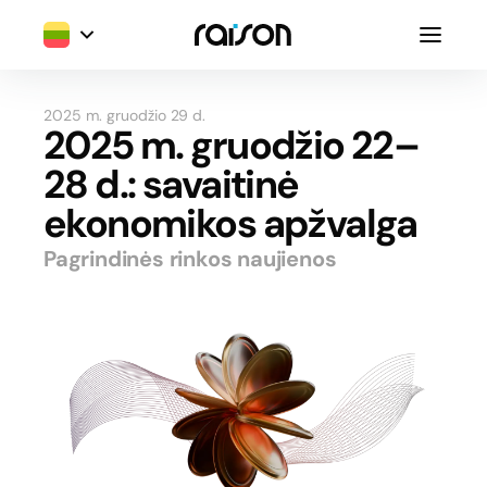
2025 m. gruodžio 29 d.
2025 m. gruodžio 22–
28 d.: savaitinė
ekonomikos apžvalga
Pagrindinės rinkos naujienos