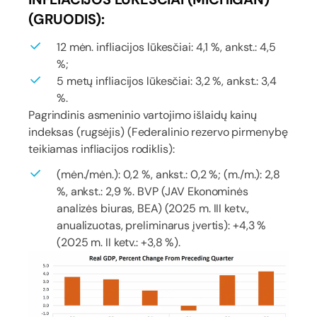
(GRUODIS):
12 mėn. infliacijos lūkesčiai: 4,1 %, ankst.: 4,5
%;
5 metų infliacijos lūkesčiai: 3,2 %, ankst.: 3,4
%.
Pagrindinis asmeninio vartojimo išlaidų kainų
indeksas (rugsėjis) (Federalinio rezervo pirmenybę
teikiamas infliacijos rodiklis):
(mėn./mėn.): 0,2 %, ankst.: 0,2 %; (m./m.): 2,8
%, ankst.: 2,9 %. BVP (JAV Ekonominės
analizės biuras, BEA) (2025 m. III ketv.,
anualizuotas, preliminarus įvertis): +4,3 %
(2025 m. II ketv.: +3,8 %).