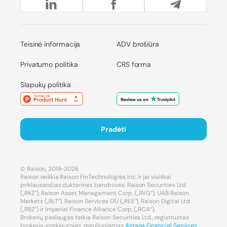
Teisinė informacija
ADV brošiūra
Privatumo politika
CRS forma
Slapukų politika
Pradėti
© Raison, 2018-2026
Raison reiškia Raison FinTechnologies Inc. ir jai visiškai
priklausančias dukterines bendroves: Raison Securities Ltd.
(„RKZ“), Raison Asset Management Corp. („RVG“), UAB Raison
Markets („RLT“), Raison Services OÜ („REE“), Raison Digital Ltd
(„RBZ“) ir Imperial Finance Alliance Corp. („RCA“).
Brokerių paslaugas teikia Raison Securities Ltd., registruotas
brokeris-prekiautojas, reguliuojamas
Astana Financial Services