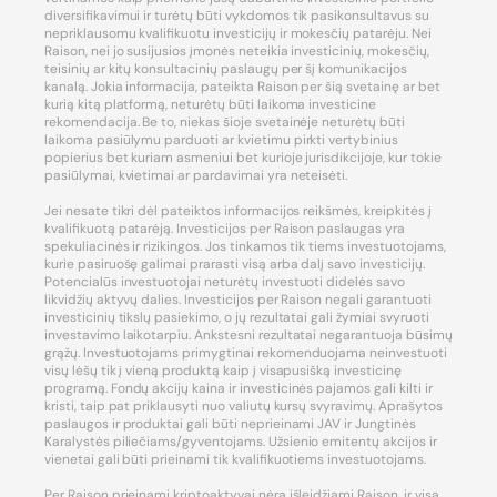
diversifikavimui ir turėtų būti vykdomos tik pasikonsultavus su
nepriklausomu kvalifikuotu investicijų ir mokesčių patarėju. Nei
Raison, nei jo susijusios įmonės neteikia investicinių, mokesčių,
teisinių ar kitų konsultacinių paslaugų per šį komunikacijos
kanalą. Jokia informacija, pateikta Raison per šią svetainę ar bet
kurią kitą platformą, neturėtų būti laikoma investicine
rekomendacija. Be to, niekas šioje svetainėje neturėtų būti
laikoma pasiūlymu parduoti ar kvietimu pirkti vertybinius
popierius bet kuriam asmeniui bet kurioje jurisdikcijoje, kur tokie
pasiūlymai, kvietimai ar pardavimai yra neteisėti.
Jei nesate tikri dėl pateiktos informacijos reikšmės, kreipkitės į
kvalifikuotą patarėją. Investicijos per Raison paslaugas yra
spekuliacinės ir rizikingos. Jos tinkamos tik tiems investuotojams,
kurie pasiruošę galimai prarasti visą arba dalį savo investicijų.
Potencialūs investuotojai neturėtų investuoti didelės savo
likvidžių aktyvų dalies. Investicijos per Raison negali garantuoti
investicinių tikslų pasiekimo, o jų rezultatai gali žymiai svyruoti
investavimo laikotarpiu. Ankstesni rezultatai negarantuoja būsimų
grąžų. Investuotojams primygtinai rekomenduojama neinvestuoti
visų lėšų tik į vieną produktą kaip į visapusišką investicinę
programą. Fondų akcijų kaina ir investicinės pajamos gali kilti ir
kristi, taip pat priklausyti nuo valiutų kursų svyravimų. Aprašytos
paslaugos ir produktai gali būti neprieinami JAV ir Jungtinės
Karalystės piliečiams/gyventojams. Užsienio emitentų akcijos ir
vienetai gali būti prieinami tik kvalifikuotiems investuotojams.
Per Raison prieinami kriptoaktyvai nėra išleidžiami Raison, ir visa