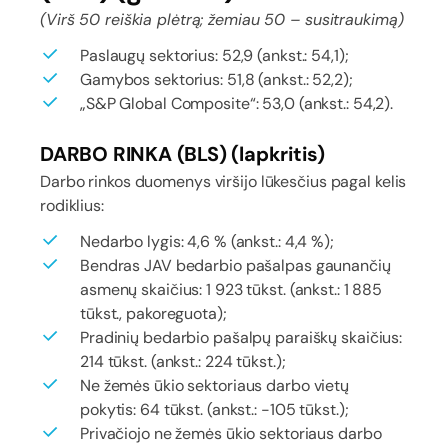
(Virš 50 reiškia plėtrą; žemiau 50 – susitraukimą)
Paslaugų sektorius: 52,9 (ankst.: 54,1);
Gamybos sektorius: 51,8 (ankst.: 52,2);
„S&P Global Composite“: 53,0 (ankst.: 54,2).
DARBO RINKA (BLS) (lapkritis)
Darbo rinkos duomenys viršijo lūkesčius pagal kelis
rodiklius:
Nedarbo lygis: 4,6 % (ankst.: 4,4 %);
Bendras JAV bedarbio pašalpas gaunančių
asmenų skaičius: 1 923 tūkst. (ankst.: 1 885
tūkst., pakoreguota);
Pradinių bedarbio pašalpų paraiškų skaičius:
214 tūkst. (ankst.: 224 tūkst.);
Ne žemės ūkio sektoriaus darbo vietų
pokytis: 64 tūkst. (ankst.: -105 tūkst.);
Privačiojo ne žemės ūkio sektoriaus darbo