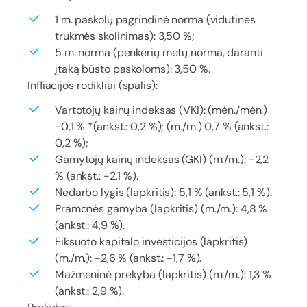
1 m. paskolų pagrindinė norma (vidutinės
trukmės skolinimas): 3,50 %;
5 m. norma (penkerių metų norma, daranti
įtaką būsto paskoloms): 3,50 %.
Infliacijos rodikliai (spalis):
Vartotojų kainų indeksas (VKI): (mėn./mėn.)
-0,1 % *(ankst.: 0,2 %); (m./m.) 0,7 % (ankst.:
0,2 %);
Gamytojų kainų indeksas (GKI) (m./m.): -2,2
% (ankst.: -2,1 %).
Nedarbo lygis (lapkritis): 5,1 % (ankst.: 5,1 %).
Pramonės gamyba (lapkritis) (m./m.): 4,8 %
(ankst.: 4,9 %).
Fiksuoto kapitalo investicijos (lapkritis)
(m./m.): -2,6 % (ankst.: -1,7 %).
Mažmeninė prekyba (lapkritis) (m./m.): 1,3 %
(ankst.: 2,9 %).