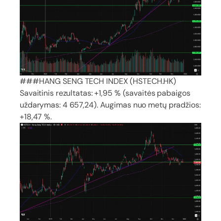
###HANG SENG TECH INDEX (HSTECH.HK)
Savaitinis rezultatas: +1,95 % (savaitės pabaigos
uždarymas: 4 657,24). Augimas nuo metų pradžios:
+18,47 %.