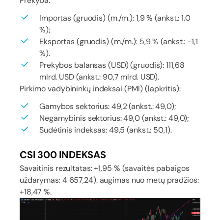
Prekyba:
Importas (gruodis) (m./m.): 1,9 % (ankst.: 1,0
%);
Eksportas (gruodis) (m./m.): 5,9 % (ankst.: -1,1
%).
Prekybos balansas (USD) (gruodis): 111,68
mlrd. USD (ankst.: 90,7 mlrd. USD).
Pirkimo vadybininkų indeksai (PMI) (lapkritis):
Gamybos sektorius: 49,2 (ankst.: 49,0);
Negamybinis sektorius: 49,0 (ankst.: 49,0);
Sudėtinis indeksas: 49,5 (ankst.: 50,1).
CSI 300 INDEKSAS
Savaitinis rezultatas: +1,95 % (savaitės pabaigos
uždarymas: 4 657,24). augimas nuo metų pradžios:
+18,47 %.