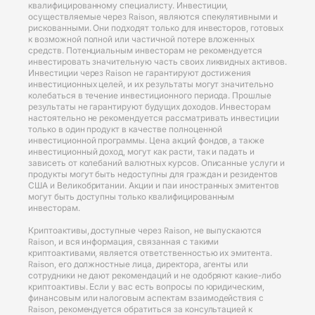
квалифицированному специалисту. Инвестиции,
осуществляемые через Raison, являются спекулятивными и
рискованными. Они подходят только для инвесторов, готовых
к возможной полной или частичной потере вложенных
средств. Потенциальным инвесторам не рекомендуется
инвестировать значительную часть своих ликвидных активов.
Инвестиции через Raison не гарантируют достижения
инвестиционных целей, и их результаты могут значительно
колебаться в течение инвестиционного периода. Прошлые
результаты не гарантируют будущих доходов. Инвесторам
настоятельно не рекомендуется рассматривать инвестиции
только в один продукт в качестве полноценной
инвестиционной программы. Цена акций фондов, а также
инвестиционный доход, могут как расти, так и падать и
зависеть от колебаний валютных курсов. Описанные услуги и
продукты могут быть недоступны для граждан и резидентов
США и Великобритании. Акции и паи иностранных эмитентов
могут быть доступны только квалифицированным
инвесторам.
Криптоактивы, доступные через Raison, не выпускаются
Raison, и вся информация, связанная с такими
криптоактивами, является ответственностью их эмитента.
Raison, его должностные лица, директора, агенты или
сотрудники не дают рекомендаций и не одобряют какие-либо
криптоактивы. Если у вас есть вопросы по юридическим,
финансовым или налоговым аспектам взаимодействия с
Raison, рекомендуется обратиться за консультацией к