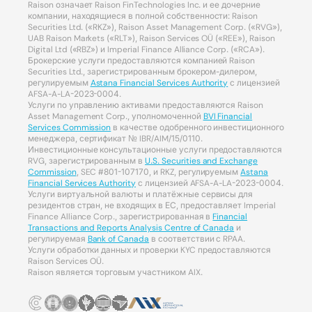
Raison означает Raison FinTechnologies Inc. и ее дочерние
компании, находящиеся в полной собственности: Raison
Securities Ltd. («RKZ»), Raison Asset Management Corp. («RVG»),
UAB Raison Markets («RLT»), Raison Services OÜ («REE»), Raison
Digital Ltd («RBZ») и Imperial Finance Alliance Corp. («RCA»).
Брокерские услуги предоставляются компанией Raison
Securities Ltd., зарегистрированным брокером-дилером,
регулируемым
Astana Financial Services Authority
с лицензией
AFSA-A-LA-2023-0004.
Услуги по управлению активами предоставляются Raison
Asset Management Corp., уполномоченной
BVI Financial
Services Commission
в качестве одобренного инвестиционного
менеджера, сертификат № IBR/AIM/15/0110.
Инвестиционные консультационные услуги предоставляются
RVG, зарегистрированным в
U.S. Securities and Exchange
Commission
, SEC #801-107170, и RKZ, регулируемым
Astana
Financial Services Authority
с лицензией AFSA-A-LA-2023-0004.
Услуги виртуальной валюты и платёжные сервисы для
резидентов стран, не входящих в ЕС, предоставляет Imperial
Finance Alliance Corp., зарегистрированная в
Financial
Transactions and Reports Analysis Centre of Canada
и
регулируемая
Bank of Canada
в соответствии с RPAA.
Услуги обработки данных и проверки KYC предоставляются
Raison Services OÜ.
Raison является торговым участником AIX.