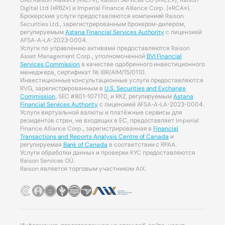
Digital Ltd («RBZ») и Imperial Finance Alliance Corp. («RCA»).
Брокерские услуги предоставляются компанией Raison
Securities Ltd., зарегистрированным брокером-дилером,
регулируемым
Astana Financial Services Authority
с лицензией
AFSA-A-LA-2023-0004.
Услуги по управлению активами предоставляются Raison
Asset Management Corp., уполномоченной
BVI Financial
Services Commission
в качестве одобренного инвестиционного
менеджера, сертификат № IBR/AIM/15/0110.
Инвестиционные консультационные услуги предоставляются
RVG, зарегистрированным в
U.S. Securities and Exchange
Commission
, SEC #801-107170, и RKZ, регулируемым
Astana
Financial Services Authority
с лицензией AFSA-A-LA-2023-0004.
Услуги виртуальной валюты и платёжные сервисы для
резидентов стран, не входящих в ЕС, предоставляет Imperial
Finance Alliance Corp., зарегистрированная в
Financial
Transactions and Reports Analysis Centre of Canada
и
регулируемая
Bank of Canada
в соответствии с RPAA.
Услуги обработки данных и проверки KYC предоставляются
Raison Services OÜ.
Raison является торговым участником AIX.