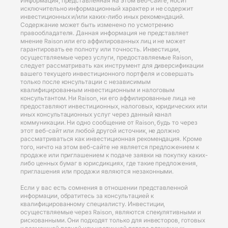
Информация, представленная на этом веб-сайте, носит
исключительно информационный характер и не содержит
инвестиционных и/или каких-либо иных рекомендаций.
Содержание может быть изменено по усмотрению
правообладателя. Данная информация не представляет
мнение Raison или его аффилированных лиц и не может
гарантировать ее полноту или точность. Инвестиции,
осуществляемые через услуги, предоставляемые Raison,
следует рассматривать как инструмент для диверсификации
вашего текущего инвестиционного портфеля и совершать
только после консультации с независимым
квалифицированным инвестиционным и налоговым
консультантом. Ни Raison, ни его аффилированные лица не
предоставляют инвестиционных, налоговых, юридических или
иных консультационных услуг через данный канал
коммуникации. Ни одно сообщение от Raison, будь то через
этот веб-сайт или любой другой источник, не должно
рассматриваться как инвестиционная рекомендация. Кроме
того, ничто на этом веб-сайте не является предложением к
продаже или приглашением к подаче заявки на покупку каких-
либо ценных бумаг в юрисдикциях, где такие предложения,
приглашения или продажи являются незаконными.
Если у вас есть сомнения в отношении представленной
информации, обратитесь за консультацией к
квалифицированному специалисту. Инвестиции,
осуществляемые через Raison, являются спекулятивными и
рискованными. Они подходят только для инвесторов, готовых