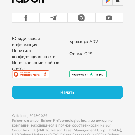
Юридическая
Брошюра ADV
информация
Политика
Форма CRS
конфиденциальности
Использование файлов
cookie
Начать
© Raison, 2018-2026
Raison означает Raison FinTechnologies Inc. и ее дочерние
компании, находящиеся в полной собственности: Raison
Securities Ltd. («RKZ»), Raison Asset Management Corp. («RVG»),
UAB Raison Markets («RLT»), Raison Services OÜ («REE»), Raison