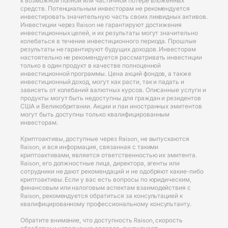
к возможной полной или частичной потере вложенных
средств. Потенциальным инвесторам не рекомендуется
инвестировать значительную часть своих ликвидных активов.
Инвестиции через Raison не гарантируют достижения
инвестиционных целей, и их результаты могут значительно
колебаться в течение инвестиционного периода. Прошлые
результаты не гарантируют будущих доходов. Инвесторам
настоятельно не рекомендуется рассматривать инвестиции
только в один продукт в качестве полноценной
инвестиционной программы. Цена акций фондов, а также
инвестиционный доход, могут как расти, так и падать и
зависеть от колебаний валютных курсов. Описанные услуги и
продукты могут быть недоступны для граждан и резидентов
США и Великобритании. Акции и паи иностранных эмитентов
могут быть доступны только квалифицированным
инвесторам.
Криптоактивы, доступные через Raison, не выпускаются
Raison, и вся информация, связанная с такими
криптоактивами, является ответственностью их эмитента.
Raison, его должностные лица, директора, агенты или
сотрудники не дают рекомендаций и не одобряют какие-либо
криптоактивы. Если у вас есть вопросы по юридическим,
финансовым или налоговым аспектам взаимодействия с
Raison, рекомендуется обратиться за консультацией к
квалифицированному профессиональному консультанту.
Обратите внимание, что доступность Raison, скорость