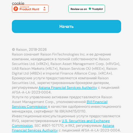
cookie
Начать
© Raison, 2018-2026
Raison означает Raison FinTechnologies Inc. и ее дочерние
компании, находящиеся в полной собственности: Raison
Securities Ltd. («RKZ»), Raison Asset Management Corp. («RVG»),
UAB Raison Markets («RLT»), Raison Services OÜ («REE»), Raison
Digital Ltd («RBZ») и Imperial Finance Alliance Corp. («RCA»).
Брокерские услуги предоставляются компанией Raison
Securities Ltd., зарегистрированным брокером-дилером,
регулируемым
Astana Financial Services Authority
с лицензией
AFSA-A-LA-2023-0004.
Услуги по управлению активами предоставляются Raison
Asset Management Corp., уполномоченной
BVI Financial
Services Commission
в качестве одобренного инвестиционного
менеджера, сертификат № IBR/AIM/15/0110.
Инвестиционные консультационные услуги предоставляются
RVG, зарегистрированным в
U.S. Securities and Exchange
Commission
, SEC #801-107170, и RKZ, регулируемым
Astana
Financial Services Authority
с лицензией AFSA-A-LA-2023-0004.