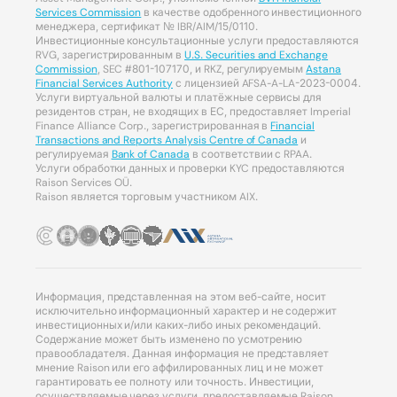
Services Commission
в качестве одобренного инвестиционного
менеджера, сертификат № IBR/AIM/15/0110.
Инвестиционные консультационные услуги предоставляются
RVG, зарегистрированным в
U.S. Securities and Exchange
Commission
, SEC #801-107170, и RKZ, регулируемым
Astana
Financial Services Authority
с лицензией AFSA-A-LA-2023-0004.
Услуги виртуальной валюты и платёжные сервисы для
резидентов стран, не входящих в ЕС, предоставляет Imperial
Finance Alliance Corp., зарегистрированная в
Financial
Transactions and Reports Analysis Centre of Canada
и
регулируемая
Bank of Canada
в соответствии с RPAA.
Услуги обработки данных и проверки KYC предоставляются
Raison Services OÜ.
Raison является торговым участником AIX.
Информация, представленная на этом веб-сайте, носит
исключительно информационный характер и не содержит
инвестиционных и/или каких-либо иных рекомендаций.
Содержание может быть изменено по усмотрению
правообладателя. Данная информация не представляет
мнение Raison или его аффилированных лиц и не может
гарантировать ее полноту или точность. Инвестиции,
осуществляемые через услуги, предоставляемые Raison,