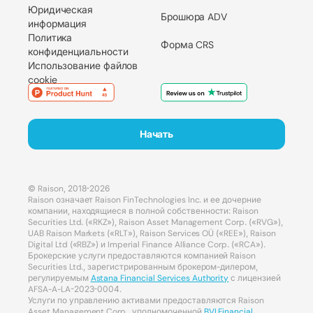
Юридическая
Брошюра ADV
информация
Политика
Форма CRS
конфиденциальности
Использование файлов
cookie
Начать
© Raison, 2018-2026
Raison означает Raison FinTechnologies Inc. и ее дочерние
компании, находящиеся в полной собственности: Raison
Securities Ltd. («RKZ»), Raison Asset Management Corp. («RVG»),
UAB Raison Markets («RLT»), Raison Services OÜ («REE»), Raison
Digital Ltd («RBZ») и Imperial Finance Alliance Corp. («RCA»).
Брокерские услуги предоставляются компанией Raison
Securities Ltd., зарегистрированным брокером-дилером,
регулируемым
Astana Financial Services Authority
с лицензией
AFSA-A-LA-2023-0004.
Услуги по управлению активами предоставляются Raison
Asset Management Corp., уполномоченной
BVI Financial