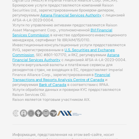
Digital Ltd («RBZ») и Imperial Finance Alliance Corp. («RCA»).
Брокерские услуги предоставляются компанией Raison
Securities Ltd., зарегистрированным брокером-дилером,
регулируемым
Astana Financial Services Authority
с лицензией
AFSA-A-LA-2023-0004.
Услуги по управлению активами предоставляются Raison
Asset Management Corp., уполномоченной
BVI Financial
Services Commission
в качестве одобренного инвестиционного
менеджера, сертификат № IBR/AIM/15/0110.
Инвестиционные консультационные услуги предоставляются
RVG, зарегистрированным в
U.S. Securities and Exchange
Commission
, SEC #801-107170, и RKZ, регулируемым
Astana
Financial Services Authority
с лицензией AFSA-A-LA-2023-0004.
Услуги виртуальной валюты и платёжные сервисы для
резидентов стран, не входящих в ЕС, предоставляет Imperial
Finance Alliance Corp., зарегистрированная в
Financial
Transactions and Reports Analysis Centre of Canada
и
регулируемая
Bank of Canada
в соответствии с RPAA.
Услуги обработки данных и проверки KYC предоставляются
Raison Services OÜ.
Raison является торговым участником AIX.
Информация, представленная на этом веб-сайте, носит