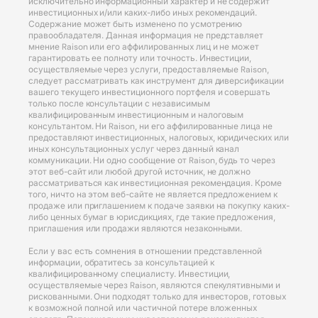
исключительно информационный характер и не содержит
инвестиционных и/или каких-либо иных рекомендаций.
Содержание может быть изменено по усмотрению
правообладателя. Данная информация не представляет
мнение Raison или его аффилированных лиц и не может
гарантировать ее полноту или точность. Инвестиции,
осуществляемые через услуги, предоставляемые Raison,
следует рассматривать как инструмент для диверсификации
вашего текущего инвестиционного портфеля и совершать
только после консультации с независимым
квалифицированным инвестиционным и налоговым
консультантом. Ни Raison, ни его аффилированные лица не
предоставляют инвестиционных, налоговых, юридических или
иных консультационных услуг через данный канал
коммуникации. Ни одно сообщение от Raison, будь то через
этот веб-сайт или любой другой источник, не должно
рассматриваться как инвестиционная рекомендация. Кроме
того, ничто на этом веб-сайте не является предложением к
продаже или приглашением к подаче заявки на покупку каких-
либо ценных бумаг в юрисдикциях, где такие предложения,
приглашения или продажи являются незаконными.
Если у вас есть сомнения в отношении представленной
информации, обратитесь за консультацией к
квалифицированному специалисту. Инвестиции,
осуществляемые через Raison, являются спекулятивными и
рискованными. Они подходят только для инвесторов, готовых
к возможной полной или частичной потере вложенных