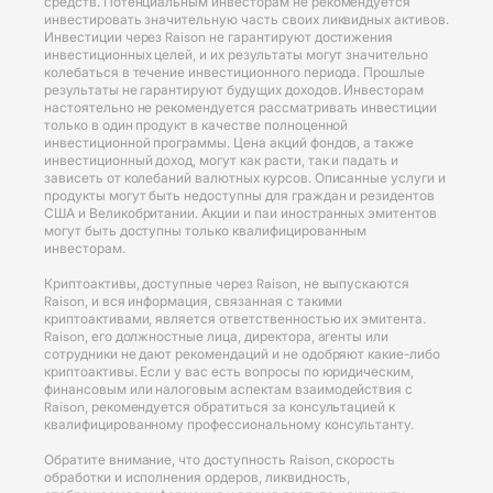
средств. Потенциальным инвесторам не рекомендуется
инвестировать значительную часть своих ликвидных активов.
Инвестиции через Raison не гарантируют достижения
инвестиционных целей, и их результаты могут значительно
колебаться в течение инвестиционного периода. Прошлые
результаты не гарантируют будущих доходов. Инвесторам
настоятельно не рекомендуется рассматривать инвестиции
только в один продукт в качестве полноценной
инвестиционной программы. Цена акций фондов, а также
инвестиционный доход, могут как расти, так и падать и
зависеть от колебаний валютных курсов. Описанные услуги и
продукты могут быть недоступны для граждан и резидентов
США и Великобритании. Акции и паи иностранных эмитентов
могут быть доступны только квалифицированным
инвесторам.
Криптоактивы, доступные через Raison, не выпускаются
Raison, и вся информация, связанная с такими
криптоактивами, является ответственностью их эмитента.
Raison, его должностные лица, директора, агенты или
сотрудники не дают рекомендаций и не одобряют какие-либо
криптоактивы. Если у вас есть вопросы по юридическим,
финансовым или налоговым аспектам взаимодействия с
Raison, рекомендуется обратиться за консультацией к
квалифицированному профессиональному консультанту.
Обратите внимание, что доступность Raison, скорость
обработки и исполнения ордеров, ликвидность,