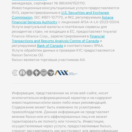
менеджера, сертификат № IBR/AIM/15/0110.
Инвестиционные консультационные услуги предоставляются
RVG, зарегистрированным в
U.S. Securities and Exchange
Commission
, SEC #801-107170, и RKZ, регулируемым
Astana
Financial Services Authority
с лицензией AFSA-A-LA-2023-0004.
Услуги виртуальной валюты и платёжные сервисы для
резидентов стран, не входящих в ЕС, предоставляет Imperial
Finance Alliance Corp., зарегистрированная в
Financial
Transactions and Reports Analysis Centre of Canada
и
регулируемая
Bank of Canada
в соответствии с RPAA.
Услуги обработки данных и проверки KYC предоставляются
Raison Services OÜ.
Raison является торговым участником AIX.
Информация, представленная на этом веб-сайте, носит
исключительно информационный характер и не содержит
инвестиционных и/или каких-либо иных рекомендаций.
Содержание может быть изменено по усмотрению
правообладателя. Данная информация не представляет
мнение Raison или его аффилированных лиц и не может
гарантировать ее полноту или точность. Инвестиции,
осуществляемые через услуги, предоставляемые Raison,
следует рассматривать как инструмент для диверсификации