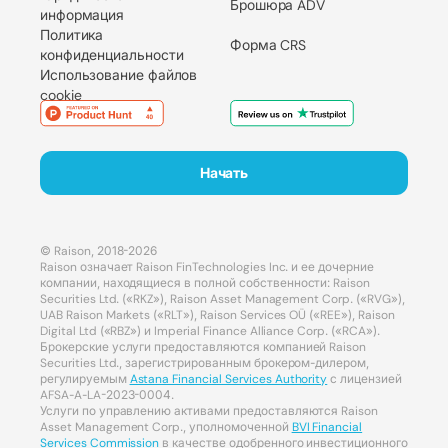
Брошюра ADV
информация
Политика
Форма CRS
конфиденциальности
Использование файлов
cookie
Начать
© Raison, 2018-2026
Raison означает Raison FinTechnologies Inc. и ее дочерние
компании, находящиеся в полной собственности: Raison
Securities Ltd. («RKZ»), Raison Asset Management Corp. («RVG»),
UAB Raison Markets («RLT»), Raison Services OÜ («REE»), Raison
Digital Ltd («RBZ») и Imperial Finance Alliance Corp. («RCA»).
Брокерские услуги предоставляются компанией Raison
Securities Ltd., зарегистрированным брокером-дилером,
регулируемым
Astana Financial Services Authority
с лицензией
AFSA-A-LA-2023-0004.
Услуги по управлению активами предоставляются Raison
Asset Management Corp., уполномоченной
BVI Financial
Services Commission
в качестве одобренного инвестиционного