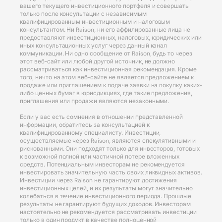
вашего текущего инвестиционного портфеля и совершать
только после консультации с независимым
квалифицированным инвестиционным и налоговым
консультантом. Ни Raison, ни его аффилированные лица не
предоставляют инвестиционных, налоговых, юридических или
иных консультационных услуг через данный канал
коммуникации. Ни одно сообщение от Raison, будь то через
этот веб-сайт или любой другой источник, не должно
рассматриваться как инвестиционная рекомендация. Кроме
того, ничто на этом веб-сайте не является предложением к
продаже или приглашением к подаче заявки на покупку каких-
либо ценных бумаг в юрисдикциях, где такие предложения,
приглашения или продажи являются незаконными.
Если у вас есть сомнения в отношении представленной
информации, обратитесь за консультацией к
квалифицированному специалисту. Инвестиции,
осуществляемые через Raison, являются спекулятивными и
рискованными. Они подходят только для инвесторов, готовых
к возможной полной или частичной потере вложенных
средств. Потенциальным инвесторам не рекомендуется
инвестировать значительную часть своих ликвидных активов.
Инвестиции через Raison не гарантируют достижения
инвестиционных целей, и их результаты могут значительно
колебаться в течение инвестиционного периода. Прошлые
результаты не гарантируют будущих доходов. Инвесторам
настоятельно не рекомендуется рассматривать инвестиции
только в один продукт в качестве полноценной