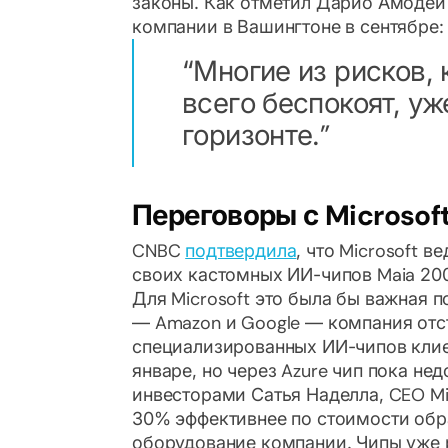
законы. Как отметил Дарио Амодей
компании в Вашингтоне в сентябре:
Многие из рисков,
всего беспокоят, у
горизонте.
Переговоры с Microsoft
CNBC
подтвердила
, что Microsoft в
своих кастомных ИИ-чипов Maia 200
Для Microsoft это была бы важная 
— Amazon и Google — компания отс
специализированных ИИ-чипов клие
январе, но через Azure чип пока не
инвесторами Сатья Наделла, CEO Mic
30% эффективнее по стоимости обр
оборудование компании. Чипы уже 