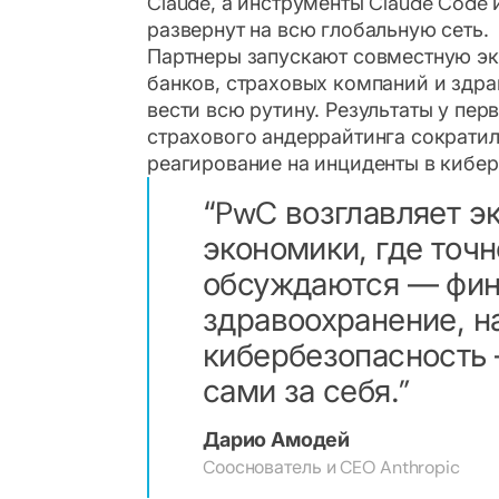
Claude, а инструменты Claude Code 
развернут на всю глобальную сеть.
Партнеры запускают совместную эк
банков, страховых компаний и здра
вести всю рутину. Результаты у пер
страхового андеррайтинга сократилс
реагирование на инциденты в кибер
PwC возглавляет э
экономики, где точн
обсуждаются — фин
здравоохранение, н
кибербезопасность 
сами за себя.
Дарио Амодей
Cооснователь и CEO Anthropic