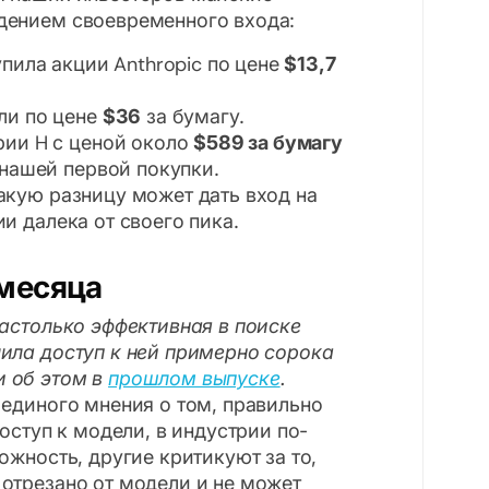
дением своевременного входа:
упила акции Anthropic по цене
$13,7
ли по цене
$36
за бумагу.
рии H с ценой около
$589 за бумагу
 нашей первой покупки.
акую разницу может дать вход на
и далека от своего пика.
 месяца
настолько эффективная в поиске
ила доступ к ней примерно сорока
и об этом в
прошлом выпуске
.
 единого мнения о том, правильно
доступ к модели, в индустрии по-
ожность, другие критикуют за то,
отрезано от модели и не может