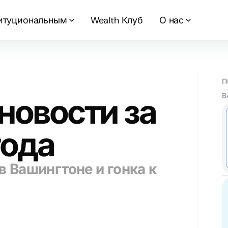
итуциональным
Wealth Клуб
О нас
П
В
 новости за
года
в Вашингтоне и гонка к