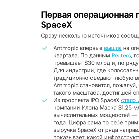
Первая операционная п
SpaceX
Cразу несколько источников сообщ
Anthropic впервые
вышла
на оп
квартала. По данным
Reuters
, 
превышает $30 млрд и, по ряду
Для индустрии, где колоссаль
традиционно съедают любую вы
Anthropic становится, пожалу
такого масштаба, достигшей о
Из проспекта IPO SpaceX
стало 
компании Илона Маска $1,25 мл
вычислительных мощностей — к
года. Цифра сама по себе прим
выручка SpaceX от ряда направ
показывает, какой инфраструк