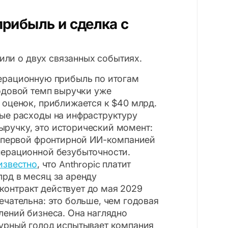
рибыль и сделка с
или о двух связанных событиях.
ерационную прибыль по итогам
годовой темп выручки уже
 оценок, приближается к $40 млрд.
ные расходы на инфраструктуру
ручку, это исторический момент:
й, первой фронтирной ИИ-компанией
перационной безубыточности.
известно
, что Anthropic платит
рд в месяц за аренду
онтракт действует до мая 2029
ечательна: это больше, чем годовая
лений бизнеса. Она наглядно
турный голод испытывает компания