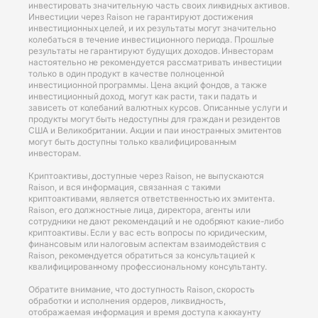
инвестировать значительную часть своих ликвидных активов.
Инвестиции через Raison не гарантируют достижения
инвестиционных целей, и их результаты могут значительно
колебаться в течение инвестиционного периода. Прошлые
результаты не гарантируют будущих доходов. Инвесторам
настоятельно не рекомендуется рассматривать инвестиции
только в один продукт в качестве полноценной
инвестиционной программы. Цена акций фондов, а также
инвестиционный доход, могут как расти, так и падать и
зависеть от колебаний валютных курсов. Описанные услуги и
продукты могут быть недоступны для граждан и резидентов
США и Великобритании. Акции и паи иностранных эмитентов
могут быть доступны только квалифицированным
инвесторам.
Криптоактивы, доступные через Raison, не выпускаются
Raison, и вся информация, связанная с такими
криптоактивами, является ответственностью их эмитента.
Raison, его должностные лица, директора, агенты или
сотрудники не дают рекомендаций и не одобряют какие-либо
криптоактивы. Если у вас есть вопросы по юридическим,
финансовым или налоговым аспектам взаимодействия с
Raison, рекомендуется обратиться за консультацией к
квалифицированному профессиональному консультанту.
Обратите внимание, что доступность Raison, скорость
обработки и исполнения ордеров, ликвидность,
отображаемая информация и время доступа к аккаунту