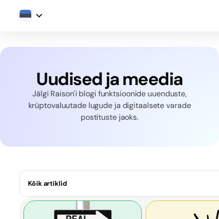
Uudised ja meedia
Jälgi Raison'i blogi funktsioonide uuenduste,
krüptovaluutade lugude ja digitaalsete varade
postituste jaoks.
Kõik artiklid