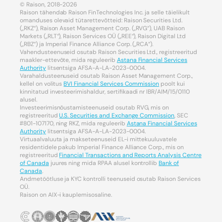
© Raison, 2018-2026
Raison tähendab Raison FinTechnologies Inc. ja selle täielikult
omanduses olevaid tütarettevõtteid: Raison Securities Ltd.
(„RKZ“), Raison Asset Management Corp. („RVG“), UAB Raison
Markets („RLT“), Raison Services OÜ („REE“), Raison Digital Ltd
(„RBZ“) ja Imperial Finance Alliance Corp. („RCA“).
Vahendusteenuseid osutab Raison Securities Ltd., registreeritud
maakler-ettevõte, mida reguleerib
Astana Financial Services
Authority
litsentsiga AFSA-A-LA-2023-0004.
Varahaldusteenuseid osutab Raison Asset Management Corp.,
kellel on volitus
BVI Financial Services Commission
poolt kui
kinnitatud investeerimishaldur, sertifikaadi nr IBR/AIM/15/0110
alusel.
Investeerimisnõustamisteenuseid osutab RVG, mis on
registreeritud
U.S. Securities and Exchange Commission
, SEC
#801-107170, ning RKZ, mida reguleerib
Astana Financial Services
Authority
litsentsiga AFSA-A-LA-2023-0004.
Virtuaalvaluuta ja makseteenuseid EL-i mittekuuluvatele
residentidele pakub Imperial Finance Alliance Corp., mis on
registreeritud
Financial Transactions and Reports Analysis Centre
of Canada
juures ning mida RPAA alusel kontrollib
Bank of
Canada
.
Andmetöötluse ja KYC kontrolli teenuseid osutab Raison Services
OÜ.
Raison on AIX-i kauplemisosaline.