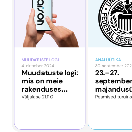
MUUDATUSTE LOGI
ANALÜÜTIKA
4. oktoober 2024
30. september 202
Muudatuste logi:
23.–27.
mis on meie
september
rakenduses
majandusü
uuenenud
Väljalase 21.11.0
Peamised turuins
septembris?