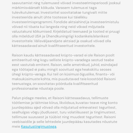
saavutamist ning tulemused võivad investeerimisperioodi jooksul
märkimisväärselt kõikuda. Varasem tulemus ei taga
tulevikutulemusi. Investoritel soovitatakse tungivalt mitte
investeerida ainult ühte tootesse kui täielikku
investeerimisprogrammi. Fondide aktsiahind ja investeerimistulu
võivad nii tõusta kui langeda ning neid võivad mõjutada
valuutakursi kõikumised. Kirjeldatud teenused ja tooted ei pruugi
olla mõeldud USA ja Ühendkuningriigi kodanikele/elanikest
investoritele. Välisväljaandjate aktsiad ja osakud võivad olla
kättesaadavad ainult kvalifitseeritud investoritele.
Raison kaudu kättesaadavad krüpto-varad ei ole Raison poolt
emiteeritud ning kogu selliste krüpto-varadega seotud teabe
eest vastutab emitent. Raison, selle ametnikud, juhid, esindajad
ega töötajad ei paku mingit soovitust ega heakskiitu seoses
ühegi krüpto-varaga. Kui teil on küsimusi õiguslike, finants- või
maksuküsimuste kohta, mis puudutavad teie koostööd Raisoni
teenustega, on soovitatav pöörduda kvalifitseeritud
professionaalse nõustaja poole.
Palun pidage meeles, et Raisoni kättesaadavus, tellimuste
töötlemise ja täitmise kiirus, likviidsus, kuvatav teave ning konto
juurdepääsu ajad võivad olla mõjutatud erinevatest teguritest,
sealhulgas võrgu jõudlusest, turu volatiilsusest ja tingimustest,
tellimuse suurusest ja tüübist ning muudest teguritest. Raisoni
veebisaidile ja selle lehtedele juurdepääsu kasutades nõustute
meie
Kasutustingimustega
.