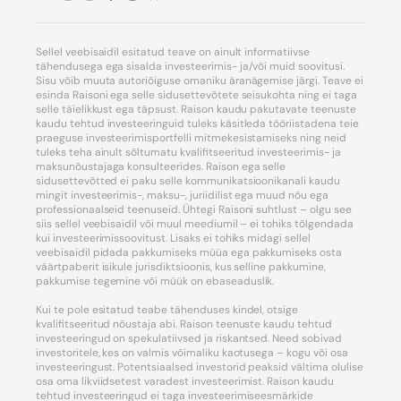
Sellel veebisaidil esitatud teave on ainult informatiivse
tähendusega ega sisalda investeerimis- ja/või muid soovitusi.
Sisu võib muuta autoriõiguse omaniku äranägemise järgi. Teave ei
esinda Raisoni ega selle sidusettevõtete seisukohta ning ei taga
selle täielikkust ega täpsust. Raison kaudu pakutavate teenuste
kaudu tehtud investeeringuid tuleks käsitleda tööriistadena teie
praeguse investeerimisportfelli mitmekesistamiseks ning neid
tuleks teha ainult sõltumatu kvalifitseeritud investeerimis- ja
maksunõustajaga konsulteerides. Raison ega selle
sidusettevõtted ei paku selle kommunikatsioonikanali kaudu
mingit investeerimis-, maksu-, juriidilist ega muud nõu ega
professionaalseid teenuseid. Ühtegi Raisoni suhtlust – olgu see
siis sellel veebisaidil või muul meediumil – ei tohiks tõlgendada
kui investeerimissoovitust. Lisaks ei tohiks midagi sellel
veebisaidil pidada pakkumiseks müüa ega pakkumiseks osta
väärtpaberit isikule jurisdiktsioonis, kus selline pakkumine,
pakkumise tegemine või müük on ebaseaduslik.
Kui te pole esitatud teabe tähenduses kindel, otsige
kvalifitseeritud nõustaja abi. Raison teenuste kaudu tehtud
investeeringud on spekulatiivsed ja riskantsed. Need sobivad
investoritele, kes on valmis võimaliku kaotusega – kogu või osa
investeeringust. Potentsiaalsed investorid peaksid vältima olulise
osa oma likviidsetest varadest investeerimist. Raison kaudu
tehtud investeeringud ei taga investeerimiseesmärkide