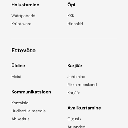
Hoiustamine
Õpi
Väärtpaberid
KKK
Krüptovara
Hinnakiri
Ettevõte
Üldine
Karjäär
Meist
Juhtimine
Rikka meeskond
Kommunikatsioon
Karjäär
Kontaktid
Avalikustamine
Uudised ja meedia
Abikeskus
Õiguslik
Aruanded