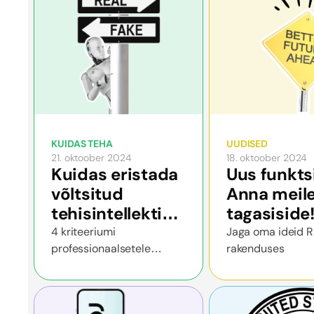
KUIDAS TEHA
UUDISED
21. oktoober 2024
18. oktoober 2024
Kuidas eristada
Uus funkts
võltsitud
Anna meil
tehisintellekti
tagasiside
idufirmat
4 kriteeriumi
Jaga oma ideid R
professionaalsetele
rakenduses
tegelikust
investoritele
innovatsioonist?