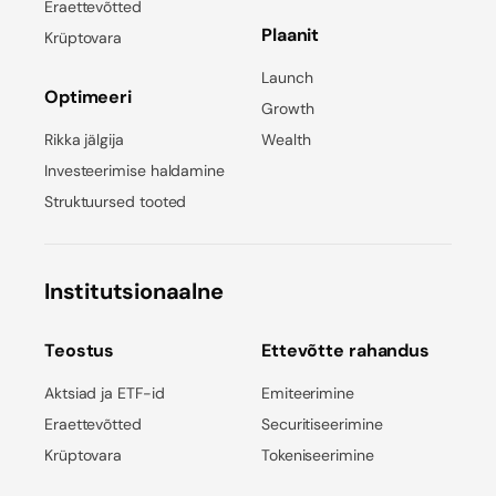
Eraettevõtted
Plaanit
Krüptovara
Launch
Optimeeri
Growth
Rikka jälgija
Wealth
Investeerimise haldamine
Struktuursed tooted
Institutsionaalne
Teostus
Ettevõtte rahandus
Aktsiad ja ETF-id
Emiteerimine
Eraettevõtted
Securitiseerimine
Krüptovara
Tokeniseerimine