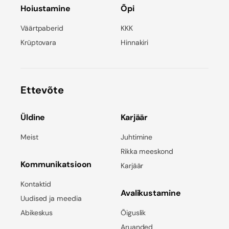
Hoiustamine
Õpi
Väärtpaberid
KKK
Krüptovara
Hinnakiri
Ettevõte
Üldine
Karjäär
Meist
Juhtimine
Rikka meeskond
Kommunikatsioon
Karjäär
Kontaktid
Avalikustamine
Uudised ja meedia
Abikeskus
Õiguslik
Aruanded