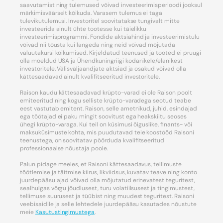
saavutamist ning tulemused võivad investeerimisperioodi jooksul
märkimisväärselt kõikuda. Varasem tulemus ei taga
tulevikutulemusi. Investoritel soovitatakse tungivalt mitte
investeerida ainult ühte tootesse kui täielikku
investeerimisprogrammi. Fondide aktsiahind ja investeerimistulu
võivad nii tõusta kui langeda ning neid võivad mõjutada
valuutakursi kõikumised. Kirjeldatud teenused ja tooted ei pruugi
olla mõeldud USA ja Ühendkuningriigi kodanikele/elanikest
investoritele. Välisväljaandjate aktsiad ja osakud võivad olla
kättesaadavad ainult kvalifitseeritud investoritele.
Raison kaudu kättesaadavad krüpto-varad ei ole Raison poolt
emiteeritud ning kogu selliste krüpto-varadega seotud teabe
eest vastutab emitent. Raison, selle ametnikud, juhid, esindajad
ega töötajad ei paku mingit soovitust ega heakskiitu seoses
ühegi krüpto-varaga. Kui teil on küsimusi õiguslike, finants- või
maksuküsimuste kohta, mis puudutavad teie koostööd Raisoni
teenustega, on soovitatav pöörduda kvalifitseeritud
professionaalse nõustaja poole.
Palun pidage meeles, et Raisoni kättesaadavus, tellimuste
töötlemise ja täitmise kiirus, likviidsus, kuvatav teave ning konto
juurdepääsu ajad võivad olla mõjutatud erinevatest teguritest,
sealhulgas võrgu jõudlusest, turu volatiilsusest ja tingimustest,
tellimuse suurusest ja tüübist ning muudest teguritest. Raisoni
veebisaidile ja selle lehtedele juurdepääsu kasutades nõustute
meie
Kasutustingimustega
.