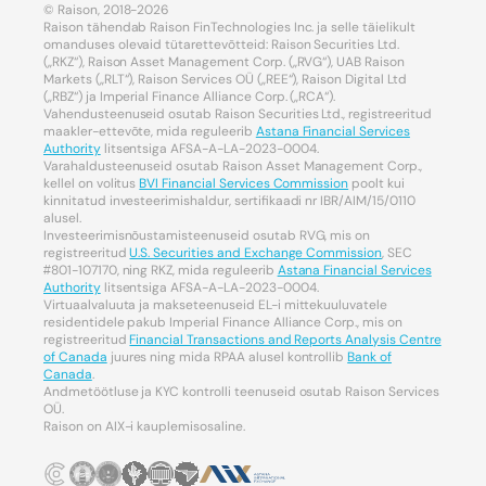
© Raison, 2018-2026
Raison tähendab Raison FinTechnologies Inc. ja selle täielikult
omanduses olevaid tütarettevõtteid: Raison Securities Ltd.
(„RKZ“), Raison Asset Management Corp. („RVG“), UAB Raison
Markets („RLT“), Raison Services OÜ („REE“), Raison Digital Ltd
(„RBZ“) ja Imperial Finance Alliance Corp. („RCA“).
Vahendusteenuseid osutab Raison Securities Ltd., registreeritud
maakler-ettevõte, mida reguleerib
Astana Financial Services
Authority
litsentsiga AFSA-A-LA-2023-0004.
Varahaldusteenuseid osutab Raison Asset Management Corp.,
kellel on volitus
BVI Financial Services Commission
poolt kui
kinnitatud investeerimishaldur, sertifikaadi nr IBR/AIM/15/0110
alusel.
Investeerimisnõustamisteenuseid osutab RVG, mis on
registreeritud
U.S. Securities and Exchange Commission
, SEC
#801-107170, ning RKZ, mida reguleerib
Astana Financial Services
Authority
litsentsiga AFSA-A-LA-2023-0004.
Virtuaalvaluuta ja makseteenuseid EL-i mittekuuluvatele
residentidele pakub Imperial Finance Alliance Corp., mis on
registreeritud
Financial Transactions and Reports Analysis Centre
of Canada
juures ning mida RPAA alusel kontrollib
Bank of
Canada
.
Andmetöötluse ja KYC kontrolli teenuseid osutab Raison Services
OÜ.
Raison on AIX-i kauplemisosaline.