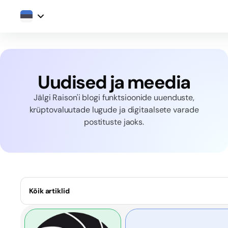
Uudised ja meedia
Jälgi Raison'i blogi funktsioonide uuenduste,
krüptovaluutade lugude ja digitaalsete varade
postituste jaoks.
Kõik artiklid