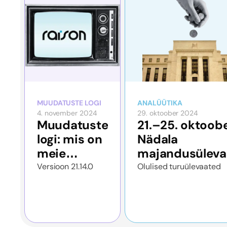
MUUDATUSTE LOGI
ANALÜÜTIKA
4. november 2024
29. oktoober 2024
Muudatuste
21.–25. oktoobe
logi: mis on
Nädala
meie
majandusülev
rakenduses
Versioon 21.14.0
Olulised turuülevaated
uut
oktoobris?