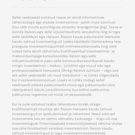
Sellel veebisaidil esitatud teave on ainult informatiivse
tähendusega ega sisalda investeerimis- ja/või muid soovitusi.
Sisu võib muuta autoriõiguse omaniku äranägemise järgi. Teave ei
esinda Raisoni ega selle sidusettevõtete seisukohta ning ei taga
selle täielikkust ega täpsust. Raison kaudu pakutavate teenuste
kaudu tehtud investeeringuid tuleks käsitleda tööriistadena teie
praeguse investeerimisportfelli mitmekesistamiseks ning neid
tuleks teha ainult sõltumatu kvalifitseeritud investeerimis- ja
maksunõustajaga konsulteerides. Raison ega selle
sidusettevõtted ei paku selle kommunikatsioonikanali kaudu
mingit investeerimis-, maksu-, juriidilist ega muud nõu ega
professionaalseid teenuseid. Ühtegi Raisoni suhtlust – olgu see
siis sellel veebisaidil või muul meediumil – ei tohiks tõlgendada
kui investeerimissoovitust. Lisaks ei tohiks midagi sellel
veebisaidil pidada pakkumiseks müüa ega pakkumiseks osta
väärtpaberit isikule jurisdiktsioonis, kus selline pakkumine,
pakkumise tegemine või müük on ebaseaduslik.
Kui te pole esitatud teabe tähenduses kindel, otsige
kvalifitseeritud nõustaja abi. Raison teenuste kaudu tehtud
investeeringud on spekulatiivsed ja riskantsed. Need sobivad
investoritele, kes on valmis võimaliku kaotusega – kogu või osa
investeeringust. Potentsiaalsed investorid peaksid vältima olulise
osa oma likviidsetest varadest investeerimist. Raison kaudu
tehtud investeeringud ei taga investeerimiseesmärkide