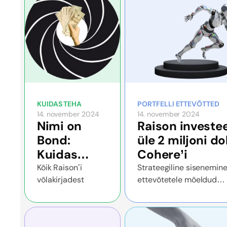
KUIDAS TEHA
PORTFELLI ETTEVÕTTED
14. november 2024
14. november 2024
Nimi on
Raison investe
Bond:
üle 2 miljoni dol
Kuidas
Cohere’i
valida
Kõik Raison’i
Strateegiline sisenemin
võlakirjadest
ettevõtetele mõeldud
võlakirju
generatiivse tehisintellek
targalt
ettevõttesse, mida toet
NVIDIA ja Oracle