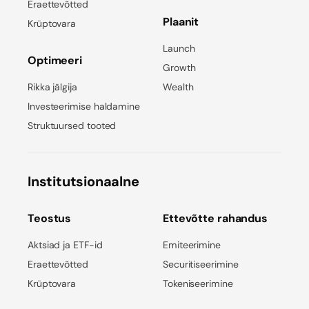
Eraettevõtted
Plaanit
Krüptovara
Launch
Optimeeri
Growth
Rikka jälgija
Wealth
Investeerimise haldamine
Struktuursed tooted
Institutsionaalne
Teostus
Ettevõtte rahandus
Aktsiad ja ETF-id
Emiteerimine
Eraettevõtted
Securitiseerimine
Krüptovara
Tokeniseerimine