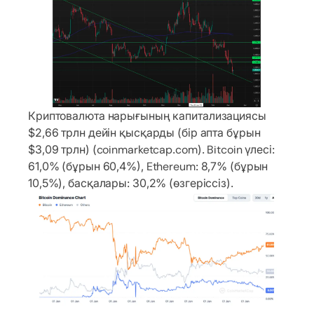
Криптовалюта нарығының капитализациясы
$2,66 трлн дейін қысқарды (бір апта бұрын
$3,09 трлн) (coinmarketcap.com). Bitcoin үлесі:
61,0% (бұрын 60,4%), Ethereum: 8,7% (бұрын
10,5%), басқалары: 30,2% (өзгеріссіз).