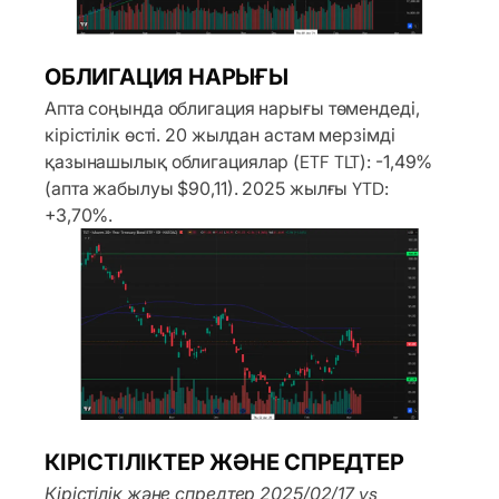
ОБЛИГАЦИЯ НАРЫҒЫ
Апта соңында облигация нарығы төмендеді,
кірістілік өсті. 20 жылдан астам мерзімді
қазынашылық облигациялар (ETF TLT): -1,49%
(апта жабылуы $90,11). 2025 жылғы YTD:
+3,70%.
КІРІСТІЛІКТЕР ЖӘНЕ СПРЕДТЕР
Кірістілік және спредтер 2025/02/17 vs