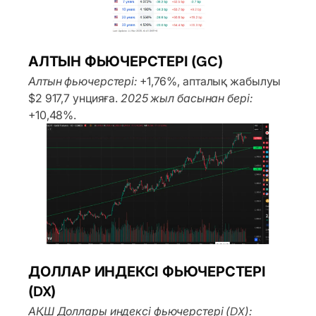
АЛТЫН ФЬЮЧЕРСТЕРІ (GC)
Алтын фьючерстері:
+1,76%, апталық жабылуы
$2 917,7 унцияға.
2025 жыл басынан бері:
+10,48%.
ДОЛЛАР ИНДЕКСІ ФЬЮЧЕРСТЕРІ
(DX)
АҚШ Доллары индексі фьючерстері (DX):