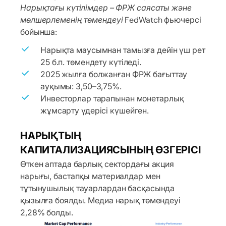
Нарықтағы күтілімдер – ФРЖ саясаты және
мөлшерлеменің төмендеуі
FedWatch фьючерсі
бойынша:
Нарықта маусымнан тамызға дейін үш рет
25 б.п. төмендету күтіледі.
2025 жылға болжанған ФРЖ бағыттау
ауқымы: 3,50–3,75%.
Инвесторлар тарапынан монетарлық
жұмсарту үдерісі күшейген.
НАРЫҚТЫҢ
КАПИТАЛИЗАЦИЯСЫНЫҢ ӨЗГЕРІСІ
Өткен аптада барлық сектордағы акция
нарығы, бастапқы материалдар мен
тұтынушылық тауарлардан басқасында
қызылға боялды. Медиа нарық төмендеуі
2,28% болды.