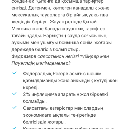
сондай-ақ Қытайға да қосымша тарифтер
енгізді. Дегенмен, көптеген канадалық және
мексикалық тауарларға бір айлық уақытша
жеңілдік берілді. Жауап ретінде Қытай,
Мексика және Канада жауаптық тарифтер
тағайындады. Нарықтың сауда соғысының
ауқымы мен ушығуы бойынша сенімі жоғары
дәрежеде белгісіз болып отыр.
Федрезерв саясатынан негізгі түйіндер мен
Пауэллдің мәлімдемелері:
Федералдық Резерв асығыс шешім
қабылдамайды және айқындық күтуді жөн
көреді.
2% инфляцияға апаратын жол біркелкі
болмайды.
Саясаттағы өзгерістер мен олардың
экономикаға ықпалы төңірегінде
белгісіздік жоғары.
Көптеген көрсеткіштер еңбек нарығының