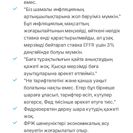
емес.
"Біз шамалы инфляцияның
артықшылықтарына жол беруіміз мүмкін."
Бұл инфляциялық мақсаттың
жоғарылайтынын меңзейді, өйткені нөлдік
ставка енді қарастырылмайды, ал ұзақ
мерзімді бейтарап ставка EFFR үшін 3%
деңгейінде болуы мүмкін.
"Баға тұрақтылығын қайта анықтаудың
қажеті жоқ. Қысқа мерзімді баға
ауытқуларына әрекет етпейміз."
"Не тарифтелетіні және қанша уақыт
болатыны нақты емес. Егер бұл бірнеше
шараға ұласып, тарифтер өсіп, күтулер
өзгерсе, Фед тиісінше әрекет етуге тиіс."
Федрезервтен дереу шара күтудің қажеті
жоқ.
ФРЖ шенеуніктері экономикалық өсу
әлеуетін жоғарылатып отыр.