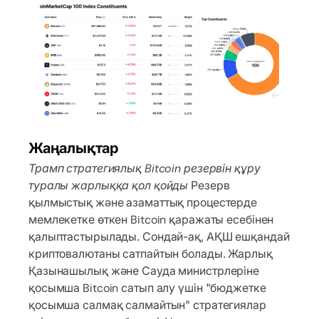
Жаңалықтар
Трамп стратегиялық Bitcoin резервін құру
туралы жарлыққа қол қойды
Резерв
қылмыстық және азаматтық процестерде
мемлекетке өткен Bitcoin қаражаты есебінен
қалыптастырылады. Сондай-ақ, АҚШ ешқандай
криптовалютаны сатпайтын болады. Жарлық
Қазынашылық және Сауда министрлеріне
қосымша Bitcoin сатып алу үшін "бюджетке
қосымша салмақ салмайтын" стратегиялар