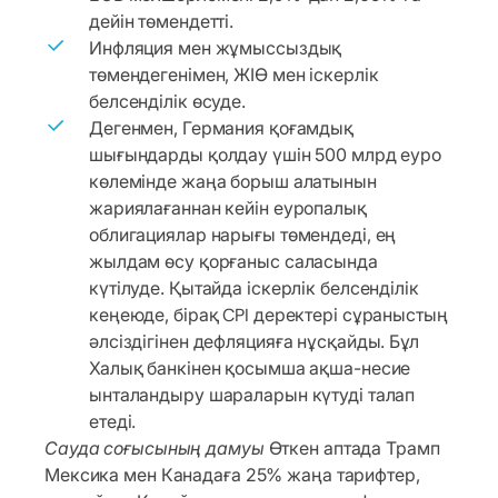
дейін төмендетті.
Инфляция мен жұмыссыздық
төмендегенімен, ЖІӨ мен іскерлік
белсенділік өсуде.
Дегенмен, Германия қоғамдық
шығындарды қолдау үшін 500 млрд еуро
көлемінде жаңа борыш алатынын
жариялағаннан кейін еуропалық
облигациялар нарығы төмендеді, ең
жылдам өсу қорғаныс саласында
күтілуде. Қытайда іскерлік белсенділік
кеңеюде, бірақ CPI деректері сұраныстың
әлсіздігінен дефляцияға нұсқайды. Бұл
Халық банкінен қосымша ақша-несие
ынталандыру шараларын күтуді талап
етеді.
Сауда соғысының дамуы
Өткен аптада Трамп
Мексика мен Канадаға 25% жаңа тарифтер,