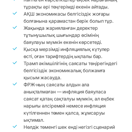
тұрақты әрі теңгерімді екенін айтады.
АҚШ экономикасы белгісіздік жоғары
болғанына қарамастан берік болып тұр.
Жақында жарияланған деректер
тұтынушылық шығындар өсімінің
баяулауы мүмкін екенін көрсетеді.
Қысқа мерзімді инфляциялық күтулер
өсті, оған тарифтердің ықпалы бар.
Трамп әкімшілігінің саясаты төңірегіндегі
белгісіздік экономикалық болжамға
қысым жасауда.
ФРЖ-ның саясаты алдын ала
анықталмаған — инфляция баяуласа
саясат қатаң сақталуы мүмкін, ал еңбек
нарығы әлсіремей немесе инфляция
күтілгеннен төмен қалса, жұмсаруы
ықтимал.
Нөлдік төменгі шек енді негізгі сценарий