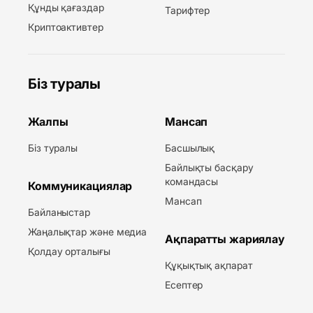
Құнды қағаздар
Тарифтер
Криптоактивтер
Біз туралы
Жалпы
Мансап
Біз туралы
Басшылық
Байлықты басқару
командасы
Коммуникациялар
Мансап
Байланыстар
Жаңалықтар және медиа
Ақпаратты жариялау
Қолдау орталығы
Құқықтық ақпарат
Есептер