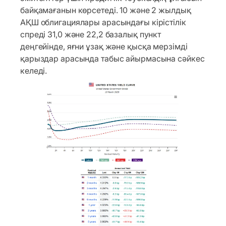
байқамағанын көрсетеді. 10 және 2 жылдық
АҚШ облигациялары арасындағы кірістілік
спреді 31,0 және 22,2 базалық пункт
деңгейінде, яғни ұзақ және қысқа мерзімді
қарыздар арасында табыс айырмасына сәйкес
келеді.