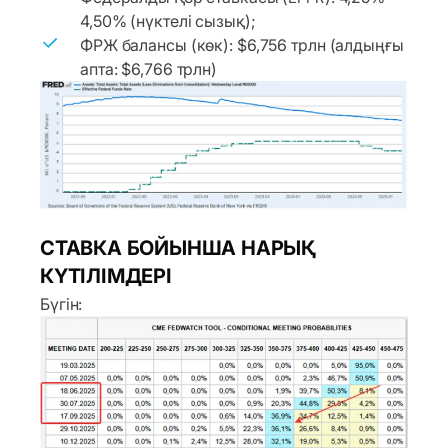
4,50% (нүктелі сызық);
ФРЖ балансы (көк): $6,756 трлн (алдыңғы
апта: $6,766 трлн)
СТАВКА БОЙЫНША НАРЫҚ
КҮТІЛІМДЕРІ
Бүгін: