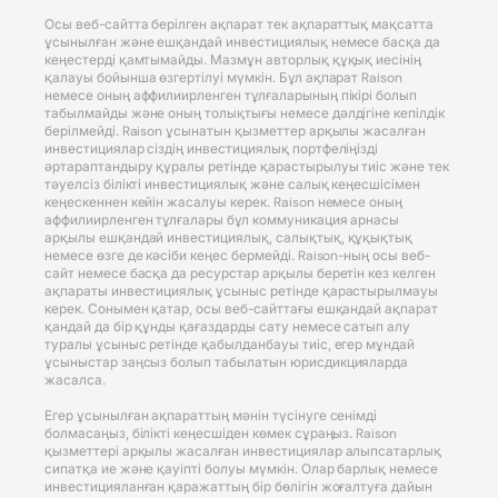
Осы веб-сайтта берілген ақпарат тек ақпараттық мақсатта
ұсынылған және ешқандай инвестициялық немесе басқа да
кеңестерді қамтымайды. Мазмұн авторлық құқық иесінің
қалауы бойынша өзгертілуі мүмкін. Бұл ақпарат Raison
немесе оның аффилиирленген тұлғаларының пікірі болып
табылмайды және оның толықтығы немесе дәлдігіне кепілдік
берілмейді. Raison ұсынатын қызметтер арқылы жасалған
инвестициялар сіздің инвестициялық портфеліңізді
әртараптандыру құралы ретінде қарастырылуы тиіс және тек
тәуелсіз білікті инвестициялық және салық кеңесшісімен
кеңескеннен кейін жасалуы керек. Raison немесе оның
аффилиирленген тұлғалары бұл коммуникация арнасы
арқылы ешқандай инвестициялық, салықтық, құқықтық
немесе өзге де кәсіби кеңес бермейді. Raison-ның осы веб-
сайт немесе басқа да ресурстар арқылы беретін кез келген
ақпараты инвестициялық ұсыныс ретінде қарастырылмауы
керек. Сонымен қатар, осы веб-сайттағы ешқандай ақпарат
қандай да бір құнды қағаздарды сату немесе сатып алу
туралы ұсыныс ретінде қабылданбауы тиіс, егер мұндай
ұсыныстар заңсыз болып табылатын юрисдикцияларда
жасалса.
Егер ұсынылған ақпараттың мәнін түсінуге сенімді
болмасаңыз, білікті кеңесшіден көмек сұраңыз. Raison
қызметтері арқылы жасалған инвестициялар алыпсатарлық
сипатқа ие және қауіпті болуы мүмкін. Олар барлық немесе
инвестицияланған қаражаттың бір бөлігін жоғалтуға дайын