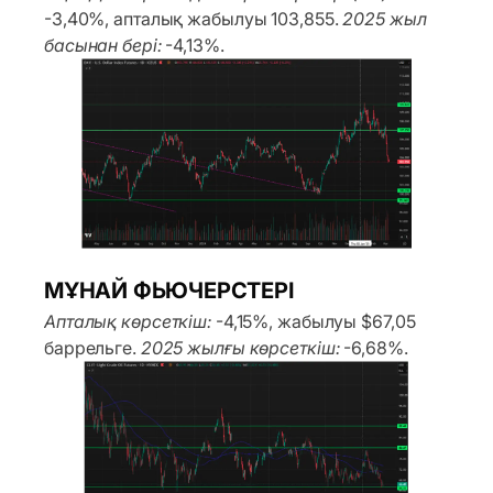
-3,40%, апталық жабылуы 103,855.
2025 жыл
басынан бері:
-4,13%.
МҰНАЙ ФЬЮЧЕРСТЕРІ
Апталық көрсеткіш:
-4,15%, жабылуы $67,05
баррельге.
2025 жылғы көрсеткіш:
-6,68%.