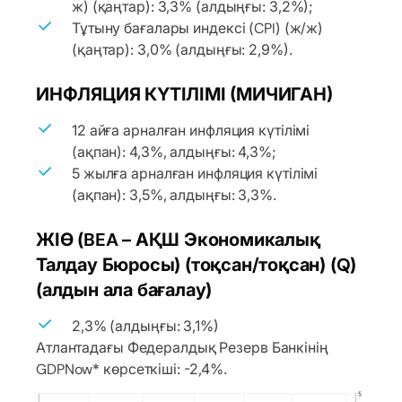
ж) (қаңтар): 3,3% (алдыңғы: 3,2%);
Тұтыну бағалары индексі (CPI) (ж/ж)
(қаңтар): 3,0% (алдыңғы: 2,9%).
ИНФЛЯЦИЯ КҮТІЛІМІ (МИЧИГАН)
12 айға арналған инфляция күтілімі
(ақпан): 4,3%, алдыңғы: 4,3%;
5 жылға арналған инфляция күтілімі
(ақпан): 3,5%, алдыңғы: 3,3%.
ЖІӨ (BEA – АҚШ Экономикалық
Талдау Бюросы) (тоқсан/тоқсан) (Q)
(алдын ала бағалау)
2,3% (алдыңғы: 3,1%)
Атлантадағы Федералдық Резерв Банкінің
GDPNow* көрсеткіші: -2,4%.