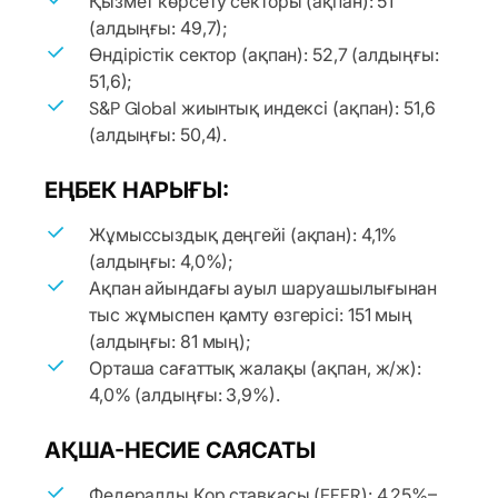
Қызмет көрсету секторы (ақпан): 51
(алдыңғы: 49,7);
Өндірістік сектор (ақпан): 52,7 (алдыңғы:
51,6);
S&P Global жиынтық индексі (ақпан): 51,6
(алдыңғы: 50,4).
ЕҢБЕК НАРЫҒЫ:
Жұмыссыздық деңгейі (ақпан): 4,1%
(алдыңғы: 4,0%);
Ақпан айындағы ауыл шаруашылығынан
тыс жұмыспен қамту өзгерісі: 151 мың
(алдыңғы: 81 мың);
Орташа сағаттық жалақы (ақпан, ж/ж):
4,0% (алдыңғы: 3,9%).
АҚША-НЕСИЕ САЯСАТЫ
Федералды Қор ставкасы (EFFR): 4,25%–