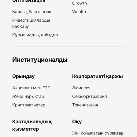
Оптимизация
Growth
Байлық бақылағыш
Wealth
Инвестицияларды
басқару
Құрылымдық өнімдер
Институционалды
Орындау
Корпоративті қаржы
Акциялар мен ETF
Эмиссия
Жеке нарықтар
Секьюритизация
Криптоактивтер
Токенизация
Кастодиальдық
Оқу
қызметтер
Жиі қойылатын сұрақтар