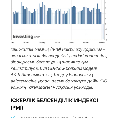
Ішкі жалпы өнімнің (ЖІӨ) нақты өсу қарқыны –
экономикалық белсенділіктің негізгі көрсеткіші,
бірақ ресми бағалаудың жариялануы
кешіктірілуде. Бұл GDPNow болжам моделі
АҚШ Экономикалық Талдау Бюросының
әдістемесіне ұқсас, ресми бағалауға дейін ЖІӨ
өсімінің "ағымдағы" нұсқасын ұсынады.
ІСКЕРЛІК БЕЛСЕНДІЛІК ИНДЕКСІ
(PMI)