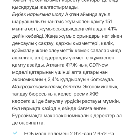
қысқаруды жалғастырмады.
Еңбек нарығына шолу
Ақпан айында ауыл
шаруашылығынан тыс жұмыспен қамту 151
мыңға өсті, жұмыссыздық деңгейі аздап 4,1%
дейін көбейді. Жаңа жұмыс орындары негізінен
денсаулық сақтау, қаржы қызметтері, көлік,
қоймалау және әлеуметтік көмек салаларында
ашылған, ал федералды үкіметте жұмыспен
қамту азайды. Атланта ФРЖ-ның GDPNow
моделі қатарынан үшінші апта қатарынан
экономиканың 2,4% құлдырауын болжауда.
Макроэкономикалық болжам
Экономикалық
талдау бюросының келесі ресми ЖІӨ
көрсеткіші де баяулау үрдісін растауы мүмкін,
бұл нарықта қазірдің өзінде бағаға енген.
Еуроаймақта макроэкономикалық деректер әлі
де оң сипатта.
ЕОБ мөлшерлемені 2,9%-дан 2,65%-ға