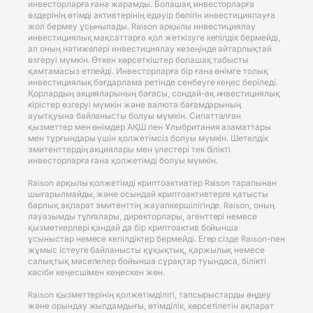
инвесторларға ғана жарамды. Болашақ инвесторларға
өздерінің өтімді активтерінің едәуір бөлігін инвестициялауға
жол бермеу ұсынылады. Raison арқылы инвестициялау
инвестициялық мақсаттарға қол жеткізуге кепілдік бермейді,
ал оның нәтижелері инвестициялау кезеңінде айтарлықтай
өзгеруі мүмкін. Өткен көрсеткіштер болашақ табысты
қамтамасыз етпейді. Инвесторларға бір ғана өнімге толық
инвестициялық бағдарлама ретінде сенбеуге кеңес беріледі.
Қорлардың акцияларының бағасы, сондай-ақ инвестициялық
кірістер өзгеруі мүмкін және валюта бағамдарының
ауытқуына байланысты болуы мүмкін. Сипатталған
қызметтер мен өнімдер АҚШ пен Ұлыбритания азаматтары
мен тұрғындары үшін қолжетімсіз болуы мүмкін. Шетелдік
эмитенттердің акциялары мен үлестері тек білікті
инвесторларға ғана қолжетімді болуы мүмкін.
Raison арқылы қолжетімді криптоактивтер Raison тарапынан
шығарылмайды, және осындай криптоактивтерге қатысты
барлық ақпарат эмитенттің жауапкершілігінде. Raison, оның
лауазымды тұлғалары, директорлары, агенттері немесе
қызметкерлері қандай да бір криптоактив бойынша
ұсыныстар немесе кепілдіктер бермейді. Егер сізде Raison-пен
жұмыс істеуге байланысты құқықтық, қаржылық немесе
салықтық мәселелер бойынша сұрақтар туындаса, білікті
кәсіби кеңесшімен кеңескен жөн.
Raison қызметтерінің қолжетімділігі, тапсырыстарды өңдеу
және орындау жылдамдығы, өтімділік, көрсетілетін ақпарат