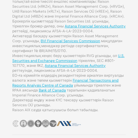
толықтай өзіне тиесілі еншілес компаниялары: Raison
Securities Ltd. («RKZ»), Raison Asset Management Corp. («RVG»),
UAB Raison Markets («RLT»), Raison Services OÜ («REE»), Raison
Digital Ltd («RBZ») және Imperial Finance Alliance Corp. («RCA»).
Брокерлік қызметтерді Raison Securities Ltd. ұсынады,
тіркелген брокер-дилер, оны
Astana Financial Services Authority
реттейді, лицензиясы AFSA-A-LA-2023-0004.
Активтерді басқару қызметтерін Raison Asset Management
Corp. ұсынады,
BVI Financial Services Commission
мақұлдаған
инвестициялық менеджер ретінде сертификатталған,
сертификат № IBR/AIM/15/0110.
Инвестициялық кеңес беру қызметтерін RVG ұсынады, ол
U.S.
Securities and Exchange Commission
тіркелген, SEC #801-
107170, және RKZ,
Astana Financial Services Authority
реттеуінде, лицензиясы AFSA-A-LA-2023-0004.
ЕО-ға кірмейтін елдердің резиденттеріне арналған виртуалды
валюта және төлем қызметтерін
Financial Transactions and
Reports Analysis Centre of Canada
ұйымында тіркелген және
RPAA аясында
Bank of Canada
тарапынан қадағаланатын
Imperial Finance Alliance Corp. ұсынады.
Деректерді өңдеу және KYC тексеру қызметтерін Raison
Services OÜ ұсынады.
Raison AIX сауда қатысушысы болып табылады.