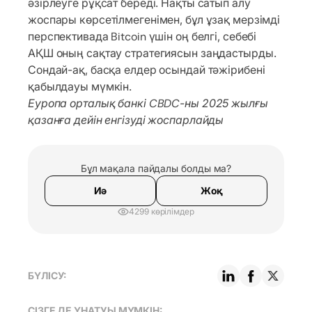
әзірлеуге рұқсат береді. Нақты сатып алу
жоспары көрсетілмегенімен, бұл ұзақ мерзімді
перспективада Bitcoin үшін оң белгі, себебі
АҚШ оның сақтау стратегиясын заңдастырды.
Сондай-ақ, басқа елдер осындай тәжірибені
қабылдауы мүмкін.
Еуропа орталық банкі CBDC-ны 2025 жылғы
қазанға дейін енгізуді жоспарлайды
Бұл мақала пайдалы болды ма?
Иә
Жоқ
4299 көрілімдер
БҮЛІСУ:
СІЗГЕ ДЕ ҰНАТУЫ МҮМКІН: