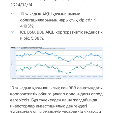
2024/02/14
10 жылдық АҚШ қазынашылық
облигацияларының нарықтық кірістілігі:
4,193%;
ICE BofA BBB АҚШ корпоративтік индекстік
кіріс: 5,38%.
10 жылдық қазынашылық пен BBB санатындағы
корпоративтік облигациялар арасындағы спред
өзгеріссіз. Бұл тәуекелден қашу жағдайында
инвесторлар инвестициялық деңгейдегі
эмитенттер үшін кредиттік тәуекелдің ұлғаюын