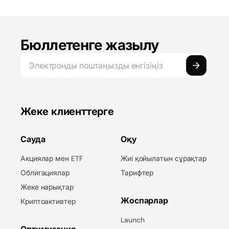
Бюллетенге жазылу
Жеке клиенттерге
Сауда
Оқу
Акциялар мен ETF
Жиі қойылатын сұрақтар
Облигациялар
Тарифтер
Жеке нарықтар
Жоспарлар
Криптоактивтер
Launch