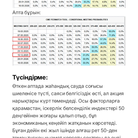
Апта бұрын:
Түсіндірме:
Өткен аптада жаһандық сауда соғысы
шиеленісе түсті, саяси белгісіздік өсті, ал акция
нарықтары күрт төмендеді. Осы факторларға
қарамастан, іскерлік белсенділік индекстері 50
деңгейінен жоғары қалып отыр, бұл
экономиканың кеңейіп жатқанын көрсетеді.
Бұған дейін екі жыл ішінде алғаш рет 50-ден
төмен түскен қызмет көрсету секторы да енді