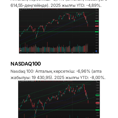
614,55-деңгейінде). 2025 жылғы YTD: -4,89%.
NASDAQ100
Nasdaq 100: Апталық көрсеткіш: -6,96% (апта
жабылуы: 19 430,95). 2025 жылғы YTD: -8,00%.