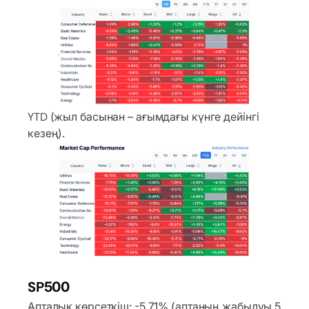
YTD (жыл басынан – ағымдағы күнге дейінгі
кезең).
SP500
Апталық көрсеткіш: -5,71% (аптаның жабылуы 5