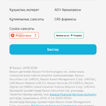
Құқықтық ақпарат
ADV брошюрасы
Құпиялылық саясаты
CRS формасы
Cookie саясаты
Бастау
© Raison, 2018-2026
Raison дегеніміз Raison FinTechnologies Inc. және оның
толықтай өзіне тиесілі еншілес компаниялары: Raison
Securities Ltd. («RKZ»), Raison Asset Management Corp. («RVG»),
UAB Raison Markets («RLT»), Raison Services OÜ («REE»), Raison
Digital Ltd («RBZ») және Imperial Finance Alliance Corp. («RCA»).
Брокерлік қызметтерді Raison Securities Ltd. ұсынады,
тіркелген брокер-дилер, оны
Astana Financial Services Authority
реттейді, лицензиясы AFSA-A-LA-2023-0004.
Активтерді басқару қызметтерін Raison Asset Management
Corp. ұсынады,
BVI Financial Services Commission
мақұлдаған