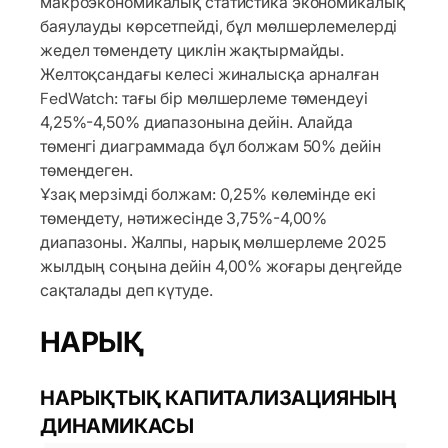
макроэкономикалық статистика экономикалық
баяулауды көрсетпейді, бұл мөлшерлемелерді
жедел төмендету циклін жақтырмайды.
Желтоқсандағы келесі жиналысқа арналған
FedWatch: тағы бір мөлшерлеме төмендеуі
4,25%-4,50% диапазонына дейін. Алайда
төменгі диаграммада бұл болжам 50% дейін
төмендеген.
Ұзақ мерзімді болжам: 0,25% көлемінде екі
төмендету, нәтижесінде 3,75%-4,00%
диапазоны. Жалпы, нарық мөлшерлеме 2025
жылдың соңына дейін 4,00% жоғары деңгейде
сақталады деп күтуде.
НАРЫҚ
НАРЫҚТЫҚ КАПИТАЛИЗАЦИЯНЫҢ
ДИНАМИКАСЫ