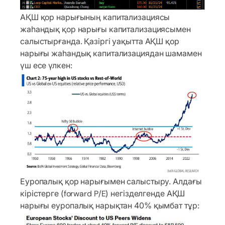
АҚШ қор нарығының капитализациясы
жаһандық қор нарығы капитализациясымен
салыстырғанда. Қазіргі уақытта АҚШ қор
нарығы жаһандық капитализациядан шамамен
үш есе үлкен:
Еуропалық қор нарығымен салыстыру. Алдағы
кірістерге (forward P/E) негізделгенде АҚШ
нарығы еуропалық нарықтан 40% қымбат тұр: