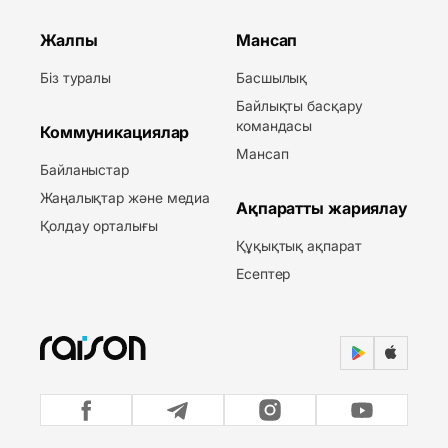
Жалпы
Мансап
Біз туралы
Басшылық
Байлықты басқару
командасы
Коммуникациялар
Мансап
Байланыстар
Жаңалықтар және медиа
Ақпаратты жариялау
Қолдау орталығы
Құқықтық ақпарат
Есептер