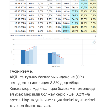
Түсініктеме
:
АҚШ-та тұтыну бағалары индексіне (CPI)
негізделген инфляция 3,3% деңгейінде.
Қысқа мерзімді инфляция болжамы төмендеді,
ал ұзақ мерзімді болжау керісінше, 0,2%-ға
артты. Нарық үшін инфляция бүгінгі күні негізгі
тәуекел болып қалуда.