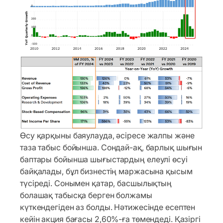
Өсу қарқыны баяулауда, әсіресе жалпы және
таза табыс бойынша. Сондай-ақ, барлық шығын
баптары бойынша шығыстардың елеулі өсуі
байқалады, бұл бизнестің маржасына қысым
түсіреді. Сонымен қатар, басшылықтың
болашақ табысқа берген болжамы
күткендегіден аз болды. Нәтижесінде есептен
кейін акция бағасы 2,60%-ға төмендеді. Қазіргі