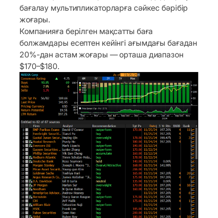
бағалау мультипликаторларға сәйкес бәрібір
жоғары.
Компанияға берілген мақсатты баға
болжамдары есептен кейінгі ағымдағы бағадан
20%-дан астам жоғары — орташа диапазон
$170–$180.