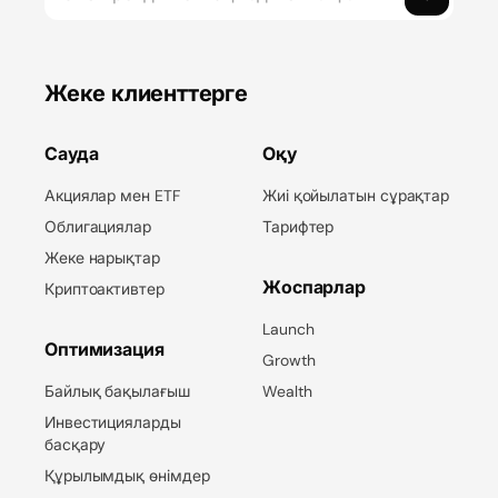
Жеке клиенттерге
Сауда
Оқу
Акциялар мен ETF
Жиі қойылатын сұрақтар
Облигациялар
Тарифтер
Жеке нарықтар
Жоспарлар
Криптоактивтер
Launch
Оптимизация
Growth
Байлық бақылағыш
Wealth
Инвестицияларды
басқару
Құрылымдық өнімдер