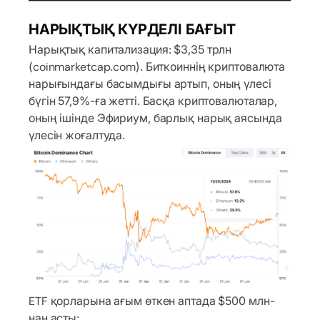
НАРЫҚТЫҚ КҮРДЕЛІ БАҒЫТ
Нарықтық капитализация: $3,35 трлн
(coinmarketcap.com). Биткоиннің криптовалюта
нарығындағы басымдығы артып, оның үлесі
бүгін 57,9%-ға жетті. Басқа криптовалюталар,
оның ішінде Эфириум, барлық нарық аясында
үлесін жоғалтуда.
ETF қорларына ағым өткен аптада $500 млн-
нан асты: