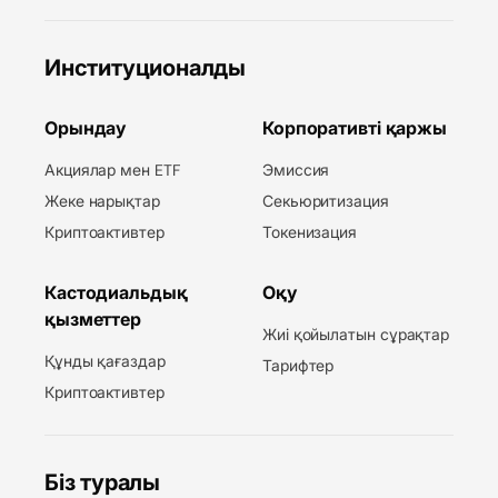
Институционалды
Орындау
Корпоративті қаржы
Акциялар мен ETF
Эмиссия
Жеке нарықтар
Секьюритизация
Криптоактивтер
Токенизация
Кастодиальдық
Оқу
қызметтер
Жиі қойылатын сұрақтар
Құнды қағаздар
Тарифтер
Криптоактивтер
Біз туралы