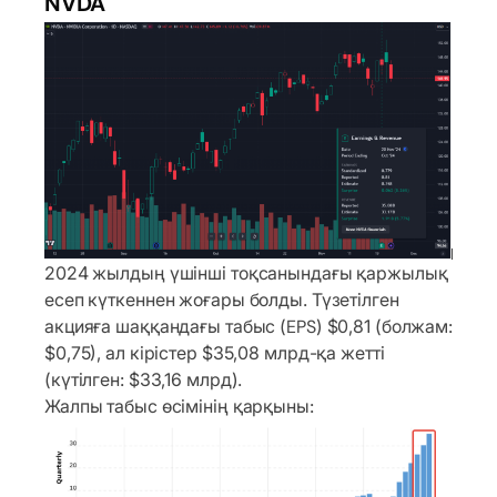
NVDA
2024 жылдың үшінші тоқсанындағы қаржылық
есеп күткеннен жоғары болды. Түзетілген
акцияға шаққандағы табыс (EPS) $0,81 (болжам:
$0,75), ал кірістер $35,08 млрд-қа жетті
(күтілген: $33,16 млрд).
Жалпы табыс өсімінің қарқыны: