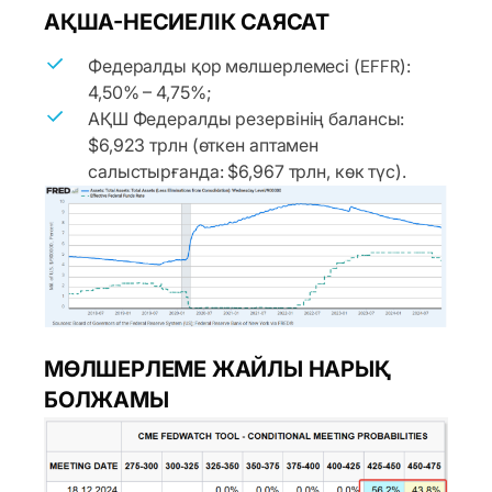
АҚША-НЕСИЕЛІК САЯСАТ
Федералды қор мөлшерлемесі (EFFR):
4,50% – 4,75%;
АҚШ Федералды резервінің балансы:
$6,923 трлн (өткен аптамен
салыстырғанда: $6,967 трлн, көк түс).
МӨЛШЕРЛЕМЕ ЖАЙЛЫ НАРЫҚ
БОЛЖАМЫ