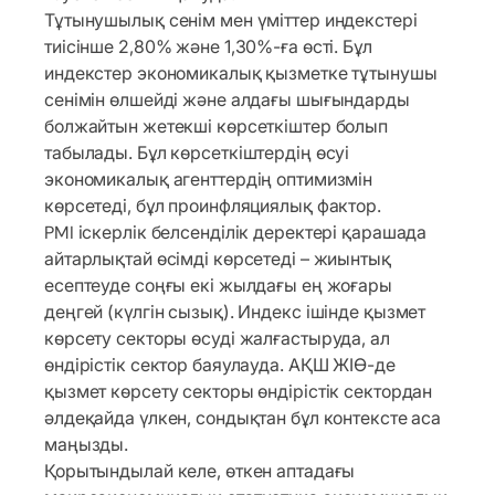
Тұтынушылық сенім мен үміттер индекстері
тиісінше 2,80% және 1,30%-ға өсті. Бұл
индекстер экономикалық қызметке тұтынушы
сенімін өлшейді және алдағы шығындарды
болжайтын жетекші көрсеткіштер болып
табылады. Бұл көрсеткіштердің өсуі
экономикалық агенттердің оптимизмін
көрсетеді, бұл проинфляциялық фактор.
PMI іскерлік белсенділік деректері қарашада
айтарлықтай өсімді көрсетеді – жиынтық
есептеуде соңғы екі жылдағы ең жоғары
деңгей (күлгін сызық). Индекс ішінде қызмет
көрсету секторы өсуді жалғастыруда, ал
өндірістік сектор баяулауда. АҚШ ЖІӨ-де
қызмет көрсету секторы өндірістік сектордан
әлдеқайда үлкен, сондықтан бұл контексте аса
маңызды.
Қорытындылай келе, өткен аптадағы