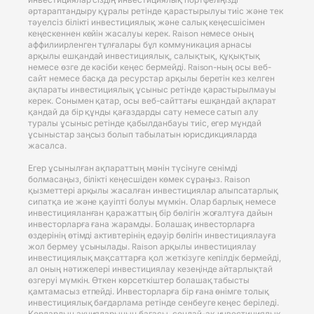
әртараптандыру құралы ретінде қарастырылуы тиіс және тек
тәуелсіз білікті инвестициялық және салық кеңесшісімен
кеңескеннен кейін жасалуы керек. Raison немесе оның
аффилиирленген тұлғалары бұл коммуникация арнасы
арқылы ешқандай инвестициялық, салықтық, құқықтық
немесе өзге де кәсіби кеңес бермейді. Raison-ның осы веб-
сайт немесе басқа да ресурстар арқылы беретін кез келген
ақпараты инвестициялық ұсыныс ретінде қарастырылмауы
керек. Сонымен қатар, осы веб-сайттағы ешқандай ақпарат
қандай да бір құнды қағаздарды сату немесе сатып алу
туралы ұсыныс ретінде қабылданбауы тиіс, егер мұндай
ұсыныстар заңсыз болып табылатын юрисдикцияларда
жасалса.
Егер ұсынылған ақпараттың мәнін түсінуге сенімді
болмасаңыз, білікті кеңесшіден көмек сұраңыз. Raison
қызметтері арқылы жасалған инвестициялар алыпсатарлық
сипатқа ие және қауіпті болуы мүмкін. Олар барлық немесе
инвестицияланған қаражаттың бір бөлігін жоғалтуға дайын
инвесторларға ғана жарамды. Болашақ инвесторларға
өздерінің өтімді активтерінің едәуір бөлігін инвестициялауға
жол бермеу ұсынылады. Raison арқылы инвестициялау
инвестициялық мақсаттарға қол жеткізуге кепілдік бермейді,
ал оның нәтижелері инвестициялау кезеңінде айтарлықтай
өзгеруі мүмкін. Өткен көрсеткіштер болашақ табысты
қамтамасыз етпейді. Инвесторларға бір ғана өнімге толық
инвестициялық бағдарлама ретінде сенбеуге кеңес беріледі.
Қорлардың акцияларының бағасы, сондай-ақ инвестициялық