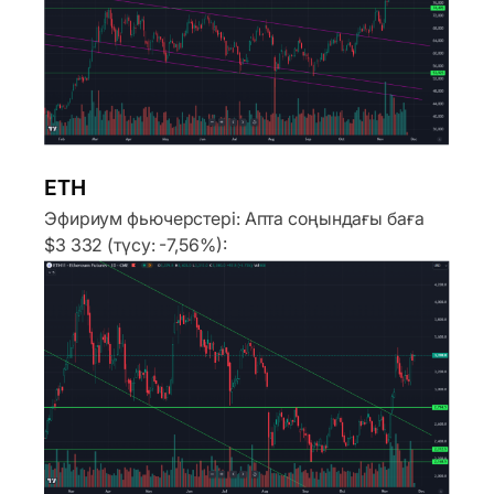
ETH
Эфириум фьючерстері: Апта соңындағы баға
$3 332 (түсу: -7,56%):