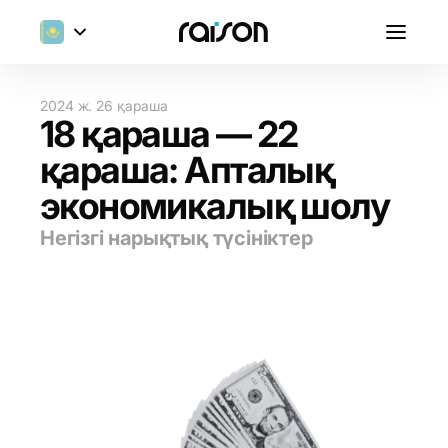
2024 ж. 26 қараша
18 қараша — 22
қараша: Апталық
экономикалық шолу
Негізгі нарықтық түсініктер