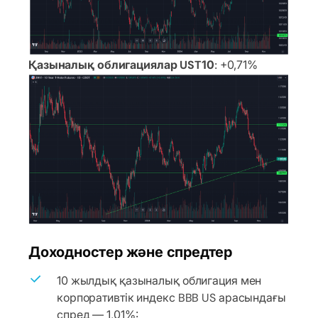
Қазыналық облигациялар UST10
: +0,71%
Доходностер және спредтер
10 жылдық қазыналық облигация мен
корпоративтік индекс BBB US арасындағы
спред — 1,01%: