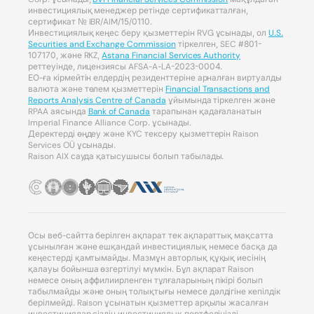
инвестициялық менеджер ретінде сертификатталған,
сертификат № IBR/AIM/15/0110.
Инвестициялық кеңес беру қызметтерін RVG ұсынады, ол
U.S.
Securities and Exchange Commission
тіркелген, SEC #801-
107170, және RKZ,
Astana Financial Services Authority
реттеуінде, лицензиясы AFSA-A-LA-2023-0004.
ЕО-ға кірмейтін елдердің резиденттеріне арналған виртуалды
валюта және төлем қызметтерін
Financial Transactions and
Reports Analysis Centre of Canada
ұйымында тіркелген және
RPAA аясында
Bank of Canada
тарапынан қадағаланатын
Imperial Finance Alliance Corp. ұсынады.
Деректерді өңдеу және KYC тексеру қызметтерін Raison
Services OÜ ұсынады.
Raison AIX сауда қатысушысы болып табылады.
Осы веб-сайтта берілген ақпарат тек ақпараттық мақсатта
ұсынылған және ешқандай инвестициялық немесе басқа да
кеңестерді қамтымайды. Мазмұн авторлық құқық иесінің
қалауы бойынша өзгертілуі мүмкін. Бұл ақпарат Raison
немесе оның аффилиирленген тұлғаларының пікірі болып
табылмайды және оның толықтығы немесе дәлдігіне кепілдік
берілмейді. Raison ұсынатын қызметтер арқылы жасалған
инвестициялар сіздің инвестициялық портфеліңізді