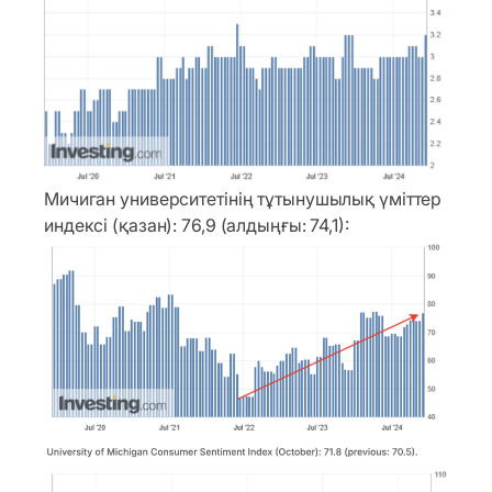
Мичиган университетінің тұтынушылық үміттер
индексі (қазан): 76,9 (алдыңғы: 74,1):