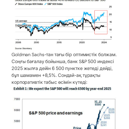
Goldman Sachs-тан тағы бір оптимистік болжам.
Соңғы бағалау бойынша, банк S&P 500 индексі
2025 жылға дейін 6 500 пунктке жетеді дейді,
бұл шамамен +8,5%. Сондай-ақ тұрақты
корпоративтік табыс өсімін күтеді: