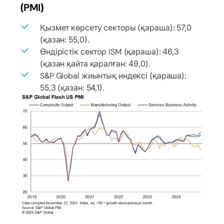
(PMI)
Қызмет көрсету секторы (қараша): 57,0
(қазан: 55,0).
Өндірістік сектор ISM (қараша): 46,3
(қазан қайта қаралған: 49,0).
S&P Global жиынтық индексі (қараша):
55,3 (қазан: 54,1).