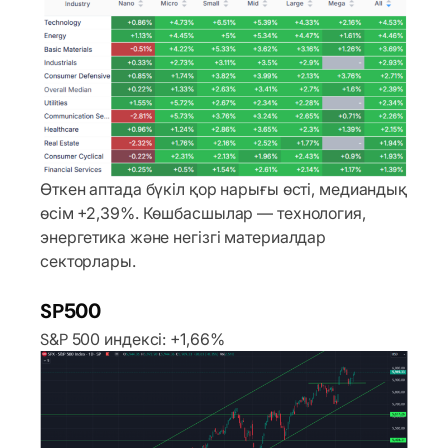
Өткен аптада бүкіл қор нарығы өсті, медиандық
өсім +2,39%. Көшбасшылар — технология,
энергетика және негізгі материалдар
секторлары.
SP500
S&P 500 индексі: +1,66%