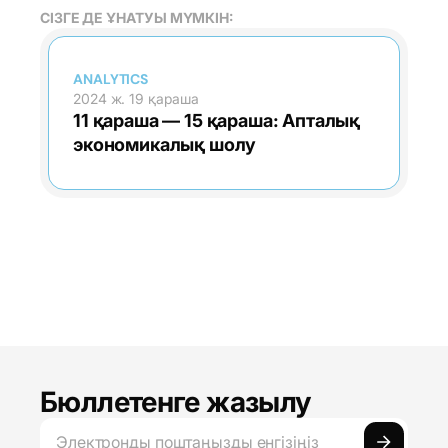
СІЗГЕ ДЕ ҰНАТУЫ МҮМКІН:
ANALYTICS
2024 ж. 19 қараша
11 қараша — 15 қараша: Апталық
экономикалық шолу
Бюллетенге жазылу