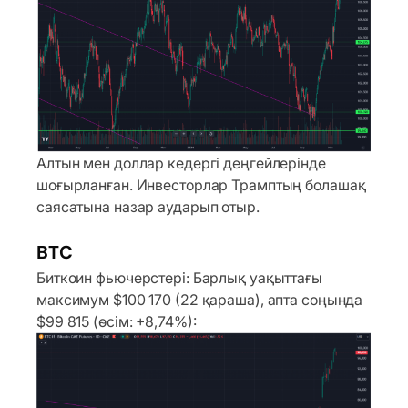
Алтын мен доллар кедергі деңгейлерінде
шоғырланған. Инвесторлар Трамптың болашақ
саясатына назар аударып отыр.
BTC
Биткоин фьючерстері: Барлық уақыттағы
максимум $100 170 (22 қараша), апта соңында
$99 815 (өсім: +8,74%):