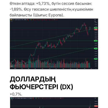
Өткен аптада: +5,73%, бүгін сессия басынан:
-1,89%. Өсу геосаяси шиеленістің күшеюімен
байланысты (Шығыс Еуропа).
ДОЛЛАРДЫҢ
ФЬЮЧЕРСТЕРІ (DX)
+0,7%.