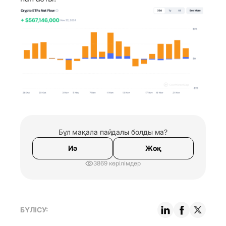
Бұл мақала пайдалы болды ма?
Иә
Жоқ
3869 көрілімдер
БҮЛІСУ: