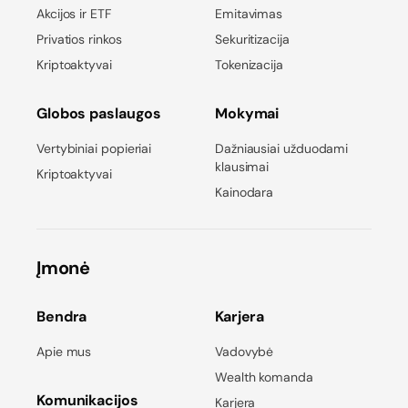
Akcijos ir ETF
Emitavimas
Privatios rinkos
Sekuritizacija
Kriptoaktyvai
Tokenizacija
Globos paslaugos
Mokymai
Vertybiniai popieriai
Dažniausiai užduodami
klausimai
Kriptoaktyvai
Kainodara
Įmonė
Bendra
Karjera
Apie mus
Vadovybė
Wealth komanda
Komunikacijos
Karjera