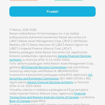
Pradėti
© Raison, 2018-2026
Raison reiškia Raison FinTechnologies Inc. ir jai visiškai
priklausančias dukterines bendroves: Raison Securities Ltd.
(„RKZ“), Raison Asset Management Corp. („RVG“), UAB Raison
Markets („RLT“), Raison Services OÜ („REE“), Raison Digital Ltd
(„RBZ“) ir Imperial Finance Alliance Corp. („RCA“).
Brokerių paslaugas teikia Raison Securities Ltd., registruotas
brokeris-prekiautojas, reguliuojamas
Astana Financial Services
Authority
su licencija AFSA-A-LA-2023-0004.
Turto valdymo paslaugas teikia Raison Asset Management Corp.,
įgaliotas
BVI Financial Services Commission
kaip patvirtintas
investicijų valdytojas, sertifikatas Nr. IBR/AIM/15/0110.
Investavimo konsultavimo paslaugas teikia RVG, registruota
U.S.
Securities and Exchange Commission
, SEC #801-107170, ir RKZ,
reguliuojama
Astana Financial Services Authority
su licencija
AFSA-A-LA-2023-0004.
Virtualios valiutos ir mokėjimo paslaugas ne ES gyventojams
teikia Imperial Finance Alliance Corp., registruota
Financial
Transactions and Reports Analysis Centre of Canada
ir prižiūrima
Bank of Canada
pagal RPAA.
Duomenų apdorojimo ir KYC tikrinimo paslaugas teikia Raison