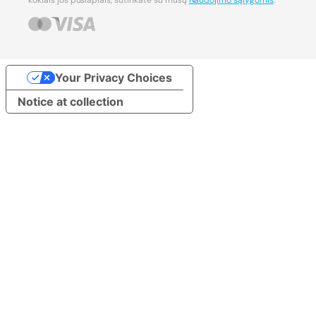
kokiais jos puslapiais, sutinkate su mūsų
Naudojimo sąlygomis
.
Your Privacy Choices
Notice at collection