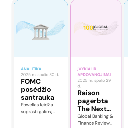
ANALITIKA
ĮVYKIAI IR
2025 m. spalio 30 d.
APDOVANOJIMAI
FOMC
2025 m. spalio 29
d.
posėdžio
Raison
santrauka
pagerbta
Powellas leidžia
The Next
suprasti galimą
100 Global
Global Banking &
pauzę, FED juda
Finance Review
2025
link neutralumo