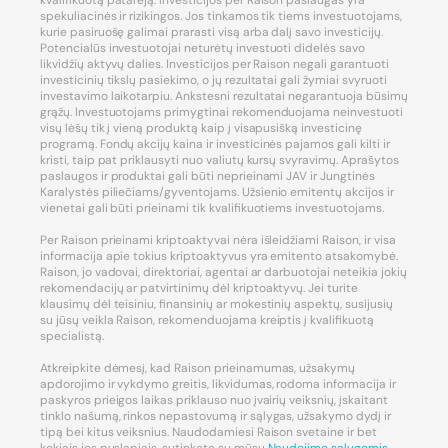
kvalifikuotą patarėją. Investicijos per Raison paslaugas yra
spekuliacinės ir rizikingos. Jos tinkamos tik tiems investuotojams,
kurie pasiruošę galimai prarasti visą arba dalį savo investicijų.
Potencialūs investuotojai neturėtų investuoti didelės savo
likvidžių aktyvų dalies. Investicijos per Raison negali garantuoti
investicinių tikslų pasiekimo, o jų rezultatai gali žymiai svyruoti
investavimo laikotarpiu. Ankstesni rezultatai negarantuoja būsimų
grąžų. Investuotojams primygtinai rekomenduojama neinvestuoti
visų lėšų tik į vieną produktą kaip į visapusišką investicinę
programą. Fondų akcijų kaina ir investicinės pajamos gali kilti ir
kristi, taip pat priklausyti nuo valiutų kursų svyravimų. Aprašytos
paslaugos ir produktai gali būti neprieinami JAV ir Jungtinės
Karalystės piliečiams/gyventojams. Užsienio emitentų akcijos ir
vienetai gali būti prieinami tik kvalifikuotiems investuotojams.
Per Raison prieinami kriptoaktyvai nėra išleidžiami Raison, ir visa
informacija apie tokius kriptoaktyvus yra emitento atsakomybė.
Raison, jo vadovai, direktoriai, agentai ar darbuotojai neteikia jokių
rekomendacijų ar patvirtinimų dėl kriptoaktyvų. Jei turite
klausimų dėl teisiniu, finansinių ar mokestinių aspektų, susijusių
su jūsų veikla Raison, rekomenduojama kreiptis į kvalifikuotą
specialistą.
Atkreipkite dėmesį, kad Raison prieinamumas, užsakymų
apdorojimo ir vykdymo greitis, likvidumas, rodoma informacija ir
paskyros prieigos laikas priklauso nuo įvairių veiksnių, įskaitant
tinklo našumą, rinkos nepastovumą ir sąlygas, užsakymo dydį ir
tipą bei kitus veiksnius. Naudodamiesi Raison svetaine ir bet