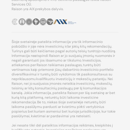
Services OÜ.
Raison yra AIX prekybos dalyvis.
Šioje svetainėje pateikta informacija yra tik informacinio
pobūdžio ir joje nėra investicinių ir/ar jokių kitų rekomendacijų.
Turinys gali būti keičiamas pagal autorių teisių turėtojo nuožiūrą.
Informacija neatspindi Raison ar jo susijusių įmonių nuomonės ir
negali garantuoti jos išsamumo ar tikslumo. Investicijos,
atliekamos per Raison teikiamas paslaugas, turėtų būti
vertinamos kaip priemonė jūsų dabartinio investicinio portfelio
diversifikavimui ir turėtų būti vykdomos tik pasikonsultavus su
nepriklausomu kvalifikuotu investicijų ir mokesčių patarėju. Nei
Raison, nei jo susijusios įmonės neteikia investicinių, mokesčių,
teisinių ar kitų konsultacinių paslaugų per šį komunikacijos
kanalą. Jokia informacija, pateikta Raison per šią svetainę ar bet
kurią kitą platformą, neturėtų būti laikoma investicine
rekomendacija. Be to, niekas šioje svetainėje neturėtų būti
laikoma pasiūlymu parduoti ar kvietimu pirkti vertybinius
popierius bet kuriam asmeniui bet kurioje jurisdikcijoje, kur tokie
pasiūlymai, kvietimai ar pardavimai yra neteisėti.
Jei nesate tikri dėl pateiktos informacijos reikšmės, kreipkitės į