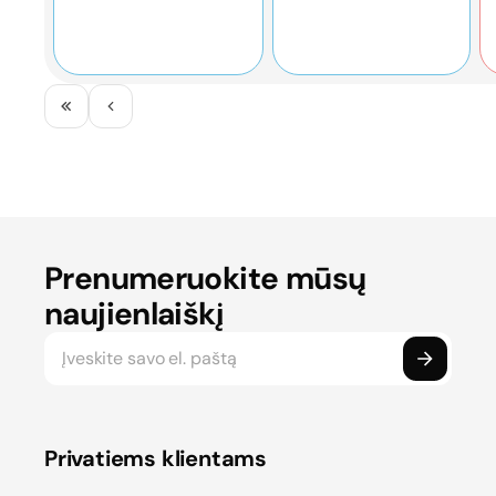
apžvalga
ekonominė
apžvalga
Prenumeruokite mūsų
naujienlaiškį
Privatiems klientams