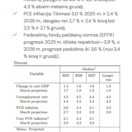
4,3 % abiem metams gruodį.
PCE infliacija: Tikimasi 3,0 % 2025 m. ir 2,4 %
2026 m., daugiau nei 2,7 % ir 2,4 % kovą bei
2,5 % ir 2,1 % gruodį.
Federalinių fondų palūkanų normos (EFFR)
prognozė 2025 m. išlieka nepakitusi—3,9 %, o
2026 m. prognozė padidinta iki 3,6 % (nuo 3,4
% kovą ir gruodį).