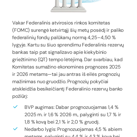
Vakar Federalinis atvirosios rinkos komitetas
(FOMC) surengė ketvirtąjį šių metų posėdį ir paliko
federalinių fondų palūkanų normą 4,25–4,50 %
lygyje. Kartu su šiuo sprendimu Federalinis rezervų
bankas taip pat signalizavo apie kiekybinio
griežtinimo (QT) tempo lėtėjimą. Dar svarbiau, kad
Komitetas sumažino ekonomines prognozes 2025
ir 2026 metams—tai jau antras iš eilės prognozių
mažinimas nuo gruodžio. Prognozių pokyčiai
atskleidžia besikeičiantį Federalinio rezervų banko
požiūrį:
BVP augimas: Dabar prognozuojamas 1,4 %
2025 m. ir 1,6 % 2026 m., palyginti su 1,7 % ir
1,8 % kovą bei 2,1 % ir 2,0 % gruodį.
Nedarbo lygis: Prognozuojamas 4,5 % abiem
metams, palyginti su 4,4 % ir 4,3 % kovą bei