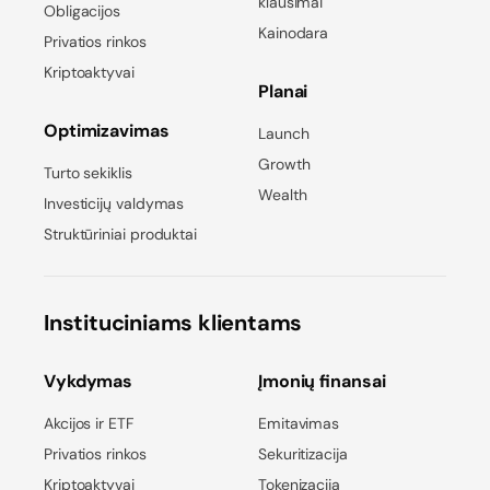
klausimai
Obligacijos
Kainodara
Privatios rinkos
Kriptoaktyvai
Planai
Optimizavimas
Launch
Growth
Turto sekiklis
Wealth
Investicijų valdymas
Struktūriniai produktai
Instituciniams klientams
Vykdymas
Įmonių finansai
Akcijos ir ETF
Emitavimas
Privatios rinkos
Sekuritizacija
Kriptoaktyvai
Tokenizacija