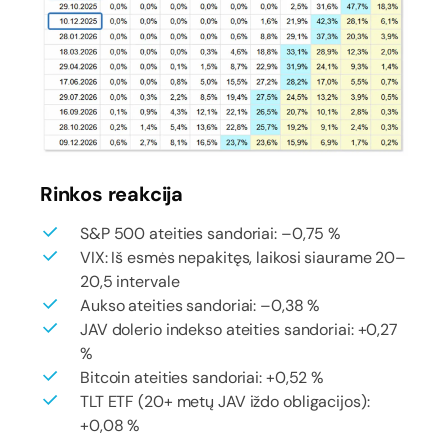
Rinkos reakcija
S&P 500 ateities sandoriai: –0,75 %
VIX: Iš esmės nepakitęs, laikosi siaurame 20–
20,5 intervale
Aukso ateities sandoriai: –0,38 %
JAV dolerio indekso ateities sandoriai: +0,27
%
Bitcoin ateities sandoriai: +0,52 %
TLT ETF (20+ metų JAV iždo obligacijos):
+0,08 %