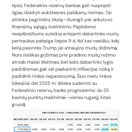
tęsis, Federalinis rezervų bankas gali nuspręsti
ilgiau išlaikyti aukštesnes palūkanų normas. Tai
atitinka pagrindinį tikslą—išvengti per ankstyvo
finansinių sąlygų švelninimo. Papildomo
neapibrėžtumo suteikia artėjanti dabartinės muitų
pertraukos pabaiga liepos 9 d. Kol kas neaišku, kokį
kelią pasirinks Trump, jei atnaujins muitų didinimą.
Nors visiškas grįžimas prie pradinio muitų režimo
atrodo mažai tikėtinas, bet koks dabartinio lygio
padidinimas gali vėl paskatinti infliacijos riziką ir
padidinti rinkos nepastovumą. Šiuo metu rinkos
lūkesčiai dėl 2025 m. išlieka suderinti su
Federalinio rezervų banko prognozėmis: du 25
bazinių punktų mažinimai—vienas rugsėjį, kitas
gruodį.