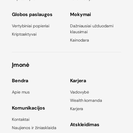
Globos paslaugos
Mokymai
Vertybiniai popieriai
Dažniausiai užduodami
klausimai
Kriptoaktyvai
Kainodara
Įmonė
Bendra
Karjera
Apie mus
Vadovybė
Wealth komanda
Komunikacijos
Karjera
Kontaktai
Atskleidimas
Naujienos ir žiniasklaida