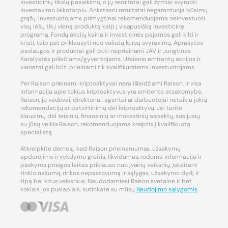
investicinių tikslų pasiekimo, o jų rezultatai gali žymiai svyruoti
investavimo laikotarpiu. Ankstesni rezultatai negarantuoja būsimų
grąžų. Investuotojams primygtinai rekomenduojama neinvestuoti
visų lėšų tik į vieną produktą kaip į visapusišką investicinę
programą. Fondų akcijų kaina ir investicinės pajamos gali kilti ir
kristi, taip pat priklausyti nuo valiutų kursų svyravimų. Aprašytos
paslaugos ir produktai gali būti neprieinami JAV ir Jungtinės
Karalystės piliečiams/gyventojams. Užsienio emitentų akcijos ir
vienetai gali būti prieinami tik kvalifikuotiems investuotojams.
Per Raison prieinami kriptoaktyvai nėra išleidžiami Raison, ir visa
informacija apie tokius kriptoaktyvus yra emitento atsakomybė.
Raison, jo vadovai, direktoriai, agentai ar darbuotojai neteikia jokių
rekomendacijų ar patvirtinimų dėl kriptoaktyvų. Jei turite
klausimų dėl teisiniu, finansinių ar mokestinių aspektų, susijusių
su jūsų veikla Raison, rekomenduojama kreiptis į kvalifikuotą
specialistą.
Atkreipkite dėmesį, kad Raison prieinamumas, užsakymų
apdorojimo ir vykdymo greitis, likvidumas, rodoma informacija ir
paskyros prieigos laikas priklauso nuo įvairių veiksnių, įskaitant
tinklo našumą, rinkos nepastovumą ir sąlygas, užsakymo dydį ir
tipą bei kitus veiksnius. Naudodamiesi Raison svetaine ir bet
kokiais jos puslapiais, sutinkate su mūsų
Naudojimo sąlygomis
.