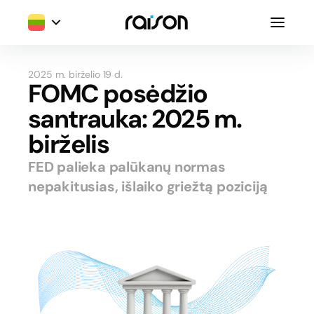
2025 m. birželio 19 d.
FOMC posėdžio
santrauka: 2025 m.
birželis
FED palieka palūkanų normas
nepakitusias, išlaiko griežtą poziciją