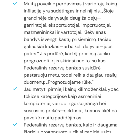
Muitų poveikio perdavimas į vartotojų kainų
infliaciją yra sudėtingas ir nelinijinis. „Šioje
grandinėje dalyvauja daug žaidėjų—
gamintojai, eksportuotojai, importuotojai,
mažmenininkai ir vartotojai. Kiekvienas
bandys išvengti kaštų prisiėmimo, tačiau
galiausiai kažkas—arba keli dalyviai—juos
patirs.“ Jis pridūrė, kad šį procesą sunku
prognozuoti ir jis skiriasi nuo to, su kuo
Federalinis rezervų bankas susidūrė
pastaruoju metu, todėl reikia daugiau realių
duomenų: „Prognozuojame rūke.“
Jau matyti pirmieji kainų kilimo ženklai, ypač
tokiose kategorijose kaip asmeniniai
kompiuteriai, vaizdo ir garso įranga bei
susijusios prekės—sektoriai, kuriuos tikėtina
paveikė muitų padidėjimas.
Federalinis rezervų bankas, kaip ir dauguma
išorinių prognozuotojų, tikisi padidėjusios