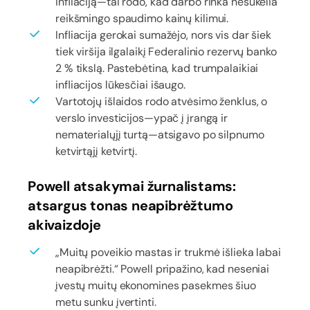
infliaciją—tai rodo, kad darbo rinka nesukelia
reikšmingo spaudimo kainų kilimui.
Infliacija gerokai sumažėjo, nors vis dar šiek
tiek viršija ilgalaikį Federalinio rezervų banko
2 % tikslą. Pastebėtina, kad trumpalaikiai
infliacijos lūkesčiai išaugo.
Vartotojų išlaidos rodo atvėsimo ženklus, o
verslo investicijos—ypač į įrangą ir
nematerialųjį turtą—atsigavo po silpnumo
ketvirtąjį ketvirtį.
Powell atsakymai žurnalistams:
atsargus tonas neapibrėžtumo
akivaizdoje
„Muitų poveikio mastas ir trukmė išlieka labai
neapibrėžti.“ Powell pripažino, kad neseniai
įvestų muitų ekonomines pasekmes šiuo
metu sunku įvertinti.