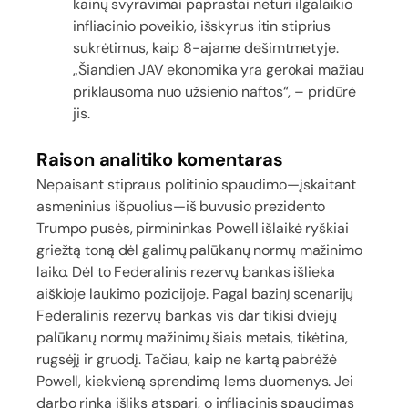
kainų svyravimai paprastai neturi ilgalaikio
infliacinio poveikio, išskyrus itin stiprius
sukrėtimus, kaip 8-ajame dešimtmetyje.
„Šiandien JAV ekonomika yra gerokai mažiau
priklausoma nuo užsienio naftos“, – pridūrė
jis.
Raison analitiko komentaras
Nepaisant stipraus politinio spaudimo—įskaitant
asmeninius išpuolius—iš buvusio prezidento
Trumpo pusės, pirmininkas Powell išlaikė ryškiai
griežtą toną dėl galimų palūkanų normų mažinimo
laiko. Dėl to Federalinis rezervų bankas išlieka
aiškioje laukimo pozicijoje. Pagal bazinį scenarijų
Federalinis rezervų bankas vis dar tikisi dviejų
palūkanų normų mažinimų šiais metais, tikėtina,
rugsėjį ir gruodį. Tačiau, kaip ne kartą pabrėžė
Powell, kiekvieną sprendimą lems duomenys. Jei
darbo rinka išliks atspari, o infliacinis spaudimas