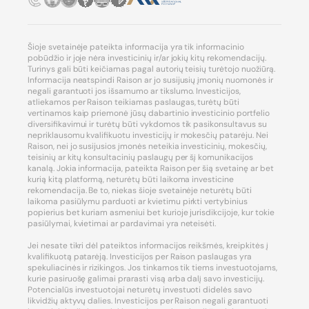
Šioje svetainėje pateikta informacija yra tik informacinio
pobūdžio ir joje nėra investicinių ir/ar jokių kitų rekomendacijų.
Turinys gali būti keičiamas pagal autorių teisių turėtojo nuožiūrą.
Informacija neatspindi Raison ar jo susijusių įmonių nuomonės ir
negali garantuoti jos išsamumo ar tikslumo. Investicijos,
atliekamos per Raison teikiamas paslaugas, turėtų būti
vertinamos kaip priemonė jūsų dabartinio investicinio portfelio
diversifikavimui ir turėtų būti vykdomos tik pasikonsultavus su
nepriklausomu kvalifikuotu investicijų ir mokesčių patarėju. Nei
Raison, nei jo susijusios įmonės neteikia investicinių, mokesčių,
teisinių ar kitų konsultacinių paslaugų per šį komunikacijos
kanalą. Jokia informacija, pateikta Raison per šią svetainę ar bet
kurią kitą platformą, neturėtų būti laikoma investicine
rekomendacija. Be to, niekas šioje svetainėje neturėtų būti
laikoma pasiūlymu parduoti ar kvietimu pirkti vertybinius
popierius bet kuriam asmeniui bet kurioje jurisdikcijoje, kur tokie
pasiūlymai, kvietimai ar pardavimai yra neteisėti.
Jei nesate tikri dėl pateiktos informacijos reikšmės, kreipkitės į
kvalifikuotą patarėją. Investicijos per Raison paslaugas yra
spekuliacinės ir rizikingos. Jos tinkamos tik tiems investuotojams,
kurie pasiruošę galimai prarasti visą arba dalį savo investicijų.
Potencialūs investuotojai neturėtų investuoti didelės savo
likvidžių aktyvų dalies. Investicijos per Raison negali garantuoti