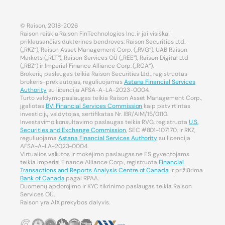
© Raison, 2018-2026
Raison reiškia Raison FinTechnologies Inc. ir jai visiškai
priklausančias dukterines bendroves: Raison Securities Ltd.
(„RKZ“), Raison Asset Management Corp. („RVG“), UAB Raison
Markets („RLT“), Raison Services OÜ („REE“), Raison Digital Ltd
(„RBZ“) ir Imperial Finance Alliance Corp. („RCA“).
Brokerių paslaugas teikia Raison Securities Ltd., registruotas
brokeris-prekiautojas, reguliuojamas
Astana Financial Services
Authority
su licencija AFSA-A-LA-2023-0004.
Turto valdymo paslaugas teikia Raison Asset Management Corp.,
įgaliotas
BVI Financial Services Commission
kaip patvirtintas
investicijų valdytojas, sertifikatas Nr. IBR/AIM/15/0110.
Investavimo konsultavimo paslaugas teikia RVG, registruota
U.S.
Securities and Exchange Commission
, SEC #801-107170, ir RKZ,
reguliuojama
Astana Financial Services Authority
su licencija
AFSA-A-LA-2023-0004.
Virtualios valiutos ir mokėjimo paslaugas ne ES gyventojams
teikia Imperial Finance Alliance Corp., registruota
Financial
Transactions and Reports Analysis Centre of Canada
ir prižiūrima
Bank of Canada
pagal RPAA.
Duomenų apdorojimo ir KYC tikrinimo paslaugas teikia Raison
Services OÜ.
Raison yra AIX prekybos dalyvis.