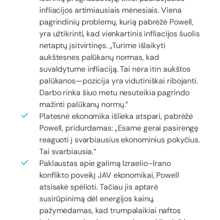
infliacijos artimiausiais mėnesiais. Viena
pagrindinių problemų, kurią pabrėžė Powell,
yra užtikrinti, kad vienkartinis infliacijos šuolis
netaptų įsitvirtinęs. „Turime išlaikyti
aukštesnes palūkanų normas, kad
suvaldytume infliaciją. Tai nėra itin aukštos
palūkanos—pozicija yra vidutiniškai ribojanti.
Darbo rinka šiuo metu nesuteikia pagrindo
mažinti palūkanų normų.“
Platesnė ekonomika išlieka atspari, pabrėžė
Powell, pridurdamas: „Esame gerai pasirengę
reaguoti į svarbiausius ekonominius pokyčius.
Tai svarbiausia.“
Paklaustas apie galimą Izraelio–Irano
konflikto poveikį JAV ekonomikai, Powell
atsisakė spėlioti. Tačiau jis aptarė
susirūpinimą dėl energijos kainų,
pažymėdamas, kad trumpalaikiai naftos