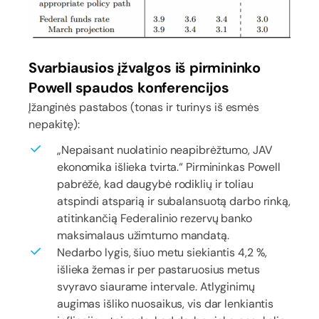
Svarbiausios įžvalgos iš pirmininko
Powell spaudos konferencijos
Įžanginės pastabos (tonas ir turinys iš esmės
nepakitę):
„Nepaisant nuolatinio neapibrėžtumo, JAV
ekonomika išlieka tvirta.“ Pirmininkas Powell
pabrėžė, kad daugybė rodiklių ir toliau
atspindi atsparią ir subalansuotą darbo rinką,
atitinkančią Federalinio rezervų banko
maksimalaus užimtumo mandatą.
Nedarbo lygis, šiuo metu siekiantis 4,2 %,
išlieka žemas ir per pastaruosius metus
svyravo siaurame intervale. Atlyginimų
augimas išliko nuosaikus, vis dar lenkiantis