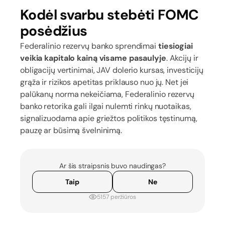
Kodėl svarbu stebėti FOMC
posėdžius
Federalinio rezervų banko sprendimai
tiesiogiai
veikia kapitalo kainą visame pasaulyje
. Akcijų ir
obligacijų vertinimai, JAV dolerio kursas, investicijų
grąža ir rizikos apetitas priklauso nuo jų. Net jei
palūkanų norma nekeičiama, Federalinio rezervų
banko retorika gali ilgai nulemti rinkų nuotaikas,
signalizuodama apie griežtos politikos tęstinumą,
pauzę ar būsimą švelninimą.
Ar šis straipsnis buvo naudingas?
Taip
Ne
5157 peržiūros