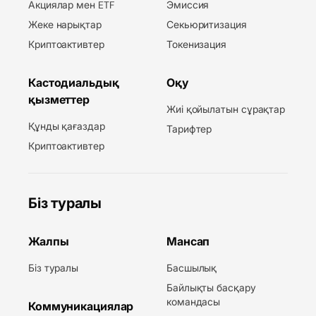
Акциялар мен ETF
Эмиссия
Жеке нарықтар
Секьюритизация
Криптоактивтер
Токенизация
Кастодиальдық
Оқу
қызметтер
Жиі қойылатын сұрақтар
Құнды қағаздар
Тарифтер
Криптоактивтер
Біз туралы
Жалпы
Мансап
Біз туралы
Басшылық
Байлықты басқару
командасы
Коммуникациялар