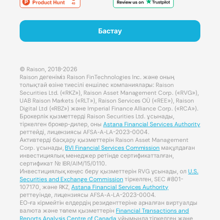
Бастау
© Raison, 2018-2026
Raison дегеніміз Raison FinTechnologies Inc. және оның
толықтай өзіне тиесілі еншілес компаниялары: Raison
Securities Ltd. («RKZ»), Raison Asset Management Corp. («RVG»),
UAB Raison Markets («RLT»), Raison Services OÜ («REE»), Raison
Digital Ltd («RBZ») және Imperial Finance Alliance Corp. («RCA»).
Брокерлік қызметтерді Raison Securities Ltd. ұсынады,
тіркелген брокер-дилер, оны
Astana Financial Services Authority
реттейді, лицензиясы AFSA-A-LA-2023-0004.
Активтерді басқару қызметтерін Raison Asset Management
Corp. ұсынады,
BVI Financial Services Commission
мақұлдаған
инвестициялық менеджер ретінде сертификатталған,
сертификат № IBR/AIM/15/0110.
Инвестициялық кеңес беру қызметтерін RVG ұсынады, ол
U.S.
Securities and Exchange Commission
тіркелген, SEC #801-
107170, және RKZ,
Astana Financial Services Authority
реттеуінде, лицензиясы AFSA-A-LA-2023-0004.
ЕО-ға кірмейтін елдердің резиденттеріне арналған виртуалды
валюта және төлем қызметтерін
Financial Transactions and
Reports Analysis Centre of Canada
ұйымында тіркелген және