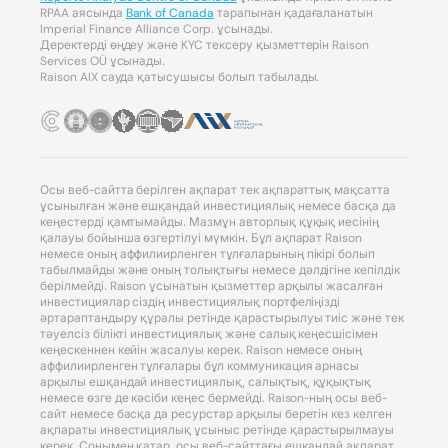
RPAA аясында
Bank of Canada
тарапынан қадағаланатын
Imperial Finance Alliance Corp. ұсынады.
Деректерді өңдеу және KYC тексеру қызметтерін Raison
Services OÜ ұсынады.
Raison AIX сауда қатысушысы болып табылады.
Осы веб-сайтта берілген ақпарат тек ақпараттық мақсатта
ұсынылған және ешқандай инвестициялық немесе басқа да
кеңестерді қамтымайды. Мазмұн авторлық құқық иесінің
қалауы бойынша өзгертілуі мүмкін. Бұл ақпарат Raison
немесе оның аффилиирленген тұлғаларының пікірі болып
табылмайды және оның толықтығы немесе дәлдігіне кепілдік
берілмейді. Raison ұсынатын қызметтер арқылы жасалған
инвестициялар сіздің инвестициялық портфеліңізді
әртараптандыру құралы ретінде қарастырылуы тиіс және тек
тәуелсіз білікті инвестициялық және салық кеңесшісімен
кеңескеннен кейін жасалуы керек. Raison немесе оның
аффилиирленген тұлғалары бұл коммуникация арнасы
арқылы ешқандай инвестициялық, салықтық, құқықтық
немесе өзге де кәсіби кеңес бермейді. Raison-ның осы веб-
сайт немесе басқа да ресурстар арқылы беретін кез келген
ақпараты инвестициялық ұсыныс ретінде қарастырылмауы
керек. Сонымен қатар, осы веб-сайттағы ешқандай ақпарат