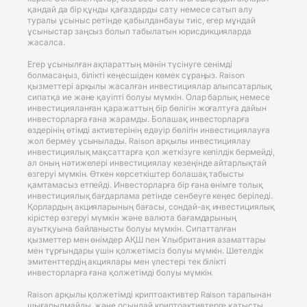
қандай да бір құнды қағаздарды сату немесе сатып алу
туралы ұсыныс ретінде қабылданбауы тиіс, егер мұндай
ұсыныстар заңсыз болып табылатын юрисдикцияларда
жасалса.
Егер ұсынылған ақпараттың мәнін түсінуге сенімді
болмасаңыз, білікті кеңесшіден көмек сұраңыз. Raison
қызметтері арқылы жасалған инвестициялар алыпсатарлық
сипатқа ие және қауіпті болуы мүмкін. Олар барлық немесе
инвестицияланған қаражаттың бір бөлігін жоғалтуға дайын
инвесторларға ғана жарамды. Болашақ инвесторларға
өздерінің өтімді активтерінің едәуір бөлігін инвестициялауға
жол бермеу ұсынылады. Raison арқылы инвестициялау
инвестициялық мақсаттарға қол жеткізуге кепілдік бермейді,
ал оның нәтижелері инвестициялау кезеңінде айтарлықтай
өзгеруі мүмкін. Өткен көрсеткіштер болашақ табысты
қамтамасыз етпейді. Инвесторларға бір ғана өнімге толық
инвестициялық бағдарлама ретінде сенбеуге кеңес беріледі.
Қорлардың акцияларының бағасы, сондай-ақ инвестициялық
кірістер өзгеруі мүмкін және валюта бағамдарының
ауытқуына байланысты болуы мүмкін. Сипатталған
қызметтер мен өнімдер АҚШ пен Ұлыбритания азаматтары
мен тұрғындары үшін қолжетімсіз болуы мүмкін. Шетелдік
эмитенттердің акциялары мен үлестері тек білікті
инвесторларға ғана қолжетімді болуы мүмкін.
Raison арқылы қолжетімді криптоактивтер Raison тарапынан
шығарылмайды, және осындай криптоактивтерге қатысты