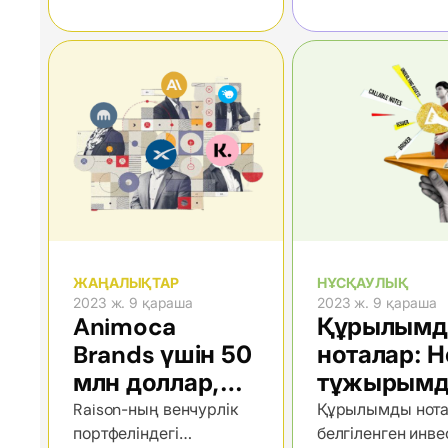
және StoreDot
компаниялар туралы
нәтижелері
жаңалықтар
ЖАҢАЛЫҚТАР
НҰСҚАУЛЫҚ
2023 ж. 9 қараша
2023 ж. 9 қараша
Animoca
Құрылым
Brands үшін 50
ноталар: Не
млн доллар,
тұжырымд
Klarna және
1-бөлім
Raison-ның венчурлік
Құрылымды нот
портфеліндегі
белгіленген инв
Walmart, жаңа