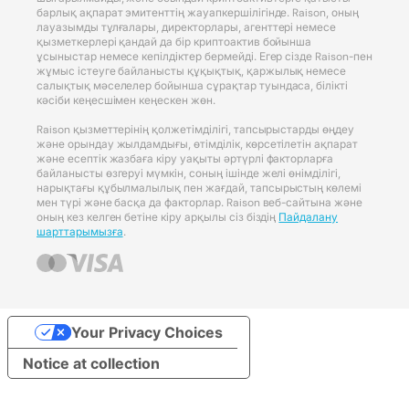
барлық ақпарат эмитенттің жауапкершілігінде. Raison, оның
лауазымды тұлғалары, директорлары, агенттері немесе
қызметкерлері қандай да бір криптоактив бойынша
ұсыныстар немесе кепілдіктер бермейді. Егер сізде Raison-пен
жұмыс істеуге байланысты құқықтық, қаржылық немесе
салықтық мәселелер бойынша сұрақтар туындаса, білікті
кәсіби кеңесшімен кеңескен жөн.
Raison қызметтерінің қолжетімділігі, тапсырыстарды өңдеу
және орындау жылдамдығы, өтімділік, көрсетілетін ақпарат
және есептік жазбаға кіру уақыты әртүрлі факторларға
байланысты өзгеруі мүмкін, соның ішінде желі өнімділігі,
нарықтағы құбылмалылық пен жағдай, тапсырыстың көлемі
мен түрі және басқа да факторлар. Raison веб-сайтына және
оның кез келген бетіне кіру арқылы сіз біздің
Пайдалану
шарттарымызға
.
Your Privacy Choices
Notice at collection