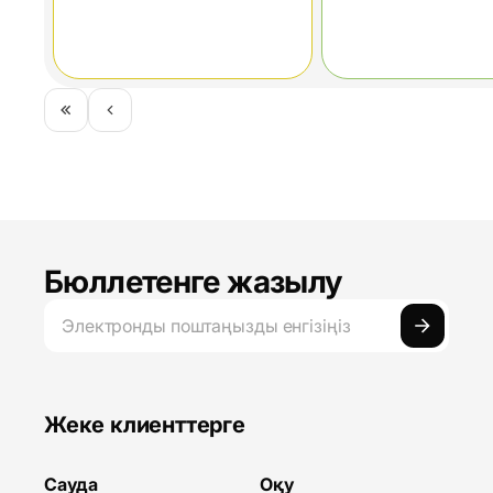
жекеменшік
мерзімі бар тұрақ
Starlink зауыты
технологиялық
құралдар.
компаниялар туралы
жаңалықтар.
Бюллетенге жазылу
Жеке клиенттерге
Сауда
Оқу