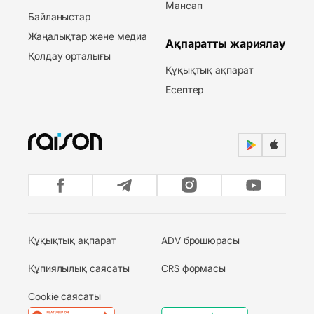
Мансап
Байланыстар
Жаңалықтар және медиа
Ақпаратты жариялау
Қолдау орталығы
Құқықтық ақпарат
Есептер
Құқықтық ақпарат
ADV брошюрасы
Құпиялылық саясаты
CRS формасы
Cookie саясаты