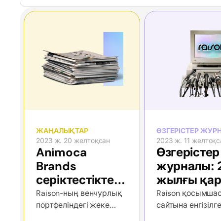
ЖАҢАЛЫҚТАР
ӨЗГЕРІСТЕР ЖУР
2023 ж. 20 желтоқсан
2023 ж. 11 желтоқс
Animoca
Өзгерістер
Brands
журналы: 
серіктестіктері,
жылғы қа
жаңа SpaceX
Raison-ның венчурлық
Raison қосымшас
портфеліндегі жеке
сайтына енгізілг
ұшырылымы
технологиялық
жаңартулар