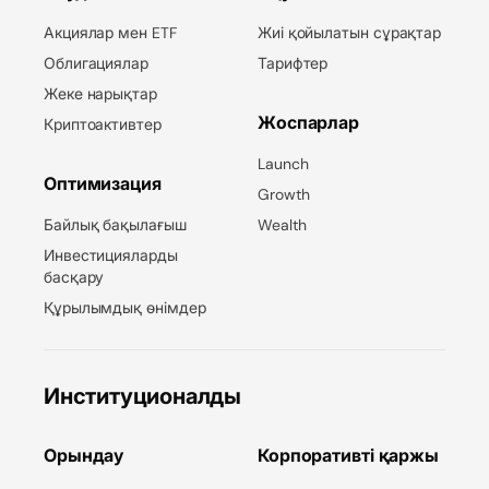
Акциялар мен ETF
Жиі қойылатын сұрақтар
Облигациялар
Тарифтер
Жеке нарықтар
Жоспарлар
Криптоактивтер
Launch
Оптимизация
Growth
Байлық бақылағыш
Wealth
Инвестицияларды
басқару
Құрылымдық өнімдер
Институционалды
Орындау
Корпоративті қаржы