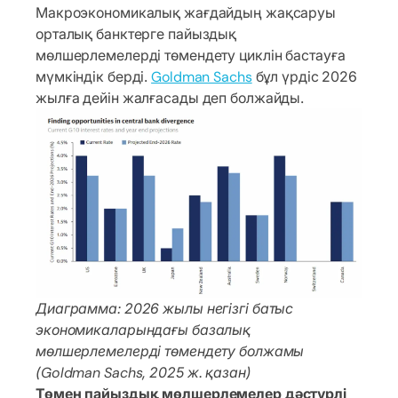
Макроэкономикалық жағдайдың жақсаруы
орталық банктерге пайыздық
мөлшерлемелерді төмендету циклін бастауға
мүмкіндік берді.
Goldman Sachs
бұл үрдіс 2026
жылға дейін жалғасады деп болжайды.
Диаграмма: 2026 жылы негізгі батыс
экономикаларындағы базалық
мөлшерлемелерді төмендету болжамы
(Goldman Sachs, 2025 ж. қазан)
Төмен пайыздық мөлшерлемелер дәстүрлі