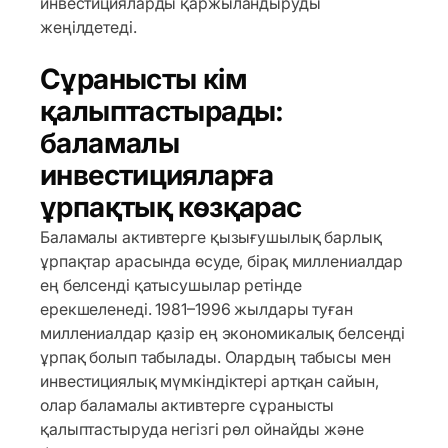
инвестицияларды қаржыландыруды
жеңілдетеді.
Сұранысты кім
қалыптастырады:
баламалы
инвестицияларға
ұрпақтық көзқарас
Баламалы активтерге қызығушылық барлық
ұрпақтар арасында өсуде, бірақ миллениалдар
ең белсенді қатысушылар ретінде
ерекшеленеді. 1981–1996 жылдары туған
миллениалдар қазір ең экономикалық белсенді
ұрпақ болып табылады. Олардың табысы мен
инвестициялық мүмкіндіктері артқан сайын,
олар баламалы активтерге сұранысты
қалыптастыруда негізгі рөл ойнайды және