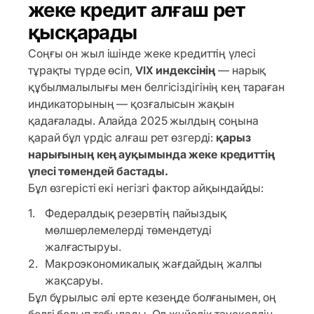
жеке кредит алғаш рет
қысқарады
Соңғы он жыл ішінде жеке кредиттің үлесі
тұрақты түрде өсіп,
VIX индексінің
— нарық
құбылмалылығы мен белгісіздігінің кең тараған
индикаторының — қозғалысын жақын
қадағалады. Алайда 2025 жылдың соңына
қарай бұл үрдіс алғаш рет өзгерді:
қарыз
нарығының кең ауқымында жеке кредиттің
үлесі төмендей бастады.
Бұл өзгерісті екі негізгі фактор айқындайды:
Федералдық резервтің пайыздық
мөлшерлемелерді төмендетуді
жалғастыруы.
Макроэкономикалық жағдайдың жалпы
жақсаруы.
Бұл бұрылыс әлі ерте кезеңде болғанымен, оң
белгі болып табылады. Ол жүйелік тәуекелдің