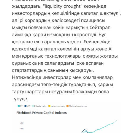
жылдардағы “liquidity drought” кезеңінде
инвесторлардың көпшілігінде капитал шектеулі,
ал ірі қорлардың келіссөздегі позициясы
мықты болғаннан кейін нарықтың бейтарап
аймаққа қарай ығысқанын көрсетеді. Бұл
қозғалыс екі параллель үрдісті бейнелейді:
қолжетімді капитал көлемінің артуы және AI
мен қорғаныс технологиялары сияқты жоғары
сұранысқа ие салалардағы іске аспаған
стартаптардың санының қысқаруы.
Нәтижесінде инвесторлар мен компаниялар
арасындағы тепе-теңдік тұрақтанып, қаржы
тарту шарттары неғұрлым болжамды бола
түсуде.