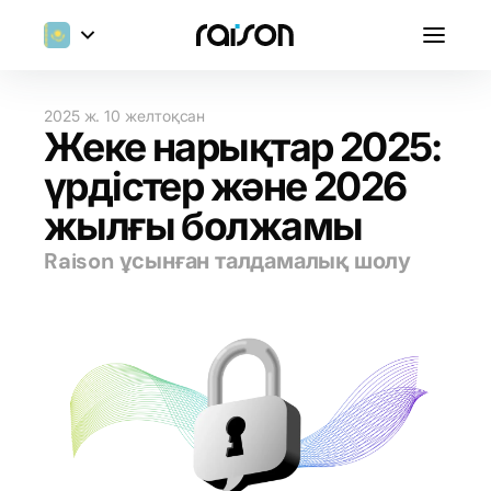
2025 ж. 10 желтоқсан
Жеке нарықтар 2025:
үрдістер және 2026
жылғы болжамы
Raison ұсынған талдамалық шолу