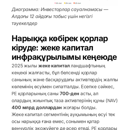
Диаграмма: Инвесторлар сауалнамасы —
Алдағы 12 айдағы табыс үшін негізгі
тәуекелдер
Нарыққа көбірек қорлар
кіруде: жеке капитал
инфрақұрылымы кеңеюде
2025 жылы
жеке капитал
ландшафтының
кеңеюі жалғасты, бұл белсенді қорлар
санының және басқарудағы активтердің жалпы
көлемінің өсуімен сипатталды. Есепке сәйкес,
PE қорларының саны
700-ден
асты, ал
олардың жиынтық таза активтерінің құны (NAV)
400 млрд доллардан
жоғары болды.
Жеке капитал сегментінің ауқымының өсуі тек
осы нарыққа ғана емес, сонымен қатар
венчурлік экожүйеге де әсер етеді. PE қорлары