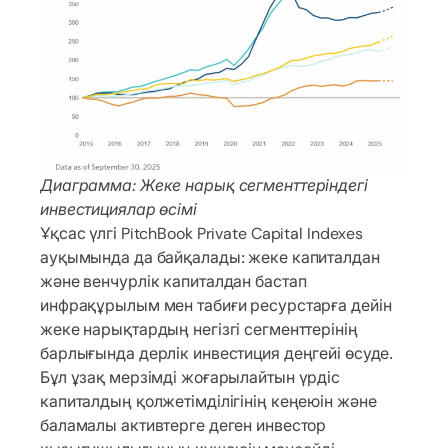
Диаграмма: Жеке нарық сегменттеріндегі
инвестициялар өсімі
Ұқсас үлгі PitchBook Private Capital Indexes
ауқымында да байқалады: жеке капиталдан
және венчурлік капиталдан бастап
инфрақұрылым мен табиғи ресурстарға дейін
жеке нарықтардың негізгі сегменттерінің
барлығында дерлік инвестиция деңгейі өсуде.
Бұл ұзақ мерзімді жоғарылайтын үрдіс
капиталдың қолжетімділігінің кеңеюін және
баламалы активтерге деген инвестор