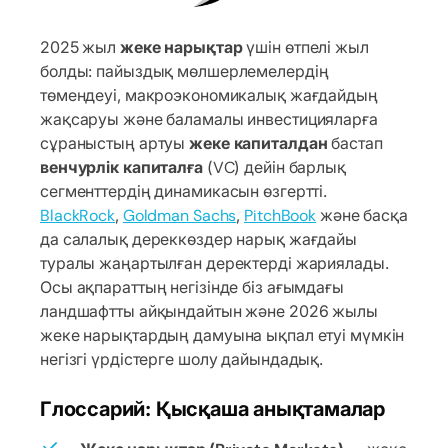
2025 жыл
жеке нарықтар
үшін өтпелі жыл
болды: пайыздық мөлшерлемелердің
төмендеуі, макроэкономикалық жағдайдың
жақсаруы және баламалы инвестицияларға
сұраныстың артуы
жеке капиталдан
бастап
венчурлік капиталға
(VC) дейін барлық
сегменттердің динамикасын өзгертті.
BlackRock
,
Goldman Sachs
,
PitchBook
және басқа
да салалық дереккөздер нарық жағдайы
туралы жаңартылған деректерді жариялады.
Осы ақпараттың негізінде біз ағымдағы
ландшафтты айқындайтын және 2026 жылы
жеке нарықтардың дамуына ықпал етуі мүмкін
негізгі үрдістерге шолу дайындадық.
Глоссарий: Қысқаша анықтамалар