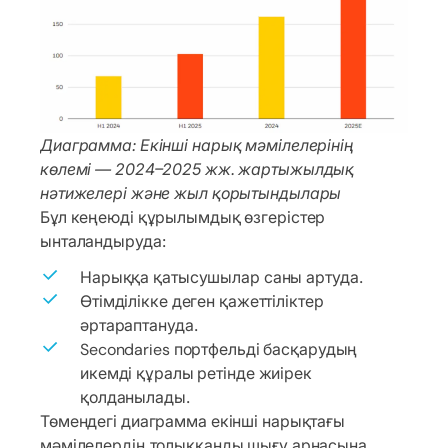
Диаграмма: Екінші нарық мәмілелерінің
көлемі — 2024–2025 жж. жартыжылдық
нәтижелері және жыл қорытындылары
Бұл кеңеюді құрылымдық өзгерістер
ынталандыруда:
Нарыққа қатысушылар саны артуда.
Өтімділікке деген қажеттіліктер
әртараптануда.
Secondaries портфельді басқарудың
икемді құралы ретінде жиірек
қолданылады.
Төмендегі диаграмма екінші нарықтағы
мәмілелердің толыққанды шығу арнасына