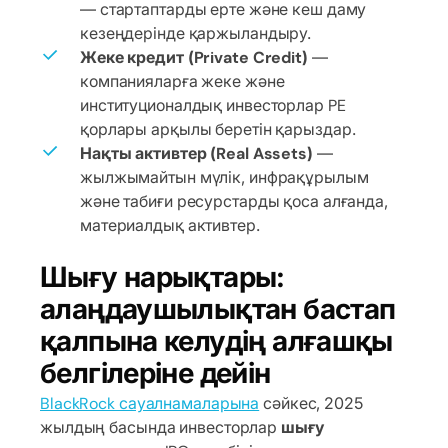
— стартаптарды ерте және кеш даму
кезеңдерінде қаржыландыру.
Жеке кредит (Private Credit)
—
компанияларға жеке және
институционалдық инвесторлар PE
қорлары арқылы беретін қарыздар.
Нақты активтер (Real Assets)
—
жылжымайтын мүлік, инфрақұрылым
және табиғи ресурстарды қоса алғанда,
материалдық активтер.
Шығу нарықтары:
алаңдаушылықтан бастап
қалпына келудің алғашқы
белгілеріне дейін
BlackRock сауалнамаларына
сәйкес, 2025
жылдың басында инвесторлар
шығу