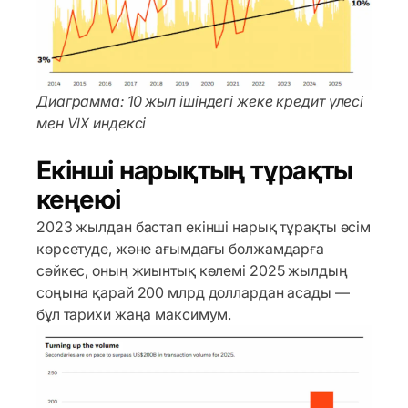
Диаграмма: 10 жыл ішіндегі жеке кредит үлесі
мен VIX индексі
Екінші нарықтың тұрақты
кеңеюі
2023 жылдан бастап екінші нарық тұрақты өсім
көрсетуде, және ағымдағы болжамдарға
сәйкес, оның жиынтық көлемі 2025 жылдың
соңына қарай 200 млрд доллардан асады —
бұл тарихи жаңа максимум.