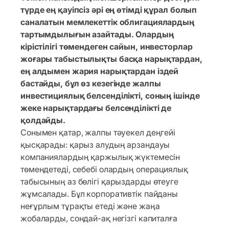
түрде ең қауіпсіз әрі ең өтімді құрал болып
саналатын мемлекеттік облигациялардың
тартымдылығын азайтады. Олардың
кірістілігі төмендеген сайын, инвесторлар
жоғары табыстылықты басқа нарықтардан,
ең алдымен жария нарықтардан іздей
бастайды, бұл өз кезегінде жалпы
инвестициялық белсенділікті, соның ішінде
жеке нарықтардағы белсенділікті де
қолдайды.
Сонымен қатар, жалпы тәуекел деңгейі
қысқарады: қарыз алудың арзандауы
компаниялардың қаржылық жүктемесін
төмендетеді, себебі олардың операциялық
табысының аз бөлігі қарыздарды өтеуге
жұмсалады. Бұл корпоративтік пайданы
неғұрлым тұрақты етеді және жаңа
жобаларды, сондай-ақ негізгі капиталға