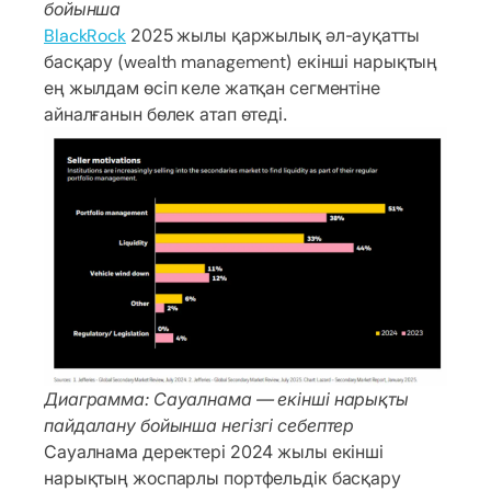
бойынша
BlackRock
2025 жылы қаржылық әл-ауқатты
басқару (wealth management) екінші нарықтың
ең жылдам өсіп келе жатқан сегментіне
айналғанын бөлек атап өтеді.
Диаграмма: Сауалнама — екінші нарықты
пайдалану бойынша негізгі себептер
Сауалнама деректері 2024 жылы екінші
нарықтың жоспарлы портфельдік басқару