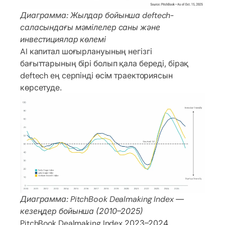
Диаграмма: Жылдар бойынша deftech-
саласындағы мәмілелер саны және
инвестициялар көлемі
AI капитал шоғырлануының негізгі
бағыттарының бірі болып қала береді, бірақ
deftech ең серпінді өсім траекториясын
көрсетуде.
Диаграмма: PitchBook Dealmaking Index —
кезеңдер бойынша (2010–2025)
PitchBook Dealmaking Index 2023–2024