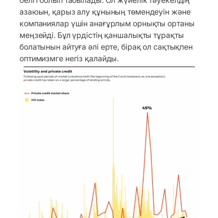
азаюын, қарыз алу құнының төмендеуін және
компаниялар үшін анағұрлым орнықты ортаны
меңзейді. Бұл үрдістің қаншалықты тұрақты
болатынын айтуға әлі ерте, бірақ ол сақтықпен
оптимизмге негіз қалайды.