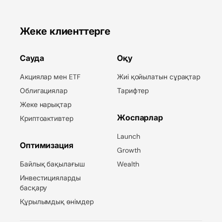
Жеке клиенттерге
Сауда
Оқу
Акциялар мен ETF
Жиі қойылатын сұрақтар
Облигациялар
Тарифтер
Жеке нарықтар
Жоспарлар
Криптоактивтер
Launch
Оптимизация
Growth
Байлық бақылағыш
Wealth
Инвестицияларды
басқару
Құрылымдық өнімдер