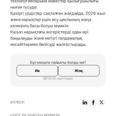
технологияларына инвестор қызығушылығы
нығая түсуде.
Қазіргі үрдістер сақталған жағдайда, 2026 жыл
жеке нарықтар үшін өсу циклының жаңа
кезеңінің басы болуы мүмкін.
Raison нарықтағы өзгерістерді одан әрі
бақылауды және негізгі талдамалық
инсайттармен бөлісуді жалғастырады.
Бұл мақала пайдалы болды ма?
Иә
Жоқ
15090 көрілімдер
БҮЛІСУ:
СІЗГЕ ДЕ ҰНАТУЫ МҮМКІН: