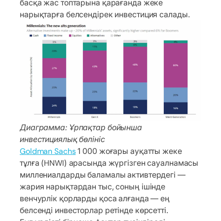
басқа жас топтарына қарағанда жеке
нарықтарға белсендірек инвестиция салады.
Диаграмма: Ұрпақтар бойынша
инвестициялық бөлініс
Goldman Sachs
1 000 жоғары ауқатты жеке
тұлға (HNWI) арасында жүргізген сауалнамасы
миллениалдарды баламалы активтердегі —
жария нарықтардан тыс, соның ішінде
венчурлік қорларды қоса алғанда — ең
белсенді инвесторлар ретінде көрсетті.