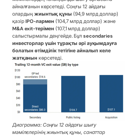
айналғанын көрсетеді. Соңғы 12 айдағы
олардың
жиынтық құны
(94,9 млрд доллар)
қазір
IPO-лармен
(104,7 млрд доллар) және
M&A exit-терімен
(107,1 млрд доллар)
салыстырмалы деңгейде. Бұл
secondaries
инвесторлар үшін тұрақты әрі ауқымдауға
болатын өтімділік тетігіне айналып келе
жатқанын
көрсетеді.
Диаграмма: Соңғы 12 айдағы шығу
мәмілелерінің жиынтық құны, санаттар