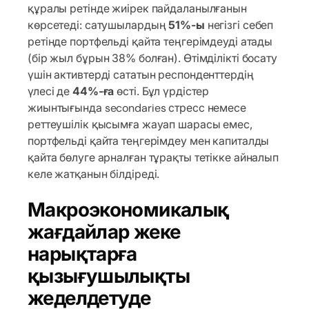
құралы ретінде жиірек пайдаланылғанын
көрсетеді: сатушылардың
51%-ы
негізгі себеп
ретінде портфельді қайта теңгерімдеуді атады
(бір жыл бұрын 38% болған). Өтімділікті босату
үшін активтерді сататын респонденттердің
үлесі де
44%-ға
өсті. Бұл үрдістер
жиынтығында secondaries стресс немесе
реттеушілік қысымға жауап шарасы емес,
портфельді қайта теңгерімдеу мен капиталды
қайта бөлуге арналған тұрақты тетікке айналып
келе жатқанын білдіреді.
Макроэкономикалық
жағдайлар жеке
нарықтарға
қызығушылықты
жеделдетуде