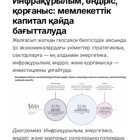
Инфрақұрылым, өндіріс,
қорғаныс: мемлекеттік
капитал қайда
бағытталуда
Жалғасып жатқан геосаяси белгісіздік аясында
ірі экономикалардағы үкіметтер стратегиялық
секторларға — ең алдымен энергетика,
инфрақұрылым, өндіріс және қорғанысқа —
инвестицияны ұлғайтуда.
Диаграмма: Инфрақұрылым, энергетика,
өндіріс және қорғаныс салаларына ғаламдық