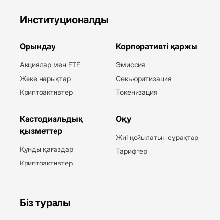
Институционалды
Орындау
Корпоративті қаржы
Акциялар мен ETF
Эмиссия
Жеке нарықтар
Секьюритизация
Криптоактивтер
Токенизация
Кастодиальдық
Оқу
қызметтер
Жиі қойылатын сұрақтар
Құнды қағаздар
Тарифтер
Криптоактивтер
Біз туралы