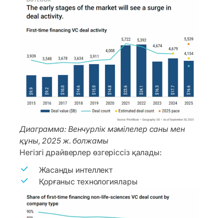
Диаграмма: Венчурлік мәмілелер саны мен
құны, 2025 ж. болжамы
Негізгі драйверлер өзгеріссіз қалады:
Жасанды интеллект
Қорғаныс технологиялары