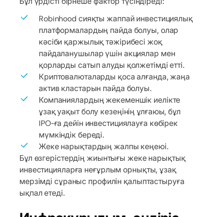
Бұл үрдісті бірнеше фактор түсіндіреді:
Robinhood сияқты жаппай инвестициялық
платформалардың пайда болуы, олар
кәсіби қаржылық тәжірибесі жоқ
пайдаланушылар үшін акциялар мен
қорларды сатып алуды қолжетімді етті.
Криптовалюталарды қоса алғанда, жаңа
актив кластарын пайда болуы.
Компаниялардың жекеменшік иелікте
ұзақ уақыт болу кезеңінің ұлғаюы, бұл
IPO-ға дейін инвестициялауға көбірек
мүмкіндік береді.
Жеке нарықтардың жалпы кеңеюі.
Бұл өзгерістердің жиынтығы жеке нарықтық
инвестицияларға неғұрлым орнықты, ұзақ
мерзімді сұраныс профилін қалыптастыруға
ықпал етеді.