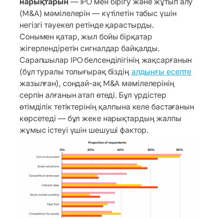
нарықтарын
— IPO мен бірігу және жұтып алу
(M&A) мәмілелерін — күтілетін табыс үшін
негізгі тәуекел ретінде қарастырды.
Сонымен қатар, жыл бойы бірқатар
жігерлендіретін сигналдар байқалды.
Сарапшылар IPO белсенділігінің жақсарғанын
(бұл туралы толығырақ біздің
алдыңғы есепте
жазылған), сондай-ақ M&A мәмілелерінің
серпін алғанын атап өтеді. Бұл үрдістер
өтімділік тетіктерінің қалпына келе бастағанын
көрсетеді — бұл жеке нарықтардың жалпы
жұмыс істеуі үшін шешуші фактор.