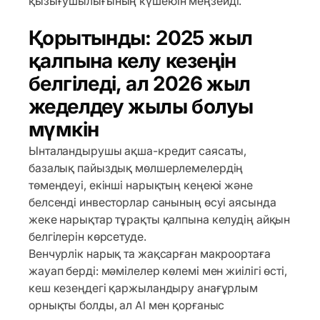
қызығушылығының күшеюін меңзейді.
Қорытынды: 2025 жыл
қалпына келу кезеңін
белгіледі, ал 2026 жыл
жеделдеу жылы болуы
мүмкін
Ынталандырушы ақша-кредит саясаты,
базалық пайыздық мөлшерлемелердің
төмендеуі, екінші нарықтың кеңеюі және
белсенді инвесторлар санының өсуі аясында
жеке нарықтар тұрақты қалпына келудің айқын
белгілерін көрсетуде.
Венчурлік нарық та жақсарған макроортаға
жауап берді: мәмілелер көлемі мен жиілігі өсті,
кеш кезеңдегі қаржыландыру анағұрлым
орнықты болды, ал AI мен қорғаныс