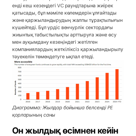
енді кеш кезеңдегі VC раундтарына жиірек
қатысады, бұл мәміле көлемдерін ұлғайтады
және қаржыландырудың жалпы тұрақтылығын
күшейтеді. Бұл үрдіс венчурлік сектордағы
жиынтық табыстылықты арттыруға және өсу
мен ауқымдану кезеңіндегі жетілген
компаниялардың жеткіліксіз қаржыландырылу
тәуекелін төмендетуге ықпал етеді.
Диаграмма: Жылдар бойынша белсенді PE
қорларының саны
Он жылдық өсімнен кейін