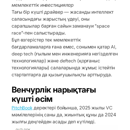
мемлекеттік инвестициялар
Тағы бір күшті драйвер — жасанды интеллект
саласындағы жарыстың үдеуі, оны
сарапшылар барған сайын заманауи “space
race”-пен салыстырады.
Бұл өзгерістер тек мемлекеттік
бағдарламаларға ғана емес, сонымен қатар AI,
deep tech (ғылым мен инженерияға негізделген
технологиялар) және deftech (қорғаныс
технологиялары) салаларында жұмыс істейтін
стартаптарға да қызығушылықты арттыруда.
Венчурлік нарықтағы
күшті өсім
PitchBook
деректері бойынша, 2025 жылы VC
мәмілелерінің саны да, жиынтық құны да 2024
жылғы деңгейден асады деп күтіледі.