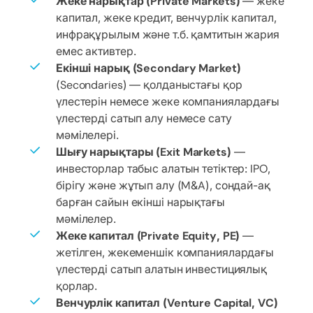
Жеке нарықтар (Private Markets)
— жеке
капитал, жеке кредит, венчурлік капитал,
инфрақұрылым және т.б. қамтитын жария
емес активтер.
Екінші нарық (Secondary Market)
(Secondaries) — қолданыстағы қор
үлестерін немесе жеке компаниялардағы
үлестерді сатып алу немесе сату
мәмілелері.
Шығу нарықтары (Exit Markets)
—
инвесторлар табыс алатын тетіктер: IPO,
бірігу және жұтып алу (M&A), сондай-ақ
барған сайын екінші нарықтағы
мәмілелер.
Жеке капитал (Private Equity, PE)
—
жетілген, жекеменшік компаниялардағы
үлестерді сатып алатын инвестициялық
қорлар.
Венчурлік капитал (Venture Capital, VC)